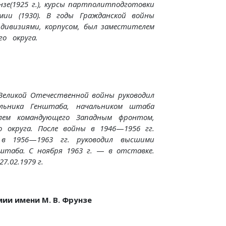
нзе(1925 г.), курсы партполитподготовки
емии (1930). В годы Гражданской войны
—
дивизи­
ями, корпусом, был заместителем
го округа.
Великой Отечественной войны руководил
льника Генштаба, начальником штаба
лем командующего Западным фронтом,
го округа. После войны в
1946
—
1956 гг.
в 1956
—
1963 гг. руководил высшими
штаба. С ноября 1963 г.
—
в отставке.
27.02.1979 г.
ии имени М. В. Фрунзе