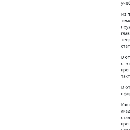
уче
Из 
те
неу
гла
тео
ста
В о
с э
про
так
В о
офо
Как
ака
ста
пре