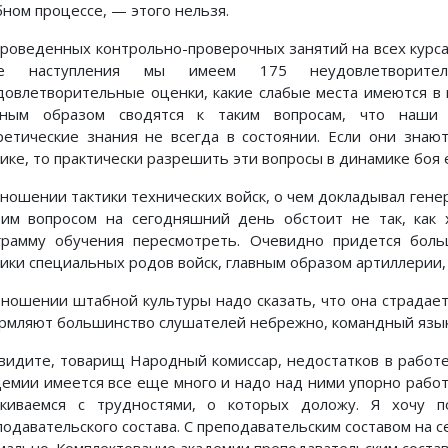
бном процессе, — этого нельзя.
проведенных контрольно-проверочных занятий на всех курса
ме наступления мы имеем 175 неудовлетво­рит
довлетворительные оценки, какие слабые места имеются в 
вным образом сводятся к таким вопросам, что наши 
ретические знания не всегда в состоянии. Если они знаю
тике, то практически разрешить эти вопросы в динамике боя 
тношении тактики технических войск, о чем докладывал генер
тим вопросом на сегодняшний день обстоит не так, как 
грамму обучения пересмотреть. Очевидно придется бол
тики специальных родов войск, главным образом артиллерии, 
тношении штабной культуры надо сказать, что она страда
рмляют большинство слушателей небрежно, командный язык 
 видите, товарищ Народный комиссар, недостатков в работе 
демии имеется все еще много и надо над ними упорно работа
лкиваемся с трудностями, о которых доложу. Я хочу 
подавательского состава. С преподавательским составом на с