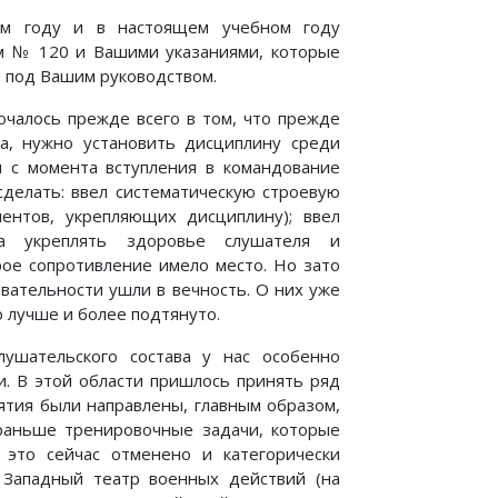
ом году и в настоящем учебном году
ом № 120 и Вашими указаниями, которые
й под Вашим руководством.
лючалось прежде всего в том, что прежде
ва, нужно установить дисциплину среди
ти с момента вступления в командование
сделать: ввел систематическую строевую
ментов, укрепляющих дисциплину); ввел
на укреплять здоровье слушателя и
рое сопротивление имело место. Но зато
ва­тельности ушли в вечность. О них уже
о лучше и более подтянуто.
лушательского состава у нас особенно
и. В этой области пришлось принять ряд
ятия были направлены, главным образом,
раньше трениро­вочные задачи, которые
 это сейчас отменено и категорически
 Западный театр военных действий (на