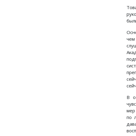
Тов
рук
был
Осн
чем
слу
Ака
под
сис
пре
сей
сейч
В о
чув
мер
по 
дав
вос