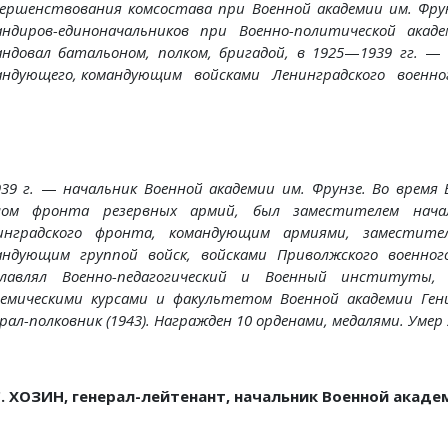
вершенствования комсостава при Военной ака­демии им. Фру
андиров-единоначальников при Военно-политической акад
андовал батальоном, полком, бригадой, в 1925
—
1939 гг.
андующего, коман­дующим войсками Ленинградского военно
939 г.
—
начальник Военной академии им. Фрунзе. Во
время 
лом
фронта резервных армий, был заместителем нача
инградского фронта,
командующим армиями, заместите
андующим группой войск, вой­
сками Приволжского военно
главлял Военно-педагогический и Воен­
ный институты, 
демическими курсами и факультетом Военной акаде­
мии Ген
рал-
полковник (1943). Награжден 10 орденами, медалями.
Умер 
С. ХОЗИН, генерал-лейтенант,
начальник Военной академ