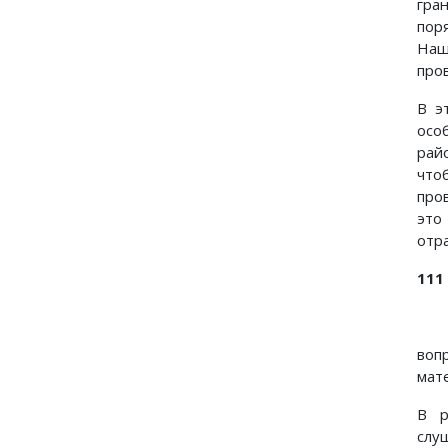
гра
пор
Наш
пров
В э
осо
рай
что
про
это
отр
111
воп
мат
В р
слу