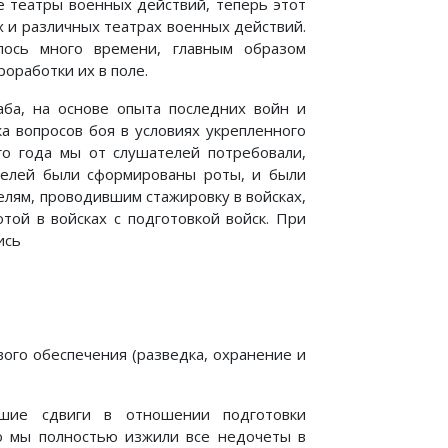
 театры военных дей­ствий, теперь этот
х и различных театрах военных действий.
лось много времени, главным образом
роработки их в поле.
ба, на основе опыта последних войн и
а вопросов боя в условиях укрепленного
о года мы от слушателей потребовали,
телей были сформированы роты, и были
лям, проводившим стажировку в войсках,
той в войсках с подготовкой войск. При
ись
вого обеспечения (разведка, охранение и
ие сдвиги в отно­шении подготовки
то мы полностью изжили все недочеты в