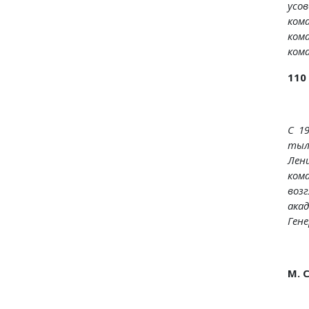
усо
ком
ком
ком
110
С 1
ты
Лен
ком
воз
ака
Гене
М. 