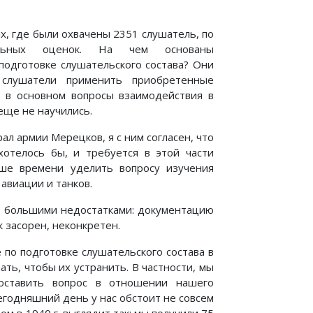
х, где были охвачены 2351 слушатель, по
ельных оценок. На чем основаны
подготовке слушательского состава? Они
слушатели применить приоб­ретенные
т в основном вопросы взаимодействия в
еще не научились.
ал армии Мерецков, я с ним согласен, что
хотелось бы, и требуется в этой части
ьше времени уделить вопросу изучения
авиации и танков.
ет большими недостатками: документацию
засорен, неконкретен.
по подго­товке слушательского состава в
ть, чтобы их устранить. В частности, мы
поставить вопрос в отношении нашего
егодняшний день у нас обстоит не совсем