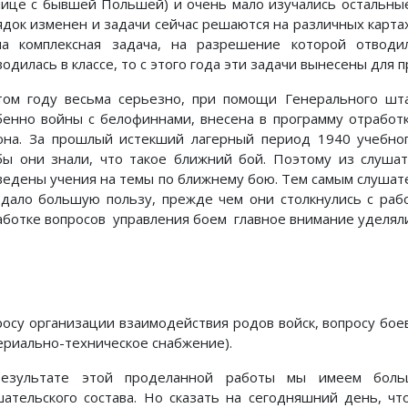
нице с бывшей Польшей) и очень мало изучались остальные
ядок изменен и задачи сейчас решаются на различных карта
а комплексная задача, на разрешение которой отводи
одилась в классе, то с этого года эти задачи вынесены для п
том году весьма серьезно, при помощи Генерального шта
бенно войны с белофиннами, внесена в программу отработк
она. За прошлый истекший лагерный период 1940 учебног
бы они знали, что такое ближний бой. Поэтому из слуша
ведены учения на темы по ближнему бою. Тем самым слушате
 дало большую пользу, прежде чем они столкнулись с рабо
аботке вопросов управления боем главное внимание уделял
росу организации взаимодействия родов войск, вопросу бое
ериально-техническое снабжение).
езультате этой проделанной работы мы имеем больш
шательского состава. Но сказать на сегодняшний день, ч