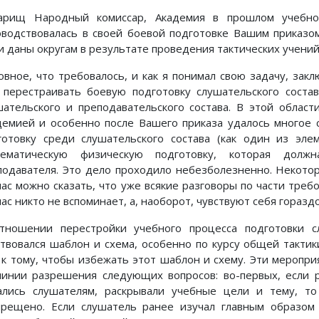
арищ Народный комиссар, Академия в прошлом учебн
оводствовалась в своей боевой подготовке Вашим приказ
и даны округам в ре­зультате проведения тактических учени
овное, что требовалось, и как я понимал свою задачу, зак
 перестраивать боевую подготовку слуша­тельского соста
шательского и пре­подавательского состава. В этой облас
демией и особенно после Вашего приказа удалось многое 
готовку среди слушательского состава (как один из эле
тематическую физическую подготовку, которая долж
подавателя. Это дело проходило небезболезненно. Некото
час можно сказать, что уже всякие разговоры по части требо
ас никто не вспоминает, а, наоборот, чувствуют себя горазд
тношении перестройки учебного процесса подготовки с
ствовался шаблон и схема, особенно по курсу общей тактик
 к тому, чтобы избежать этот шаблон и схему. Эти меропри
линии разрешения следующих вопросов: во-первых, если 
ались слушателям, раскрывали учебные цели и тему, то
прещено. Если слушатель ранее изучал главным образом