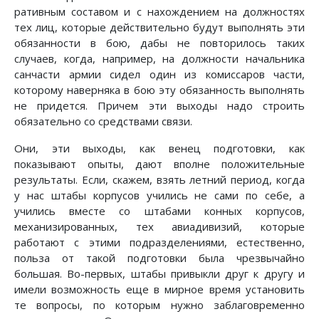
ративным составом и с нахождением на должностях
тех лиц, которые дейст­вительно будут выполнять эти
обязанности в бою, дабы не повторилось таких
случаев, когда, например, на должности начальника
санчасти армии сидел один из комиссаров части,
которому наверняка в бою эту обязанность выполнять
не придется. Причем эти выходы надо строить
обязательно со средствами связи.
Они, эти выходы, как венец подготовки, как
показывают опыты, дают вполне положительные
результаты. Если, скажем, взять летний период, когда
у нас штабы корпусов учились не сами по себе, а
учились вместе со штабами конных корпусов,
механизированных, тех авиадивизий, которые
работают с этими подразделениями, естественно,
польза от такой подготовки была чрез­вычайно
большая. Во-первых, штабы привыкли друг к другу и
имели возмож­ность еще в мирное время установить
те вопросы, по которым нужно забла­говременно