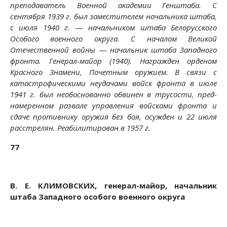
препода­ватель Военной академии Генштаба. С
сентября 1939 г. был заместителем начальника штаба,
с июля 1940 г.
—
начальником штаба Белорусского
Особого военного окру­га. С началом Великой
Отечественной войны
—
началь­
ник штаба Западного
фронта. Генерал-майор (1940). На­гражден орденом
Красного Знамени, Почетным оружием. В связи с
катастрофическими неудачами войск фронта в июле
1941 г. был необоснованно обвинен в трусости, пред­
намеренном развале управления войсками фронта и
сдаче противнику оружия без боя, осужден и 22 июля
расстре­лян. Реабилитирован в 1957 г.
77
В. Е. КЛИМОВСКИХ, генерал-майор,
начальник
штаба Западного особого военного округа