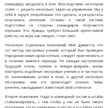
командиру проделать в бою. Впоследствии, на втором
этапе — решить несколько задач на управление. Мы у
себя в округе попробовали это сделать, и результаты
получились неплохие. Отзывы о такой системе
подготовки со стороны коман­диров получаются
хорошие. Это, правда, требует большой, кропотливой
работы, но игра, как говорят, стоит свеч.
Несколько отдельных пожеланий. Мне думается, что
тот метод смотровых учений, который был проведен
Народным комиссаром осенью, следует прак­тиковать и
в течение зимнего периода. Не ожидая наступления
будущей осени, скажем, в январе-феврале, вновь
повторить подобные смотровые учения и, в частности,
по сколачиванию штаба в поле, в другой несколько
обстановке, чем это происходит осенью. Зима,
конечно, накладывает известный свой отпечаток.
Второе пожелание. Надо и командный состав и штабы
стабилизировать, с тем чтобы у нас не было такого
положения, когда командиры в частях и в штабах сидят