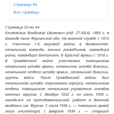
Страница 44
Все страницы
Страница 20 из 44
Климовских Владимир Ефимович род. 27.5(8.6). 1885 г. в
Коканде ныне Ферганской обл. На военной службе с 1913
г.
Участник 1-й мировой войны в должностях:
начальника
команды конных разведчиков, командира
роты, команди­ра батальона. В Красной Армии с 1918 г.
В Гражданской войне участвовал помощником
начальника штаба армии, начальника штаба дивизии,
начальника отдела штаба армии, начальника дивизии,
группы войск. После Граждан­ской войны был
начальником штаба стрелкового корпуса, начальником
отдела, помощником начальника управле­ния штабов
военных округов. С декабря 1932 г. по июнь 1936 г.
находился на преподавательской работе в Военной
академии им. Фрунзе. С июля 1936 г.
—
помощник армей­
ского инспектора, с февраля 1938 г.
—
старший