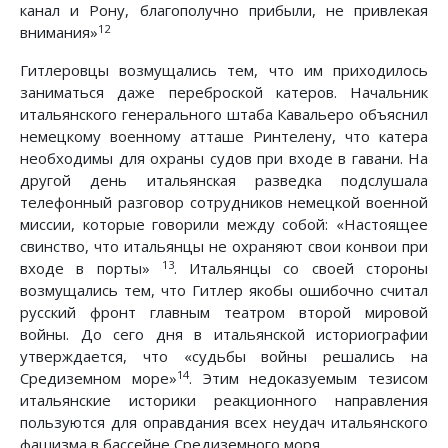
канал и Рону, благополучно прибыли, не привлекая
12
внимания»
Гитлеровцы возмущались тем, что им приходилось
заниматься даже переброской катеров. Начальник
итальянского генерального штаба Кавальеро объяснил
немецкому военному атташе Ринтелену, что катера
необходимы для охраны судов при входе в гавани. На
другой день итальянская разведка подслушала
телефонный разговор сотрудников немецкой военной
миссии, которые говорили между собой: «Настоящее
свинство, что итальянцы не охраняют свои конвои при
13
входе в порты»
. Итальянцы со своей стороны
возмущались тем, что Гитлер якобы ошибочно считал
русский фронт главным театром второй мировой
войны. До сего дня в итальянской историографии
утверждается, что «судьбы войны решались на
14
Средиземном море»
. Этим недоказуемым тезисом
итальянские историки реакционного направления
пользуются для оправдания всех неудач итальянского
фашизма в бассейне Средиземного моря.