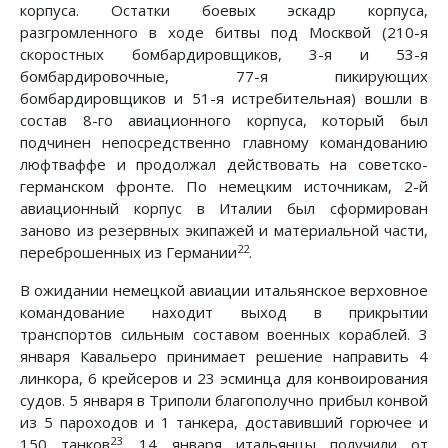
корпуса. Остатки боевых эскадр корпуса,
разгромленного в ходе битвы под Москвой (210-я
скоростных бомбардировщиков, 3-я и 53-я
бомбардировочные, 77-я пикирующих
бомбардировщиков и 51-я истребительная) вошли в
состав 8-го авиационного корпуса, который был
подчинен непосредственно главному командованию
люфтваффе и продолжал действовать на советско-
германском фронте. По немецким источникам, 2-й
авиационный корпус в Италии был сформирован
заново из резервных экипажей и материальной части,
22
переброшенных из Германии
.
В ожидании немецкой авиации итальянское верховное
командование находит выход в прикрытии
транспортов сильным составом военных кораблей. 3
января Кавальеро принимает решение направить 4
линкора, 6 крейсеров и 23 эсминца для конвоирования
судов. 5 января в Триполи благополучно прибыл конвой
из 5 пароходов и 1 танкера, доставивший горючее и
23
150 танков
. 14 января итальянцы получили от