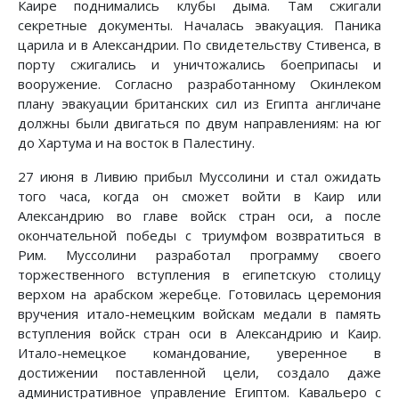
Каире поднимались клубы дыма. Там сжигали
секретные документы. Началась эвакуация. Паника
царила и в Александрии. По свидетельству Стивенса, в
порту сжигались и уничтожались боеприпасы и
вооружение. Согласно разработанному Окинлеком
плану эвакуации британских сил из Египта англичане
должны были двигаться по двум направлениям: на юг
до Хартума и на восток в Палестину.
27 июня в Ливию прибыл Муссолини и стал ожидать
того часа, когда он сможет войти в Каир или
Александрию во главе войск стран оси, а после
окончательной победы с триумфом возвратиться в
Рим. Муссолини разработал программу своего
торжественного вступления в египетскую столицу
верхом на арабском жеребце. Готовилась церемония
вручения итало-немецким войскам медали в память
вступления войск стран оси в Александрию и Каир.
Итало-немецкое командование, уверенное в
достижении поставленной цели, создало даже
административное управление Египтом. Кавальеро с