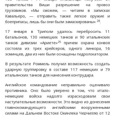
правительства Виши разрешение на провоз
грузовиков. «Мы сможем, — читаем в записках
Кавальеро, — отправить также легкое оружие и
24
боеприпасы, лишь бы они были замаскированы»
.
17 января в Триполи удалось перебросить 11
батальонов, 130 немецких танков и 90 итальянских
25
танков дивизии «Ариете»
причем охрана конвоя
состояла из трех крейсеров, одного линкора, 16
эсминцев, два из них были оснащены гидролокатором.
В результате Роммель получил возможность создать
ударную группировку в составе 117 немецких и 79
итальянских танков для нанесения контрудара.
Английское командование неправильно оценивало
противника. Оно было уверено в том, что итало-
немецкие войска надолго израсходовали свои
наступательные возможности. Это видно из донесения
главнокомандующего английскими вооруженными
силами на Дальнем Востоке Окинлека Черчиллю от 12