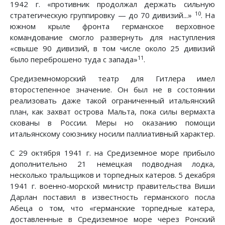
1942 г. «противник продолжал держать сильную
10
стратегическую группировку — до 70 дивизий...»
. На
южном крыле фронта германское верховное
командование смогло развернуть для наступления
«свыше 90 дивизий, в том числе около 25 дивизий
11
было переброшено туда с запада»
.
Средиземноморский театр для Гитлера имел
второстепенное значение. Он был не в состоянии
реализовать даже такой ограниченный итальянский
план, как захват острова Мальта, пока силы вермахта
скованы в России. Меры но оказанию помощи
итальянскому союзнику носили паллиативный характер.
С 29 октября 1941 г. на Средиземное море прибыло
дополнительно 21 немецкая подводная лодка,
несколько тральщиков и торпедных катеров. 5 декабря
1941 г. военно-морской министр правительства Виши
Дарлан поставил в известность германского посла
Абеца о том, что «германские торпедные катера,
доставленные в Средиземное море через Ронский