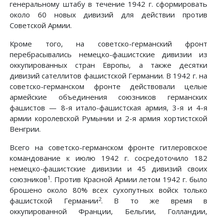
генеральному штабу в течение 1942 г. сформировать
около 60 новых дивизий для действии против
Советской Армии.
Кроме того, на советско-германский фронт
перебрасывались немецко-фашистские дивизии из
оккупированных стран Европы, а также десятки
дивизий сателлитов фашистской Германии. В 1942 г. на
советско-германском фронте действовали целые
армейские объединения союзников германских
фашистов — 8-я итало-фашистская армия, 3-я и 4-я
армии королевской Румынии и 2-я армия хортистской
Венгрии.
Всего на советско-германском фронте гитлеровское
командование к июлю 1942 г. сосредоточило 182
немецко-фашистские дивизии и 45 дивизий своих
1
союзников
. Против Красной Армии летом 1942 г. было
брошено около 80% всех сухопутных войск только
2
фашистской Германии
. В то же время в
оккупированной Франции, Бельгии, Голландии,