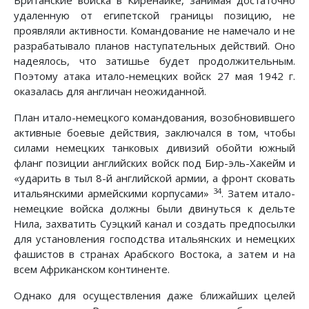
Британские войска в Киренаике, занимая достаточно
удаленную от египетской границы позицию, не
проявляли активности. Командование не намечало и не
разрабатывало планов наступательных действий. Оно
надеялось, что затишье будет продолжительным.
Поэтому атака итало-немецких войск 27 мая 1942 г.
оказалась для англичан неожиданной.
План итало-немецкого командования, возобновившего
активные боевые действия, заключался в том, чтобы
силами немецких танковых дивизий обойти южный
фланг позиции английских войск под Бир-эль-Хакейм и
«ударить в тыл 8-й английской армии, а фронт сковать
34
итальянскими армейскими корпусами»
. Затем итало-
немецкие войска должны были двинуться к дельте
Нила, захватить Суэцкий канал и создать предпосылки
для установления господства итальянских и немецких
фашистов в странах Арабского Востока, а затем и на
всем Африканском континенте.
Однако для осуществления даже ближайших целей