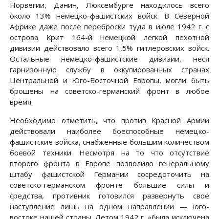
Норвегии, Данин, Люксембурге находилось всего
около 13% немецко-фашистских войск. В Северной
Африке даже после переброски туда в июле 1942 г. с
острова Крит 164-й немецкой легкой пехотной
дивизии действовало всего 1,5% гитлеровских войск.
Остальные немецко-фашистские дивизии, неся
гарнизонную службу в оккупированных странах
Центральной и Юго-Восточной Европы, могли быть
брошены на советско-германский фронт в любое
время.
Необходимо отметить, что против Красной Армии
действовали наиболее боеспособные немецко-
фашистские войска, снабженные большим количеством
боевой техники. Несмотря на то что отсутствие
второго фронта в Европе позволило генеральному
штабу фашистской Германии сосредоточить на
советско-германском фронте большие силы и
средства, противник готовился развернуть свое
наступление лишь на одном направлении — юго-
востоке нашей страны. Летом 1942 г. «была исключена