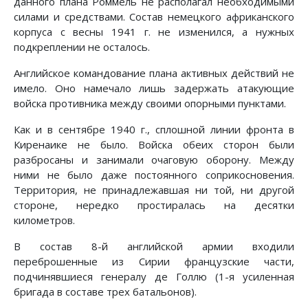
данного плана Роммель не располагал необходимыми
силами и средствами. Состав немецкого африканского
корпуса с весны 1941 г. не изменился, а нужных
подкреплении не осталось.
Английское командование плана активных действий не
имело. Оно намечало лишь задержать атакующие
войска противника между своими опорными пунктами.
Как и в сентябре 1940 г., сплошной линии фронта в
Киренаике не было. Войска обеих сторон были
разбросаны и занимали очаговую оборону. Между
ними не было даже постоянного соприкосновения.
Территория, не принадлежавшая ни той, ни другой
стороне, нередко простиралась на десятки
километров.
В состав 8-й английской армии входили
переброшенные из Сирии французские части,
подчинявшиеся генералу де Голлю (1-я усиленная
бригада в составе трех батальонов).