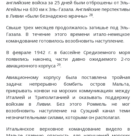
английские войска за 25 дней были отброшены от Эль-
Агейлы на 630 км к Эль-Газала. Английские перспективы
28
в Ливии «были безнадежно мрачны»
.
Свыше трех месяцев продолжалось затишье под Эль-
Газала. В течение этого времени итало-немецкое
командование готовилось возобновить наступление.
В феврале 1942 г. в бассейне Средиземного моря
появились наконец части давно ожидаемого 2-го
29
авиационного корпуса
.
Авиационному корпусу была поставлена тройная
задача: непрерывно бомбить остров Мальта,
прикрывать конвои на морских коммуникациях между
Италией и Триполитанией и оказывать поддержку
войскам в Ливии. Без этого Роммель не мог
возобновить наступление на Суэцкий канал теми
незначительными силами, которыми он располагал.
Итальянское верховное командование видело в
Мальте главную опасность для нарушений морских