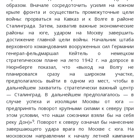
образом. Вначале сосредоточить усилия на южном
крыле фронта и осуществить промежуточные цели
войны: прорваться на Кавказ и к Волге в районе
Сталинграда. Затем, захватив важные экономические
районы на юге, ударом на Москву завершить
достижение главной цели войны. Начальник штаба
верховного командования вооруженных сил Германии
генерал-фельдмаршал Кейтель о немецком
стратегическом плане на лето 1942 г. на допросе в
Нюрнберге показал, что «выход на Волгу не
планировался сразу на широком участке,
предполагалось выйти в одном из мест, чтобы в
дальнейшем захватить стратегически важный центр
— Сталинград. В дальнейшем предполагалось — в
случае успеха и изоляции Москвы от юга —
предпринять поворот крупными силами к северу (при
этом условии, что наши союзники взяли бы на себя
9
реку Дон)»
. Поворот к северу означал бы нанесение
завершающего удара врага по Москве с юга. На
московском направлении к началу летней кампании