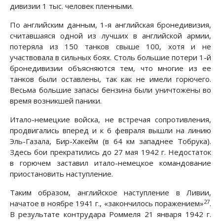
дивизии 1 тыс. человек пленными.
По английским данным, 1-я английская бронедивизия,
считавшаяся одной из лучших в английской армии,
потеряла из 150 танков свыше 100, хотя и не
участвовала в сильных боях. Столь большие потери 1-й
бронедивизии объясняются тем, что многие из ее
танков были оставлены, так как не имели горючего.
Весьма большие запасы бензина были уничтожены во
время возникшей паники.
Итало-немецкие войска, не встречая сопротивления,
продвигались вперед и к 6 февраля вышли на линию
Эль-Газала, Бир-Хакейм (в 64 км западнее Тобрука).
Здесь бои прекратились до 27 мая 1942 г. Недостаток
в горючем заставил итало-немецкое командование
приостановить наступление.
Таким образом, английское наступление в Ливии,
27
начатое в ноябре 1941 г., «закончилось поражением»
.
В результате контрудара Роммеля 21 января 1942 г.