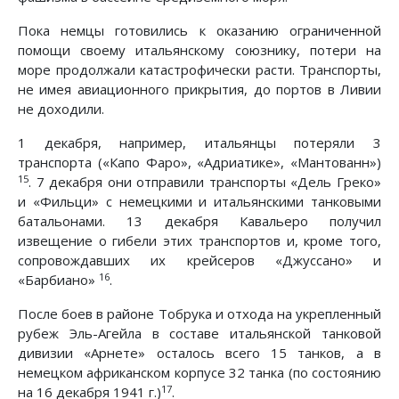
Пока немцы готовились к оказанию ограниченной
помощи своему итальянскому союзнику, потери на
море продолжали катастрофически расти. Транспорты,
не имея авиационного прикрытия, до портов в Ливии
не доходили.
1 декабря, например, итальянцы потеряли 3
транспорта («Капо Фаро», «Адриатике», «Мантованн»)
15
. 7 декабря они отправили транспорты «Дель Греко»
и «Фильци» с немецкими и итальянскими танковыми
батальонами. 13 декабря Кавальеро получил
извещение о гибели этих транспортов и, кроме того,
сопровождавших их крейсеров «Джуссано» и
16
«Барбиано»
.
После боев в районе Тобрука и отхода на укрепленный
рубеж Эль-Агейла в составе итальянской танковой
дивизии «Арнете» осталось всего 15 танков, а в
немецком африканском корпусе 32 танка (по состоянию
17
на 16 декабря 1941 г.)
.