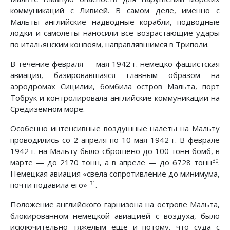
коммуникаций с Ливией. В самом деле, именно с
Мальты английские надводные корабли, подводные
лодки и самолеты наносили все возрастающие удары
по итальянским конвоям, направлявшимся в Триполи.
В течение февраля — мая 1942 г. немецко-фашистская
авиация, базировавшаяся главным образом на
аэродромах Сицилии, бомбила остров Мальта, порт
Тобрук и контролировала английские коммуникации на
Средиземном море.
Особенно интенсивные воздушные налеты на Мальту
проводились со 2 апреля по 10 мая 1942 г. В феврале
1942 г. на Мальту было сброшено до 100 тонн бомб, в
30
марте — до 2170 тонн, а в апреле — до 6728 тонн
.
Немецкая авиация «свела сопротивление до минимума,
31
почти подавила его»
.
Положение английского гарнизона на острове Мальта,
блокированном немецкой авиацией с воздуха, было
исключительно тяжелым еще и потому, что суда с