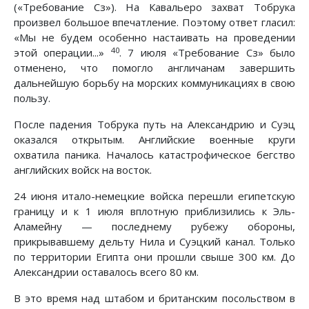
(«Требование Сз»). На Кавальеро захват Тобрука
произвел большое впечатление. Поэтому ответ гласил:
«Мы не будем особенно настаивать на проведении
40
этой операции...»
. 7 июля «Требование Сз» было
отменено, что помогло англичанам завершить
дальнейшую борьбу на морских коммуникациях в свою
пользу.
После падения Тобрука путь на Александрию и Суэц
оказался открытым. Английские военные круги
охватила паника. Началось катастрофическое бегство
английских войск на восток.
24 июня итало-немецкие войска перешли египетскую
границу и к 1 июля вплотную приблизились к Эль-
Аламейну — последнему рубежу обороны,
прикрывавшему дельту Нила и Суэцкий канал. Только
по территории Египта они прошли свыше 300 км. До
Александрии оставалось всего 80 км.
В это время над штабом и британским посольством в