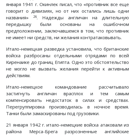
января 1941 г. Окинлек писал, что «противник все еще
говорит о дивизиях, но от них остались лишь одни
26
названия»
. Надежды англичан на длительную
передышку были основаны на ошибочном
предположении, заключавшемся в том, что противник
не имеет ни средств, ни желания контратаковывать.
Итало-немецкая разведка установила, что британские
войска разбросаны отдельными отрядами по всей
Киренаике до границ Египта. Одно это обстоятельство
не могло не вызвать желания перейти к активным
действиям.
Итало-немецкое командование рассчитывало
застигнуть англичан врасплох и тем самым
компенсировать недостаток в силах и средствах.
Перегруппировка производилась в ночное время.
Танки были замаскированы под грузовики.
21 января 1942 г. итало-немецкие войска атаковали из
района Мерса-Брега разрозненные английские