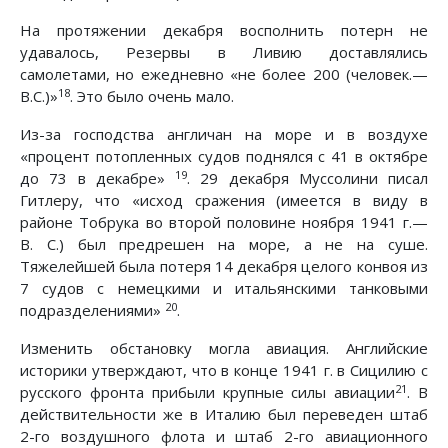
На протяжении декабря восполнить потерн не
удавалось, Резервы в Ливию доставлялись
самолетами, но ежедневно «не более 200 (человек.—
18
B.C.)»
. Это было очень мало.
Из-за господства англичан на море и в воздухе
«процент потопленных судов поднялся с 41 в октябре
19
до 73 в декабре»
. 29 декабря Муссолини писал
Гитлеру, что «исход сражения (имеется в виду в
районе Тобрука во второй половине ноября 1941 г.—
В. С.) был предрешен на море, а не на суше.
Тяжелейшей была потеря 14 декабря целого конвоя из
7 судов с немецкими и итальянскими танковыми
20
подразделениями»
.
Изменить обстановку могла авиация. Английские
историки утверждают, что в конце 1941 г. в Сицилию с
21
русского фронта прибыли крупные силы авиации
. В
действительности же в Италию был переведен штаб
2-го воздушного флота и штаб 2-го авиационного