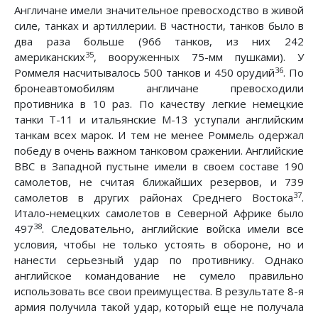
Англичане имели значительное превосходство в живой
силе, танках и артиллерии. В частности, танков было в
два раза больше (966 танков, из них 242
35
американских
, вооруженных 75-мм пушками). У
36
Роммеля насчитывалось 500 танков и 450 орудий
. По
бронеавтомобилям англичане превосходили
противника в 10 раз. По качеству легкие немецкие
танки Т-11 и итальянские М-13 уступали английским
танкам всех марок. И тем не менее Роммель одержал
победу в очень важном танковом сражении. Английские
ВВС в Западной пустыне имели в своем составе 190
самолетов, не считая ближайших резервов, и 739
37
самолетов в других районах Среднего Востока
.
Итало-немецких самолетов в Северной Африке было
38
497
. Следовательно, английские войска имели все
условия, чтобы не только устоять в обороне, но и
нанести серьезный удар по противнику. Однако
английское командование не сумело правильно
использовать все свои преимущества. В результате 8-я
армия получила такой удар, который еще не получала