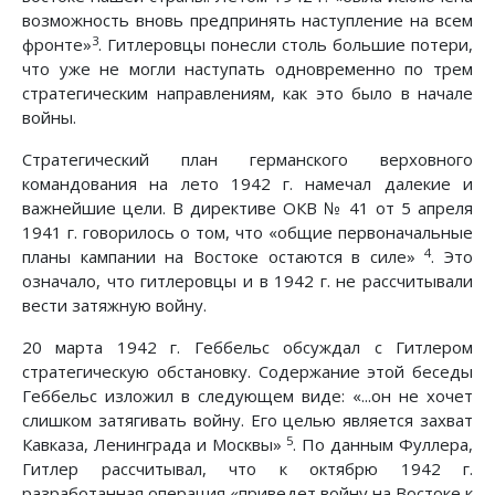
возможность вновь предпринять наступление на всем
3
фронте»
. Гитлеровцы понесли столь большие потери,
что уже не могли наступать одновременно по трем
стратегическим направлениям, как это было в начале
войны.
Стратегический план германского верховного
командования на лето 1942 г. намечал далекие и
важнейшие цели. В директиве ОКВ № 41 от 5 апреля
1941 г. говорилось о том, что «общие первоначальные
4
планы кампании на Востоке остаются в силе»
. Это
означало, что гитлеровцы и в 1942 г. не рассчитывали
вести затяжную войну.
20 марта 1942 г. Геббельс обсуждал с Гитлером
стратегическую обстановку. Содержание этой беседы
Геббельс изложил в следующем виде: «...он не хочет
слишком затягивать войну. Его целью является захват
5
Кавказа, Ленинграда и Москвы»
. По данным Фуллера,
Гитлер рассчитывал, что к октябрю 1942 г.
разработанная операция «приведет войну на Востоке к