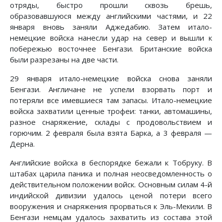
отряды, быстро прошли сквозь брешь,
образовавшуюся между английскими частями, и 22
января вновь заняли Аджедабию. Затем итало-
немецкие войска нанесли удар на север и вышли к
побережью восточнее Бенгази. Британские войска
были разрезаны на две части.
29 января итало-немецкие войска снова заняли
Бенгази. Англичане не успели взорвать порт и
потеряли все имевшиеся там запасы. Итало-немецкие
войска захватили ценные трофеи: танки, автомашины,
разное снаряжение, склады с продовольствием и
горючим. 2 февраля была взята Барка, а 3 февраля —
Дерна.
Английские войска в беспорядке бежали к Тобруку. В
штабах царила паника и полная неосведомленность о
действительном положении войск. Основным силам 4-й
индийской дивизии удалось ценой потери всего
вооружения и снаряжения прорваться к Эль-Мекили. В
Бенгази немцам удалось захватить из состава этой