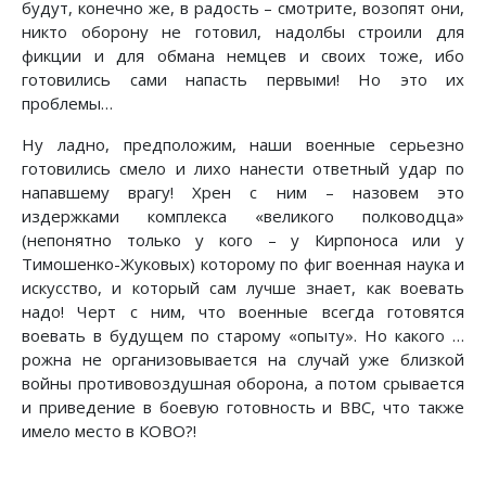
будут, конечно же, в радость – смотрите, возопят они,
никто оборону не готовил, надолбы строили для
фикции и для обмана немцев и своих тоже, ибо
готовились сами напасть первыми! Но это их
проблемы…
Ну ладно, предположим, наши военные серьезно
готовились смело и лихо нанести ответный удар по
напавшему врагу! Хрен с ним – назовем это
издержками комплекса «великого полководца»
(непонятно только у кого – у Кирпоноса или у
Тимошенко-Жуковых) которому по фиг военная наука и
искусство, и который сам лучше знает, как воевать
надо! Черт с ним, что военные всегда готовятся
воевать в будущем по старому «опыту». Но какого …
рожна не организовывается на случай уже близкой
войны противовоздушная оборона, а потом срывается
и приведение в боевую готовность и ВВС, что также
имело место в КОВО?!