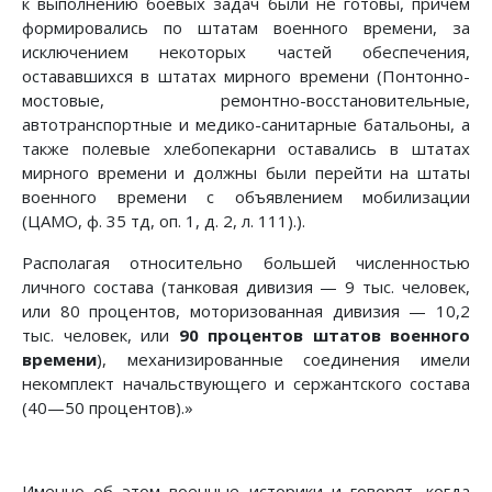
к выполнению боевых задач были не готовы, причем
формировались по штатам военного времени, за
исключением некоторых частей обеспечения,
остававшихся в штатах мирного времени (Понтонно-
мостовые, ремонтно-восстановительные,
автотранспортные и медико-санитарные батальоны, а
также полевые хлебопекарни оставались в штатах
мирного времени и должны были перейти на штаты
военного времени с объявлением мобилизации
(ЦАМО, ф. 35 тд, оп. 1, д. 2, л. 111).).
Располагая относительно большей численностью
личного состава (танковая дивизия — 9 тыс. человек,
или 80 процентов, моторизованная дивизия — 10,2
тыс. человек, или
90 процентов штатов военного
времени
), механизированные соединения имели
некомплект начальствующего и сержантского состава
(40—50 процентов).»
Именно об этом военные историки и говорят, когда