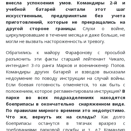
внесла успокоения умов. Командиры 2-й и
учебной батарей считали этот шаг
искусственным, предпринятым без учета
приготовлений, которые не прекращались на
другой стороне границы
. Слухи о войне,
циркулировавшие в течение месяца и даже больше, не
могли не вызвать настороженность и тревогу.
Обратились к майору Фарафонову с просьбой
разъяснить эти факты старший лейтенант Чикало,
интендант 3-го ранга Марков и военинженер Попов.
Командиры других батарей и взводов высказали
недоумение по поводу инструкции на случай войны.
Если боевая готовность отменяется, то как быть с
положением, которое регламентировала инструкция?
В
парке во всех подразделениях находятся
боеприпасы в окончательно снаряженном виде.
По правилам мирного времени это недопустимо.
Что же, вернуть их на склады?
Как долго
боеприпасы останутся в тягачах вразрез с
требованиями парковой службы и т. д.? Командир