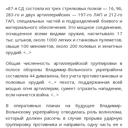
«87-я СД состояла из трех стрелковых полков — 16, 96,
283-го и двух артиллерийских — 197-го ЛАП и 212-го
ГАП, специальных частей и подразделений боевого и
материального обеспечения. Это мощное соединение,
оснащенное всеми видами оружия, насчитывало 17
тыс. штыков, около 1000 легких и станковых пулеметов,
свыше 100 минометов, около 200 полевых и зенитных
орудий. <…>
Общая численность артиллерийской группировки в
полосе обороны Владимир-Волынского укрепрайона
составляла 44 дивизиона, без учета противотанковых и
полковых орудий. <…> пехота, поддержанная всей
мощью огня артиллерии, сумеет отразить нападение,
если начнется война. <…>
В оперативных планах на будущее Владимир-
Волынскому укрепрайону отводилась роль волнолома,
который должен рассечь в случае прорыва ударную
группировку противника и направить одну часть ее к