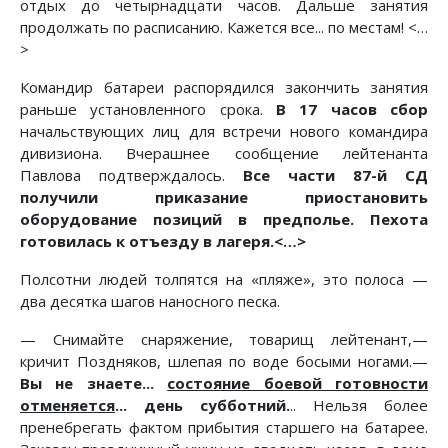
отдых до четырнадцати часов. Дальше занятия
продолжать по расписанию. Кажется все... по местам! <…
>
Командир батареи распорядился закончить занятия
раньше установленного срока.
В 17 часов сбор
начальствующих лиц для встречи нового командира
дивизиона. Вчерашнее сообщение лейтенанта
Павлова подтверждалось.
Все части 87-й СД
получили приказание приостановить
оборудование позиций в предполье. Пехота
готовилась к отъезду в лагеря.<…>
Полсотни людей толпятся на «пляже», это полоса —
два десятка шагов наносного песка.
— Снимайте снаряжение, товарищ лейтенант,—
кричит Поздняков, шлепая по воде босыми ногами.—
Вы не знаете...
состояние боевой готовности
отменяется
... день субботний.
.. Нельзя более
пренебрегать фактом прибытия старшего на батарее.