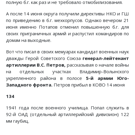
полную б.г. как раз и не требовало отмобилизования.
А после 14 июня округа получили директивы НКО и ГШ
по приведению в б.г. мехкорпусов. Однако вечером 21
июня именно Потапов отменил повышенную б.г. для
своих приграничных армий и распустил командиров по
домам на выходные.
Вот что писал в своих мемуарах кандидат военных наук
дважды Герой Советского Союза
генерал-лейтенант
артиллерии В.С. Петров,
рассказывая о начале войны
на отдельных участках Владимир-Волынского
укрепленного района в полосе
5-й армии Юго-
Западного фронта.
Петров прибыл в КОВО 14 июня
134
1941 года после военного училища. Попал служить в
92-й ОАД (отдельный артиллерийский дивизион) 122
мм гаубиц.