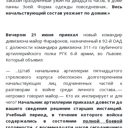
Заказан праздничный ужин на двадцать часов, в доме
панны Зоей. Форма одежды повседневная...
Весь
начальствующий состав уезжает по домам
.
»
Вечером 21 июня приехал
новый командир
дивизиона майор Фарафонов, назначенный в 92-й ОАД
с должности командира дивизиона 311-го гаубичного
артиллерийского полка РГК 6-й армии, во Львове.
Который объявил:
— ...Штаб начальника артиллерии пятнадцатого
стрелкового корпуса обеспокоен долготерпением
начальствующих лиц подчиненных частей к
разговорам о войне среди личного состава...—
негромко говорил майор.— Кто их инспирирует и для
чего?
Начальник артиллерии приказал довести до
вашего сведения решение старших инстанций.
Учебный период, в течение которого войска
содержались в состоянии
полной боевой
готовности
, с восемнадцати часов сегодняшнего