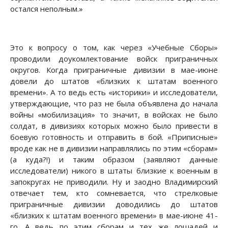
остался неполным.»
Это к вопросу о том, как через «Учебные Сборы»
проводили доукомлектование войск приграничных
округов. Когда приграничные дивизии в мае-июне
довели до штатов «близких к штатам военного
времени». А то ведь есть «историки» и исследователи,
утверждающие, что раз не была объявлена до начала
войны «мобилизация» то значит, в войсках не было
солдат, в дивизиях которых можно было привести в
боевую готовность и отправить в бой. «Приписные»
вроде как не в дивизии направлялись по этим «сборам»
(а куда?!) и таким образом (заявляют данные
исследователи) никого в штаты близкие к военным в
запокругах не приводили. Ну и заодно Владимирский
отвечает тем, кто сомневается, что стрелковые
приграничные дивизии доводились до штатов
«близких к штатам военного времени» в мае-июне 41-
го. А ведь по этим сборам и тех же лошадей и