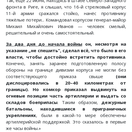
Так, ещё 22 июня, находясь в штабе Северо-Западного
фронта в Риге, я слышал, что 16-й стрелковый корпус
11-й армии сражался стойко, нанёс противнику
тяжёлые потери... Командовал корпусом генерал-майор
Михаил Михайлович Иванов — человек смелый,
решительный и очень самостоятельный.
За два дня до начала войны
он, несмотря на
указание „не спешить”, сделал всё, что было в его
власти, чтобы достойно встретить противника
.
Конечно, занять заранее подготовленную полосу
обороны на границе дивизии корпуса не могли без
соответствующего приказа свыше
(они
дислоцировались в 20–40 километрах от
границы). Но комкор приказал выдвинуть на
огневые позиции часть артиллерии и выдать со
складов боеприпасы
. Таким образом,
дежурные
батальоны, находившиеся в приграничных
укреплениях
, были в какой-то мере обеспечены
артиллерийской поддержкой. Это сказалось в первые
же часы войны.»