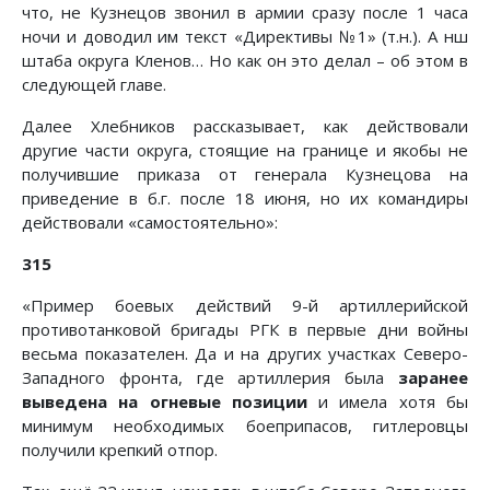
что, не Кузнецов звонил в армии сразу после 1 часа
ночи и доводил им текст «Директивы №1» (т.н.). А нш
штаба округа Кленов… Но как он это делал – об этом в
следующей главе.
Далее Хлебников рассказывает, как действовали
другие части округа, стоящие на границе и якобы не
получившие приказа от генерала Кузнецова на
приведение в б.г. после 18 июня, но их командиры
действовали «самостоятельно»:
315
«Пример боевых действий 9-й артиллерийской
противотанковой бригады РГК в первые дни войны
весьма показателен. Да и на других участках Северо-
Западного фронта, где артиллерия была
заранее
выведена на огневые позиции
и имела хотя бы
минимум необходимых боеприпасов, гитлеровцы
получили крепкий отпор.