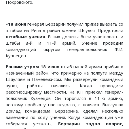
Покровского.
«
18 июня
генерал Берзарин получил приказ выехать со
штабом из Риги в район южнее Шяуляя. Предстояли
штабные учения.
В них должны были участвовать и
штабы 8-й и 11-й армий. Учение проводил
командующий округом генерал-полковник Ф.И.
Кузнецов...
Ранним утром
18 июня
штаб нашей армии прибыл в
назначенный район, что примерно на полпути между
Шяуляем и Паневежисом. Мы развернули командный
пункт, работы начались. Когда проводили
рекогносцировку местности, на КП приехал генерал-
полковник Кузнецов. Он торопился в 11-ю армию,
поэтому пробыл у нас недолго, с полчаса. Выслушав
доклад командарма Берзарина, сделал несколько
замечаний по ходу учения. Когда командующий уже
собирался уезжать,
Берзарин задал вопрос,