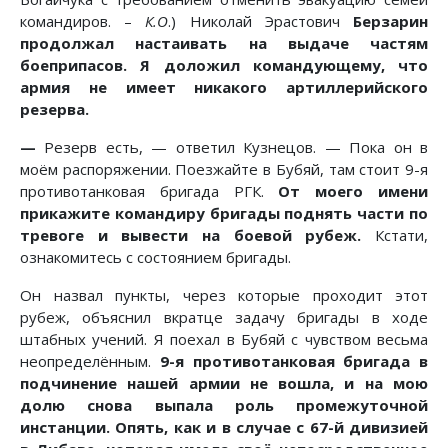
командиров. –
К.О
.) Николай Эрастович
Берзарин
продолжал настаивать на выдаче частям
боеприпасов. Я доложил командующему, что
армия не имеет никакого артиллерийского
резерва.
—
Резерв есть, — ответил Кузнецов. — Пока он в
моём распоряжении. Поезжайте в Бубяй, там стоит 9-я
противотанковая бригада РГК.
От моего имени
прикажите командиру бригады поднять части по
тревоге и вывести на боевой рубеж.
Кстати,
ознакомитесь с состоянием бригады.
Он назвал пункты, через которые проходит этот
рубеж, объяснил вкратце задачу бригады в ходе
штабных учений. Я поехал в Бубяй с чувством весьма
неопределённым.
9-я противотанковая бригада в
подчинение нашей армии не вошла, и на мою
долю снова выпала роль промежуточной
инстанции. Опять, как и в случае с 67-й дивизией