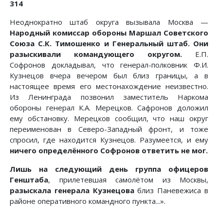
314
Неоднократно штаб округа вызывала Москва —
Народный комиссар обороны Маршал Советского
Союза С.К. Тимошенко и Генеральный штаб. Они
разыскивали командующего округом.
Е.П.
Софронов докладывал, что генерал-полковник Ф.И.
Кузнецов вчера вечером был близ границы, а в
настоящее время его местонахождение неизвестно.
Из Ленинграда позвонил заместитель Наркома
обороны генерал К.А. Мерецков. Сафронов доложил
ему обстановку. Мерецков сообщил, что наш округ
переименован в Северо-Западный фронт, и тоже
спросил, где находится Кузнецов. Разумеется, и ему
ничего определённого Софронов ответить не мог.
Лишь на следующий день группа офицеров
Генштаба
, прилетевшая самолётом из Москвы,
разыскала генерала Кузнецова
близ Паневежиса в
районе оперативного командного пункта...».