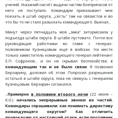
учений. Указаний насчёт выдачи частям боеприпасов от
него не поступало. Командарм приказывает мне
поехать в штаб округа, „сесть” там на связистов и во
что бы то ни стало разыскать командующего. Выехал...
Минут через пятнадцать моя „эмка” затормозила у
подъезда штаба округа. В штабе пустовато. Почти все
руководящие работники во главе с генерал-
полковником Кузнецовым ещё в войсках. На месте
только заместитель командующего генерал-лейтенант
Е.П. Софронов... и он не скрывал беспокойства:
с
командующим так и не было связи
. Я позвонил
Берзарину, доложил об этом. Попросил разрешения
остаться в штабе округа, пока не свяжусь с генералом
Кузнецовым. Берзарин согласился.
...
Примерно
в половине второго ночи
(22 июня –
К.О
.)
начались непрерывные звонки из частей.
Командиры спрашивали: как понимать директиву
командующего округом? Как отличить
провокацию от настоящей атаки, если противник