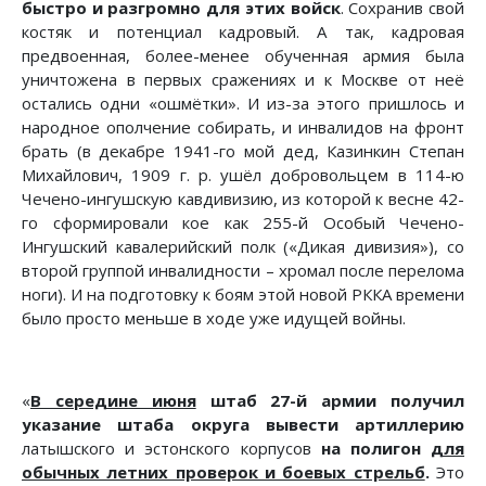
быстро и разгромно для этих войск
. Сохранив свой
костяк и потенциал кадровый. А так, кадровая
предвоенная, более-менее обученная армия была
уничтожена в первых сражениях и к Москве от неё
остались одни «ошмётки». И из-за этого пришлось и
народное ополчение собирать, и инвалидов на фронт
брать (в декабре 1941-го мой дед, Казинкин Степан
Михайлович, 1909 г. р. ушёл добровольцем в 114-ю
Чечено-ингушскую кавдивизию, из которой к весне 42-
го сформировали кое как 255-й Особый Чечено-
Ингушский кавалерийский полк («Дикая дивизия»), со
второй группой инвалидности – хромал после перелома
ноги). И на подготовку к боям этой новой РККА времени
было просто меньше в ходе уже идущей войны.
«
В середине июня
штаб 27-й армии получил
указание штаба округа вывести артиллерию
латышского и эстонского корпусов
на полигон
для
обычных летних проверок и боевых стрельб
.
Это