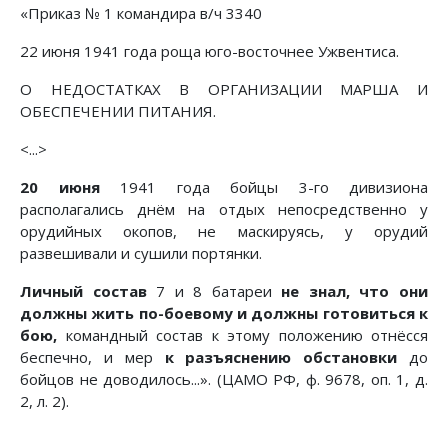
«Приказ № 1 командира в/ч 3340
22 июня 1941 года роща юго-восточнее Ужвентиса.
О НЕДОСТАТКАХ В ОРГАНИЗАЦИИ МАРША И
ОБЕСПЕЧЕНИИ ПИТАНИЯ.
<...>
20 июня
1941 года бойцы 3-го дивизиона
располагались днём на отдых непосредственно у
орудийных окопов, не маскируясь, у орудий
развешивали и сушили портянки.
Личный состав
7 и 8 батареи
не знал, что они
должны жить по-боевому и должны готовиться к
бою,
командный состав к этому положению отнёсся
беспечно, и мер
к разъяснению обстановки
до
бойцов не доводилось...». (ЦАМО РФ, ф. 9678, оп. 1, д.
2, л. 2).