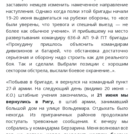
заставило немцев изменить намеченное направление
наступления. Однако когда полки этой бригады начали
19-20 июня выдвигаться на рубежи обороны, то «все
были уверены, что тревога и спешный выезд — не
более как обычное учение». И прибывшему на место
развертывания командиру 636-й АП 9-й ПТ бригады
«Прокудину пришлось объяснить командирам
дивизионов и батарей, что обстановка достаточно
серьёзная и оборону надо строить как для реального
боя. Так и сделали. Выбрали позиции с хорошим
сектором обстрела, выслали боевое охранение...».
«Побывав в бригаде, я вернулся на командный пункт
27-й армии. На следующий день (видимо 20 июня –
К.О
.) штабные учения закончились, и
21 июня мы
вернулись в Ригу,
в штаб армии, занимавший
большой дом на улице Вольдемара. Отдыхать было
некогда. Из приграничных районов продолжали
поступать тревожные сообщения. К вечеру мы
собрались у командарма Берзарина. Меня волновал всё