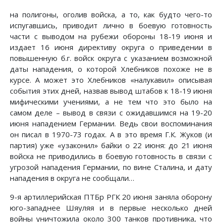
на полигоны, оголив войска, а то, как будто чего-то
испугавшись, приводит лично в боевую готовность
части с выводом на рубежи обороны 18-19 июня и
издает 16 июня директиву округа о приведении в
повышенную б.г. войск округа с указанием возможной
даты нападения, о которой Хлебников похоже не в
курсе. А может это Хлебников «налукавил» описывая
события этих дней, назвав вывод штабов к 18-19 июня
мифическими учениями, а не тем что это было на
самом деле – вывод в связи с ожидавшимся на 19-20
июня нападением Германии. Ведь свои воспоминания
он писал в 1970-73 годах. А в это время Г.К. Жуков (и
партия) уже «узаконил» байки о 22 июня: до 21 июня
войска не приводились в боевую готовность в связи с
угрозой нападения Германии, по вине Сталина, и дату
нападения в округа не сообщали…
9-я артиллерийская ПТБр РГК 20 июня заняла оборону
юго-западнее Шяуляя и в первые несколько дней
войны уничтожила около 300 танков противника, что