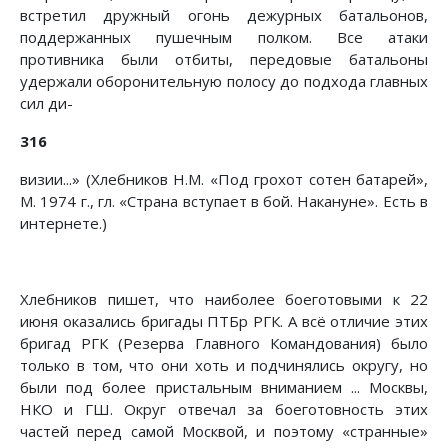
встретил дружный огонь дежурных батальонов,
поддержанных пушечным полком. Все атаки
противника были отбиты, передовые батальоны
удержали оборонительную полосу до подхода главных
сил ди-
316
визии...» (Хлебников Н.М. «Под грохот сотен батарей»,
М. 1974 г., гл. «Страна вступает в бой. Накануне». Есть в
интернете.)
Хлебников пишет, что наиболее боеготовыми к 22
июня оказались бригады ПТБр РГК. А всё отличие этих
бригад РГК (Резерва Главного Командования) было
только в том, что они хоть и подчинялись округу, но
были под более пристальным вниманием ... Москвы,
НКО и ГШ. Округ отвечал за боеготовность этих
частей перед самой Москвой, и поэтому «странные»