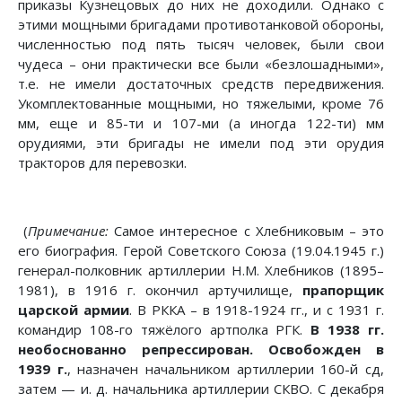
приказы Кузнецовых до них не доходили. Однако с
этими мощными бригадами противотанковой обороны,
численностью под пять тысяч человек, были свои
чудеса – они практически все были «безлошадными»,
т.е. не имели достаточных средств передвижения.
Укомплектованные мощными, но тяжелыми, кроме 76
мм, еще и 85-ти и 107-ми (а иногда 122-ти) мм
орудиями, эти бригады не имели под эти орудия
тракторов для перевозки.
(
Примечание:
Самое интересное с Хлебниковым – это
его биография. Герой Советского Союза (19.04.1945 г.)
генерал-полковник артиллерии Н.М. Хлебников (1895–
1981), в 1916 г. окончил артучилище,
прапорщик
царской армии
. В РККА – в 1918-1924 гг., и с 1931 г.
командир 108-го тяжёлого артполка РГК.
В 1938
гг.
необоснованно репрессирован. Освобожден в
1939
г.
, назначен начальником артиллерии 160-й сд,
затем — и. д. начальника артиллерии СКВО. С декабря