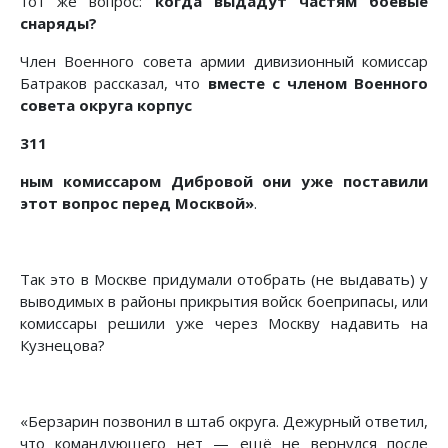
тот же вопрос:
когда выдадут частям боевые
снаряды?
Член Военного совета армии дивизионный комиссар
Батраков рассказал, что
вместе с членом Военного
совета округа корпус
311
ным комиссаром Дибровой они уже поставили
этот вопрос перед Москвой»
.
Так это в Москве придумали отобрать (не выдавать) у
выводимых в районы прикрытия войск боеприпасы, или
комиссары решили уже через Москву надавить на
Кузнецова?
«Берзарин позвонил в штаб округа. Дежурный ответил,
что командующего нет — ещё не вернулся после