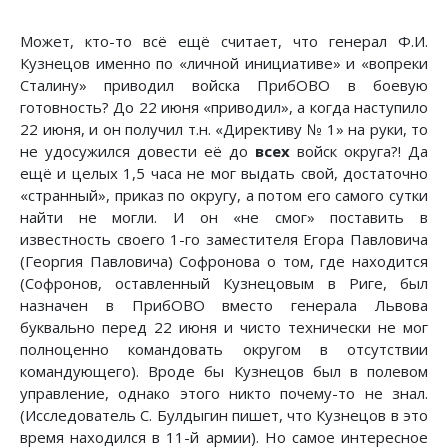
Может, кто-то всё ещё считает, что генерал Ф.И.
Кузнецов именно по «личной инициативе» и «вопреки
Сталину» приводил войска ПрибОВО в боевую
готовность? До 22 июня «приводил», а когда наступило
22 июня, и он получил т.н. «Директиву № 1» на руки, то
не удосужился довести её до
всех
войск округа?! Да
ещё и целых 1,5 часа не мог выдать свой, достаточно
«странный», приказ по округу, а потом его самого сутки
найти не могли. И он «не смог» поставить в
известность своего 1-го заместителя Егора Павловича
(Георгия Павловича) Софронова о том, где находится
(Софронов, оставленный Кузнецовым в Риге, был
назначен в ПрибОВО вместо генерала Львова
буквально перед 22 июня и чисто технически не мог
полноценно командовать округом в отсутствии
командующего). Вроде бы Кузнецов был в полевом
управление, однако этого никто почему-то не знал.
(Исследователь С. Булдыгин пишет, что Кузнецов в это
время находился в 11-й армии). Но самое интересное