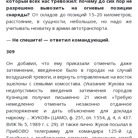
который всех нас тревожил: почему до сих пор не
разрешено вывозить на огневые позиции
снаряды?
От складов до позиций 15–20 километров,
расстояние, в сущности, небольшое, но надо же
учитывать нехватку в армии автотранспорта.
—
Не спешите! — ответил командующий.
309
Он добавил, что ему приказали отменить даже
затемнение, введённое было в городах на случай
воздушной тревоги, и вернуть отправленные на восток
эшелоны с семьями комсостава. (Указание Жукова на
недопустимость введения затемнения городов
Кузнецов получил письменно 21 июня: «Требую
немедленно отменить незаконно отданное
распоряжение и дать объяснение для доклада
наркому. ... ЖУКОВ» (ЦАМО, ф. 251, оп. 1554, д. 4, л. 437.
ВИЖ № 5, 1989 г. с. 29). И также лично Жуков посылал в
ПрибОВО телеграмму для командира 125-й сд
Богайчука с требованием отменить эвакуацию семей