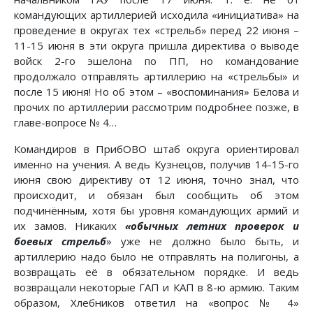
командующих артиллерией исходила «инициатива» на
проведение в округах тех «стрельб» перед 22 июня –
11-15 июня в эти округа пришла директива о выводе
войск 2-го эшелона по ПП, но командование
продолжало отправлять артиллерию на «стрельбы» и
после 15 июня! Но об этом – «воспоминания» Белова и
прочих по артиллерии рассмотрим подробнее позже, в
главе-вопросе № 4…
Командиров в ПрибОВО штаб округа ориентировал
именно на учения. А ведь Кузнецов, получив 14-15-го
июня свою директиву от 12 июня, точно знал, что
происходит, и обязан был сообщить об этом
подчинённым, хотя бы уровня командующих армий и
их замов. Никаких
«обычных летних проверок и
боевых стрельб
» уже не должно было быть, и
артиллерию надо было не отправлять на полигоны, а
возвращать её в обязательном порядке. И ведь
возвращали некоторые ГАП и КАП в 8-ю армию. Таким
образом, Хлебников ответил на «вопрос № 4»