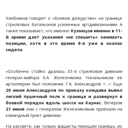
Хлебников говорит о «боевом дежурстве» на границе
стрелковых батальонов усиленных артдивизионами. А
также показывает, что именно
Кузнецов именно в 11-
й армии дает указания «не спешить» занимать
позиции, хотя в это время 8-я уже в окопах
сидела
.
«Особенно стойко дралась 33-я стрелковая дивизия
генерал-майора К.А. Железнякова. Начальником её
артиллерии был полковник Г.А. Александров <…> Еще
20 июня Александров по приказу комдива вывел
легкий пушечный полк к границе и развернул в
боевой порядок вдоль шоссе на Каунас.
Вечером
21 июня
они с генералом Железняковым приехали на
командный пункт дивизии.
На рассвете, как только фашисты перешли границу, их