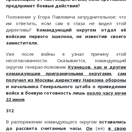
предпримет боевые действия?
Положение у Егора Павловича затруднительное: что
им ответить, если сам в глаза не видел этой
директивы?
Командующий округом отдал её
войскам первого эшелона, не известив своего
заместителя.
Уже после войны я узнал причину этой
несогласованности. Оказывается, командующий
округом генерал-полковник
Кузнецов, как и другие
командующие приграничными округами
,
сам
получил из Москвы директиву Наркома обороны
и начальника Генерального штаба о приведении
войск в боевую готовность лишь
около часу ночи
22 июня
.
312
В распоряжении командующего округом
оставались
до рассвета считанные часы.
Он
(же)
в свою