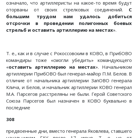
означало, что артиллеристы на какое-то время будут
оторваны от своих стрелковых соединений.
С
большим трудом нам удалось добиться
отсрочки в проведении полигонных боевых
стрельб и оставить артиллерию на местах
».
Т. е., как и в случае с Рокоссовским в КОВО, в ПрибОВО
командиры тоже «смогли убедить» командующего
«
оставить артиллерию на местах
». Начальником
артиллерии ПрибОВО был генерал-майор П.М. Белов. В
отличие от начальника артиллерии ЗапОВО генерала
Клича, и Белов, и начальник артиллерии КОВО генерал
М.А. Парсегов расстреляны не были. Герой Советского
Союза Парсегов был назначен в КОВО буквально в
последние
308
предвоенные дни, вместо генерала Яковлева, ставшего
начальником ГАУ после 17 июня. Т. е. не от