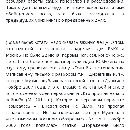
разбирая ответы самих генералов на расследовании.
Также, данная книга будет и неким «окончательным»
обобщением всего, что было исследовано в
предыдущих моих книгах о предвоенных днях.
(
Примечание
: Кстати, надо сказать важную вещь. О том,
что никакой «внезапности нападения» для РККА и
Москвы не было 22 июня, первым написал, конечно же,
не я. Я не более чем «развернул» идеи Ю.Мухина на
эту тему, прочитав его книгу «Если бы не генералы».
Отписав ему письмо с разбором т.н. «Директивы№1»,
которое Мухин опубликовал в своей газете «Дуэль» в
ноябре 2007 года, и это письмо став статьей и стало
потом основой моей первой книги «Кто проспал начало
войны?» (М. 2011 г.). Которая в черновом варианте
называлась – «Внезапности не было. Кто проспал
начало войны». Но за несколько лет до Мухина, в
«Независимом военном обозрении» (№ 15) в ноябре
2002 года появилась статья «Поражение было