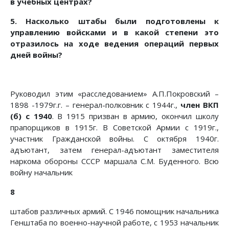
в учебных центрах?
5. Насколько штабы были подготовлены к
управлению войсками и в какой степени это
отразилось на ходе ведения операций первых
дней войны?
Руководил этим «расследованием» А.П.Покровский –
1898 -1979г.г. – генерал-полковник с 1944г.,
член ВКП
(б) с 1940
. В 1915 призван в армию, окончил школу
прапорщиков в 1915г. В Советской Армии с 1919г.,
участник Гражданской войны. С октября 1940г.
адъютант, затем генерал-адъютант заместителя
наркома обороны СССР маршала С.М. Буденного. Всю
войну начальник
8
штабов различных армий. С 1946 помощник начальника
Генштаба по военно-научной работе, с 1953 начальник