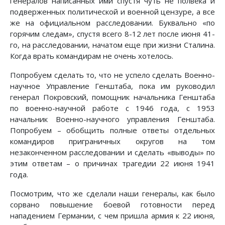
генералов написанных ими спустя чуть не полвека и
подверженных политической и военной цензуре, а все
же на официальном расследовании. Буквально «по
горячим следам», спустя всего 8-12 лет после июня 41-
го, на расследовании, начатом еще при жизни Сталина.
Когда врать командирам не очень хотелось.
Попробуем сделать то, что не успело сделать Военно-
научное Управление Генштаба, пока им руководил
генерал Покровский, помощник начальника Генштаба
по военно-научной работе с 1946 года, с 1953
начальник Военно-научного управления Генштаба.
Попробуем – обобщить полные ответы отдельных
командиров приграничных округов на том
незаконченном расследовании и сделать «выводы» по
этим ответам – о причинах трагедии 22 июня 1941
года.
Посмотрим, что же сделали наши генералы, как было
сорвано повышение боевой готовности перед
нападением Германии, с чем пришла армия к 22 июня,