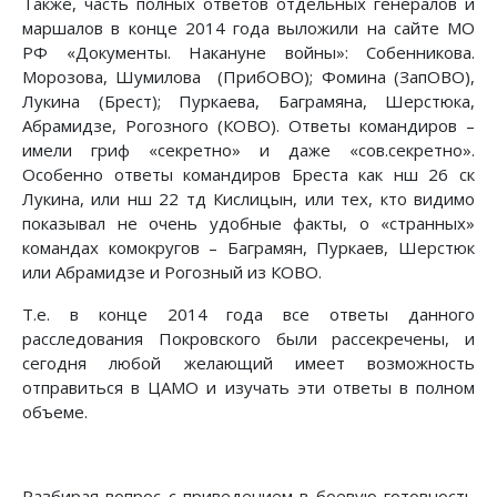
Также, часть полных ответов отдельных генералов и
маршалов в конце 2014 года выложили на сайте МО
РФ «Документы. Накануне войны»: Собенникова.
Морозова, Шумилова (ПрибОВО); Фомина (ЗапОВО),
Лукина (Брест); Пуркаева, Баграмяна, Шерстюка,
Абрамидзе, Рогозного (КОВО). Ответы командиров –
имели гриф «секретно» и даже «сов.секретно».
Особенно ответы командиров Бреста как нш 26 ск
Лукина, или нш 22 тд Кислицын, или тех, кто видимо
показывал не очень удобные факты, о «странных»
командах комокругов – Баграмян, Пуркаев, Шерстюк
или Абрамидзе и Рогозный из КОВО.
Т.е. в конце 2014 года все ответы данного
расследования Покровского были рассекречены, и
сегодня любой желающий имеет возможность
отправиться в ЦАМО и изучать эти ответы в полном
объеме.
Разбирая вопрос с приведением в боевую готовность