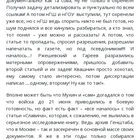
документально! Как та сова, ну не только я охренел!!!
Получил задачу детализировать и пунктуально по всем
ссылкам! А потом нГШ и нГОУ выступили, тут охренели
уже все, но с нГШ ведь спорить никто не был готов, но
шум поднялся и все кинулись разбираться, а кто знал,
тот понял – уже можно и рассказать! А потом, что
статье то пропадать, спросил разрешения, разрешили
напечатать в газете, но под псевдонимом!!!! И
началось....! Ржешевский и Гареев разразились
матерными опровержениями, пришлось добавить
второй статьей и их задев! Квашнин просто хохотал,
ему самому стало интересно, потом диссертации
написал .....одному, второму! Ну как то так!».
Вполне может быть что Мухин и «сам» догадался о том
что войска до 21 июня приводились в боевую
готовность, но факт есть факт – «все началось» с той
статьи «Славина», которая, к сожалению, не вылилась в
серьезное исследование-книгу. Ведь архив Генштаба,
что в Москве – так и засекречен в основной массе своих
документов. Я же в эти годы только собирался