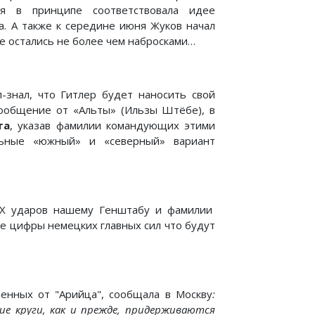
я в принципе соответствовала идее
а. А также к середине июня Жуков начал
ее остались не более чем набросками…
знал, что Гитлер будет наносить свой
сообщение от «Альты» (Ильзы Штёбе), в
та
, указав фамилии командующих этими
льные «южный» и «северный» вариант
РЕХ ударов нашему Генштабу и фамилии
е цифры немецких главных сил что будут
ченных от "Арийца", сообщала в Москву
:
ие круги, как и прежде, придерживаются