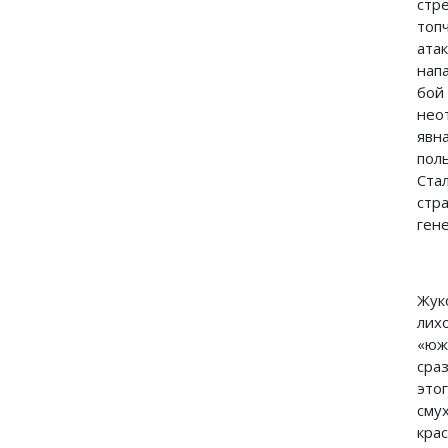
стр
топ
ата
нап
бо
нео
явн
пол
Ста
стр
гене
Жук
ли
«юж
сра
это
сму
кра