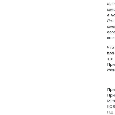
точ
ком
в н
Поз
кол
пос
воен
Что
пла
это
При
сво
При
При
Мер
КОВ
ГШ.