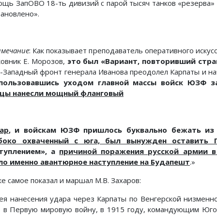
ощь ЗапОВО 18-ть дивизий с парой тысяч танков «резерва»
тановлено».
мечание
: Как показывает преподаватель оперативного искус
ковник Е. Морозов,
это был «Вариант, повторивший стра
-Западный фронт генерала Иванова преодолел Карпаты и на
пользовавшись уходом главной массы войск ЮЗФ з
цы нанесли мощный фланговый
ар
, и войскам ЮЗФ пришлось буквально бежать из
боко охваченный с юга, был вынужден оставить 
туплением», а
причиной поражения русской армии в 
ло именно авантюрное наступление на Будапешт
.»
е самое показал и маршал М.В. Захаров:
ея нанесения удара через Карпаты по Венгерской низменн
 в Первую мировую войну, в 1915 году, командующим Юго