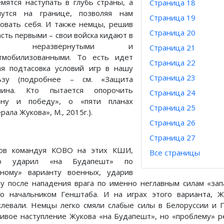
емятся наступать в глубь страны, а
Страница 18
чутся на границе, позволяя нам
Страница 19
ковать себя. И также немцы, решив
Страница 20
асть первыми – свои войска кидают в
й неразвернутыми и
Страница 21
тмобилизованными. То есть идет
Страница 22
ая подтасовка условий игр в нашу
Страница 23
ьзу (подробнее – см. «Защита
лина. Кто пытается опорочить
Страница 24
ану и победу», о «пяти планах
Страница 25
рала Жукова», М., 2015г.).
Страница 26
Страница 27
ов командуя КОВО на этих КШИ,
Все страницы
хо ударил «на Будапешт» по
ному» варианту военных, ударив
зу после нападения врага по именно неглавным силам «зап
го начальником Генштаба. И на играх этого варианта, 
хлевали. Немцы легко смяли слабые силы в Белоруссии и 
сивое наступление Жукова «на Будапешт», но «проблему» р