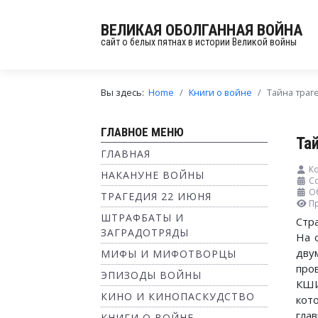
ВЕЛИКАЯ ОБОЛГАННАЯ ВОЙНА
сайт о белых пятнах в истории Великой войны
Вы здесь:
Home
Книги о войне
Тайна траг
ГЛАВНОЕ МЕНЮ
Та
ГЛАВНАЯ
К
НАКАНУНЕ ВОЙНЫ
С
О
ТРАГЕДИЯ 22 ИЮНЯ
П
ШТРАФБАТЫ И
Стр
ЗАГРАДОТРЯДЫ
На 
дв
МИФЫ И МИФОТВОРЦЫ
про
ЭПИЗОДЫ ВОЙНЫ
КШИ
КИНО И КИНОПАСКУДСТВО
кот
гла
КНИГИ О ВОЙНЕ