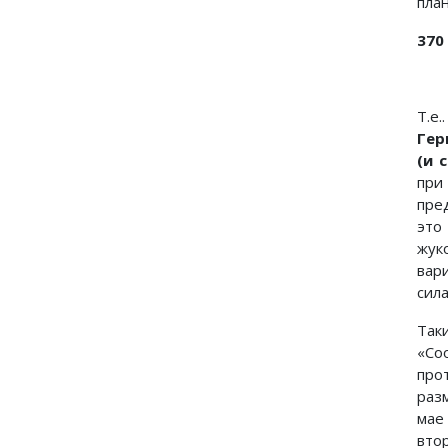
план
370
Т.е
Гер
(и 
при
пре
это
жук
вар
сил
Так
«Со
про
раз
мае
вто