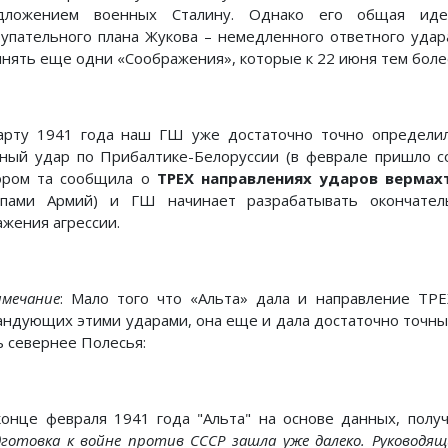
дложением военных Сталину. Однако его общая иде
тупательного плана Жукова – немедленного ответного удар
инять еще одни «Соображения», которые к 22 июня тем бол
арту 1941 года наш ГШ уже достаточно точно определил-
вный удар по Прибалтике-Белоруссии (в феврале пришло 
ором та сообщила о
ТРЕХ направлениях ударов вермах
ппами Армий) и ГШ начинает разрабатывать окончате
ажения агрессии.
мечание
: Мало того что «Альта» дала и направление Т
андующих этими ударами, она еще и дала достаточно точны
ь севернее Полесья:
конце февраля 1941 года "Альта" на основе данных, полу
дготовка к войне против СССР зашла уже далеко. Руководящ