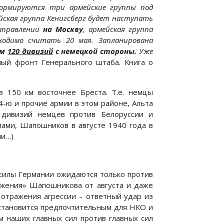
Формируются три армейские группы под
ейская группа Кенигсберг будет наступать
направлении
на Москву
, армейская группа
ходимо считать 20 мая. Запланирована
ем
120 дивизий
с немецкой стороны.
Уже
ный фронт Генерального штаба. Книга о
в 150 км восточнее Бреста. Т.е. немцы
4-ю и прочие армии в этом районе, Альта
 дивизий немцев против Белоруссии и
лами, Шапошников в августе 1940 года в
ли…)
 силы Германии ожидаются только против
жения» Шапошникова от августа и даже
 отражения агрессии – ответный удар из
 становится предпочтительным для НКО и
м наших главных сил против главных сил