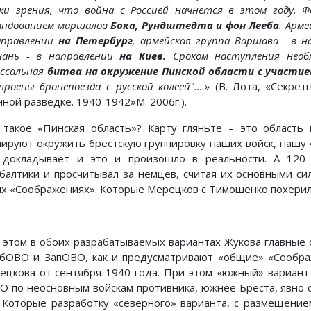
ки зрения, что война с Россией начнется в этом году. 
андованием маршалов
Бока, Рундштедта и фон Лееба
. Арм
аправлении
на Петербург
, армейская группа Варшава - в 
нань - в направлении
на Киев.
Сроком наступления необ
оссальная
битва на окружение Пинской области с участи
троены бронепоезда с русской колеей"….»
(В. Лота, «Секрет
ной разведке. 1940-1942»М. 2006г.).
 такое «Пинская область»? Карту гляньте – это область 
нируют окружить брестскую группировку наших войск, нашу 
 докладывает и это и произошло в реальности. А 120
балтики и просчитывал за немцев, считая их основными си
их «Соображениях». Которые Мерецков с Тимошенко похери
 этом в обоих разрабатываемых вариантах Жукова главные
бОВО и ЗапОВО, как и предусматривают «общие» «Сообра
ецкова от сентября 1940 года. При этом «южный» вариант
О по неосновным войскам противника, южнее Бреста, явно
 Которые разработку «северного» варианта, с размещение