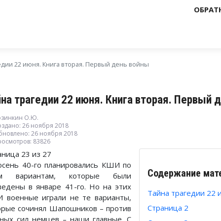
ОБРАТ
едии 22 июня. Книга вторая. Первый день войны
йна трагедии 22 июня. Книга вторая. Первый 
озинкин О.Ю.
оздано: 26 ноября 2018
бновлено: 26 ноября 2018
росмотров: 83826
аница 23 из 27
осень 40-го планировались КШИ по
Содержание мат
ум вариантам, которые были
ведены в январе 41-го. Но на этих
Тайна трагедии 22 
 военные играли не те варианты,
Страница 2
орые сочинял Шапошников – против
вных сил немцев – наши главные. С