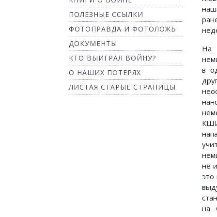
наш
ПОЛЕЗНЫЕ ССЫЛКИ
ран
ФОТОПРАВДА И ФОТОЛОЖЬ
нед
ДОКУМЕНТЫ
На 
КТО ВЫИГРАЛ ВОЙНУ?
нем
в о
О НАШИХ ПОТЕРЯХ
дру
ЛИСТАЯ СТАРЫЕ СТРАНИЦЫ
нео
нан
нем
КШИ
нап
учи
нем
не 
это
выд
ста
на 