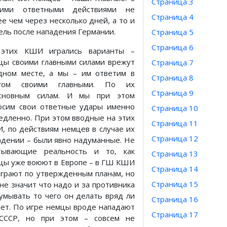
Страница 3
ими ответными действиями не
Страница 4
ее чем через несколько дней, а то и
ель после нападения Германии.
Страница 5
Страница 6
этих КШИ игрались варианты –
цы своими главными силами врежут
Страница 7
дном месте, а мы – им ответим в
Страница 8
гом своими главными. По их
Страница 9
сновным силам. И мы при этом
осим свои ответные удары именно
Страница 10
едленно. При этом вводные на этих
Страница 11
, по действиям немцев в случае их
Страница 12
адении – были явно надуманные. Не
тывающие реальность и то, как
Страница 13
цы уже воюют в Европе – в ГШ КШИ
Страница 14
играют по утвержденным планам, но
Страница 15
 не значит что надо и за противника
умывать то чего он делать вряд ли
Страница 16
нет. По игре немцы вроде нападают
Страница 17
СССР, но при этом – совсем не