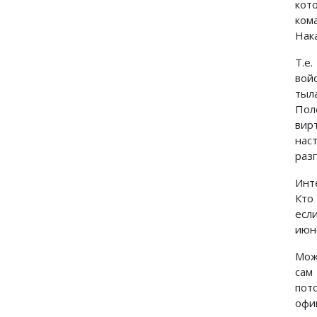
кот
ком
Нака
Т.е
вой
тыл
Пол
вир
нас
раз
Инт
Кто
есл
июн
Мож
сам
пот
офи