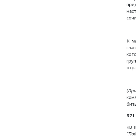
пре
нас
соч
К м
гла
кот
гру
отр
(
При
ком
бит
371
«В 
"По