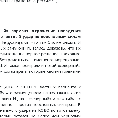
ант отражения агрессии!?!...)
ный» вариант отражения нападения
 ответный удар по неосновным силам
. Не дожидаясь, что там Сталин решит. И
ых этим они пытались доказать, что их
 единственно верное решение. Насколько
безграмотных» тимошенок-мерецковых-
 КШИ также проиграли и некий «северный»
м силам врага, которые своими главными
е ДВА, а ЧЕТЫРЕ частных варианта к
й» – с размещением наших главных сил
талин. И два – «северный» и «южный» – с
венно – против неосновных сил врага. В
вентивного удара из КОВО по готовящему
оторый остался не более чем черновым