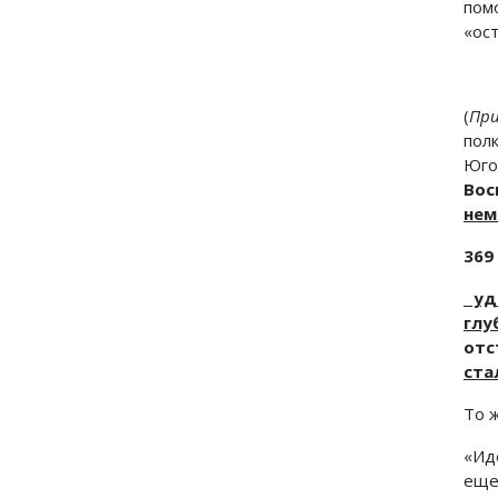
пом
«ос
(
При
пол
Юго
Вос
нем
369
уд
глу
отс
ста
То ж
«Ид
еще