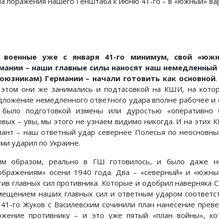
а поражения нашего Генштаба к июню 41-го – в «южный» вари
..
военные уже с января 41-го минимум, свой «юж
мании – наши главные силы наносят наш немедленный
союзникам) Германии – начали готовить как основной
 этом они же занимались и подтасовкой на КШИ, на котор
дложение немедленного ответного удара вполне рабочее и
 было подготовкой измены или дуростью «оперативно 
овых – увы, мы этого не узнаем видимо никогда. И на этих
иант – наш ответный удар севернее Полесья по неосновны
ами ударил по Украине.
им образом, реально в ГШ готовилось, и было даже н
ображениям» осени 1940 года. Два – «северный» и «южны
тив главных сил противника. Которые и одобрил наверняка С
мещением наших главных сил и ответным ударом соответст
 41-го Жуков с Василевским сочинили план нанесение пре
ржение противнику – и это уже пятый «план войны», к