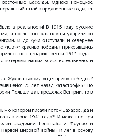
з восточные Баскиды. Однако немецкое
неральный штаб в предвоенные годы, гл.
было в реальности! В 1915 году русские
нии, а после того как немцы ударили по
нгрии. И до кучи отступали и севернее
м же «ЮЗФ» красиво победил! Прикрывшись
торилось по сценарию весны 1915 года –
с потерями наших войск естественно, и
осах Жукова такому «сценарию» победы»?
учившейся 25 лет назад катастрофы?! Но
ории Польши да в пределах Венгрии, то в
ы» о котором писали потом Захаров, да и
вать в июне 1941 года?! И может не зря
ателей академий Генштаба и Фрунзе и
 Первой мировой войны» и лег в основу