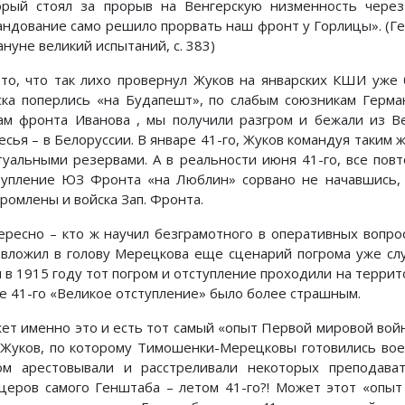
орый стоял за прорыв на Венгерскую низменность чере
андование само решило прорвать наш фронт у Горлицы». (Ге
нуне великий испытаний, с. 383)
. то, что так лихо провернул Жуков на январских КШИ уже 
ска поперлись «на Будапешт», по слабым союзникам Герма
ам фронта Иванова , мы получили разгром и бежали из Ве
есья – в Белоруссии. В январе 41-го, Жуков командуя таки
туальными резервами. А в реальности июня 41-го, все пов
тупление ЮЗ Фронта «на Люблин» сорвано не начавшись, 
громлены и войска Зап. Фронта.
ересно – кто ж научил безграмотного в оперативных вопр
 вложил в голову Мерецкова еще сценарий погрома уже сл
и в 1915 году тот погром и отступление проходили на террит
е 41-го «Великое отступление» было более страшным.
ет именно это и есть тот самый «опыт Первой мировой войн
 Жуков, по которому Тимошенки-Мерецковы готовились вое
ом арестовывали и расстреливали некоторых преподав
церов самого Генштаба – летом 41-го?! Может этот «опыт