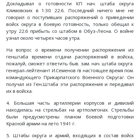
Докладывал о готовности КП нач. штаба округа
Климовских в 1:30 22.6. Последний ничего мне не
говорил о поступивших распоряжений о приведении
войск округа в боевую готовность, только обещал к
утру 22.6 прибыть со штабом в Обуз-Лесна. О войне
узнал около четырех часов утра.
На вопрос о времени получении распоряжения из
генштаба времени отдачи распоряжений в войска,
пожалуй, сможет ответить быв. зам. нач. штаба округа
генерал-лейтенант И.Семенов /в настоящее время пом.
командующего Прикарпатского Военного Округа/. Он
получал из Ген.Штаба эти распоряжения и передавал
их в войска.
4. Большая часть артиллерии корпусов и дивизий
находилась на стрельбах на артполигонах. Стрельбы
были предусмотрены планом боевой подготовки
Красной армии на лето 1941 г.
5. Штабы округа и армий, входящих в состав войск