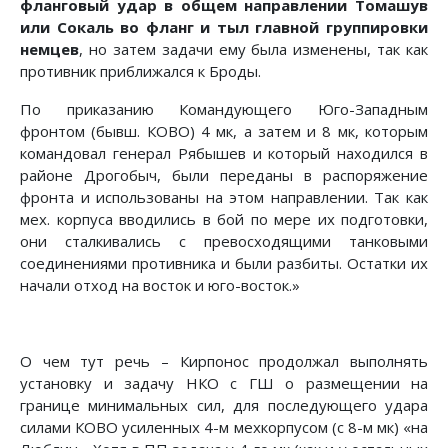
фланговый удар в общем направлении Томашув
или Сокаль во фланг и тыл главной группировки
немцев
, но затем задачи ему была изменены, так как
противник приближался к Броды.
По приказанию Командующего Юго-Западным
фронтом (бывш. КОВО) 4 мк, а затем и 8 мк, которым
командовал генерал Рябышев и который находился в
районе Дрогобыч, были переданы в распоряжение
фронта и использованы на этом направлении. Так как
мех. корпуса вводились в бой по мере их подготовки,
они сталкивались с превосходящими танковыми
соединениями противника и были разбиты. Остатки их
начали отход на восток и юго-восток.»
О чем тут речь – Кирпонос продолжал выполнять
установку и задачу НКО с ГШ о размещении на
границе минимальных сил, для последующего удара
силами КОВО усиленных 4-м мехкорпусом (с 8-м мк) «на