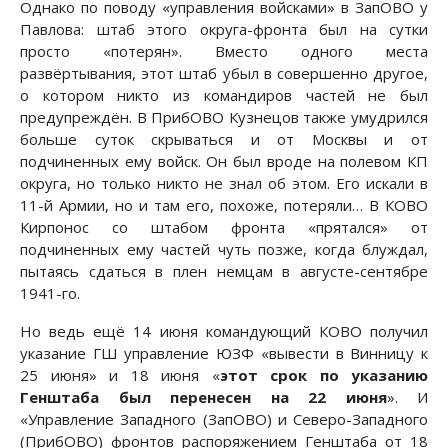
Однако по поводу «управления войсками» в ЗапОВО у
Павлова: штаб этого округа-фронта был на сутки
просто «потерян». Вместо одного места
развёртывания, этот штаб убыл в совершенно другое,
о котором никто из командиров частей не был
предупреждён. В ПрибОВО Кузнецов также умудрился
больше суток скрываться и от Москвы и от
подчиненных ему войск. Он был вроде на полевом КП
округа, но только никто не знал об этом. Его искали в
11-й Армии, но и там его, похоже, потеряли… В КОВО
Кирпонос со штабом фронта «прятался» от
подчиненных ему частей чуть позже, когда блуждал,
пытаясь сдаться в плен немцам в августе-сентябре
1941-го.
Но ведь ещё 14 июня командующий КОВО получил
указание ГШ управление ЮЗФ «вывести в Винницу к
25 июня» и 18 июня «
этот срок по указанию
Генштаба был перенесен на 22 июня
». И
«Управление Западного (ЗапОВО) и Северо-Западного
(ПрибОВО) фронтов распоряжением Генштаба от 18