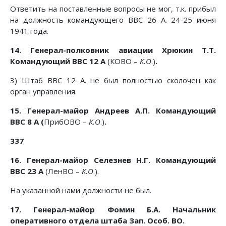
Ответить на поставленные вопросы не мог, т.к. прибыл
на должность командующего ВВС 26 А. 24-25 июня
1941 года.
14. Генерал-полковник авиации Хрюкин Т.Т.
Командующий ВВС 12 А
(КОВО –
К.О
.)
.
3) Штаб ВВС 12 А. не был полностью сколочен как
орган управления.
15. Генерал-майор Андреев А.П. Командующий
ВВС 8 А (
ПрибОВО –
К.О
.)
.
337
16. Генерал-майор Селезнев Н.Г. Командующий
ВВС 23 А
(ЛенВО –
К.О
.).
На указанной нами должности не был.
17. Генерал-майор Фомин Б.А. Начальник
оперативного отдела штаба Зап. Особ. ВО.