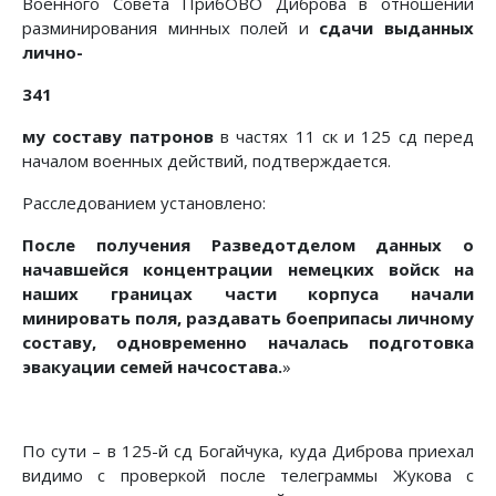
Военного Совета ПрибОВО Диброва в отношении
разминирования минных полей и
сдачи выданных
лично-
341
му составу патронов
в частях 11 ск и 125 сд перед
началом военных действий, подтверждается.
Расследованием установлено:
После получения Разведотделом данных о
начавшейся концентрации немецких войск на
наших границах части корпуса начали
минировать поля, раздавать боеприпасы личному
составу, одновременно началась подготовка
эвакуации семей начсостава.
»
По сути – в 125-й сд Богайчука, куда Диброва приехал
видимо с проверкой после телеграммы Жукова с