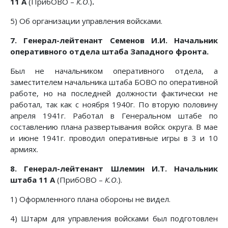
11 А
(ПрибОВО –
К.О
.)
.
5) Об организации управления войсками.
7. Генерал-лейтенант Семенов И.И. Начальник
оперативного отдела штаба Западного фронта.
Был не начальником оперативного отдела, а
заместителем начальника штаба БОВО по оперативной
работе, но на последней должности фактически не
работал, так как с ноября 1940г. По вторую половину
апреля 1941г. Работал в Генеральном штабе по
составлению плана развертывания войск округа. В мае
и июне 1941г. проводил оперативные игры в 3 и 10
армиях.
8. Генерал-лейтенант Шлемин И.Т. Начальник
штаба 11 А
(ПрибОВО –
К.О
.).
1) Оформленного плана обороны не видел.
4) Штарм для управления войсками был подготовлен