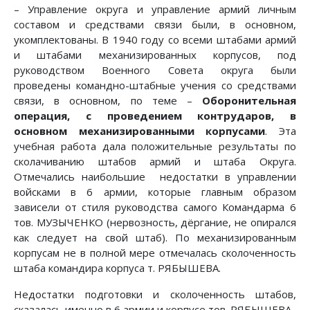
– Управление округа и управление армий личным
составом и средствами связи были, в основном,
укомплектованы. В 1940 году со всеми штабами армий
и штабами механизированных корпусов, под
руководством Военного Совета округа были
проведены командно-штабные учения со средствами
связи, в основном, по теме –
Оборонительная
операция, с проведением контрударов, в
основном механизированными корпусами
. Эта
учебная работа дала положительные результаты по
сколачиванию штабов армий и штаба Округа.
Отмечались наибольшие недостатки в управлении
войсками в 6 армии, которые главным образом
зависели от стиля руководства самого Командарма 6
тов. МУЗЫЧЕНКО (нервозность, дёргание, не опирался
как следует на свой штаб). По механизированным
корпусам не в полной мере отмечалась сколоченность
штаба командира корпуса т. РЯБЫШЕВА.
Недостатки подготовки и сколоченность штабов,
сказалась именно в 6 армии и корпусе тов. РЯБЫШЕВА.