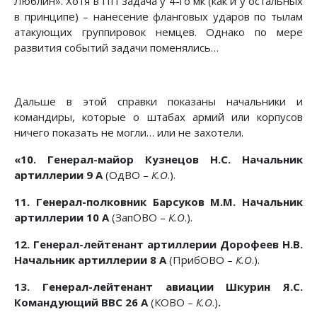
Люблин». Хотя в ПП задача у 4-го мк (как и у остальных
в принципе) – нанесение фланговых ударов по тылам
атакующих группировок немцев. Однако по мере
развития событий задачи поменялись…
Дальше в этой справки показаны начальники и
командиры, которые о штабах армий или корпусов
ничего показать не могли… или не захотели.
«10. Генерал-майор Кузнецов Н.С. Начальник
артиллерии 9 А
(ОдВО –
К.О
.).
11. Генерал-полковник Барсуков М.М. Начальник
артиллерии 10 А
(ЗапОВО –
К.О
.).
12. Генерал-лейтенант артиллерии Дорофеев Н.В.
Начальник артиллерии 8 А
(ПрибОВО –
К.О
.).
13. Генерал-лейтенант авиации Шкурин Я.С.
Командующий ВВС 26 А
(КОВО –
К.О
.)
.