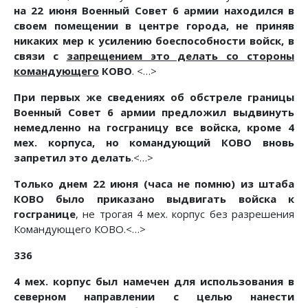
на 22 июня Военный Совет 6 армии находился в
своем помещении в центре города, не приняв
никаких мер к усилению боеспособности войск, в
связи с
запрещением это делать со стороны
командующего
КОВО
. <…>
При первых же сведениях об обстреле границы
Военный Совет 6 армии предложил выдвинуть
немедленно на госграницу все войска, кроме 4
мех. корпуса, но командующий КОВО вновь
запретил это делать
.<…>
Только днем 22 июня (часа не помню) из штаба
КОВО было приказано выдвигать войска к
госгранице
, не трогая 4 мех. корпус без разрешения
Командующего КОВО.<…>
336
4 мех. корпус был намечен для использования в
северном направлении с целью нанести