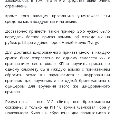
заключалось в том, что и эти средства были очень
ограничены.
Кроме того авиация противника уничтожала эти
средства как в воздухе так и на земле.
Достаточно привести такой пример: 26.6 нужно было
передать боевое приказ армиям об отходе их на
рубеж р. Шара и далее через Налибокскую Пущу.
Для доставки шифрованного приказа мною в каждую
армию было отправлено по одному самолету У-2 с
приказанием сесть около КП и вручить приказ; по
одному самолету СБ в каждую армию с приказанием
сбросить около КП парашютиста с шифрованным
приказом для вручения; и по одной бронемашины с
офицером для вручения этого же шифрованного
приказа.
Результаты: - все У-2 сбиты, все бронемашины
сожжены; и только на КП 10 армии /Замковая Гора у
Волковыска/ было СБ сброшены два парашютиста с