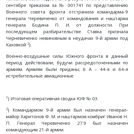
сен­тябре приказом за № 001741 по представлению
Военного со­вета фронта отстранила командарма-9
генерала Черевиченко от командования и наштарма
генерала Бодина П. И. от должности. При
последующем разбирательстве Ставка признала
Черневиченко невиновным в неудачах 9-й армии под
2
Кахов­кой
).
Военно-воздушные силы Южного фронта в данный
период действовали, будучи рассредоточенными по
армиям. Армиям были приданы; 6 А – 44-я и 64-я
истребительные авиационные
1
) Итоговая оперативная сводка ЮФ № 03.
2
) Командармом 9-й армии был назначен генерал-
майор Харитонов Ф. М. и наштармом комбриг Иванов Н.
П. Генерал Черевиченко 27.9 был назначен
командующим 21-й армии.