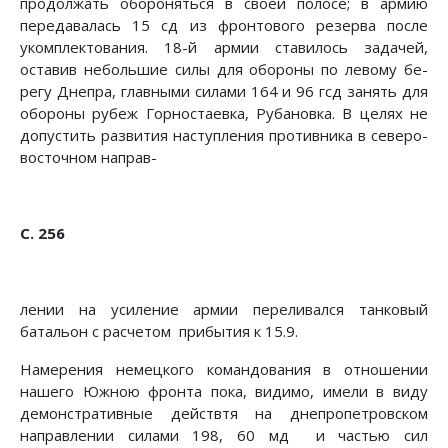
продолжать оборо­няться в своей полосе; в армию
передавалась 15 сд из фрон­тового резерва после
укомплектования. 18-й армии ставилось задачей,
оставив небольшие силы для обороны по левому бе­
регу Днепра, главными силами 164 и 96 гсд занять для
обо­роны рубеж Горностаевка, Рубановка. В целях не
допустить развития наступления противника в северо-
восточном направ-
С. 256
лении на усиление армии переливался танковый
батальон с расчетом прибытия к 15.9.
Намерения немецкого командования в отношении
нашего Южною фронта пока, видимо, имели в виду
демонстративные действтя на днепропетровском
направлении силами 198, 60 мд и частью сил