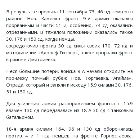
В результате прорыва 11 сентября 73, 46 пд немцев в
районе Нов. Каменка фронт 9-й армии оказался
прорванным и части 51 и, особенно, 74 сд оказались
отрезанными. В тяжелом положении оказались также
30, 176 и 150 сд, когда немцы,
сосредоточив против 30 сд силы своих 170, 72 пд и
мотодивизии «Адольф Гитлер», так­же прорвали фронт
в районе Дмитриевка.
Неся большие потери, войска 9 А начали отходить на
про-межу точный рубеж Нов. Торгаевка, Агайман,
Отрада, кото­рый и заняли к исходу 15.9 силами 30, 176,
51 и 150 сд.
Для усиления армии распоряжением фронта с 15.9
взамен 130 сд передавалась из 18 А 30 сд с танковым
батальоном.
18-я армия силами 164, 96 и 130 сд оборонялась
против 4 и 1 гсд немцев на фронте Горностаевка,