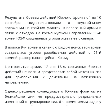
Результаты боевых действий Южного фронта с 1 по 10
сен­тября свидетельствовали о неустойчивом
положении на край­них флангах. В полосе 6-й армии в
связи с отходом на кре­менчугском направлении 38-й
армии ЮЗФ создавалась угро­за охвата ее с севера.
В полосе 9-й армии в связи с отходом войск этой армии
создавалась угроза разобщения действий с 51-й
армией, раз­вертывающейся в Крыму.
Центральные армии, 12-я и 18-я, серьезных боевых
дейст­вий не вели и представляли собой источник сил
для привле­чения к действиям на важнейших
направлениях.
Однако решение командующего Южным фронтом на
бли­жайшие дни не предусматривало радикальных
изменений в группировке сил. 6-я армия имела задачу