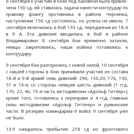
6 сентября к участию в боях под Каховкой была привле­
чена 150 сд, ей ставилась задача нанести контрудар по
правому флангу противника в районе Чернянка,
наступление 150 сд состоялось, но успеха не имело. 7
сентября включилась в бой 130 сд, переданная из 18 А
в 9 А. Эта дивизия вводилась в бой в районе
Владимировки. 8 сентября бои временно затихли,
немцы закреплялись, наши войека готови­лись к
контрудару.
9 сентября бои разгорелись с новой силой, 10 сентября
с нашей стороны в бою принимали участие из состава
18-й и 9-й армий семь дивизий: 296, 130,30, 176, 150,
51 и 74-я; со стороны немцев шесть дивизий (1 гсд,
170, 22, 46, 73-я часть мотодивизии «Адольф Гитлер»);
кроме того, готовились к переправе и 4 гсд, главные
силы мотодивизии «Адольф Гит­леер» и румынские
части. В резерве командарма-9 войск 9 сентября уже
не было.
13.9 ожидалось прибытие 218 сд из фронтового