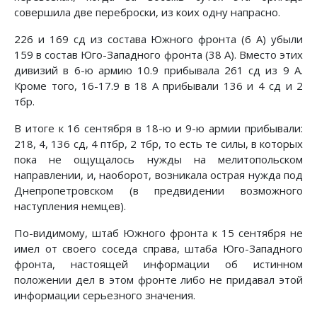
совершила две переброски, из коих одну напрасно.
226 и 169 сд из состава Южного фронта (6 А) убыли
159 в состав Юго-Западного фронта (38 А). Вместо этих
диви­зий в 6-ю армию 10.9 прибывала 261 сд из 9 А.
Кроме того, 16-17.9 в 18 А прибывали 136 и 4 сд и 2
тбр.
В итоге к 16 сентября в 18-ю и 9-ю армии прибывали:
218, 4, 136 сд, 4 птбр, 2 тбр, то есть те силы, в которых
пока не ощущалось нужды на мелитопольском
направлении, и, на­оборот, возникала острая нужда под
Днепропетровском (в предвидении возможного
наступления немцев).
По-видимому, штаб Южного фронта к 15 сентября не
имел от своего соседа справа, штаба Юго-Западного
фронта, на­стоящей информации об истинном
положении дел в этом фронте либо не придавал этой
информации серьезного значе­ния.