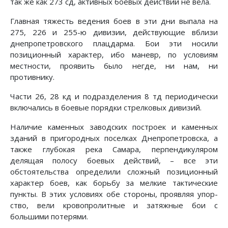
так же как 273 сд, активных боевых действий не вела.
Главная тяжесть ведения боев в эти дни выпала на
275, 226 и 255-ю дивизии, действующие вблизи
днепропетровско­го плацдарма. Бои эти носили
позиционный характер, ибо ма­невр, по условиям
местности, проявить было негде, ни нам, ни
противнику.
Части 26, 28 кд и подразделения 8 тд периодически
вклю­чались в боевые порядки стрелковых дивизий.
Наличие каменных заводских построек и каменных
зда­ний в пригородных поселках Днепропетровска, а
также глу­бокая река Самара, перпендикуляром
делящая полосу бое­вых действий, – все эти
обстоятельства определили сложный позиционный
характер боев, как борьбу за мелкие тактиче­ские
пункты. В этих условиях обе стороны, проявляя упор­
ство, вели кровопролитные и затяжные бои с
большими по­терями.