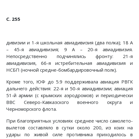
С. 255
дивизии и 1-я школьная авиадивизия (два полка); 18 А
– 45-я авиадивизия; 9 А – 20-я авиадивизия.
Непосредственно подчинялись фронту: 21-я
авиадивизия, 66-я истребительная авиадивизия и
НСБП (ночной средне-бомбардировочный полк).
Кроме того, ЮФ до 5.9 поддерживала авиация РВГК
даль­него действия: 22-я и 50-я авиадивизии; авиация
51-й армии (с крымских аэродромов) и периодически
ВВС Северо-Кав­казского военного округа и
Черноморского флота.
При благоприятных условиях среднее число самолето-
вы­летов составляло в сутки около 200, из коих на
удары по живой силе противника приходилось в