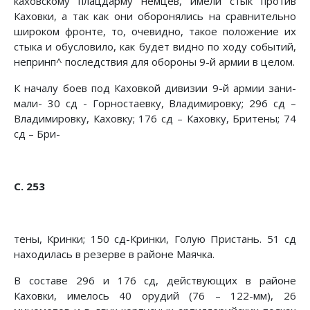
каховскому плацдарму немцев, имели стык против
Каховки, а так как они оборонялись на сравнительно
широком фронте, то, очевидно, такое положе­ние их
стыка и обусловило, как будет видно по ходу событий,
непринп^ последствия для обороны 9-й армии в целом.
К началу боев под Каховкой дивизии 9-й армии зани­
мали- 30 сд - Горностаевку, Владимировку; 296 сд –
Владимировку, Каховку; 176 сд – Каховку, Бритены; 74
сд – Бри-
С. 253
тены, Кринки; 150 сд-Кринки, Голую Пристань. 51 сд
нахо­дилась в резерве в районе Маячка.
В составе 296 и 176 сд, действующих в районе
Каховки, имелось 40 орудий (76 – 122-мм), 26