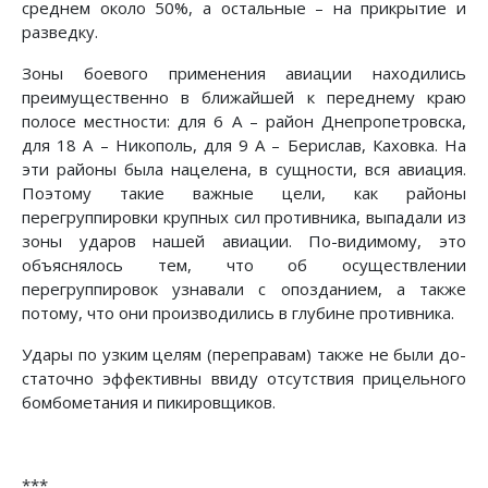
среднем около 50%, а остальные – на прикрытие и
разведку.
Зоны боевого применения авиации находились
преимуще­ственно в ближайшей к переднему краю
полосе местности: для 6 А – район Днепропетровска,
для 18 А – Никополь, для 9 А – Берислав, Каховка. На
эти районы была нацелена, в сущности, вся авиация.
Поэтому такие важные цели, как районы
перегруппировки крупных сил противника, выпадали из
зоны ударов нашей авиации. По-видимому, это
объясня­лось тем, что об осуществлении
перегруппировок узнавали с опозданием, а также
потому, что они производились в глу­бине противника.
Удары по узким целям (переправам) также не были до­
статочно эффективны ввиду отсутствия прицельного
бомбоме­тания и пикировщиков.
***