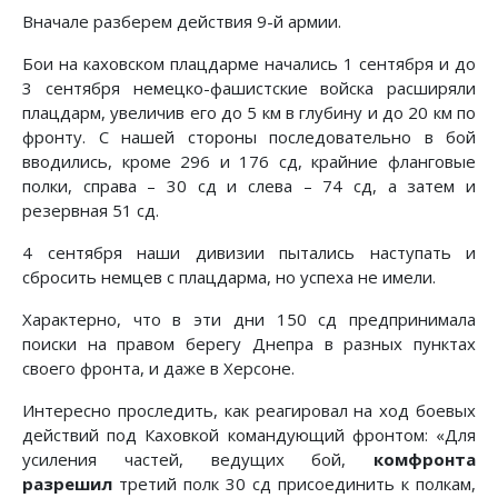
Вначале разберем действия 9-й армии.
Бои на каховском плацдарме начались 1 сентября и до
3 сентября немецко-фашистские войска расширяли
плацдарм, увеличив его до 5 км в глубину и до 20 км по
фронту. С на­шей стороны последовательно в бой
вводились, кроме 296 и 176 сд, крайние фланговые
полки, справа – 30 сд и слева – 74 сд, а затем и
резервная 51 сд.
4 сентября наши дивизии пытались наступать и
сбросить немцев с плацдарма, но успеха не имели.
Характерно, что в эти дни 150 сд предпринимала
поиски на правом берегу Днепра в разных пунктах
своего фронта, и даже в Херсоне.
Интересно проследить, как реагировал на ход боевых
дей­ствий под Каховкой командующий фронтом: «Для
усиления частей, ведущих бой,
комфронта
разрешил
третий полк 30 сд присоединить к полкам,