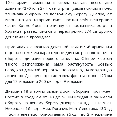
12-я армия, имевшая в своем составе всего две
дивизии (270-ю и 274-ю) и отряд Гудкова силою в полк,
занимала оборону по восточному берегу Днепра, от
Марьевка до Чагарник, имея против себя венгерские
части. Кроме боев за очистку от противника острова
Хортица, разведпоисков и перестрелки, 274 сд других
действий не проводила.
Приступая к описанию действий 18-й и 9-й армий, мы
еще раз отметим характерное для них расположение в
обороне дивизии первого эшелона. Общей чертой
такого расположе­ния была растянутость боевых
порядков дивизий первого-эшелона в одну кордонную
линию по Днепру с протяжением фронта около 120 км
для 18-й армии и 200 км – для 9-й ар­мии
Дивизии 18-й армии имели фронт обороны протяжен­
ностью в среднем от 30 до 50 км каждая и занимали
оборону по левому берегу Днепра: 30 кд – к югу от
Никополя; 164 сд – Ниж Рогачик, Мал. Лепетиха; 130 сд
– Бол. Лепетиха, Горностаевка; 96 сд – во 2-м эшелоне