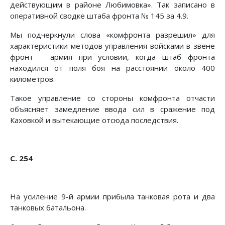
действующим в районе Любимовка». Так записано в
оперативной сводке штаба фронта № 145 за 4.9.
Мы подчеркнули слова «комфронта разрешил» для
харак­теристики методов управления войсками в звене
фронт – ар­мия при условии, когда штаб фронта
находился от поля боя на расстоянии около 400
километров.
Такое управление со стороны комфронта отчасти
объяс­няет замедление ввода сил в сражение под
Каховкой и вытекающие отсюда последствия.
С. 254
На усиление 9-й армии прибыла танковая рота и два
тан­ковых батальона.