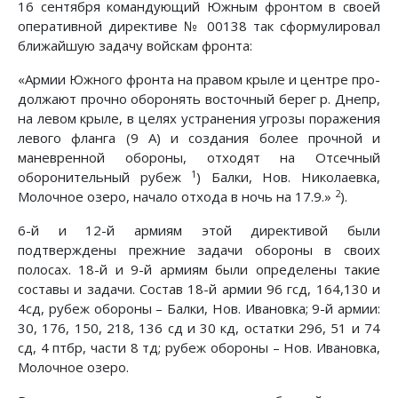
16 сентября командующий Южным фронтом в своей
опе­ративной директиве № 00138 так сформулировал
ближайшую задачу войскам фронта:
«Армии Южного фронта на правом крыле и центре про­
должают прочно оборонять восточный берег р. Днепр,
на ле­вом крыле, в целях устранения угрозы поражения
левого фланга (9 А) и создания более прочной и
маневренной обо­роны, отходят на Отсечный
1
оборонительный рубеж
) Балки, Нов. Николаевка,
2
Молочное озеро, начало отхода в ночь на 17.9.»
).
6-й и 12-й армиям этой директивой были
подтверждены прежние задачи обороны в своих
полосах. 18-й и 9-й армиям были определены такие
составы и задачи. Состав 18-й армии 96 гсд, 164,130 и
4сд, рубеж обороны – Балки, Нов. Ивановка; 9-й армии:
30, 176, 150, 218, 136 сд и 30 кд, остатки 296, 51 и 74
сд, 4 птбр, части 8 тд; рубеж обороны – Нов. Ивановка,
Молочное озеро.