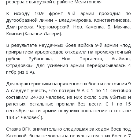
резерва с выгрузкой в районе Мелитополя.
К исходу 10.9 фронт 9-й армии проходил по
дугообразной линии – Владимировка, Константиновка,
Дмитриевка, Черно­морский, Нов. Каменка, Б. Маячка,
Клинки (Казачьи Ла­гери).
В результате неудачных боев войска 9-й армии «под
при­крытием арьергардов отходили на промежуточный
рубеж Рубановка, Нов. Торгаевка, Агайман,
Отрадовка». Для уси­ления армии перебрасывалась 4
птбр (из 6 А).
Для характеристики напряженности боев и состояния 9
А следует учесть, что потери 9 А с 1 по 11 сентября
соста­вили 24700 человек, из них около 50% убитых и
раненых, остальные пропали без вести. С 1 по 15
сентября части армии получили пополнение в составе
1
13354 человек
).
Ставка ВГК, внимательно следившая за ходом боев под
Каховкой, была недовольна результатом этих боев и 7