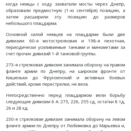
когда немцы с ходу захватили мосты через Днепр,
образовали предмостную (1-ю сентября) позицию, а
затем расширили эту позицию до размеров
небольшого плацдарма.
Основной силой немцев на плацдарме были две
дивизии: 60-я мотострелковая и 198-я пехотная,
периодически усиливаемые танками и минометами за
счет прочих дивизий 1-й танковой группы.
273-я стрелковая дивизия занимала оборону на правом
фланге армии по Днепру, на широком фронте от
Кишеньки до Фрунзенский и активных боевых
действий, кроме перестрел­ки, не вела.
Непосредственно перед плацдармом вели борьбу
следую­щие дивизии 6 А: 275, 226, 255 сд, остатки 8 тд,
26 и 28 кд.
230-я стрелковая дивизия занимала оборону на левом
фланге армии по Днепру от Любимовка до Марьевка и,