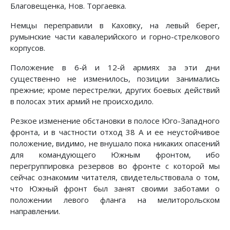
Благовещенка, Нов. Торгаевка.
Немцы переправили в Каховку, на левый берег,
румынские части кавалерийского и горно-стрелкового
корпусов.
Положение в 6-й и 12-й армиях за эти дни
существенно не изменилось, позиции занимались
прежние; кроме перестрел­ки, других боевых действий
в полосах этих армий не происходило.
Резкое изменение обстановки в полосе Юго-Западного
фронта, и в частности отход 38 А и ее неустойчивое
положе­ние, видимо, не внушало пока никаких опасений
для коман­дующего Южным фронтом, ибо
перегруппировка резервов во фронте с которой мы
сейчас ознакомим читателя, свидетель­ствовала о том,
что Южный фронт был занят своими забота­ми о
положении левого фланга на мелиторольском
направлении.