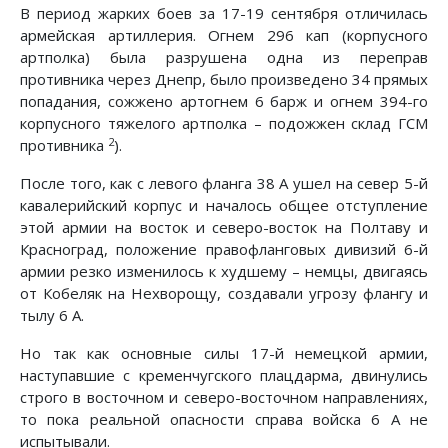
В период жарких боев за 17-19 сентября отличилась
армейская артиллерия. Огнем 296 кап (корпусного
артполка) была разрушена одна из переправ
противника через Днепр, было произведено 34 прямых
попадания, сожжено артогнем 6 барж и огнем 394-го
корпусного тяжелого артполка – подожжен склад ГСМ
2
противника
).
После того, как с левого фланга 38 А ушел на север 5-й
кавалерийский корпус и началось общее отступление
этой армии на восток и северо-восток на Полтаву и
Красноград, положение правофланговых дивизий 6-й
армии резко измени­лось к худшему – немцы, двигаясь
от Кобеляк на Нехворощу, создавали угрозу флангу и
тылу 6 А.
Но так как основные силы 17-й немецкой армии,
наступав­шие с кременчугского плацдарма, двинулись
строго в восточ­ном и северо-восточном направлениях,
то пока реальной опасности справа войска 6 А не
испытывали.