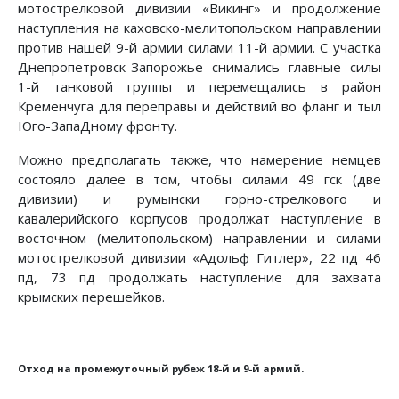
мотострелковой дивизии «Викинг» и продолже­ние
наступления на каховско-мелитопольском направлении
против нашей 9-й армии силами 11-й армии. С участка
Днепропетровск-Запорожье снимались главные силы
1-й танко­вой группы и перемещались в район
Кременчуга для перепра­вы и действий во фланг и тыл
Юго-ЗапаДному фронту.
Можно предполагать также, что намерение немцев
состоя­ло далее в том, чтобы силами 49 гск (две
дивизии) и румын­ски горно-стрелкового и
кавалерийского корпусов продол­жат наступление в
восточном (мелитопольском) направле­нии и силами
мотострелковой дивизии «Адольф Гитлер», 22 пд 46
пд, 73 пд продолжать наступление для захвата
крымских перешейков.
Отход на промежуточный рубеж 18-й и 9-й армий.