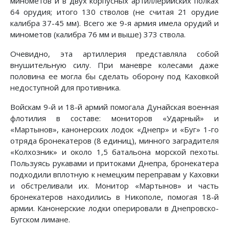
минометов и в двух кор­пусных артиллерийских полках
64 орудия; итого 130 стволов (не считая 21 орудие
калибра 37-45 мм). Всего же 9-я ар­мия имела орудий и
минометов (калибра 76 мм и выше) 373 ствола.
Очевидно, эта артиллерия представляла собой
внушитель­ную силу. При маневре колесами даже
половина ее могла бы сделать оборону под Каховкой
недоступной для против­ника.
Войскам 9-й и 18-й армий помогала Дунайская военная
флотилия в составе: мониторов «Ударный» и
«Мартынов», ка­нонерских лодок «Днепр» и «Буг» 1-го
отряда бронекатеров (8 единиц), минного заградителя
«Колхозник» и около 1,5 батальона морской пехоты.
Пользуясь рукавами и прито­ками Днепра, бронекатера
подходили вплотную к немецким переправам у Каховки
и обстреливали их. Монитор «Марты­нов» и часть
бронекатеров находились в Никополе, помогая 18-й
армии. Канонерские лодки оперировали в Днепровско-
Бугском лимане.