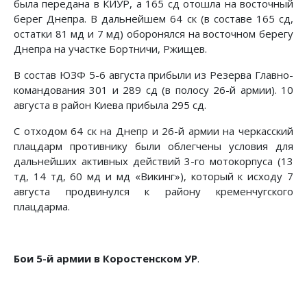
была передана в КИУР, а 165 сд отошла на восточный
берег Днепра. В дальнейшем 64 ск (в составе 165 сд,
остатки 81 мд и 7 мд) оборонялся на восточном берегу
Днепра на участке Бортничи, Ржищев.
В состав ЮЗФ 5-6 августа прибыли из Резерва Главно­
командования 301 и 289 сд (в полосу 26-й армии). 10
авгу­ста в район Киева прибыла 295 сд.
С отходом 64 ск на Днепр и 26-й армии на черкасский
плацдарм противнику были облегчены условия для
дальней­ших активных действий 3-го мотокорпуса (13
тд, 14 тд, 60 мд и мд «Викинг»), который к исходу 7
августа продвинулся к району кременчугского
плацдарма.
Бои 5-й армии в Коростенском УР
.