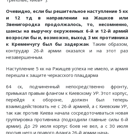
Очевидно, если бы решительное наступление 5 кк
и 12 тд в направлении на Жашков или
Звенигородка продолжалось, то, несомненно,
шансы на выручку окруженных 6-й и 12-й ар­мий
возросли бы и, возможно, выход 3 мк противника
к Кременчугу был бы задержан
. Таким образом,
контрудар 26-й армии оказался и на этот раз
незавершенным.
Наступление 5 кк на Ржищев успеха не имело, и армия
перешла к защите черкасского плацдарма
64 ск, подчиненный непосредственно фронту,
примыкал правым флангом к Киевскому УР. Этот корпус,
перейдя к обороне, должен был теперь
взаимодействовать не с 26-й ар­мией, а с Киевским УР,
так как против Киева начала сосре­доточиваться новая
группировка противника (подходили главные силы 6-й
армии). До 29 июля корпус боев не вел, а с 30 июля
против него и правого фланга 26-й армии нача-