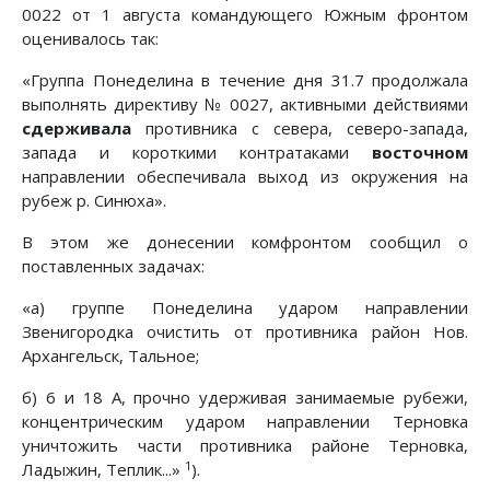
0022 от 1 августа командующего Южным фронтом
оценивалось так:
«Группа Понеделина в течение дня 31.7 продолжала
вы­полнять директиву № 0027, активными действиями
сдержи­вала
противника с севера, северо-запада,
запада и короткими контратаками
восточном
направлении обеспечивала выход из окружения на
рубеж р. Синюха».
В этом же донесении комфронтом сообщил о
поставлен­ных задачах:
«а) группе Понеделина ударом направлении
Звенигородка очистить от противника район Нов.
Архангельск, Тальное;
б) 6 и 18 А, прочно удерживая занимаемые рубежи,
кон­центрическим ударом направлении Терновка
уничтожить ча­сти противника районе Терновка,
1
Ладыжин, Теплик...»
).