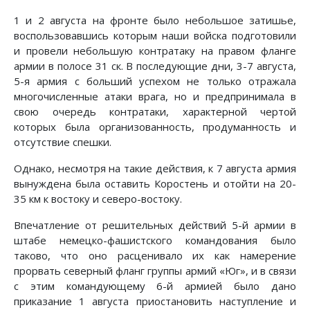
1 и 2 августа на фронте было небольшое затишье,
восполь­зовавшись которым наши войска подготовили
и провели не­большую контратаку на правом фланге
армии в полосе 31 ск. В последующие дни, 3-7 августа,
5-я армия с больший успехом не только отражала
многочисленные атаки врага, но и предпринимала в
свою очередь контратаки, характерной чертой
которых была организованность, продуманность и
отсутствие спешки.
Однако, несмотря на такие действия, к 7 августа армия
вынуждена была оставить Коростень и отойти на 20-
35 км к востоку и северо-востоку.
Впечатление от решительных действий 5-й армии в
штабе немецко-фашистского командования было
таково, что оно расценивало их как намерение
прорвать северный фланг группы армий «Юг», и в связи
с этим командующему 6-й ар­мией было дано
приказание 1 августа приостановить наступ­ление и