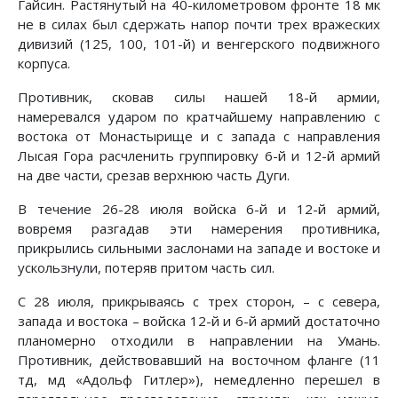
Гайсин. Растянутый на 40-ки­лометровом фронте 18 мк
не в силах был сдержать напор почти трех вражеских
дивизий (125, 100, 101-й) и венгерского подвижного
корпуса.
Противник, сковав силы нашей 18-й армии,
намеревался ударом по кратчайшему направлению с
востока от Монастырище и с запада с направления
Лысая Гора расчленить груп­пировку 6-й и 12-й армий
на две части, срезав верхнюю часть Дуги.
В течение 26-28 июля войска 6-й и 12-й армий,
вовремя разгадав эти намерения противника,
прикрылись сильными заслонами на западе и востоке и
ускользнули, потеряв притом часть сил.
С 28 июля, прикрываясь с трех сторон, – с севера,
запада и востока – войска 12-й и 6-й армий достаточно
планомерно отходили в направлении на Умань.
Противник, действовав­ший на восточном фланге (11
тд, мд «Адольф Гитлер»), немедленно перешел в