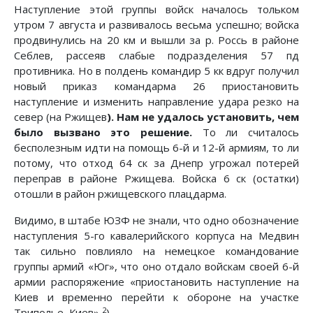
Наступление этой группы войск началось тольком
утром 7 августа и развивалось весьма успешно; войска
продвину­лись на 20 км и вышли за р. Россь в районе
Себлев, рассеяв слабые подразделения 57 пд
противника. Но в полдень ко­мандир 5 кк вдруг получил
новый приказ командарма 26 при­остановить
наступление и изменить направление удара резко на
север (на Ржищев
). Нам не удалось установить, чем
бы­ло вызвано это решение.
То ли считалось
бесполезным идти на помощь 6-й и 12-й армиям, то ли
потому, что отход 64 ск за Днепр угрожал потерей
переправ в районе Ржищева. Войска 6 ск (остатки)
отошли в район ржищевского плац­дарма.
Видимо, в штабе ЮЗФ не знали, что одно обозначение
наступления 5-го кавалерийского корпуса на Медвин
так сильно повлияло на немецкое командование
группы армий «Юг», что оно отдало войскам своей 6-й
армии распоряже­ние «приостановить наступление на
Киев и временно перейти к обороне на участке
2
Триполье, Киев»
).