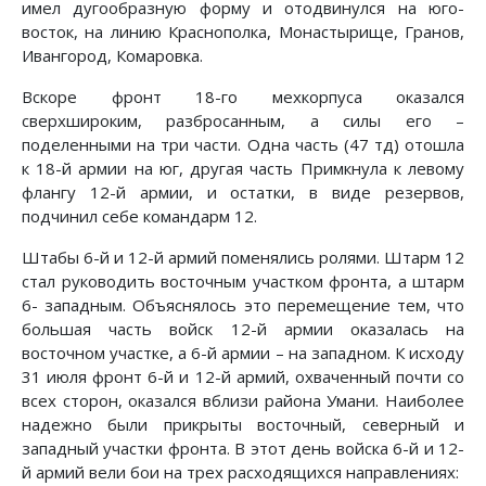
имел дугообраз­ную форму и отодвинулся на юго-
восток, на линию Краснополка, Монастырище, Гранов,
Ивангород, Комаровка.
Вскоре фронт 18-го мехкорпуса оказался
сверхшироким, разбросанным, а силы его –
поделенными на три части. Одна часть (47 тд) отошла
к 18-й армии на юг, другая часть Примкнула к левому
флангу 12-й армии, и остатки, в виде резервов,
подчинил себе командарм 12.
Штабы 6-й и 12-й армий поменялись ролями. Штарм 12
стал руководить восточным участком фронта, а штарм
6- западным. Объяснялось это перемещение тем, что
большая часть войск 12-й армии оказалась на
восточном участке, а 6-й армии – на западном. К исходу
31 июля фронт 6-й и 12-й армий, охваченный почти со
всех сторон, оказался вбли­зи района Умани. Наиболее
надежно были прикрыты восточ­ный, северный и
западный участки фронта. В этот день вой­ска 6-й и 12-
й армий вели бои на трех расходящихся направ­лениях: