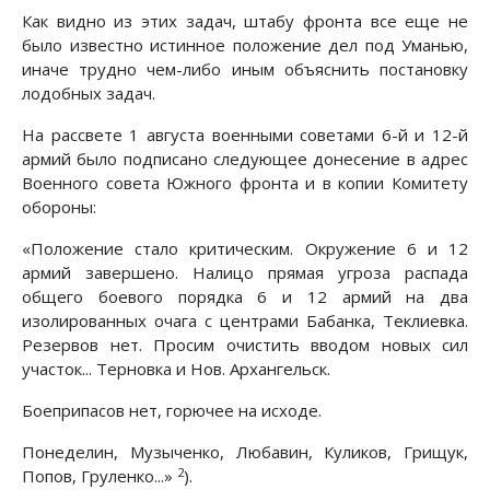
Как видно из этих задач, штабу фронта все еще не
было известно истинное положение дел под Уманью,
иначе трудно чем-либо иным объяснить постановку
лодобных задач.
На рассвете 1 августа военными советами 6-й и 12-й
ар­мий было подписано следующее донесение в адрес
Военного совета Южного фронта и в копии Комитету
обороны:
«Положение стало критическим. Окружение 6 и 12
армий завершено. Налицо прямая угроза распада
общего боевого порядка 6 и 12 армий на два
изолированных очага с цент­рами Бабанка, Теклиевка.
Резервов нет. Просим очистить вводом новых сил
участок... Терновка и Нов. Архангельск.
Боеприпасов нет, горючее на исходе.
Понеделин, Музыченко, Любавин, Куликов, Грищук,
2
По­пов, Груленко...»
).