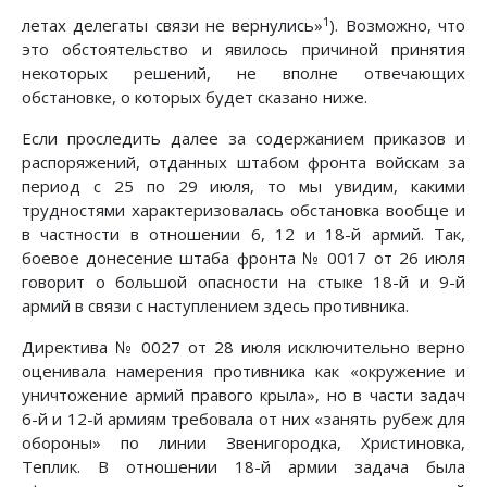
1
летах делегаты связи не вернулись»
). Возможно, что
это обстоятельство и явилось причиной принятия
некоторых ре­шений, не вполне отвечающих
обстановке, о которых будет сказано ниже.
Если проследить далее за содержанием приказов и
рас­поряжений, отданных штабом фронта войскам за
период с 25 по 29 июля, то мы увидим, какими
трудностями характе­ризовалась обстановка вообще и
в частности в отношении 6, 12 и 18-й армий. Так,
боевое донесение штаба фронта № 0017 от 26 июля
говорит о большой опасности на стыке 18-й и 9-й
армий в связи с наступлением здесь противника.
Директива № 0027 от 28 июля исключительно верно
оце­нивала намерения противника как «окружение и
уничтоже­ние армий правого крыла», но в части задач
6-й и 12-й ар­миям требовала от них «занять рубеж для
обороны» по ли­нии Звенигородка, Христиновка,
Теплик. В отношении 18-й армии задача была