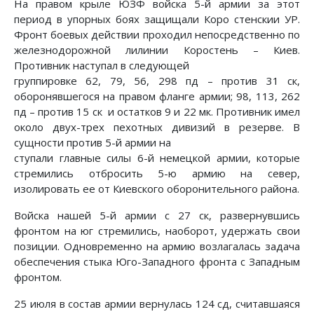
На правом крыле ЮЗФ войска 5-й армии за этот
период в упорных боях защищали Коро стенскии УР.
Фронт боевых действии прохо­дил непосредственно по
железнодорожной лилинии Коростень – Киев.
Противник наступал в следующей
группировке 62, 79, 56, 298 пд – против 31 ск,
оборонявше­гося на правом фланге армии; 98, 113, 262
пд – против 15 ск и остатков 9 и 22 мк. Противник имел
около двух-трех пе­хотных дивизий в резерве. В
сущности против 5-й армии на­
ступали главные силы 6-й немецкой армии, которые
стреми­лись отбросить 5-ю армию на север,
изолировать ее от Киевского оборонительного района.
Войска нашей 5-й армии с 27 ск, развернувшись
фронтом на юг стремились, наоборот, удержать свои
позиции. Одно­временно на армию возлагалась задача
обеспечения стыка Юго-Западного фронта с Западным
фронтом.
25 июля в состав армии вернулась 124 сд, считавшаяся