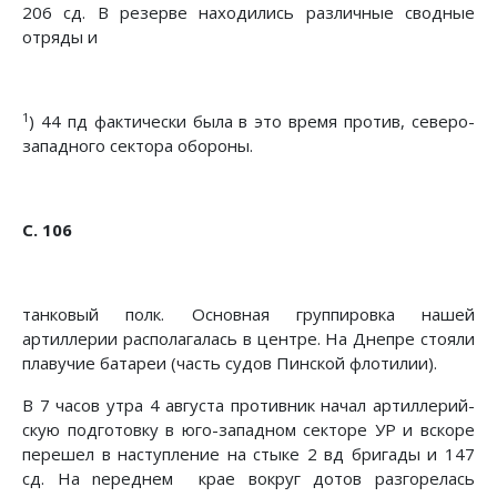
206 сд. В резерве находились различные сводные
отряды и
1
) 44 пд фактически была в это время против, северо-
западного сек­тора обороны.
С. 106
танковый полк. Основная группировка нашей
артиллерии располагалась в центре. На Днепре стояли
плавучие батареи (часть судов Пинской флотилии).
В 7 часов утра 4 августа противник начал артиллерий­
скую подготовку в юго-западном секторе УР и вскоре
пере­шел в наступление на стыке 2 вд бригады и 147
сд. На neреднем крае вокруг дотов разгорелась