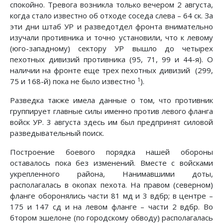
спокойно. Тревога возникла только вечером 2 августа,
когда стало известно об отходе соседа слева – 64 ск. За
эти дни штаб УР и разведотдел фронта внимательно
изучали против­ника и точно установили, что к левому
(юго-западному) сек­тору УР вышло до четырех
пехотных дивизий противника (95, 71, 99 и 44-я). О
наличии на фронте еще трех пехотных дивизий (299,
1
75 и 168-й) пока не было известно
).
Разведка также имела данные о том, что противник
груп­пирует главные силы именно против левого фланга
войск УР. 3 августа здесь им был предпринят силовой
разведыватель­ный поиск.
Построение боевого порядка нашей обороны
оставалось пока без изменений. Вместе с войсками
укрепленного района, Нанимавшими доты,
располагалась в окопах пехота. На правом (северном)
фланге оборонялись части 81 мд и 3 вдбр; в центре –
175 и 147 сд и на левом фланге – части 2 вдбр. Во
бтором эшелоне (по городскому обводу) располагалась