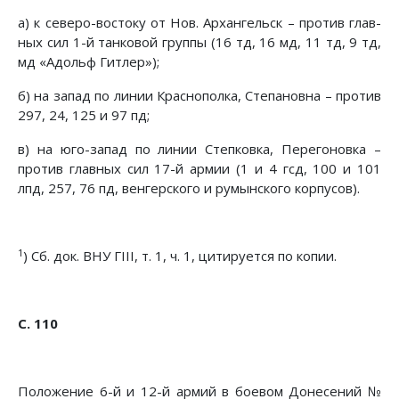
а) к северо-востоку от Нов. Архангельск – против глав­
ных сил 1-й танковой группы (16 тд, 16 мд, 11 тд, 9 тд,
мд «Адольф Гитлер»);
б) на запад по линии Краснополка, Степановна – против
297, 24, 125 и 97 пд;
в) на юго-запад по линии Степковка, Перегоновка –
про­тив главных сил 17-й армии (1 и 4 гсд, 100 и 101
лпд, 257, 76 пд, венгерского и румынского корпусов).
1
) Сб. док. ВНУ ГIII, т. 1, ч. 1, цитируется по копии.
С. 110
Положение 6-й и 12-й армий в боевом Донесений №