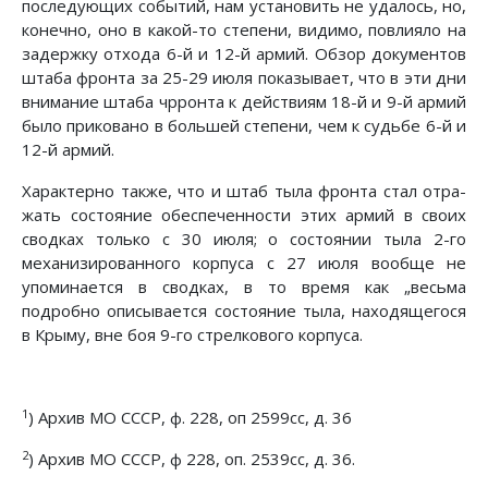
последующих событий, нам установить не удалось, но,
ко­нечно, оно в какой-то степени, видимо, повлияло на
задержку отхода 6-й и 12-й армий. Обзор документов
штаба фронта за 25-29 июля показывает, что в эти дни
внимание штаба чрронта к действиям 18-й и 9-й армий
было приковано в боль­шей степени, чем к судьбе 6-й и
12-й армий.
Характерно также, что и штаб тыла фронта стал отра­
жать состояние обеспеченности этих армий в своих
сводках только с 30 июля; о состоянии тыла 2-го
механизированного корпуса с 27 июля вообще не
упоминается в сводках, в то время как „весьма
подробно описывается состояние тыла, находящегося
в Крыму, вне боя 9-го стрелкового корпуса.
1
) Архив МО СССР, ф. 228, оп 2599сс, д. 36
2
) Архив МО СССР, ф 228, оп. 2539сс, д. 36.