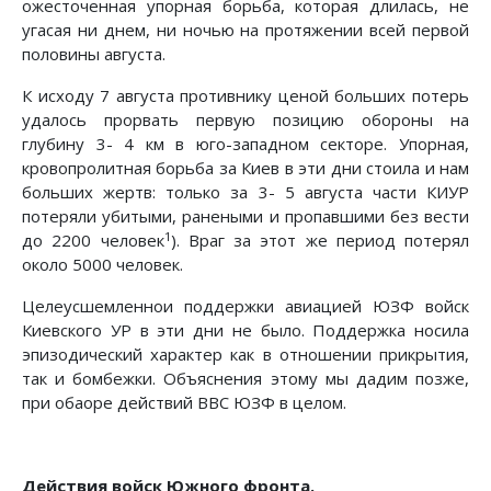
ожесточенная упорная борьба, которая длилась, не
угасая ни днем, ни ночью на протяжении всей первой
половины августа.
К исходу 7 августа противнику ценой больших потерь
удалось прорвать первую позицию обороны на
глубину 3- 4 км в юго-западном секторе. Упорная,
кровопролитная борьба за Киев в эти дни стоила и нам
больших жертв: толь­ко за 3- 5 августа части КИУР
потеряли убитыми, ранеными и пропавшими без вести
1
до 2200 человек
). Враг за этот же период потерял
около 5000 человек.
Целеусшемленнои поддержки авиацией ЮЗФ войск
Киев­ского УР в эти дни не было. Поддержка носила
эпизодиче­ский характер как в отношении прикрытия,
так и бомбежки. Объяснения этому мы дадим позже,
при обаоре действий ВВС ЮЗФ в целом.
Действия войск Южного фронта.