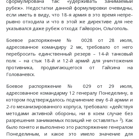
сформулирована так: «удерживать зани­маемый
рубеж». Недостатки данной формулировки очевид­ны,
если иметь в виду, что 18-я армия в это время непре­
рывно отходила и что в этой же директиве для нее
указы­вался даже рубеж отхода: Гайворон, Ольгополь.
Боевое распоряжение № 0028 от 28 июля,
адресованное командиру 2 мк, требовало от него
перебросить единственный резерв – 14-й танковый
полк – на стык 18-й и 12-й армий для уничтожения
противника, продвигающегося от Гайсина на
Голованевск.
Боевое распоряжение № 029 от 29 июля,
адресованное командарму 12 генералу Понеделину, в
котором подтвержда­лось подчинение ему 6-й армии и
2-го механизированного кор­пуса, требовало: «действуя
методами активной обороны, ни в коем случае без
2
разрешения занимаемых позиций не оставлять»
). Как
было понято и выполнено это распоряжение генералом
Понеделиным, и какое это имело значение для