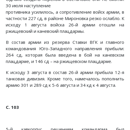
30 июля наступление
противника усилилось, а сопротивление войск армии, в
ча­стности 227 сд, в районе Мироновка резко ослабло. К
исхо­ду 1 августа войска 26-й армии отошли на
ржищевский и каневский плацдармы.
В состав армии из резерва Ставки ВГК и главного
коман­дования Юго-Западного направления прибыли:
264 сд, ко­торая была введена в бой на каневском
плацдарме, и 146 сд – на ржищевском плацдарме.
К исходу 3 августа в состав 26-й армии прибыла 12-я
танковая дивизия. Кроме того, намечалось пополнить
армию 301 и 289 сд к 5-6 августа и 34 кд к 4 августа.
С. 103
5-й кавкорпус решением командарма был