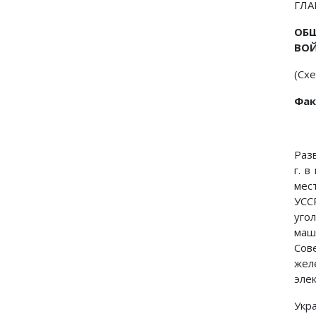
ГЛА
ОБ
ВО
(Схе
Фак
Раз
г. 
мес
УСС
уго
маш
Сов
жел
эле
Укр