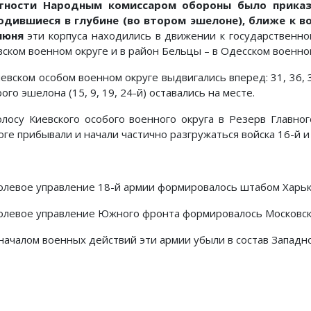
тности Народным комис­саром обороны было приказа
одившиеся в глубине (во втором эшелоне), ближе к в
июня
эти корпуса находились в движении к государственной
ском военном округе и в район Бельцы – в Одесском военном 
иевском особом военном округе выдвигались вперед: 31, 36, 
ого эше­лона (15, 9, 19, 24-й) оставались на месте.
олосу Киевского особого военного округа в Резерв Главн
ге при­бывали и начали частично разгружаться войска 16-й и
олевое управление 18-й армии формировалось штабом Харько
олевое управление Южного фронта формировалось Московск
 началом военных действий эти армии убыли в состав Западн