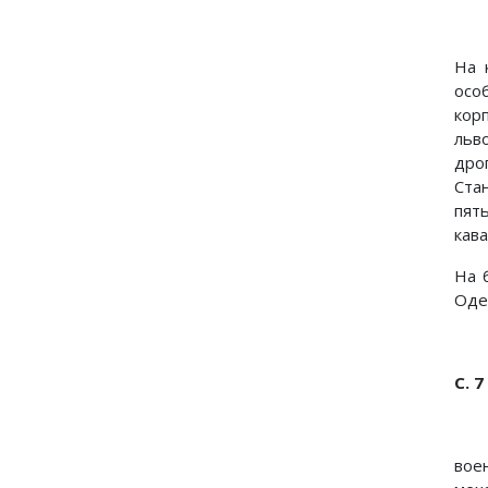
На 
осо
кор
льв
дро
Ста
пят
кав
На 
Оде
С. 7
вое