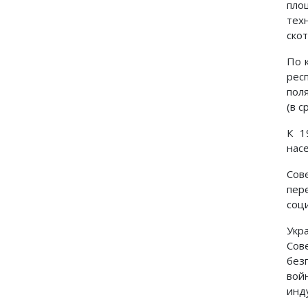
пло
тех
скот
По 
рес
пол
(в с
К 1
нас
Сов
пер
соци
Укр
Сов
без
вой
инд