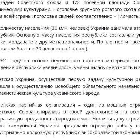
щадей Совет­ского Союза и 1/2 посевной площади Сов
ническими культурами. Поголовье круп­ного рогатого скота 
а всей страны, поголовье свиней соответственно – 1/2 часть.
количеству населения (30 млн. человек) Украина зани­мала в
публик. Основную массу населения республики составляли у
яки, молдаване и другие национальности. По плотности насе
реднем больше 70 человек на 1 кв. км.).
941 году на основе неуклонного подъема материального
еление республики увеличилось, уменьшилась смертность и 
етская Украина, осуществив первую задачу культурной р
ешла к осуще­ствлению Всеобщего обязательного начально
алистическая культура украин­ского народа.
аинская партийная организация – один из мощных от­р
етского Сою­за опиралась в своей деятельности на вс
граничную преданность народных масс Украины делу строи
ны коммунисты Украины проделали огромную работу 
устриально-колхозную республик; с высокоразвитой экономик