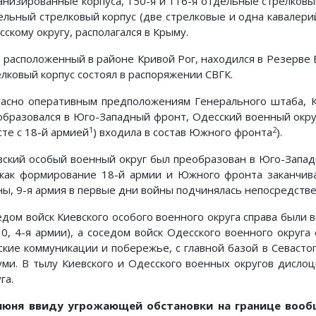
анизированные кор­пуса, 150-я и 116-я отдельные стрелковые
ельный стрелковый корпус (две стрелковые и одна кавалери
скому округу, располагался в Крыму.
к, расположенный в районе Кривой Рог, находился в Ре­зерве
елковый корпус состоял в распоряжении СВГК.
ласно оперативным предположениям Генерального штаба, К
образо­вался в Юго-Западный фронт, Одесский военный окру
1
2
сте с 18-й армией
) входила в состав Южного фронта
).
вский особый военный округ был преобразован в Юго-Запад
 как фор­мирование 18-й армии и Южного фронта заканчив
ны, 9-я армия в первые дни войны подчинялась непосредстве
едом войск Киевского особого военного округа справа были в
 10, 4-я армии), а соседом войск Одесского военного округ
ские коммуникации и побережье, с главной базой в Севасто
уми. В тылу Киевского и Одесского во­енных округов дислоц
га.
июня ввиду угрожающей обстановки на границе вооб