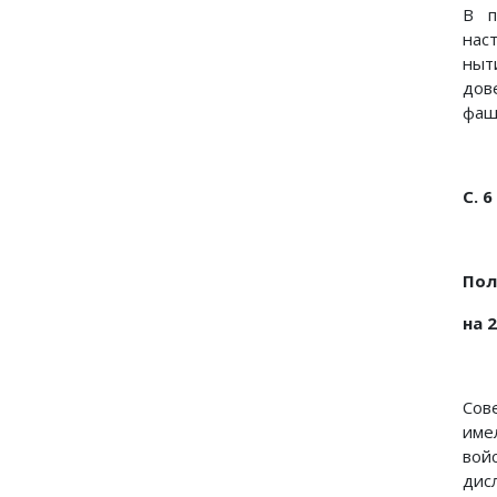
В п
нас
ныт
дов
фаш
С. 6
Пол
на 
Сов
име
вой
дис