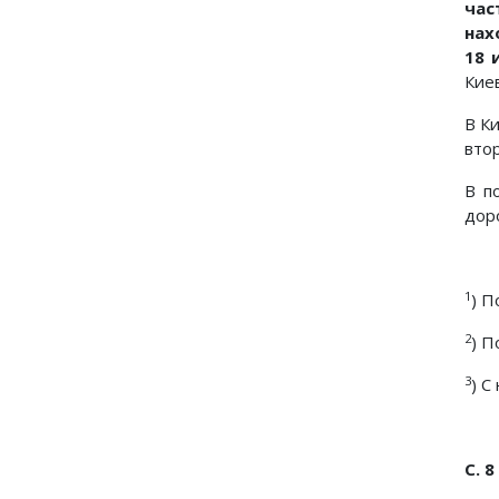
час
нах
18 
Киев
В К
втор
В п
доро
1
) П
2
) П
3
) С
С. 8