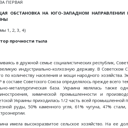
ВА ПЕРВАЯ
ЩАЯ ОБСТАНОВКА НА ЮГО-ЗАПАДНОМ НАПРАВЛЕНИИ 
ЙНЫ
мы 1, 2, 3, 4)
тор прочности тыла
виваясь в дружной семье социалистических республик, Совет
в великую индустриально-колхозную державу. В Советском 
то по количеству населения и мощи на­родного хозяйства. 
Р в составе Советского Союза определялось прежде все­го те
льно-металлургическая база. Украина являлась также од
иностроения, химической про­мышленности и производс
етской Украины приходилась 1/2 часть всей промыш­ленной 
езной руды, 50% каменного угля, 61% чугуна, 47% стали,
ктроэнергии.
аина имела высокоразвитое сельское хозяйство. На ее до