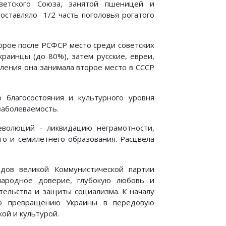
етского Союза, заня­той пшеницей и
составляло 1/2 часть поголовья рогатого
торое после РСФСР место среди советских
краинцы (до 80%), затем русские, евреи,
ления она занимала вто­рое место в СССР
 благосостояния и культурного уровня
заболеваемость.
еволюций - ликвидацию неграмотности,
го и семилетнего образования. Расцвела
ядов великой Коммунистической партии
енародное доверие, глубокую любовь и
тельства и защиты социализма. К началу
по превращению Украины в передовую
ой и культурой.