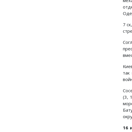
мех
отд
Одес
7 с
стр
Сог
пре
вме
Кие
так
вой
Сос
(3,
мор
Бат
окру
16 