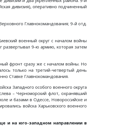
 дивизии и два укре­пленных района. 9-й
йская дивизия), оперативно под­чиненный
 Верховного Главнокомандования; 9-й отд.
иевский военный округ с началом войны
г развертывал 9-ю армию, которая затем
ный фронт сразу же с началом войны. Но
алось толь­ко на третий-четвертый день
нно Ставке Главнокомандо­вания.
ойска Западного особого военного округа
а слева – Черноморский флот, охранявший
поле и базами в Одессе, Новороссийске и
ировались войска Харьковского военно­го
ще и на юго-западном направлении в