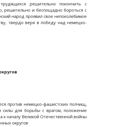
 трудящихся решительно покончить с
ю, решительно и беспо­щадно бороться с
нский народ проявил свое непоколеби­мое
тву, твердо веря в победу над немецко-
округов
еся против немецко-фашистских полчищ,
м силы для борьбы с врагом, положение
та к началу Великой Отечественной войны
енных округов