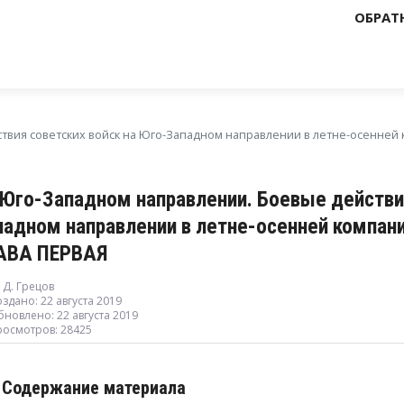
ОБРАТ
вия советских войск на Юго-Западном направлении в летне-осенней 
 Юго-Западном направлении. Боевые действия
падном направлении в летне-осенней компани
АВА ПЕРВАЯ
 Д. Грецов
здано: 22 августа 2019
новлено: 22 августа 2019
росмотров: 28425
Содержание материала