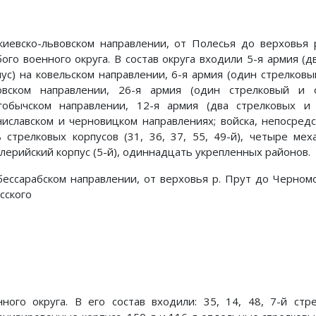
киевско-львовском направлении, от Полесья до верховья р.
бого военного округа. В состав округа вхо­дили 5-я армия 
пус) на ковельском направлении, 6-я армия (один стрел­ков
овском на­правлении, 26-я армия (один стрелковый и 
гобычском направлении, 12-я армия (два стрелковых и
ниславском и черновицком направлениях; войска, непо­сред
ь стрелко­вых корпусов (31, 36, 37, 55, 49-й), четыре ме
алерийский корпус (5-й), одиннадцать укрепленных районов.
бессарабском направлении, от верховья р. Прут до Черномо
сского
нного округа. В его состав входили: 35, 14, 48, 7-й стр