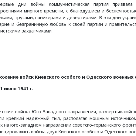
ервые дни войны Коммунистическая партия призвала
троениями мирного времени, с благодушием и беспечность
иками, трусами, паникерами и дезерти­рами. В эти дни украи
ерие и безграничную любовь к своей партии и прави­тельс
истскими за­хватчиками.
ожение войск Киевского особого и Одесского военных 
21 июня 1941 г.
етские войска Юго-Западного направления, развертываюйш
ли креп­кий надежный тыл, располагая мощным источнико
ск на юго-западном направлении советско-германского фрон
лоцировались войска двух Киевского особого и Одесского во