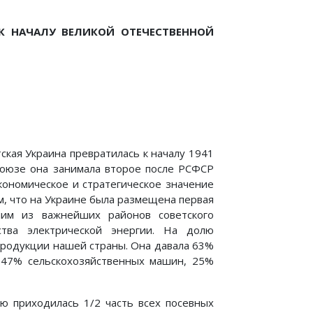
К НАЧАЛУ ВЕЛИКОЙ ОТЕЧЕСТВЕННОЙ
ская Украина превратилась к началу 1941
Союзе она занимала вто­рое после РСФСР
Экономическое и стратегическое значение
м, что на Украине была размещена первая
ним из важ­нейших районов советского
тва электрической энергии. На до­лю
продукции нашей страны. Она давала 63%
 47% сель­скохозяйственных машин, 25%
лю приходилась 1/2 часть всех посевных