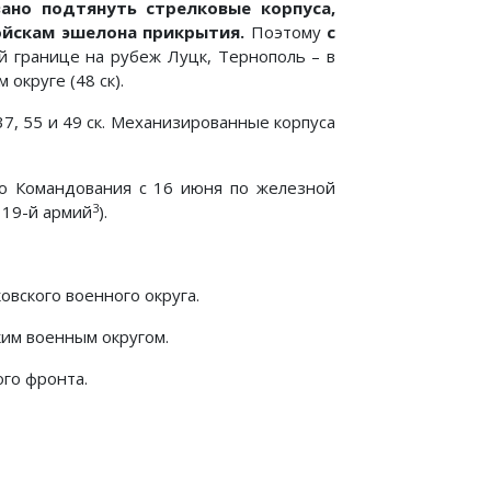
но подтянуть стрелковые корпу­са,
ойскам эшелона прикрытия.
Поэтому
с
 границе на ру­беж Луцк, Тернополь – в
округе (48 ск).
37, 55 и 49 ск. Механизированные корпуса
ого Командования с 16 июня по железной
3
 19-й армий
).
вского военного округа.
им военным округом.
ого фронта.