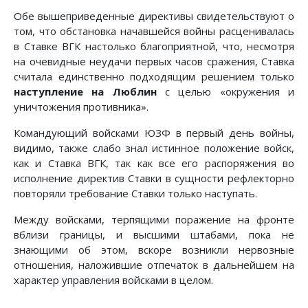
Обе вышеприведенные директивы свидетельствуют о
том, что обстановка начавшейся войны расценивалась
в Ставке ВГК настолько благоприятной, что, несмотря
на очевидные неудачи первых часов сражения, Ставка
считала единственно подходящим решением только
наступление на Люблин
с целью «окружения и
уничтожения противника».
Командующий войсками ЮЗФ в первый день войны,
види­мо, также слабо знал истинное положение войск,
как и Став­ка ВГК, так как все его распоряжения во
исполнение дирек­тив Ставки в сущности рефлекторно
повторяли требование Ставки только наступать.
Между войсками, терпящими поражение на фронте
вбли­зи границы, и высшими штабами, пока не
знающими об этом, вскоре возникли нервозные
отношения, наложившие отпеча­ток в дальнейшем на
характер управления войсками в целом.