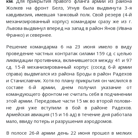
км
. Для прикрытия правого фланга армии из района
Жолкев на фронт Белз, Угнув была выдвинута 3-я
кавдивизия, имевшая тан­ковый полк. Свой резерв (4-й
механизированный корпус) командарм сразу же из г.
Львова выдвинул вперед на запад в район Янов (Ивана
Франко) и севернее.
Решение командарма 6 на 23 июня имело в виду
проведе­ние частных контратак силами 159 сд с целью
ликвидации противника, вклинившегося между 41 и 97
сд. 15-й механизи­рованный корпус (сосед 6-й армии
справа) выдвигался из района Броды в район Радехов
и Станиславчик. Хотя по пла­ну прикрытия он числился в
составе 6-й армии, днем получил указание от
командующего фронтом не считать себя в подчи­нении
этой армии. Передовые части 15 мк во второй полови­
не дня уже вступили в бой в районе Радехов.
Армейская авиация (15 и 16 ад) в течение дня работала
мало, ввиду по­терь и разрушения аэродромов.
В полосе 26-й армии день 22 июня прошел в мелких