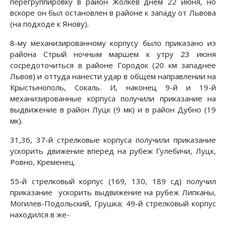
перегруппировку в район Жолкев днем 22 июня, но
вскоре он был остановлен в районе к западу от Львова
(на подходе к Янову).
8-му механизированному корпусу было приказано из
района Стрый ночным маршем к утру 23 июня
сосредоточиться в районе Городок (20 км западнее
Львов) и оттуда нанести удар в общем направлении на
Крыстынополь, Сокаль. И, на­конец 9-й и 19-й
механизированные корпуса получили приказание на
выдвижение в район Луцк (9 мк) и в район Дубно (19
мк).
31,36, 37-й стрелковые корпуса получили приказание
уско­рить движение вперед на рубеж Гулебичи, Луцк,
Ровно, Кременец.
55-й стрелковый корпус (169, 130, 189 сд) получил
приказание ускорить выдвижение на рубеж Липканы,
Могилев-Подольский, Грушка; 49-й стрелковый корпус
находился в же-