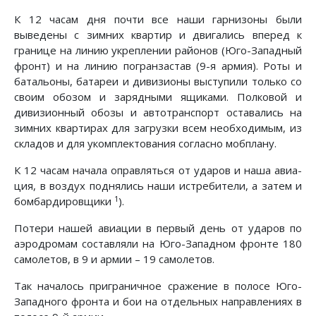
К 12 часам дня почти все наши гарнизоны были
выведены с зимних квартир и двигались вперед к
границе на линию укреплении районов (Юго-Западный
фронт) и на линию по­гранзастав (9-я армия). Роты и
батальоны, батареи и диви­зионы выступили только со
своим обозом и зарядными ящи­ками. Полковой и
дивизионный обозы и автотранспорт оста­вались на
зимних квартирах для загрузки всем необходимым, из
складов и для укомплектования согласно мобплану.
К 12 часам начала оправляться от ударов и наша авиа­
ция, в воздух поднялись наши истребители, а затем и
1
бомбар­дировщики
).
Потери нашей авиации в первый день от ударов по
аэро­дромам составляли на Юго-Западном фронте 180
самолетов, в 9 и армии – 19 самолетов.
Так началось приграничное сражение в полосе Юго-
Запад­ного фронта и бои на отдельных направлениях в