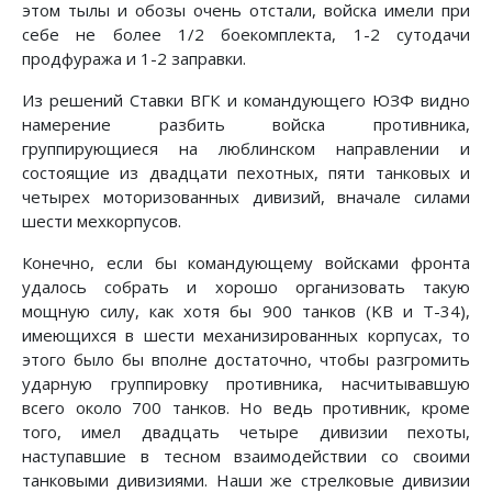
этом тылы и обозы очень отстали, войска имели при
себе не более 1/2 бое­комплекта, 1-2 сутодачи
продфуража и 1-2 заправки.
Из решений Ставки ВГК и командующего ЮЗФ видно
на­мерение разбить войска противника,
группирующиеся на люб­линском направлении и
состоящие из двадцати пехотных, пя­ти танковых и
четырех моторизованных дивизий, вначале си­лами
шести мехкорпусов.
Конечно, если бы командующему войсками фронта
уда­лось собрать и хорошо организовать такую
мощную силу, как хотя бы 900 танков (KB и Т-34),
имеющихся в шести механизированных корпусах, то
этого было бы вполне достаточно, чтобы разгромить
ударную группировку противника, насчи­тывавшую
всего около 700 танков. Но ведь противник, кроме
того, имел двадцать четыре дивизии пехоты,
наступавшие в тесном взаимодействии со своими
танковыми дивизиями. Наши же стрелковые дивизии