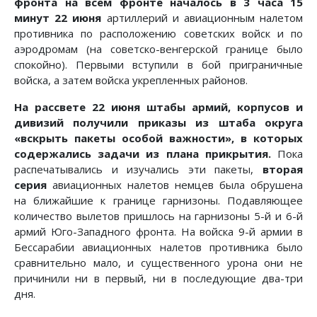
фронта на всем фронте началось в 3 часа 15
минут 22 июня
артиллерий и авиационным налетом
противника по расположению советских войск и по
аэродро­мам (на советско-венгерской границе было
спокойно). Первыми вступили в бой приграничные
войска, а затем войска укрепленных районов.
На рассвете 22 июня штабы армий, корпусов и
дивизий получили приказы из штаба округа
«вскрыть пакеты особой важности», в которых
содержались задачи из плана прикрытия.
Пока
распечатывались и изучались эти пакеты,
вторая
серия
авиационных налетов немцев была обрушена
на бли­жайшие к границе гарнизоны. Подавляющее
количество вы­летов пришлось на гарнизоны 5-й и 6-й
армий Юго-Западного фронта. На войска 9-й армии в
Бессарабии авиационных налетов противника было
сравнительно мало, и существенного урона они не
причинили ни в первый, ни в последующие два-три
дня.