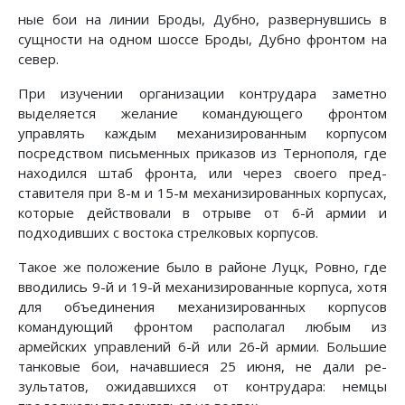
ные бои на линии Броды, Дубно, развернувшись в
сущности на одном шоссе Броды, Дубно фронтом на
север.
При изучении организации контрудара заметно
выделяется желание командующего фронтом
управлять каждым механи­зированным корпусом
посредством письменных приказов из Тернополя, где
находился штаб фронта, или через своего пред­
ставителя при 8-м и 15-м механизированных корпусах,
кото­рые действовали в отрыве от 6-й армии и
подходивших с во­стока стрелковых корпусов.
Такое же положение было в районе Луцк, Ровно, где
вво­дились 9-й и 19-й механизированные корпуса, хотя
для объ­единения механизированных корпусов
командующий фронтом располагал любым из
армейских управлений 6-й или 26-й ар­мии. Большие
танковые бои, начавшиеся 25 июня, не дали ре­
зультатов, ожидавшихся от контрудара: немцы