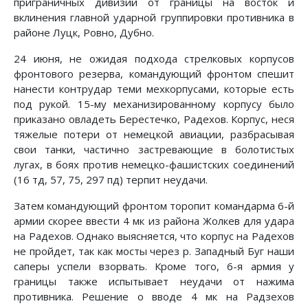
приграничных дивизий от границы на восток и
вклинения главной ударной группировки противни­ка в
районе Луцк, Ровно, Дубно.
24 июня, не ожидая подхода стрелковых корпусов
фрон­тового резерва, командующий фронтом спешит
нанести контр­удар теми мехкорпусами, которые есть
под рукой. 15-му ме­ханизированному корпусу было
приказано овладеть Берестечко, Радехов. Корпус, неся
тяжелые потери от немецкой авиа­ции, разбрасывая
свои танки, частично застревающие в боло­тистых
лугах, в боях против немецко-фашистских соединений
(16 тд, 57, 75, 297 пд) терпит неудачи.
Затем командующий фронтом торопит командарма 6-й
ар­мии скорее ввести 4 мк из района Жолкев для удара
на Ра­дехов. Однако выясняется, что корпус на Радехов
не пройдет, так как мосты через р. Западный Буг наши
саперы успели взорвать. Кроме того, 6-я армия у
границы также испытывает неудачи от нажима
противника. Решение о вводе 4 мк на Ра­дзехов