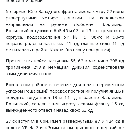
полосе 9-й армии
5-я армия Юго-Западного фронта имела к утру 22 июня
развернутыми четыре дивизии. На ковельском
направлении на рубеже Любомль, Владимир-
Волынский вступили в бой 45 и 62 сд 15-го стрелкового
корпуса, подразделения УР № 9, 98-го и 90-го
погранотрядов и часть сил 41 тд; главные си­лы 41 тд
стягивались в район Ковеля (по плану прикрытия).
Против этих войск наступали 56, 62 и частично 298 пд
про­тивника 213-я немецкая дивизия содействовала
этим дивизи­ям огнем.
Бои в этом районе в течение дня шли с переменным
успехом Решающий перевес противник получил лишь к
полудню когда ввел 13 и 14 тд в районе Владимир-
Волынский, создав этим, угрозу левому флангу 15 ск,
вынужденного отвести на­зад свою 62 сд.
27 ск вступил в бой, имея развернутыми 87 и 124 сд в
по­лосе УР № 2 и 4 Этим силам пришлось в первый же