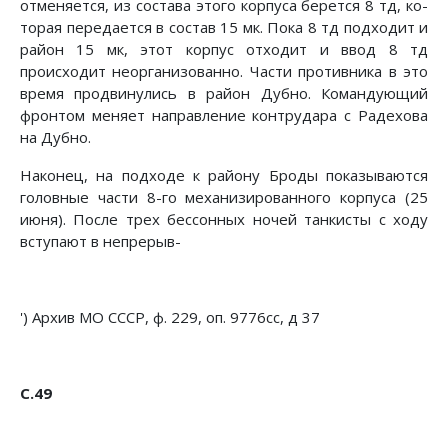
отменяется, из состава этого корпуса берется 8 тд, ко­
торая передается в состав 15 мк. Пока 8 тд подходит и
район 15 мк, этот корпус отходит и ввод 8 тд
происходит неорганизо­ванно. Части противника в это
время продвинулись в район Дубно. Командующий
фронтом меняет направление контр­удара с Радехова
на Дубно.
Наконец, на подходе к району Броды показываются
голов­ные части 8-го механизированного корпуса (25
июня). После трех бессонных ночей танкисты с ходу
вступают в непрерыв-
') Архив МО СССР, ф. 229, оп. 9776сс, д 37
С.49