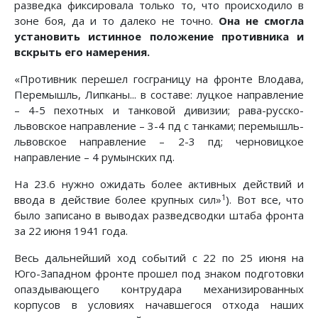
раз­ведка фиксировала только то, что происходило в
зоне боя, да и то далеко не точно.
Она не смогла
установить истинное по­ложение противника и
вскрыть его намерения.
«Противник перешел госграницу на фронте Влодава,
Перемышль, Липканы... в составе: луцкое направление
– 4-5 пехотных и танковой дивизии; рава-русско-
львовское на­правление – 3-4 пд с танками; перемышль-
львовское направ­ление – 2-3 пд; черновицкое
направление – 4 румынских пд.
На 23.6 нужно ожидать более активных действий и
1
ввода в действие более крупных сил»
). Вот все, что
было записано в выводах разведсводки штаба фронта
за 22 июня 1941 года.
Весь дальнейший ход событий с 22 по 25 июня на
Юго-За­падном фронте прошел под знаком подготовки
опаздывающе­го контрудара механизированных
корпусов в условиях начав­шегося отхода наших