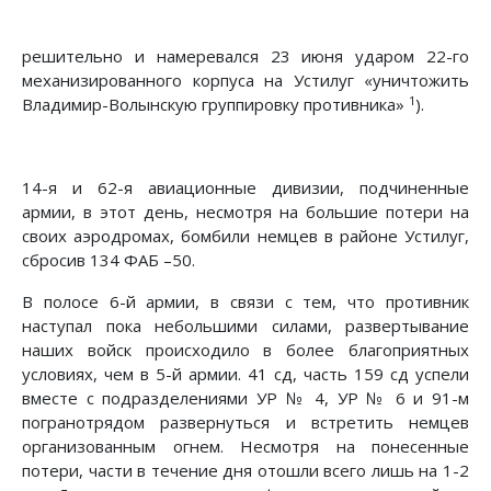
решительно и намеревался 23 июня ударом 22-го
механизиро­ванного корпуса на Устилуг «уничтожить
1
Владимир-Волын­скую группировку противника»
).
14-я и 62-я авиационные дивизии, подчиненные
армии, в этот день, несмотря на большие потери на
своих аэродромах, бомбили немцев в районе Устилуг,
сбросив 134 ФАБ –50.
В полосе 6-й армии, в связи с тем, что противник
наступал пока небольшими силами, развертывание
наших войск про­исходило в более благоприятных
условиях, чем в 5-й армии. 41 сд, часть 159 сд успели
вместе с подразделениями УР № 4, УР № 6 и 91-м
погранотрядом развернуться и встретить нем­цев
организованным огнем. Несмотря на понесенные
потери, части в течение дня отошли всего лишь на 1-2