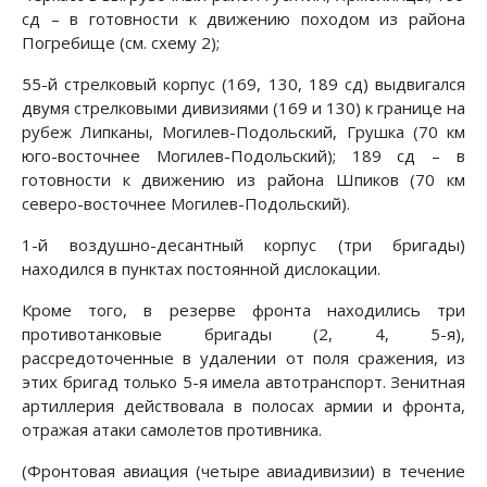
сд – в готовности к движе­нию походом из района
Погребище (см. схему 2);
55-й стрелковый корпус (169, 130, 189 сд) выдвигался
двумя стрелковыми дивизиями (169 и 130) к границе на
ру­беж Липканы, Могилев-Подольский, Грушка (70 км
юго-восточнее Могилев-Подольский); 189 сд – в
готовности к движе­нию из района Шпиков (70 км
северо-восточнее Могилев-По­дольский).
1-й воздушно-десантный корпус (три бригады)
находился в пунктах постоянной дислокации.
Кроме того, в резерве фронта находились три
противотанковые бригады (2, 4, 5-я),
рассредоточенные в удалении от по­ля сражения, из
этих бригад только 5-я имела автотранспорт. Зенитная
артиллерия действовала в полосах армии и фронта,
отражая атаки самолетов противника.
(Фронтовая авиация (четыре авиадивизии) в течение