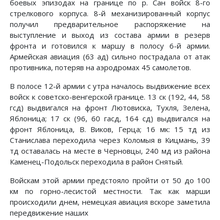
бое­вых эпизодах на границе по р. Сан войск 8-го
стрелкового корпуса. 8-й механизированный корпус
получил предвари­тельное распоряжение на
выступление и выход из состава армии в резерв
фронта и готовился к маршу в полосу 6-й ар­мии.
Армейская авиация (63 ад) сильно пострадала от атак
противника, потеряв на аэродромах 45 самолетов.
В полосе 12-й армии с утра началось выдвижение всех
войск к советско-венгерской границе. 13 ск (192, 44, 58
гсд) выдвигался на фронт Лютовиска, Тухля, Зелена,
Яблоница; 17 ск (96, 60 гасд, 164 сд) выдвигался на
фронт Яблоница, В. Виков, Герца; 16 мк: 15 тд из
Станислава переходила че­рез Коломыя в Кицмань, 39
тд оставалась на месте в Чер­новцы, 240 мд из района
Каменец-Подольск переходила в рай­он Снятый.
Войскам этой армии предстояло пройти от 50 до 100
км по горно-лесистой местности. Так как марши
происходили днем, немецкая авиация вскоре заметила
передвижение наших