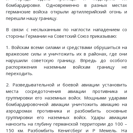
бомбардировке. Одновременно в разных местах
германские войска открыли артиллерийский огонь и
пере­шли нашу границу.
В связи с неслыханным по наглости нападением со
стороны Германии на Советский Союз приказываю:
1. Войскам всеми силами и средствами обрушиться на
вражеские силы и уничтожить их в районах, где они
нарушили советскую границу. Впредь до особого
распо­ряжения наземным войскам границу не
переходить.
2. Разведывательной и боевой авиации установить
места сосредоточения авиации противника и
группировки его наземных войск. Мощными ударами
бомбардировоч­ной авиации уничтожить авиацию на
аэродромах против­ника и разбомбить основные
группировки его наземных войск. Удары авиации
наносить на глубину германской территории до 100 –
150 км. Разбомбить Кенигсберг и Р Мемель. На