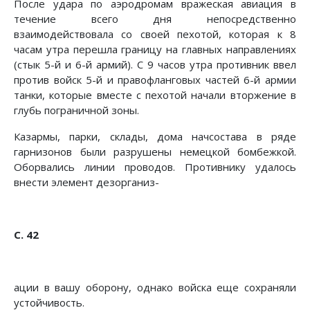
После удара по аэродромам вражеская авиация в
течение всего дня непосредственно
взаимодействовала со своей пехо­той, которая к 8
часам утра перешла границу на главных направлениях
(стык 5-й и 6-й армий). С 9 часов утра против­ник ввел
против войск 5-й и правофланговых частей 6-й ар­мии
танки, которые вместе с пехотой начали вторжение в
глубь пограничной зоны.
Казармы, парки, склады, дома начсостава в ряде
гарнизо­нов были разрушены немецкой бомбежкой.
Оборвались линии проводов. Противнику удалось
внести элемент дезорганиз-
С. 42
ации в вашу оборону, однако войска еще сохраняли
устойчи­вость.