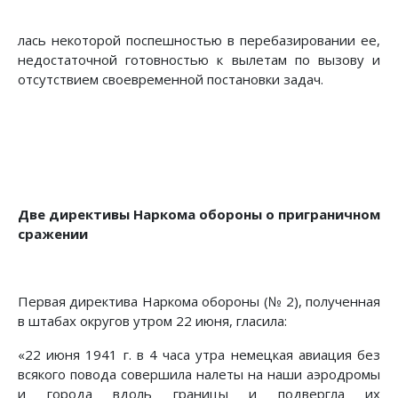
лась некоторой поспешностью в перебазировании ее,
недо­статочной готовностью к вылетам по вызову и
отсутствием своевременной постановки задач.
Две директивы Наркома обо­роны о пригра­ничном
сражении
Первая директива Наркома обороны (№ 2), полученная
в штабах округов утром 22 июня, гласила:
«22 июня 1941 г. в 4 часа утра немецкая авиация без
всякого повода совершила налеты на наши аэродромы
и города вдоль границы и подвергла их