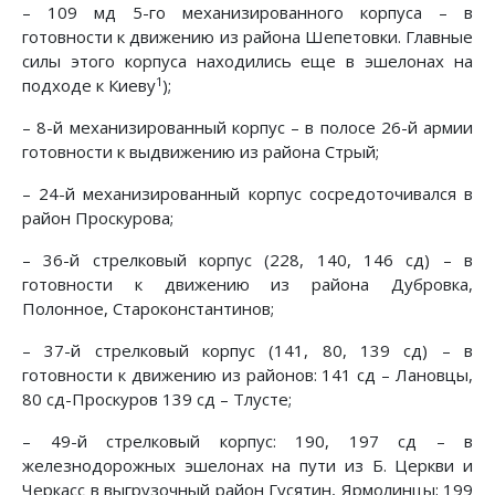
– 109 мд 5-го механизированного корпуса – в
готовности к движению из района Шепетовки. Главные
силы этого корпуса находились еще в эшелонах на
1
подходе к Киеву
);
– 8-й механизированный корпус – в полосе 26-й армии
готовности к выдвижению из района Стрый;
– 24-й механизированный корпус сосредоточивался в
район Проскурова;
– 36-й стрелковый корпус (228, 140, 146 сд) – в
готовно­сти к движению из района Дубровка,
Полонное, Староконстантинов;
– 37-й стрелковый корпус (141, 80, 139 сд) – в
готовности к движению из районов: 141 сд – Лановцы,
80 сд-Проскуров 139 сд – Тлусте;
– 49-й стрелковый корпус: 190, 197 сд – в
железнодорож­ных эшелонах на пути из Б. Церкви и
Черкасс в выгрузочный район Гусятин, Ярмолинцы; 199