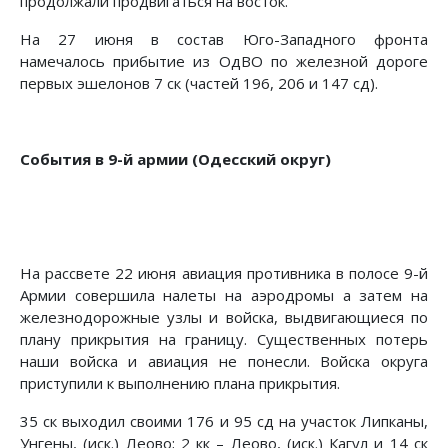
продолжали продвигаться на восток.
На 27 июня в состав Юго-Западного фронта
намечалось прибытие из ОдВО по железной дороге
первых эшелонов 7 ск (частей 196, 206 и 147 сд).
События в 9-й армии (Одесский округ)
На рассвете 22 июня авиация противника в полосе 9-й
Армии совершила налеты на аэродромы а затем на
железнодорожные узлы и вой­ска, выдвигающиеся по
плану прикрытия на границу. Существенных потерь
наши войска и авиация не по­несли. Войска округа
приступили к выполнению плана при­крытия.
35 ск выходил своими 176 и 95 сд на участок Липканы,
Унгены, (иск.) Леово; 2 кк – Леово, (иск.) Кагул и 14 ск