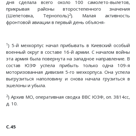
дня сделала всего около 100 самолето-вылетов,
прикрывая районы второстепенного значения
2
(Шепетовка, Тернополь)
). Малая активность
фронтовой авиации в первый день объясня-
1
) 5-й мехкорпус начал прибывать в Киевский особый
военный округ в составе 16-й армии. С началом войны
эта армия была повернута на западное направление. В
состав ЮЗФ успела прибыть только одна 109-я
моторизованная дивизия 5-го мехкорпуса. Она успела
выгрузиться наполовину и снова начала грузиться в
эшелоны и убыла.
2
) Архив МО, оперативная сводка ВВС ЮЗФ, оп. 3814сс,
д. 10.
С.45