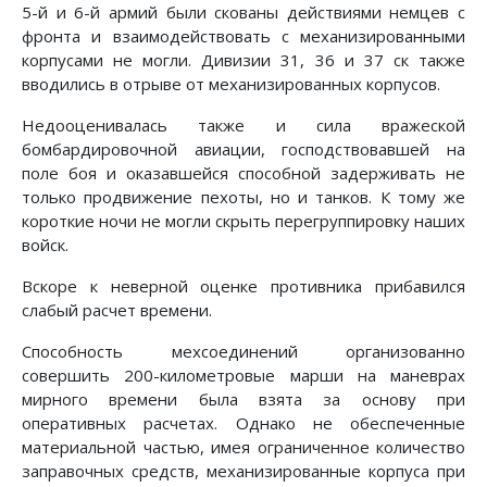
5-й и 6-й армий были скованы действиями немцев с
фронта и взаимодействовать с механи­зированными
корпусами не могли. Дивизии 31, 36 и 37 ск так­же
вводились в отрыве от механизированных корпусов.
Недооценивалась также и сила вражеской
бомбардировоч­ной авиации, господствовавшей на
поле боя и оказавшейся способной задерживать не
только продвижение пехоты, но и танков. К тому же
короткие ночи не могли скрыть перегруп­пировку наших
войск.
Вскоре к неверной оценке противника прибавился
слабый расчет времени.
Способность мехсоединений организованно
совершить 200-километровые марши на маневрах
мирного времени была взята за основу при
оперативных расчетах. Однако не обеспе­ченные
материальной частью, имея ограниченное количество
заправочных средств, механизированные корпуса при