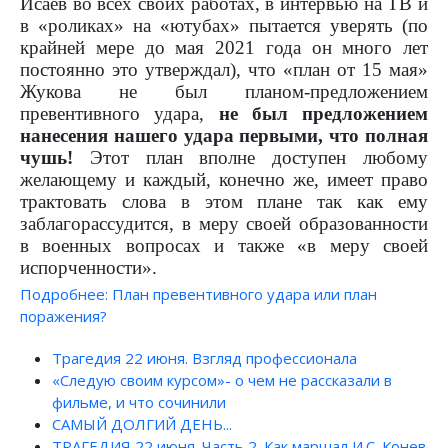
Исаев во всех своих работах, в интервью на ТВ и
в «роликах» на «ютубах» пытается уверять (по
крайней мере до мая 2021 года он много лет
постоянно это утверждал), что «план от 15 мая»
Жукова не был планом-предложением
превентивного удара,
не был предложением
нанесения нашего удара первыми, что полная
чушь!
Этот план вполне доступен любому
желающему и каждый, конечно же, имеет право
трактовать слова в этом плане так как ему
заблагорассудится, в меру своей образованности
в военных вопросах и также «в меру своей
испорченности».
Подробнее: План превентивного удара или план
поражения?
Трагедия 22 июня. Взгляд профессионала
«Следую своим курсом»- о чем не рассказали в
фильме, и что сочинили
САМЫЙ ДОЛГИЙ ДЕНЬ...
ТРАГЕДИЯ 22 июня. Часть 2. Как маршал И.С. Конев