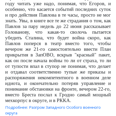
году читать уже надо, понимая, что Егоров, и
особенно, что касается событий последних суток
и про действия Павлова в те часы, просто не мог
знать. Увы, в книге все те же страдания о том, как
Павлов за пару недель до 22 июня рассказывает
Голованову, что какая-то сволочь пытается
убедить Сталина, что будет война скоро, как
Павлов поперся в театр вместо того, чтобы
вечером же 21-го самостоятельно ввести План
прикрытия в ЗапОВО, вскрыв "красный" пакет,
как он после начала войны то ли от страха, то ли
от тупости впал в ступор не понимая, что делает
и отдавал соответственно тупые же приказы и
распоряжения некомпетентного в военном деле
идиота, и окончательно потеряв управление и
понимание обстановки на фронте, вечером 22-го,
вместо Бреста послал к Гродно самый мощный
мехкорпус в округе, и в РККА.
Подробнее: Разгром Западного Особого военного
округа