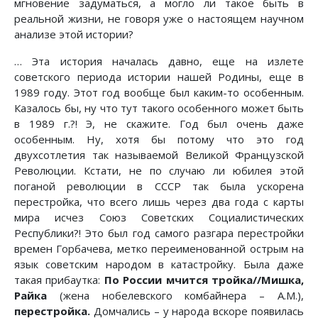
мгновение задуматься, а могло ли такое быть в
реальной жизни, не говоря уже о настоящем научном
анализе этой истории?
… Эта история началась давно, еще на излете
советского периода истории нашей Родины, еще в
1989 году. Этот год вообще был каким-то особенным.
Казалось бы, ну что тут такого особенного может быть
в 1989 г.?! Э, не скажите. Год был очень даже
особенным. Ну, хотя бы потому что это год
двухсотлетия так называемой Великой Французской
Революции. Кстати, не по случаю ли юбилея этой
поганой революции в СССР так была ускорена
перестройка, что всего лишь через два года с карты
мира исчез Союз Советских Социалистических
Республики?! Это был год самого разгара перестройки
времен Горбачева, метко переименованной острым на
язык советским народом в катастройку. Была даже
такая прибаутка:
По России мчится тройка//Мишка,
Райка
(жена нобелевского комбайнера – А.М.),
перестройка.
Домчались – у народа вскоре появилась