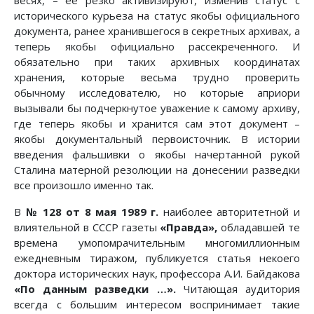
весях, – ее резко активизируют, изменив статус с
исторического курьеза на статус якобы официального
документа, ранее хранившегося в секретных архивах, а
теперь якобы официально рассекреченного. И
обязательно при таких архивных координатах
хранения, которые весьма трудно проверить
обычному исследователю, но которые априори
вызывали бы подчеркнутое уважение к самому архиву,
где теперь якобы и хранится сам этот документ –
якобы документальный первоисточник. В истории
введения фальшивки о якобы начертанной рукой
Сталина матерной резолюции на донесении разведки
все произошло именно так.
В
№ 128 от 8 мая 1989 г.
наиболее авторитетной и
влиятельной в СССР газеты
«Правда»,
обладавшей те
времена умопомрачительным многомиллионным
ежедневным тиражом, публикуется статья некоего
доктора исторических наук, профессора А.И. Байдакова
«По данным разведки …».
Читающая аудитория
всегда с большим интересом воспринимает такие