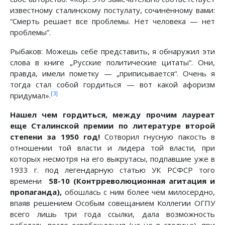
известному сталинскому постулату, сочинённому вами:
“Смерть решает все проблемы. Нет человека — нет
проблемы”.
Рыбаков: Можешь себе представить, я обнаружил эти
слова в книге „Русские политические цитаты“. Они,
правда, имели пометку — „приписывается“. Очень я
тогда стал собой гордиться — вот какой афоризм
[3]
придумал».
Нашел чем гордиться, между прочим лауреат
еще Сталинской премии по литературе второй
степени за 1950 год!
Сотворил гнусную пакость в
отношении той власти и лидера той власти, при
которых несмотря на его выкрутасы, подпавшие уже в
1933 г. под легендарную статью УК РСФСР того
времени
58-10 (Контрреволюционная агитация и
пропаганда),
обошлась с ним более чем милосердно,
впаяв решением Особым совещанием Коллегии ОГПУ
всего лишь три года ссылки, дала возможность