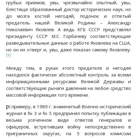
грубых приемов, увы, чрезвычайно опытный, увы,
блестяще образованный доктор исторических наук, но
до мозга костей негодяй, подонок и отпетый
предатель нашей Великой Родины – Александр
Николаевич Яковлев. А ведь КГБ СССР представлял
президенту СССР М.С. Горбачеву соответствующие
разведывательные данные о работе Яковлева на США,
но он их отверг и, увы, даже показал самому Яковлеву.
[1]
Между тем, в руках этого предателя и негодяя
находился фактически абсолютный контроль за всеми
информационными ресурсами Великой Державы и
соответствующие рычаги давления на любое средство
массовой информации того времени.
[
К примеру, в 1989 г. знаменитый Военно-исторический
журнал в № 3 и № 5 предпринял попытку публикации в
весьма усеченном виде ответов генералов и
офицеров, встретивших войну непосредственно в
приграничных округах, на 5 вопросов комиссии