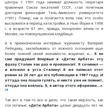
центра. С 1991 года занимал должность секретаря
правления Союза писателей СССР, стал почётным
доктором философии Тель-Авивского университета
(1991). Помер, как и полагается всем тем, кто особо
выслужился в период катастройки, в Нью-Йорке в 1998
г. в возрасте 87 лет, правда, похоронен зачем-то в
Москве, на Новокунцевском кладбище.
А в прижизненном интервью журналисту Валерию
Лебедеву, захлебываясь от ложного осознания еще
более ложной своей значимости, вскричал:
«… Я ее
сам придумал! Впервые в «Детях Арбата» эту
фразу Сталин как раз и произносит. Я сочинил —
и вложил в уста Сталину! Я же написал этот
роман за 20 лет до его публикации в 1987 году. И
оттуда она пошла гулять, и никто уже не помнит,
откуда она взялась. Я, я автор этого афоризма…».
[4]
Так вот в том-то все и дело, что такая мерзость, как
эти поганые
«Дети Арбата»
целых двадцать лет не