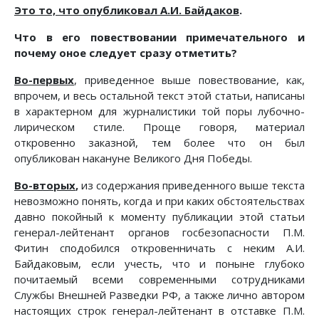
Это то, что опубликовал А.И. Байдаков
.
Что в его повествовании примечательного и
почему оное следует сразу отметить?
Во-первых
, приведенное выше повествование, как,
впрочем, и весь остальной текст этой статьи, написаны
в характерном для журналистики той поры лубочно-
лирическом стиле. Проще говоря, материал
откровенно заказной, тем более что он был
опубликован накануне Великого Дня Победы.
Во-вторых
,
из содержания приведенного выше текста
невозможно понять, когда и при каких обстоятельствах
давно покойный к моменту публикации этой статьи
генерал-лейтенант органов госбезопасности П.М.
Фитин сподобился откровенничать с неким А.И.
Байдаковым, если учесть, что и поныне глубоко
почитаемый всеми современными сотрудниками
Службы Внешней Разведки РФ, а также лично автором
настоящих строк генерал-лейтенант в отставке П.М.