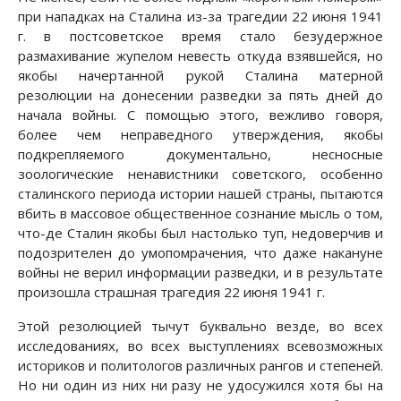
при нападках на Сталина из-за трагедии 22 июня 1941
г. в постсоветское время стало безудержное
размахивание жупелом невесть откуда взявшейся, но
якобы начертанной рукой Сталина матерной
резолюции на донесении разведки за пять дней до
начала войны. С помощью этого, вежливо говоря,
более чем неправедного утверждения, якобы
подкрепляемого документально, несносные
зоологические ненавистники советского, особенно
сталинского периода истории нашей страны, пытаются
вбить в массовое общественное сознание мысль о том,
что-де Сталин якобы был настолько туп, недоверчив и
подозрителен до умопомрачения, что даже накануне
войны не верил информации разведки, и в результате
произошла страшная трагедия 22 июня 1941 г.
Этой резолюцией тычут буквально везде, во всех
исследованиях, во всех выступлениях всевозможных
историков и политологов различных рангов и степеней.
Но ни один из них ни разу не удосужился хотя бы на