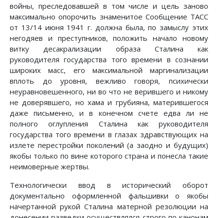
войны, преследовавшей в том числе и цель заново
максимально опорочить знаменитое Сообщение ТАСС
от 13/14 июня 1941 г. должна была, по замыслу этих
негодяев и преступников, положить начало новому
витку десакрализации образа Сталина как
руководителя государства того времени в сознании
широких масс, его максимальной маргинализации
вплоть до уровня, вежливо говоря, психически
неуравновешенного, ни во что не верившего и никому
не доверявшего, но хама и грубияна, матерившегося
даже письменно, и в конечном счете едва ли не
полного оглупления Сталина как руководителя
государства того времени в глазах здравствующих на
излете перестройки поколений (а заодно и будущих)
якобы только по вине которого страна и понесла такие
неимоверные жертвы.
Технологически ввод в исторический оборот
документально оформленной фальшивки о якобы
начертанной рукой Сталина матерной резолюции на
донесении разведки осуществлялся строго по канонам