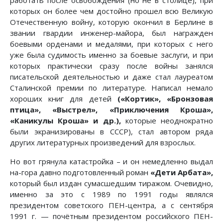
работать после освобождения (но не в столице), при
которых он более чем достойно прошел всю Великую
Отечественную войну, которую окончил в Берлине в
звании гвардии инженер-майора, был награжден
боевыми орденами и медалями, при которых с него
уже была судимость именно за боевые заслуги, и при
которых практически сразу после войны занялся
писательской деятельностью и даже стал лауреатом
Сталинской премии по литературе. Написал немало
хороших книг для детей
(«Кортик», «Бронзовая
птица», «Выстрел», «Приключения Кроша»,
«Каникулы Кроша» и др.),
которые неоднократно
были экранизированы в СССР), стал автором ряда
других литературных произведений для взрослых.
Но вот грянула катастройка – и он немедленно выдал
на-гора давно подготовленный роман
«Дети Арбата»,
который был издан сумасшедшим тиражом. Очевидно,
именно за это с 1989 по 1991 годы являлся
президентом советского ПЕН-центра, а с сентября
1991 г. — почётным президентом российского ПЕН-