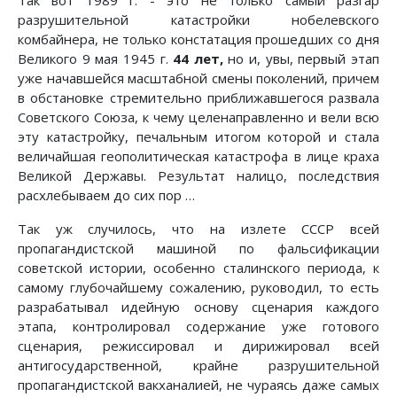
Так вот 1989 г. - это не только самый разгар
разрушительной катастройки нобелевского
комбайнера, не только констатация прошедших со дня
Великого 9 мая 1945 г.
44 лет,
но и, увы, первый этап
уже начавшейся масштабной смены поколений, причем
в обстановке стремительно приближавшегося развала
Советского Союза, к чему целенаправленно и вели всю
эту катастройку, печальным итогом которой и стала
величайшая геополитическая катастрофа в лице краха
Великой Державы. Результат налицо, последствия
расхлебываем до сих пор …
Так уж случилось, что на излете СССР всей
пропагандистской машиной по фальсификации
советской истории, особенно сталинского периода, к
самому глубочайшему сожалению, руководил, то есть
разрабатывал идейную основу сценария каждого
этапа, контролировал содержание уже готового
сценария, режиссировал и дирижировал всей
антигосударственной, крайне разрушительной
пропагандистской вакханалией, не чураясь даже самых