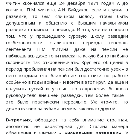
Фитин скончался еще 24 декабря 1971 года?! А до
кончины П.М. Фитина, А.И. Байдаков, если и служил в
разведке, то был слишком молод, чтобы быть
допущенным к общению с бывшим начальником
разведки сталинского периода. И это, уже не говоря о
том, что у прошедшего суровую школу разведки
госбезопасности сталинского периода генерал-
лейтенанта П.М. Фитина даже на пенсии не
наблюдалась даже тени намека на какую бы то ни было
склонность так откровенничать. Круг его общения в
период пребывания на пенсии был достаточно узок – в
него входили его ближайшие соратники по работе
особенно в годы войны – и войти в этот круг, да еще и
получить пускай и устные, но откровения бывшего
руководителя внешней разведки, тем более такие -
это было практически нереально. Уж что-что, но
держать язык за зубами он умел как никто другой.
В-третьих
,
обращает на себя внимание странная,
абсолютно не характерная для Сталина манера
обращения к Фитину –
«начальник разведки».
У