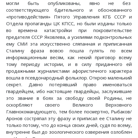
могли быть опубликованы, явно не без
соответствующего бдительного и обоснованного
«противодействия» Пятого Управления КГБ СССР и
Отдела пропаганды ЦК КПСС, но были изданы только
во времена катастройки при покровительстве
предателя СССР Яковлева, а усилиями подконтрольных
ему СМИ эта искусственно сляпанная и приписанная
Сталину фраза вовсю пошла гулять по всем
информационным весям, как некий приговор всему
тому периоду истории, и в силу приданного ей
продажными журналистами афористичного характера
вошла в псевдонародный фольклор. Открою маленький
секрет. Давно потерявший право именоваться
гвардейцем, ибо настоящие гвардейцы, заслужившие
это звание в боях за свободу своей Родины, не
оскорбляют своего Великого Верховного
Главнокомандующего, тем более посмертно, Рыбаков/
Аронов состряпал эту фразу и приписал ее Сталину не
только потому, что до конца своих дней, судя по всему,
внутренне был до зоологического озверения озлоблен