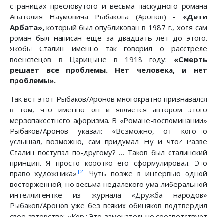
страницах пресловутого и весьма паскудного романа
Анатолия Наумовича Рыбакова (Аронов) -
«Дети
Арбата»,
который был опубликован в 1987 г., хотя сам
роман был написан еще за двадцать лет до этого.
Якобы Сталин именно так говорил о расстреле
военспецов в Царицыне в 1918 году:
«Смерть
решает все проблемы. Нет человека, и нет
проблемы».
Так вот этот Рыбаков/Аронов многократно признавался
в том, что именно он и является автором этого
мерзопакостного афоризма. В «Романе-воспоминании»
Рыбаков/Аронов указал: «Возможно, от кого-то
услышал, возможно, сам придумал. Ну и что? Разве
Сталин поступал по-другому? … Таков был сталинский
принцип. Я просто коротко его сформулировал. Это
[2]
право художника».
Чуть позже в интервью одной
восторженной, но весьма недалекого ума либеральной
интеллигентке из журнала «Дружба народов»
Рыбаков/Аронов уже без всяких обиняков подтвердил
свое авторство: «Кор.: Это замечательно соответствует