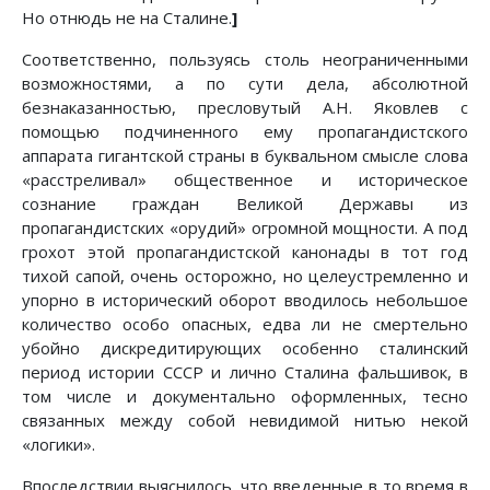
Но отнюдь не на Сталине.
]
Соответственно, пользуясь столь неограниченными
возможностями, а по сути дела, абсолютной
безнаказанностью, пресловутый А.Н. Яковлев с
помощью подчиненного ему пропагандистского
аппарата гигантской страны в буквальном смысле слова
«расстреливал» общественное и историческое
сознание граждан Великой Державы из
пропагандистских «орудий» огромной мощности. А под
грохот этой пропагандистской канонады в тот год
тихой сапой, очень осторожно, но целеустремленно и
упорно в исторический оборот вводилось небольшое
количество особо опасных, едва ли не смертельно
убойно дискредитирующих особенно сталинский
период истории СССР и лично Сталина фальшивок, в
том числе и документально оформленных, тесно
связанных между собой невидимой нитью некой
«логики».
Впоследствии выяснилось, что введенные в то время в