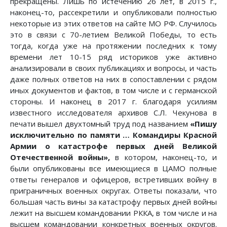
прекращены. Лишь по истечению 26 лет, в 2015 г.,
наконец-то, рассекретили и опубликовали полностью
некоторые из этих ответов на сайте МО РФ. Случилось
это в связи с 70-летием Великой Победы, то есть
тогда, когда уже на протяжении последних к тому
времени лет 10-15 ряд историков уже активно
анализировали в своих публикациях и вопросы, и часть
даже полных ответов на них в сопоставлении с рядом
иных документов и фактов, в том числе и с германской
стороны. И наконец в 2017 г. благодаря усилиям
известного исследователя архивов С.Л. Чекунова в
печати вышел двухтомный труд под названием
«Пишу
исключительно по памяти … Командиры Красной
Армии о катастрофе первых дней Великой
Отечественной войны»,
в котором, наконец-то, и
были опубликованы все имеющиеся в ЦАМО полные
ответы генералов и офицеров, встретивших войну в
приграничных военных округах. Ответы показали, что
большая часть вины за катастрофу первых дней войны
лежит на высшем командовании РККА, в том числе и на
высшем командовании конкретных военных округов.