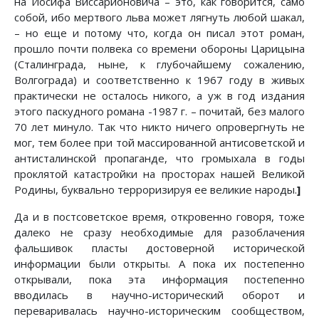
на Иосифа Виссарионовича – это, как говорится, само
собой, ибо мертвого льва может лягнуть любой шакал,
– но еще и потому что, когда он писал этот роман,
прошло почти полвека со времени обороны Царицына
(Сталинграда, ныне, к глубочайшему сожалению,
Волгограда) и соответственно к 1967 году в живых
практически не осталось никого, а уж в год издания
этого паскудного романа -1987 г. – почитай, без малого
70 лет минуло. Так что никто ничего опровергнуть не
мог, тем более при той массированной антисоветской и
антисталинской пропаганде, что громыхала в годы
проклятой катастройки на просторах нашей Великой
Родины, буквально терроризируя ее великие народы.
]
Да и в постсоветское время, откровенно говоря, тоже
далеко не сразу необходимые для разоблачения
фальшивок пласты достоверной исторической
информации были открыты. А пока их постепенно
открывали, пока эта информация постепенно
вводилась в научно-исторический оборот и
переваривалась научно-историческим сообществом,