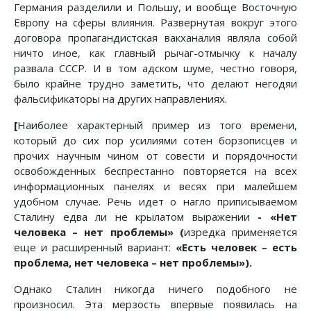
Германия разделили и Польшу, и вообще Восточную
Европу на сферы влияния. Развернутая вокруг этого
договора пропагандистская вакханалия являла собой
ничто иное, как главный рычаг-отмычку к началу
развала СССР. И в том адском шуме, честно говоря,
было крайне трудно заметить, что делают негодяи
фальсификаторы на других направлениях.
[
Наиболее характерный пример из того времени,
который до сих пор усилиями сотен борзописцев и
прочих научным чином от совести и порядочности
освобожденных беспрестанно повторяется на всех
информационных панелях и весях при малейшем
удобном случае. Речь идет о нагло приписываемом
Сталину едва ли не крылатом выражении
- «Нет
человека – нет проблемы» (
изредка применяется
еще и расширенный вариант:
«Есть человек – есть
проблема, нет человека – нет проблемы»).
Однако Сталин никогда ничего подобного не
произносил. Эта мерзость впервые появилась на