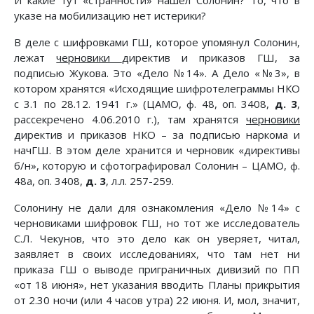
И какие тут «странности» нашел Солонин? То, что в
указе на мобилизацию нет истерики?
В деле с шифровками ГШ, которое упомянул Солонин,
лежат
черновики
директив и приказов ГШ, за
подписью Жукова. Это «Дело №14». А Дело «№3», в
котором хранятся «Исходящие шифротелеграммы НКО
с 3.1 по 28.12. 1941 г.» (ЦАМО, ф. 48, оп. 3408,
д. 3
,
рассекречено 4.06.2010 г.), там хранятся
черновики
директив и приказов НКО – за подписью наркома и
начГШ. В этом деле хранится и черновик «директивы
б/н», которую и сфотографировал Солонин – ЦАМО, ф.
48а, оп. 3408,
д. 3
, л.л. 257-259.
Солонину не дали для ознакомления «Дело №14» с
черновиками шифровок ГШ, но тот же исследователь
С.Л. Чекунов, что это дело как он уверяет, читал,
заявляет в своих исследованиях, что там нет ни
приказа ГШ о выводе приграничных дивизий по ПП
«от 18 июня», нет указания вводить Планы прикрытия
от 2.30 ночи (или 4 часов утра) 22 июня. И, мол, значит,