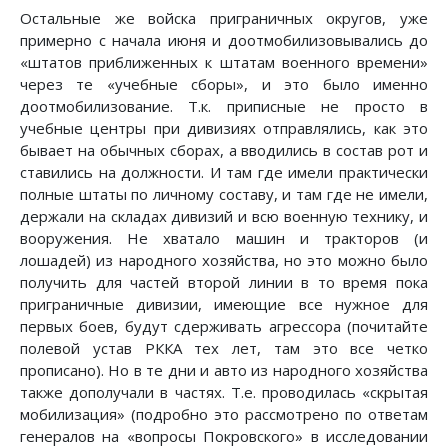
Остальные же войска приграничных округов, уже
примерно с начала июня и доотмобилизовывались до
«штатов приближенных к штатам военного времени»
через те «учебные сборы», и это было именно
доотмобилизование. Т.к. приписные не просто в
учебные центры при дивизиях отправлялись, как это
бывает на обычных сборах, а вводились в состав рот и
ставились на должности. И там где имели практически
полные штаты по личному составу, и там где не имели,
держали на складах дивизий и всю военную технику, и
вооружения. Не хватало машин и тракторов (и
лошадей) из народного хозяйства, но это можно было
получить для частей второй линии в то время пока
приграничные дивизии, имеющие все нужное для
первых боев, будут сдерживать агрессора (почитайте
полевой устав РККА тех лет, там это все четко
прописано). Но в те дни и авто из народного хозяйства
также дополучали в частях. Т.е. проводилась «скрытая
мобилизация» (подробно это рассмотрено по ответам
генералов на «вопросы Покровского» в исследовании