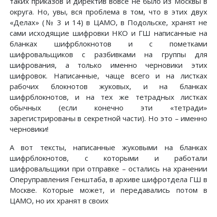
таких приказов и директив вовсе не было из Москвы в
округа. Но, увы, вся проблема в том, что в этих двух
«Делах» (№ 3 и 14) в ЦАМО, в Подольске, хранят не
сами исходящие шифровки НКО и ГШ написанные на
бланках шифрблокнотов и с пометками
шифровальщиков с разбивками на группы для
шифрования, а только именно черновики этих
шифровок. Написанные, чаще всего и на листках
рабочих блокнотов жуковых, и на бланках
шифрблокнотов, и на тех же тетрадных листках
обычных (если конечно эти «тетради»
зарегистрированы в секретной части). Но это – именно
черновики!
А вот тексты, написанные жуковыми на бланках
шифрблокнотов, с которыми и работали
шифровальщики при отправке – остались на хранении
Оперуправления Генштаба, в архиве шифротдела ГШ в
Москве. Которые может, и передавались потом в
ЦАМО, но их хранят в своих