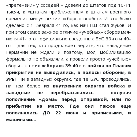
«претензии» у соседей – довели до штатов под 10-11
тысяч, к «штатам приближенным к штатам военного
времени» минуя всякие «сборы» вообще. И это было
сделано с 1 февраля 41-го, как нач ГШ стал Жуков. И
при этом самое важное отличие «учебных» сборов мая-
июня 41-го от официально введенных БУС 39-го и 40-
го – для тех, кто продолжает верить, что нападение
Германии не ждали и поэтому, мол, мобилизацию
формально не объявляли, а провели просто «учебные»
сборы – на
тех «сборах» 39-40 г.г. войска по Планам
прикрытия не выводились, в полосы обороны, в
УРы
. Ни в западных округах, где те БУС проводились,
ни тем более
из внутренних округов войска в
западные не перебрасывались – получая
пополнение «дома» перед отправкой, или по
прибытии на место. Где они также еще
пополнялись ДО 22 июня и приписными, и
машинами…