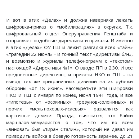
И вот в этих «Делах» и должна наверняка лежать
шифровка-приказ о «мобилизациях» в округах. Т.к.
шифровальный отдел Оперуправления Генштаба и
отправляет подобные директивы и приказы. И именно
в этих «Делах» ОУ ГШ и лежит разгадка всех «тайн»
«трагедии 22 июня» – и точный текст «директивы б/н»,
и возможно и журналы телефонограмм с «текстом»
настоящей «Директивы №1». О вводе ПП в 2.30. И все
предвоенные директивы, и приказы НКО и ГШ – на
вывод тех же приграничных дивизий на их рубежи
обороны «от 18 июня». Рассекретьте эти шифровки
НКО и ГШ с января по конец июня 1941 года, и все
«гипотезы» от «осокиных», «резунов-солониных» и
прочих «мельтюховых-исаевых» развалятся как
карточные домики. Правда, выяснится, что байки
маршалов-мемуаристов о том, что им во всем
«виноват» был «тиран Сталин», который не давал им
приводить войска в боевую готовность заранее, до 21