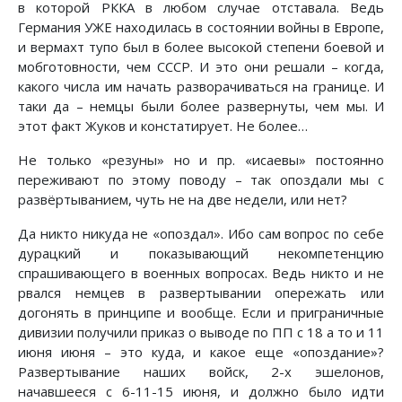
в которой РККА в любом случае отставала. Ведь
Германия УЖЕ находилась в состоянии войны в Европе,
и вермахт тупо был в более высокой степени боевой и
мобготовности, чем СССР. И это они решали – когда,
какого числа им начать разворачиваться на границе. И
таки да – немцы были более развернуты, чем мы. И
этот факт Жуков и констатирует. Не более…
Не только «резуны» но и пр. «исаевы» постоянно
переживают по этому поводу – так опоздали мы с
развёртыванием, чуть не на две недели, или нет?
Да никто никуда не «опоздал». Ибо сам вопрос по себе
дурацкий и показывающий некомпетенцию
спрашивающего в военных вопросах. Ведь никто и не
рвался немцев в развертывании опережать или
догонять в принципе и вообще. Если и приграничные
дивизии получили приказ о выводе по ПП с 18 а то и 11
июня июня – это куда, и какое еще «опоздание»?
Развертывание наших войск, 2-х эшелонов,
начавшееся с 6-11-15 июня, и должно было идти