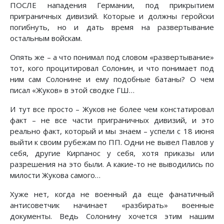
ПОСЛЕ нападения Германии, под прикрытием
приграничных дивизий. Которые и должны геройски
погибнуть, но и дать время на развертывание
остальным войскам.
Опять же – а что понимал под словом «развертывание»
тот, кого процитировал Солонин, и что понимает под
ним сам Солонине и ему подобные батаны? О чем
писал «Жуков» в этой сводке ГШ…
И тут все просто – Жуков не более чем констатировал
факт – не все части приграничных дивизий, и это
реально факт, который и мы знаем – успели с 18 июня
выйти к своим рубежам по ПП. Одни не вывел Павлов у
себя, другие Кирпанос у себя, хотя приказы или
разрешения на это были. А какие-то не выводились по
милости Жукова самого…
Хуже нет, когда не военный да еще фанатичный
антисоветчик начинает «разбирать» военные
документы. Ведь Солонину хочется этим нашим