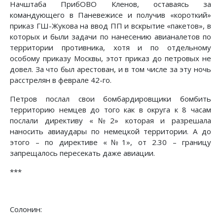
Начштаба ПрибОВО Кленов, оставаясь за
командующего в Паневежисе и получив «короткий»
приказ ГШ-Жукова на ввод ПП и вскрытие «пакетов», в
которых и были задачи по нанесению авианалетов по
территории противника, хотя и по отдельному
особому приказу Москвы, этот приказ до петровых не
довел. За что был арестован, и в том числе за эту ночь
расстрелян в феврале 42-го.
Петров послал свои бомбардировщики бомбить
территорию немцев до того как в округа к 8 часам
послали директиву «№2» которая и разрешала
наносить авиаудары по немецкой территории. А до
этого – по директиве «№1», от 2.30 – границу
запрещалось пересекать даже авиации.
***
Солонин: