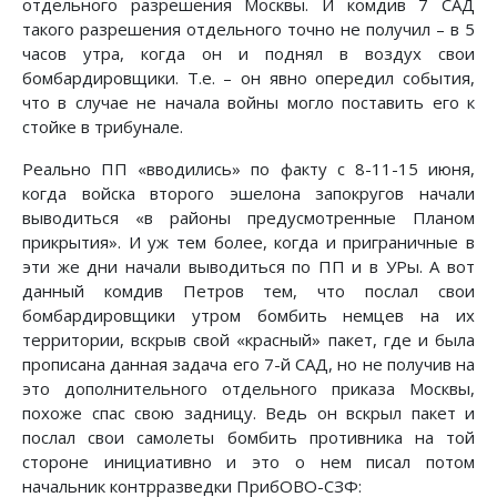
отдельного разрешения Москвы. И комдив 7 САД
такого разрешения отдельного точно не получил – в 5
часов утра, когда он и поднял в воздух свои
бомбардировщики. Т.е. – он явно опередил события,
что в случае не начала войны могло поставить его к
стойке в трибунале.
Реально ПП «вводились» по факту с 8-11-15 июня,
когда войска второго эшелона запокругов начали
выводиться «в районы предусмотренные Планом
прикрытия». И уж тем более, когда и приграничные в
эти же дни начали выводиться по ПП и в УРы. А вот
данный комдив Петров тем, что послал свои
бомбардировщики утром бомбить немцев на их
территории, вскрыв свой «красный» пакет, где и была
прописана данная задача его 7-й САД, но не получив на
это дополнительного отдельного приказа Москвы,
похоже спас свою задницу. Ведь он вскрыл пакет и
послал свои самолеты бомбить противника на той
стороне инициативно и это о нем писал потом
начальник контрразведки ПрибОВО-СЗФ: