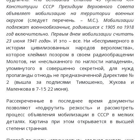
Конституции СССР Президиум Верховного Совета
объявляет мобилизацию на территории военных
округов
(следует перечень. – М.С.).
Мобилизации
подлежат военнообязанные, родившиеся с 1905 по 1918
год включительно. Первым днем мобилизации считать
23 июня 1941 года»
. И это – все. Ни «беспримерного в
истории цивилизованных народов вероломства»,
которое клеймил позором в своем радиообращении
Молотов, ни «неслыханного по наглости нападения»,
упомянутого в совершенно секретной, для нужд
пропаганды отнюдь не предназначенной Директиве №
2 (вышла за подписями Тимошенко, Жукова и
Маленкова в 7-15 22 июня).
Рассекреченные в последнее время документы
позволяют «подкрутить резкость» и рассмотреть
процесс объявления мобилизации в СССР в мелких
деталях. Картина при этом открывается в высшей
степени странная.