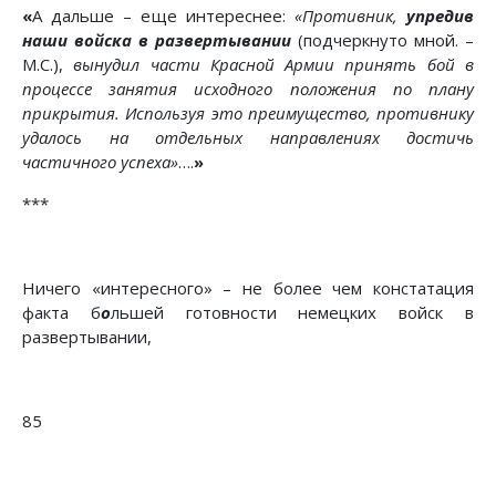
«
А дальше – еще интереснее:
«Противник,
упредив
наши войска в развертывании
(подчеркнуто мной. –
М.С.),
вынудил части Красной Армии принять бой в
процессе занятия исходного положения по плану
прикрытия. Используя это преимущество, противнику
удалось на отдельных направлениях достичь
частичного успеха»
….
»
***
Ничего «интересного» – не более чем констатация
факта б
о
льшей готовности немецких войск в
развертывании,
85