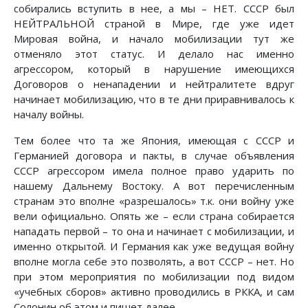
собирались вступить в нее, а мы – НЕТ. СССР был
НЕЙТРАЛЬНОЙ страной в Мире, где уже идет
Мировая война, и начало мобилизации тут же
отменяло этот статус. И делало нас именно
агрессором, который в нарушение имеющихся
Договоров о ненападении и нейтралитете вдруг
начинает мобилизацию, что в те дни приравнивалось к
началу войны.
Тем более что та же Япония, имеющая с СССР и
Германией договора и пакты, в случае объявления
СССР агрессором имела полное право ударить по
нашему Дальнему Востоку. А вот перечисленным
странам это вполне «разрешалось» т.к. они войну уже
вели официально. Опять же – если страна собирается
нападать первой – то она и начинает с мобилизации, и
именно открытой. И Германия как уже ведущая войну
вполне могла себе это позволять, а вот СССР – нет. Но
при этом мероприятия по мобилизации под видом
«учебных сборов» активно проводились в РККА, и сам
Солонин об этом и пишет далее.