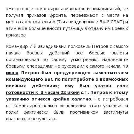
«Некоторые командиры авиаполков и авиадивизий, не
получая приказов фронта, переезжают с места на
место самостоятельно (7-я авиадивизия и 54-й СБАП) и
этим еще больше вносят путаницу в отдачу им боевых
приказов.
Командир 7-й авиадивизии полковник Петров с самого
начала боевых действий все боевые вылеты
организовывал по своему усмотрению, надлежаще
боевыми операциями не руководил с самого начала.
19
июня
Петров был предупрежден заместителем
командующего ВВС по политработе о возможных
военных действиях; ему
был указан срок
готовности к 3 часам 22 июня
с.г.. Петров к этому
указанию отнесся крайне халатно
. Не истребовал
от командиров полков выполнения этого указания и
полки фактически были противником застигнуты
врасплох, в результате