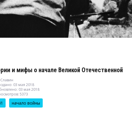
рии и мифы о начале Великой Отечественной
 Славин
здано: 03 мая 2018
бновлено: 03 мая 2018
росмотров: 5373
41
начало войны