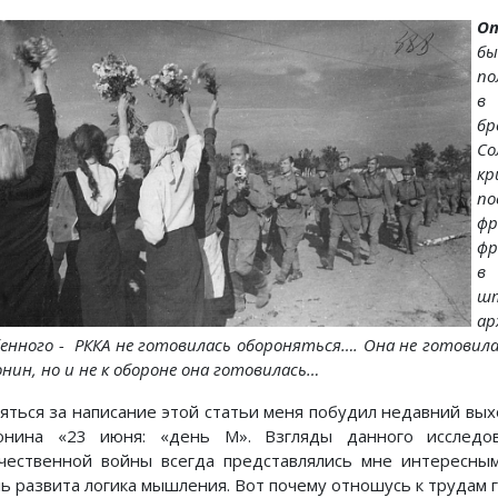
О
бы
по
в 
бр
Со
к
по
фр
фр
в 
шт
ар
бенного - РККА не готовилась обороняться…. Она не готовила
нин, но и не к обороне она готовилась…
яться за написание этой статьи меня побудил недавний вых
онина «23 июня: «день М». Взгляды данного исследо
чественной войны всегда представлялись мне интересным
ль развита логика мышления. Вот почему отношусь к трудам 