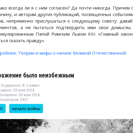
ако всегда ли я с ним согласен? Да почти никогда. Причем
онину, и авторам других публикаций, посвященных событиям
ов, непременно прислушаться к следующему совету: давай
ументов, а не пытаться подтвердить ими свои домыслы. 
рмулированным Папой Римским Львом XIII: «Главный закон
ься сказать правду».
робнее: Теории и мифы о начале Великой Отечественной
ражение было неизбежным
 Ходаренок, В. Славин
здано: 03 мая 2018
бновлено: 03 мая 2018
росмотров: 3927
41
начало войны