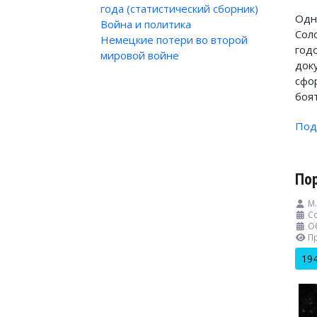
года (статистический сборник)
Одн
Война и политика
Сол
Немецкие потери во второй
год
мировой войне
док
сфо
боят
Под
По
М.
Со
О
П
19