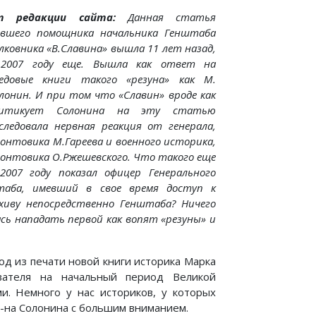
т редакции сайта:
Данная статья
вшего помощника начальника Генштаба
лковника «В.Славина» вышла 11 лет назад,
2007 году еще. Вышла как ответ на
едовые книги такого «резуна» как М.
лонин. И при том что «Славин» вроде как
ритикует Солонина на эту статью
следовала нервная реакция от генерала,
онтовика М.Гареева и военного историка,
онтовика О.Ржешевского. Что такого еще
2007 году показал офицер Генерального
аба, имевший в свое время доступ к
хиву непосредственно Генштаба? Ничего
сь нападать первой как вопят «резуны» и
од из печати новой книги историка Марка
вателя на начальный период Великой
и. Немного у нас историков, у которых
г-на Солонина с большим вниманием.