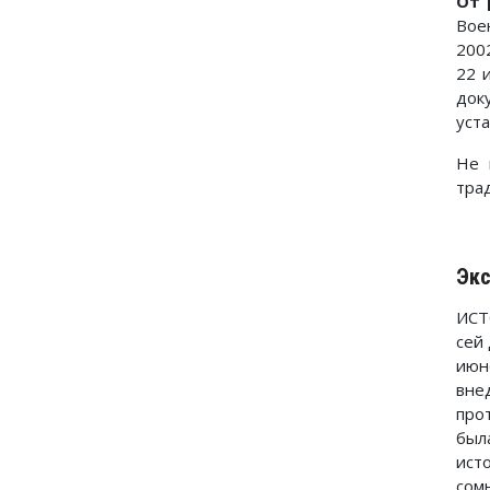
От 
Вое
200
22 
док
уст
Не 
тра
Экс
ИСТ
сей
июн
вне
про
был
ист
сом