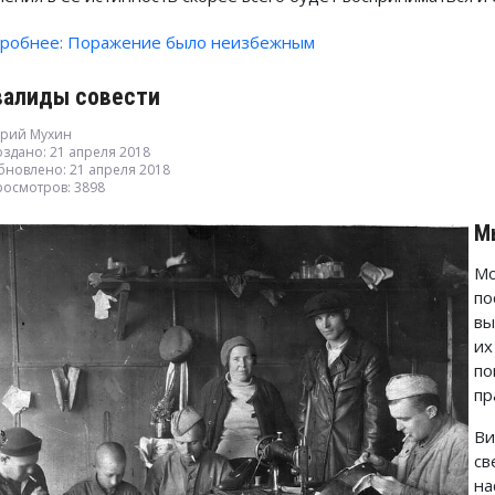
робнее: Поражение было неизбежным
валиды совести
рий Мухин
здано: 21 апреля 2018
бновлено: 21 апреля 2018
росмотров: 3898
М
М
по
вы
их
п
пр
Ви
св
н