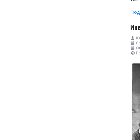
Под
Ин
Ю
Со
О
П