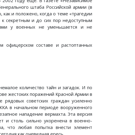
В 2002 году еще. В газете «Независимое
енерального штаба Российской армии (в
 как и положено, когда о теме «трагедии
 к секретным и до сих пор недоступным
одами у военных не уменьшается и не
ом офицерском составе и растоптанных
малое количество тайн и загадок. И по
нове жестоких поражений Красной Армии в
е рядовых советских граждан усиленно
РККА в начальном периоде вооруженного
езапное нападение вермахта. Эта версия
т и столь сильно укоренена в военно-
за, что любая попытка внести элемент
сегодня как очевидная ересь.