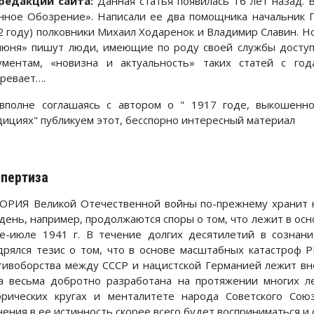
редакции сайта:
Данная статья появилась 16 лет назад. 
нное Обозрение». Написали ее два помощника начальник Г
2 году) полковники
Михаил Ходаренок и Владимир Славин. Но,
июня» пишут люди, имеющие по роду своей службы доступ
ументам, «новизна и актуальность» таких статей с г
аревает….
вполне соглашаясь с автором о " 1917 годе, выкошенн
дициях" публикуем этот, бесспорно интересный материал
пертиза
ОРИЯ Великой Отечественной войны по-прежнему хранит не
 день, например, продолжаются споры о том, что лежит в ос
е-июле 1941 г. В течение долгих десятилетий в сознани
дрялся тезис о том, что в основе масштабных катастроф 
тивоборства между СССР и нацистской Германией лежит вн
а весьма добротно разработана на протяжении многих ле
орических кругах и менталитете народа Советского Сою
нения в ее истинность скорее всего будет восприниматься и 