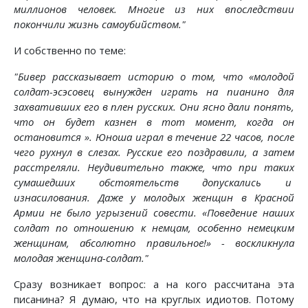
миллионов человек.
Многие из них впоследствии
покончили жизнь самоубийством."
И собственно по теме:
"Бивер рассказывает историю о том, что «молодой
солдат-эсэсовец вынужден играть на пианино для
захвативших его в плен русских.
Они ясно дали понять,
что он будет казнен в тот момент, когда он
остановится ». Юноша играл в течение 22 часов, после
чего рухнул в слезах.
Русские его поздравили, а затем
расстреляли.
Неудивительно также, что при таких
сумашедших обстоятельств допускались и
изнасилования.
Даже у молодых женщин в Красной
Армии не было угрызений совести.
«Поведение наших
солдат по отношению к немцам, особенно немецким
женщинам, абсолютно правильное!» - воскликнула
молодая женщина-солдат."
Сразу возникает вопрос: а на кого рассчитана эта
писанина? Я думаю, что на круглых идиотов. Потому