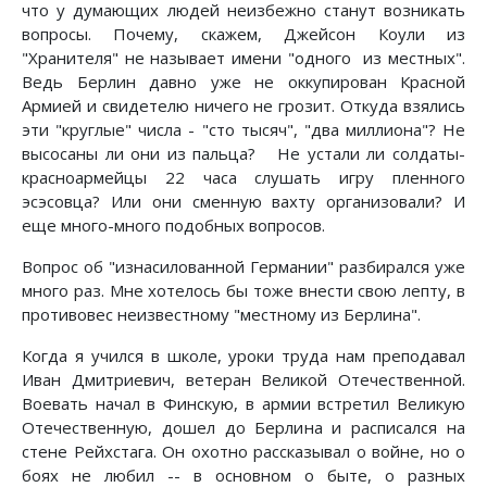
что у думающих людей неизбежно станут возникать
вопросы. Почему, скажем, Джейсон Коули из
"Хранителя" не называет имени "одного из местных".
Ведь Берлин давно уже не оккупирован Красной
Армией и свидетелю ничего не грозит. Откуда взялись
эти "круглые" числа - "сто тысяч", "два миллиона"? Не
высосаны ли они из пальца? Не устали ли солдаты-
красноармейцы 22 часа слушать игру пленного
эсэсовца? Или они сменную вахту организовали? И
еще много-много подобных вопросов.
Вопрос об "изнасилованной Германии" разбирался уже
много раз. Мне хотелось бы тоже внести свою лепту, в
противовес неизвестному "местному из Берлина".
Когда я учился в школе, уроки труда нам преподавал
Иван Дмитриевич, ветеран Великой Отечественной.
Воевать начал в Финскую, в армии встретил Великую
Отечественную, дошел до Берлина и расписался на
стене Рейхстага. Он охотно рассказывал о войне, но о
боях не любил -- в основном о быте, о разных