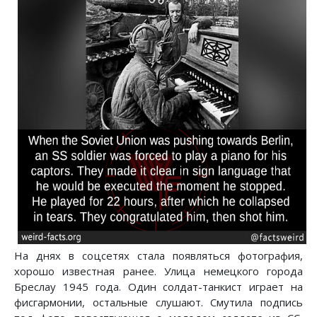
На днях в соцсетях стала появляться фотография,
хорошо известная ранее. Улица немецкого города
Бреслау 1945 года. Один солдат-танкист играет на
фисгармонии, остальные слушают. Смутила подпись