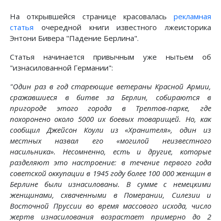
На открывшейся странице красовалась
рекламная
статья
очередной книги известного лжеисторика
Энтони Бивера "Падение Берлина".
Статья начинается привычным уже нытьем об
"изнасилованной Германии":
"Один раз в год стареющие ветераны Красной Армии,
сражавшиеся в битве за Берлин, собираются в
пригороде этого города в Трептов-парке, где
похоронено около 5000 их боевых товарищей.
Но, как
сообщил Джейсон Коули из «Хранителя», один из
местных назвал его «могилой неизвестного
насильника». Несомненно, есть и другие, которые
разделяют это настроение: в течение первого года
советской оккупации в 1945 году более 100 000 женщин в
Берлине
были изнасилованы.
В сумме с немецкими
женщинами, схваченными в Померании, Силезии и
Восточной Пруссии во время массового исхода, число
жертв изнасилования возрастает примерно до 2