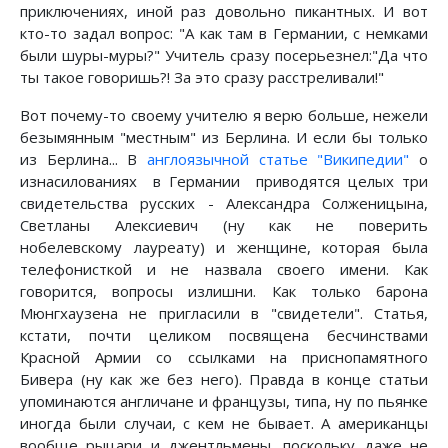
приключениях, иной раз довольно пикантных. И вот
кто-то задал вопрос: "А как там в Германии, с немками
были шуры-муры?" Учитель сразу посерьезнел:"Да что
ты такое говоришь?! За это сразу расстреливали!"
Вот почему-то своему учителю я верю больше, нежели
безымянным "местным" из Берлина. И если бы только
из Берлина... В
англоязычной статье "Википедии"
о
изнасилованиях в Германии приводятся целых три
свидетельства русских - Александра Солженицына,
Светланы Алексиевич (ну как не поверить
нобелевскому лауреату) и женщине, которая была
телефонисткой и не назвала своего имени. Как
говорится, вопросы излишни. Как только барона
Мюнгхаузена не пригласили в "свидетели". Статья,
кстати, почти целиком посвящена бесчинствами
Красной Армии со ссылками на приснопамятного
Бивера (ну как же без него). Правда в конце статьи
упоминаются англичане и французы, типа, ну по пьянке
иногда были случаи, с кем не бывает. А американцы
вообще рыцари и джентльмены, поскольку даже не