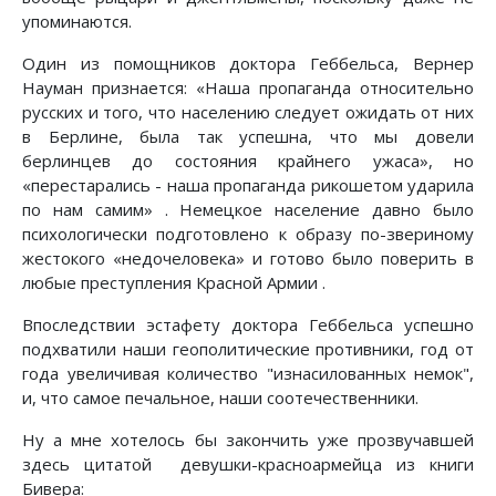
упоминаются.
Один из помощников доктора Геббельса,
Вернер
Науман признается: «Наша пропаганда относительно
русских и того, что населению следует ожидать от них
в Берлине, была так успешна, что мы довели
берлинцев до состояния крайнего ужаса», но
«перестарались - наша пропаганда рикошетом ударила
по нам самим» . Немецкое население давно было
психологически подготовлено к образу по-звериному
жестокого «недочеловека» и готово было поверить в
любые преступления Красной Армии .
Впоследствии эстафету доктора Геббельса успешно
подхватили наши геополитические противники, год от
года увеличивая количество "изнасилованных немок",
и, что самое печальное, наши соотечественники.
Ну а мне хотелось бы закончить уже прозвучавшей
здесь цитатой девушки-красноармейца из книги
Бивера: