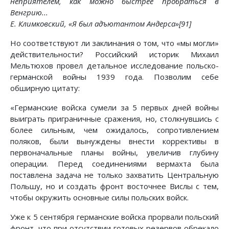
неприятелем, как можно быстрее пробраться в
Венгрию...
Е. Климковский, «Я был адъютантом Андерса»[91]
Но соответствуют ли заклинания о том, что «мы могли»
действительности? Российский историк Михаил
Мельтюхов провел детальное исследование польско-
германской войны 1939 года. Позволим себе
обширную цитату:
«Германские войска сумели за 5 первых дней войны
выиграть приграничные сражения, но, столкнувшись с
более сильным, чем ожидалось, сопротивлением
поляков, были вынуждены внести коррективы в
первоначальные планы войны, увеличив глубину
операции. Перед соединениями вермахта была
поставлена задача не только захватить Центральную
Польшу, но и создать фронт восточнее Вислы с тем,
чтобы окружить основные силы польских войск.
Уже к 5 сентября германские войска прорвали польский
фронт, что при отсутствии готовых резервов обрекало