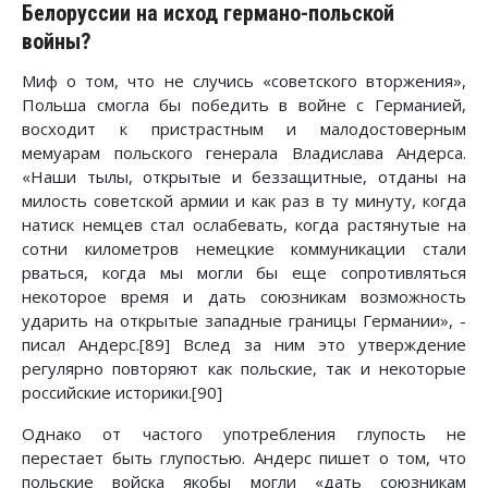
Белоруссии на исход германо-польской
войны?
Миф о том, что не случись «советского вторжения»,
Польша смогла бы победить в войне с Германией,
восходит к пристрастным и малодостоверным
мемуарам польского генерала Владислава Андерса.
«Наши тылы, открытые и беззащитные, отданы на
милость советской армии и как раз в ту минуту, когда
натиск немцев стал ослабевать, когда растянутые на
сотни километров немецкие коммуникации стали
рваться, когда мы могли бы еще сопротивляться
некоторое время и дать союзникам возможность
ударить на открытые западные границы Германии», -
писал Андерс.[89] Вслед за ним это утверждение
регулярно повторяют как польские, так и некоторые
российские историки.[90]
Однако от частого употребления глупость не
перестает быть глупостью. Андерс пишет о том, что
польские войска якобы могли «дать союзникам