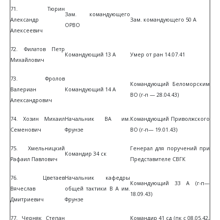
71. Тюрин
Зам. командующего
Александр
Зам. командующего 50 А
ОРВО
Алексеевич
72. Филатов Петр
Командующий 13 А
Умер от ран 14.07.41
Михайлович
73. Фролов
Командующий Беломорским
Валериан
Командующий 14 А
ВО (г-п — 28.04.43)
Александрович
74. Хозин Михаил
Начальник ВА им.
Командующий Приволжского
Семенович
Фрунзе
ВО (г-п— 19.01.43)
75. Хмельницкий
Генерал для поручений при
Командир 34 ск
Рафаил Павлович
Представителе СВГК
76. Цветаев
Начальник кафедры
Командующий 33 А (г-п—
Вячеслав
общей тактики В А им.
18.09.43)
Дмитриевич
Фрунзе
77. Черняк Степан
Командир 41 сд (пк с 08.05.42,