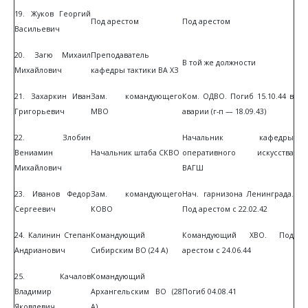
19. Жуков Георгий
Под арестом
Под арестом
Васильевич
20. Загю Михаил
Преподаватель
В той же должности
Михайлович
кафедры тактики ВА ХЗ
21. Захаркин Иван
Зам. командующего
Ком. ОДВО. Погиб 15.10.44 в
Григорьевич
МВО
аварии (г-п — 18.09.43)
22. Злобин
Начальник кафедры
Вениамин
Начальник штаба СКВО
оперативного искусства
Михайлович
ВАГШ
23. Иванов Федор
Зам. командующего
Нач. гарнизона Ленинграда.
Сергеевич
КОВО
Под арестом с 22.02.42
24. Калинин Степан
Командующий
Командующий ХВО. Под
Андрианович
Сибирским ВО (24 А)
арестом с 24.06.44
25. Качалов
Командующий
Владимир
Архангельским ВО (28
Погиб 04.08.41
Яковлевич
А)