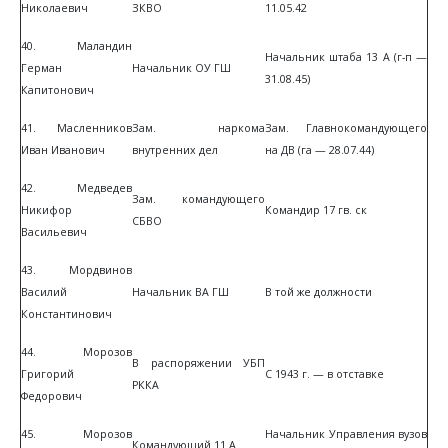
Николаевич
ЗКВО
11.05.42
40. Маландин
Начальник штаба 13 А (г-п —
Герман
Начальник ОУ ГШ
31.08.45)
Капитонович
41. Масленников
Зам. наркома
Зам. Главнокомандующего
Иван Иванович
внутренних дел
на ДВ (га — 28.07.44)
42. Медведев
Зам. командующего
Никифор
Командир 17 гв. ск
СБВО
Васильевич
43. Мордвинов
Василий
Начальник ВА ГШ
В той же должности
Константинович
44. Морозов
В распоряжении УБП
Григорий
С 1943 г. — в отставке
РККА
Федорович
45. Морозов
Начальник Управления вузов
Командующий 11 А