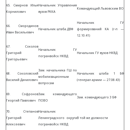
65. Смирнов Илья
Начальник Управления
Командующий Львовским ВО
Корнилович
вузов РККА
Начальник ГУ
66. Смородинов
Начальник штаба ДВФ
формирований КА (г-п —
Иван Васильевич
12.10.41)
67. Соколов
Начальник ГУ
Григорий
Начальник ГУ вузов НКВД
погранвойск НКВД
Григорьевич
Зам. начальника ГШ по
68. Соколовский
Начальник штаба 1 БФ
мобилизационным
Василий Данилович
(генерал армии — 27.08.43)
вопросам
69. Софронов
Зам. командующего
Зам. командующего 3 БФ
Георгий Павлович
ПОВО
70. Степанов
Начальник
Григорий
Ленинградского округа
В той же должности
Алексеевич
погранвойск НКВД