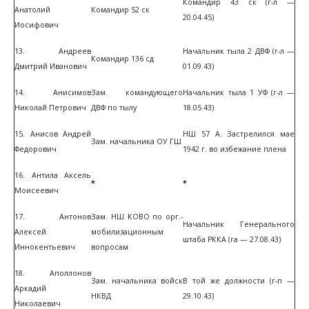
Командир 43 ск (г-л —
Анатолий
Командир 52 ск
20.04.45)
Иосифович
13. Андреев
Начальник тыла 2 ДВФ (г-л —
Командир 136 сд
Дмитрий Иванович
01.09.43)
14. Анисимов
Зам. командующего
Начальник тыла 1 УФ (г-л —
Николай Петрович
ДВФ по тылу
18.05.43)
15. Анисов Андрей
НШ 57 А. Застрелился мае
Зам. начальника ОУ ГШ
Федорович
1942 г. во избежание плена
16. Антила Аксель
*
*
Моисеевич
17. Антонов
Зам. НШ КОВО по орг.-
Начальник Генерального
Алексей
мобилизационным
штаба РККА (га — 27.08.43)
Иннокентьевич
вопросам
18. Аполлонов
Зам. начальника войск
В той же должности (г-п —
Аркадий
НКВД
29.10.43)
Николаевич