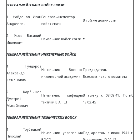
ГЕНЕРАЛ-ЛЕЙТЕНАНТ ВОЙСК СВЯЗИ
1. Найденов Иван
Генерал-инспектор
В той же должности
Андреевич
войск связи
2. Усов Василий
Начальник войск связи
*
Иванович
ГЕНЕРАЛ-ЛЕЙТЕНАНТ ИНЖЕНЕРНЫХ ВОЙСК
1. Гундоров
Начальник Военно-
Председатель
Александр
инженерной академии
Всеславянского комитета
Семенович
2: Карбышев
Начальник кафедры
В плену с 08.08.41. Погиб
Дмитрий
тактики В А ГШ
18.02.45
Михайлович
ГЕНЕРАЛ-ЛЕЙТЕНАНТ ТЕХНИЧЕСКИХ ВОЙСК
1. Трубецкой
Начальник управления
Под арестом с июля 1941 г.
Николай
ВОСО
Расстрелян 12.02.42