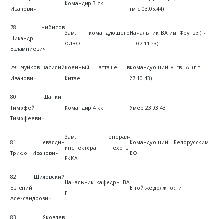
Командир 3 ск
Иванович
гм с 03.06.44)
78. Чибисов
Зам. командующего
Начальник ВА им. Фрунзе (г-п
Никандр
ОДВО
— 07.11.43)
Евлампиевич
79. Чуйков Василий
Военный атташе в
Командующий 8 гв. А (г-п —
Иванович
Китае
27.10.43)
80. Шапкин
Тимофей
Командир 4 кк
Умер 23.03.43
Тимофеевич
Зам. генерал-
81. Шевалдин
Командующий Белорусским
инспектора пехоты
Трифон Иванович
ВО
РККА
82. Шиловский
Начальник кафедры ВА
Евгений
В той же должности
ГШ
Александрович
83. Яковлев