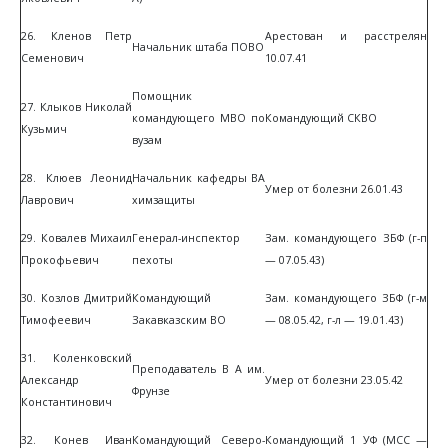
26. Кленов Петр
Арестован и расстрелян
Начальник штаба ПОВО
Семенович
10.07.41
Помощник
27. Клыков Николай
командующего МВО по
Командующий СКВО
Кузьмич
вузам
28. Клюев Леонид
Начальник кафедры ВА
Умер от болезни 26.01.43
Лаврович
химзащиты
29. Ковалев Михаил
Генерал-инспектор
Зам. командующего ЗБФ (г-п
Прокофьевич
пехоты
— 07.05.43)
30. Козлов Дмитрий
Командующий
Зам. командующего ЗБФ (г-м
Тимофеевич
Закавказским ВО
— 08.05.42, г-л — 19.01.43)
31. Коленковский
Преподаватель В А им.
Александр
Умер от болезни 23.05.42
Фрунзе
Константинович
32. Конев Иван
Командующий Северо-
Командующий 1 УФ (МСС —