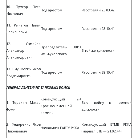
10. Пумпур Петр
Под арестом
Расстрелян 23.03.42
Иванович
11. Рычагов Павел
Под арестом
Расстрелян 28.10.41
Васильевич
12. Самойло
Преподаватель ВВИА
Александр
В той же должности
им. Жуковского
Александрович
13. Смушкевич Яков
Под арестом
Расстрелян 28.10.41
Владимирович
ГЕНЕРАЛ-ЛЕЙТЕНАНТ ТАНКОВЫХ ВОЙСК
Командующий 2-й
1. Терехин Макар
Всю войну в прежней
Краснознаменной
Фомич
должности
армией
2. Федоренко Яков
Командующий БТМВ РККА
Начальник ГАБТУ РККА
Николаевич
(маршал БТВ — 21.02.44)