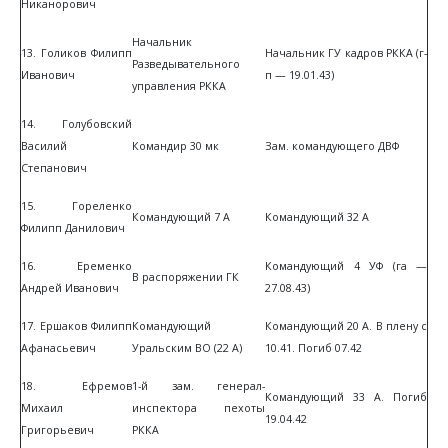
Никанорович
Начальник
13. Голиков Филипп
Начальник ГУ кадров РККА (г-
Разведывательного
Иванович
п — 19.01.43)
управления РККА
14. Голубовский
Василий
Командир 30 мк
Зам. командующего ДВФ
Степанович
15. Гореленко
Командующий 7 А
Командующий 32 А
Филипп Данилович
16. Еременко
Командующий 4 УФ (га —
В распоряжении ГК
Андрей Иванович
27.08.43)
17. Ершаков Филипп
Командующий
Командующий 20 А. В плену с
Афанасьевич
Уральским ВО (22 А)
10.41. Погиб 07.42
18. Ефремов
1-й зам. генерал-
Командующий 33 А. Погиб
Михаил
инспектора пехоты
19.04.42
Григорьевич
РККА