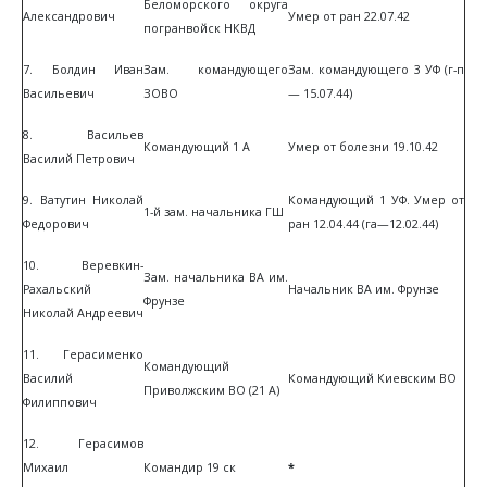
Беломорского округа
Александрович
Умер от ран 22.07.42
погранвойск НКВД
7. Болдин Иван
Зам. командующего
Зам. командующего 3 УФ (г-п
Васильевич
ЗОВО
— 15.07.44)
8. Васильев
Командующий 1 А
Умер от болезни 19.10.42
Василий Петрович
9. Ватутин Николай
Командующий 1 УФ. Умер от
1-й зам. начальника ГШ
Федорович
ран 12.04.44 (га—12.02.44)
10. Веревкин-
Зам. начальника ВА им.
Рахальский
Начальник ВА им. Фрунзе
Фрунзе
Николай Андреевич
11. Герасименко
Командующий
Василий
Командующий Киевским ВО
Приволжским ВО (21 А)
Филиппович
12. Герасимов
Михаил
Командир 19 ск
*