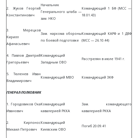
Начальник
2. Жуков Георгий
Командующий 1 БФ (МСС —
Генерального штаба —
Константинович
18.01.43)
зам. НКО
3. Мерецков
Зам. наркома обороны
Командующий КАРФ и 1 ДВФ
Кирилл
по боевой подготовке
(МСС — 26.10.44)
Афанасьевич
4. Павлов Дмитрий
Командующий
Расстрелян в июле 1941 г.
Григорьевич
Западным ОВО
5. Тюленев Иван
Командующий МВО
Командующий ЗКФ
Владимирович
ГЕНЕРАЛ-ПОЛКОВНИК
1. Городовиков Ока
Командующий
Зам. командующего
Иванович
кавалерией РККА
кавалерией РККА
2. Кирпонос
Командующий
Погиб 20.09.41
Михаил Петрович
Киевским ОВО