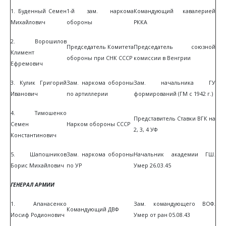
1. Буденный Семен
1-й зам. наркома
Командующий кавалерией
Михайлович
обороны
РККА
2. Ворошилов
Председатель Комитета
Председатель союзной
Климент
обороны при СНК СССР
комиссии в Венгрии
Ефремович
3. Кулик Григорий
Зам. наркома обороны
Зам. начальника ГУ
Иванович
по артиллерии
формирований (ГМ с 1942 г.)
4. Тимошенко
Представитель Ставки ВГК на
Семен
Нарком обороны СССР
2, 3, 4 УФ
Константинович
5. Шапошников
Зам. наркома обороны
Начальник академии ГШ.
Борис Михайлович
по УР
Умер 26.03.45
ГЕНЕРАЛ АРМИИ
1. Апанасенко
Зам. командующего ВОФ.
Командующий ДВФ
Иосиф Родионович
Умер от ран 05.08.43