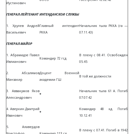
Иустинович
ГЕНЕРАЛ-ЛЕЙТЕНАНТ ИНТЕНДАНСКОИ СЛУЖБЫ
1. Хрулев Андрей
Главный интендант
Начальник тыла РККА (га —
Васильевич
РККА
07.11.43)
ГЕНЕРАЛ-МАЙОР
1. Абрамидзе Павел
В плену с 08.41. Освобожден
Командир 72 гсд
Ивлианович
05.45
2. Абсалямов
Доцент Военной
В той же должности
Манзакир
академии ГШ
3. Аввакумов Яков
Начальник тыла 61 А. Погиб
*
Александрович
07.07.42
4. Аверкин Дмитрий
Командир 48 кд. Погиб
*
Иванович
10.12.41
5. Алавердов
В плену с 07.41. Погиб в 1942
Христофор
Командир 113 сд