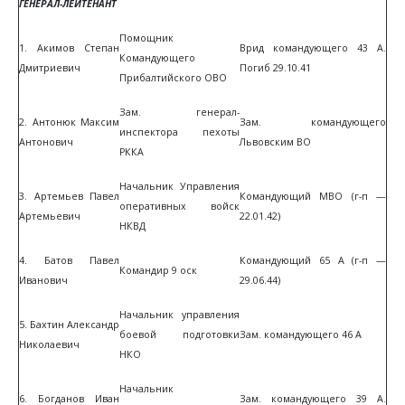
ГЕНЕРАЛ-ЛЕЙТЕНАНТ
Помощник
1. Акимов Степан
Врид командующего 43 А.
Командующего
Дмитриевич
Погиб 29.10.41
Прибалтийского ОВО
Зам. генерал-
2. Антонюк Максим
Зам. командующего
инспектора пехоты
Антонович
Львовским ВО
РККА
Начальник Управления
3. Артемьев Павел
Командующий МВО (г-п —
оперативных войск
Артемьевич
22.01.42)
НКВД
4. Батов Павел
Командующий 65 А (г-п —
Командир 9 оск
Иванович
29.06.44)
Начальник управления
5. Бахтин Александр
боевой подготовки
Зам. командующего 46 А
Николаевич
НКО
Начальник
6. Богданов Иван
Зам. командующего 39 А.