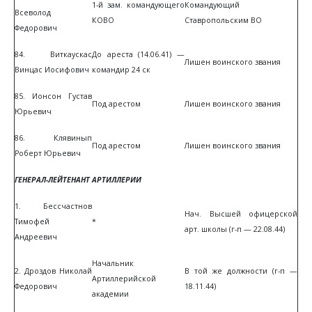
1-й зам. командующего
Командующий
Всеволод
КОВО
Ставропольским ВО
Федорович
84. Виткаускас
До ареста (14.06.41) —
Лишен воинского звания
Винцас Иосифович
командир 24 ск
85. Ионсон Густав
Под арестом
Лишен воинского звания
Юрьевич
86. Клявинып
Под арестом
Лишен воинского звания
Роберт Юрьевич
ГЕНЕРАЛ-ЛЕЙТЕНАНТ АРТИЛЛЕРИИ
1. Бессчастнов
Нач. Высшей офицерской
Тимофей
*
арт. школы (г-п — 22.08.44)
Андреевич
Начальник
2. Дроздов Николай
В той же должности (г-п —
Артиллерийской
Федорович
18.11.44)
академии