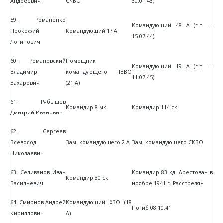
Андреевич
СКВО
30.01.43)
59. Романенко
Командующий 48 А (г-п —
Прокофий
Командующий 17 А
15.07.44)
Логинович
60. Романовский
Помощник
Командующий 19 А (г-п —
Владимир
командующего ПВВО
11.07.45)
Захарович
(21 А)
61. Рябышев
Командир 8 мк
Командир 114 ск
Дмитрий Иванович
62. Сергеев
Всеволод
Зам. командующего 2 А
Зам. командующего СКВО
Николаевич
63. Селиванов Иван
Командир 83 кд. Арестован в
Командир 30 ск
Васильевич
ноябре 1941 г. Расстрелян
64. Смирнов Андрей
Командующий ХВО (18
Погиб 08.10.41
Кириллович
А)