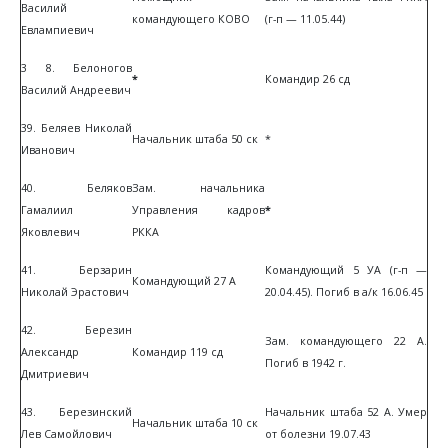
Василий
командующего КОВО
(г-п — 11.05.44)
Евлампиевич
3 8. Белоногов
*
Командир 26 сд
Василий Андреевич
39. Беляев Николай
Начальник штаба 50 ск
*
Иванович
40. Беляков
Зам. начальника
Гамалиил
Управления кадров
*
Яковлевич
РККА
41. Берзарин
Командующий 5 УА (г-п —
Командующий 27 А
Николай Эрастович
20.04.45). Погиб в а/к 16.06.45
42. Березин
Зам. командующего 22 А.
Александр
Командир 119 сд
Погиб в 1942 г.
Дмитриевич
43. Березинский
Начальник штаба 52 А. Умер
Начальник штаба 10 ск
Лев Самойлович
от болезни 19.07.43