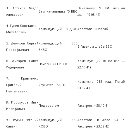
3. Астахов Федор
Начальник ГУ ГВФ (маршал
Зам. начальника ГУ ВВС
Алексеевич
ав. — 19.08.44)
4. Гусев Константин
Командующий ВВС ДВФ
Арестован и погиб
Михайлович
5. Денисов Сергей
Командующий ВВС
В Главном штабе ВВС
Прокофьевич
ЗКВО
6. Жигарев Павел
Командующий 10 ВА (г-п —
Начальник ГУ ВВС
Федорович
22.10.41)
7. Кравченко
Командир 215 иад. Погиб
Григорий
Слушатель ВА ГШ
23.02.43
Пантелеевич
8. Проскуров Иван
Под арестом
Расстрелян 28.10.41
Иосифович
9. Птухин Евгений
Командующий ВВС
Арестован в июле 1941 г.
Саввич
КОВО
Расстрелян 23.02.42