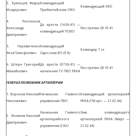
3. Кузнецов Федор
Командующий
Командующий УВО
Исидорович
Прибалтийским ОВО
4. Локтионов
До ареста (14.06.41) —
Александр
Расстрелян 28.10.41
командующий ПОВО
Дмитриевич
5. Черевиченко
Командующий
Командир 7 ск
Яков Тимофеевич
Одесским ВО (9 А)
6. Штерн Григорий
До ареста (07.06.41) —
Расстрелян 28.10.41
Михайлович
начальник ГУ ПВО РККА
ГЕНЕРАЛ-ПОЛКОВНИК АРТИЛЛЕРИИ
1. Воронов Николай
Начальник Главного
Командующий артиллерией
Николаевич
управления ПВО
РККА (ГМ арт. — 21.02.44)
Начальник Главного
Зам. командующего
2 . Яковлев Николай
артиллерийского
артиллерией РККА (Март —
Дмитриевич
управления (ГАУ)
21.02.44)