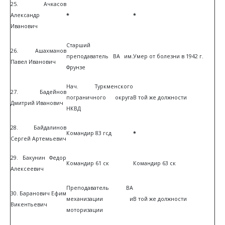
25. Ачкасов
Александр
*
*
Иванович
Старший
26. Ашахманов
преподаватель ВА им.
Умер от болезни в 1942 г.
Павел Иванович
Фрунзе
Нач. Туркменского
27. Бадейнов
пограничного округа
В той же должности
Дмитрий Иванович
НКВД
28. Байдалинов
Командир 83 гсд
*
Сергей Артемьевич
29. Бакунин Федор
Командир 61 ск
Командир 63 ск
Алексеевич
Преподаватель ВА
30. Баранович Ефим
механизации и
В той же должности
Викентьевич
моторизации