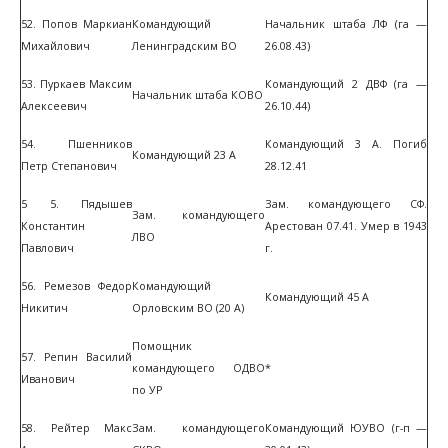
52. Попов Маркиан
Командующий
Начальник штаба ЛФ (га —
Михайлович
Ленинградским ВО
26.08.43)
53. Пуркаев Максим
Командующий 2 ДВФ (га —
Начальник штаба КОВО
Алексеевич
26.10.44)
54. Пшенников
Командующий 3 А. Погиб
Командующий 23 А
Петр Степанович
28.12.41
5 5. Пядышев
Зам. командующего СФ.
Зам. командующего
Константин
Арестован 07.41. Умер в 1943
ЛВО
Павлович
г.
56. Ремезов Федор
Командующий
Командующий 45 А
Никитич
Орловским ВО (20 А)
Помощник
57. Репин Василий
командующего ОДВО
*
Иванович
по УР
58. Рейтер Макс
Зам. командующего
Командующий ЮУВО (г-п —