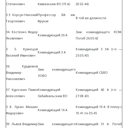
Степанович
Кавказским ВО (19 А)
20.02.44)
3 3. Корсун Николай
Профессор ВА им.
В той же должности
Георгиевич
Фрунзе
34. Костенко Федор
Зам. командующего ЮЗФ.
Командующий 26 А
Яковлевич
Погиб 26.05.42
3 5. Кузнецов
Командующий 3 УА (г-п —
Командующий 3 А
Василий Иванович
25.05.43)
36. Курдюмов
Зам. командующего
Владимир
Командующий СБВО
ЗОВО
Николаевич
37. Курочкин Павел
Командующий
Командующий 60 А (г-п —
Алексеевич
Забайкальским ВО
27.08.43)
3 8. Лукин Михаил
Командующий 19 А. В плену с
Командующий 16 А
Федорович
10.41 по 05.45
39. Львов Владимир
Зам. командующего
Командующий 51 А. Погиб