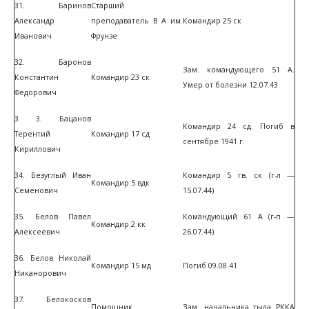
31. Баринов
Старший
Александр
преподаватель В А им.
Командир 25 ск
Иванович
Фрунзе
32. Баронов
Зам. командующего 51 А.
Константин
Командир 23 ск
Умер от болезни 12.07.43
Федорович
3 3. Бацанов
Командир 24 сд. Погиб в
Терентий
Командир 17 сд
сентябре 1941 г.
Кириллович
34. Безуглый Иван
Командир 5 гв. ск (г-л —
Командир 5 вдк
Семенович
15.07.44)
35. Белов Павел
Командующий 61 А (г-п —
Командир 2 кк
Алексеевич
26.07.44)
36. Белов Николай
Командир 15 мд
Погиб 09.08.41
Никанорович
37. Белокосков
Помощник
Зам. начальника тыла РККА