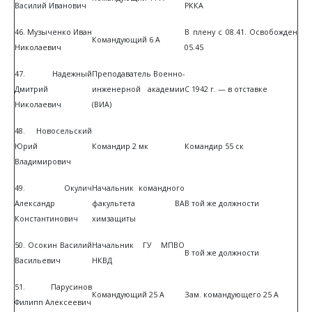
Василий Иванович
РККА
46. Музыченко Иван
В плену с 08.41. Освобожден
Командующий 6 А
Николаевич
05.45
47. Надежный
Преподаватель Военно-
Дмитрий
инженерной академии
С 1942 г. — в отставке
Николаевич
(ВИА)
48. Новосельский
Юрий
Командир 2 мк
Командир 55 ск
Владимирович
49. Окулич
Начальник командного
Александр
факультета ВА
В той же должности
Константинович
химзащиты
50. Осокин Василий
Начальник ГУ МПВО
В той же должности
Васильевич
НКВД
51. Парусинов
Командующий 25 А
Зам. командующего 25 А
Филипп Алексеевич