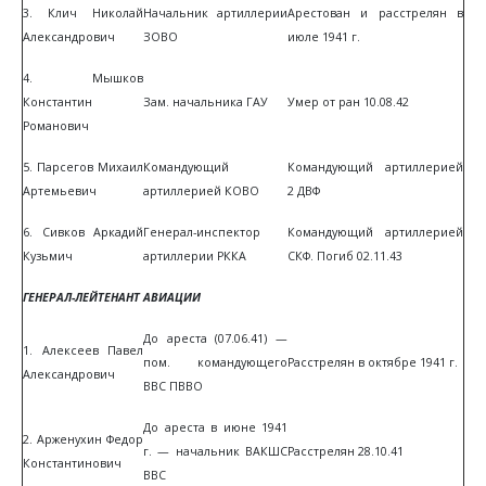
3. Клич Николай
Начальник артиллерии
Арестован и расстрелян в
Александрович
ЗОВО
июле 1941 г.
4. Мышков
Константин
Зам. начальника ГАУ
Умер от ран 10.08.42
Романович
5. Парсегов Михаил
Командующий
Командующий артиллерией
Артемьевич
артиллерией КОВО
2 ДВФ
6. Сивков Аркадий
Генерал-инспектор
Командующий артиллерией
Кузьмич
артиллерии РККА
СКФ. Погиб 02.11.43
ГЕНЕРАЛ-ЛЕЙТЕНАНТ АВИАЦИИ
До ареста (07.06.41) —
1. Алексеев Павел
пом. командующего
Расстрелян в октябре 1941 г.
Александрович
ВВС ПВВО
До ареста в июне 1941
2. Арженухин Федор
г. — начальник ВАКШС
Расстрелян 28.10.41
Константинович
ВВС