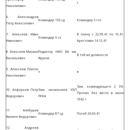
г.
Николаевич
6. Александров
Командир 155 сд
Командир 3 гск
Петр Алексеевич
7. Алексеев Иван
В плену с 22.09.41 по 10.41.
Командир 6 ск
Иванович
Арестован 14.12.41
8. Алексеев Михаил
Редактор НИО ВА им.
В той же должности
Васильевич
Фрунзе
9. Алексеев Платон
*
*
Николаевич
Зам. командующего 2 УА.
10. Алферьев Петр
Зам. начальника УБП
Пропал без вести в июне
Федорович
РККА
1942 г.
11. Алябушев
Командир 87 сд
Погиб 26.06.41
Филипп Федорович
12. Андреев