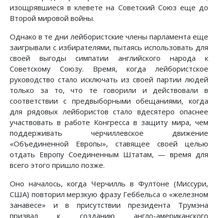
изощрявшиеся в клевете на Советский Союз еще до
Второй мировой войны.
Однако в те дни лейбористские члены парламента еще
заигрывали с избирателями, пытаясь использовать для
своей выгоды симпатии английского народа к
Советскому Союзу. Время, когда лейбористское
руководство стало исключать из своей партии людей
только за то, что те говорили и действовали в
соответствии с предвыборными обещаниями, когда
для рядовых лейбористов стало вдесятеро опаснее
участвовать в работе Конгресса в защиту мира, чем
поддерживать черчиллевское движение
«Объединенной Европы», ставящее своей целью
отдать Европу Соединенным Штатам, — время для
всего этого пришло позже.
Оно началось, когда Черчилль в Фултоне (Миссури,
США) повторил мерзкую фразу Геббельса о «железном
занавесе» и в присутствии президента Трумэна
призвал к созданию англо-американского