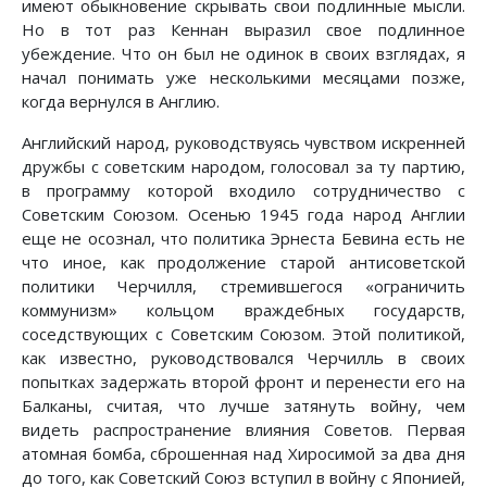
имеют обыкновение скрывать свои подлинные мысли.
Но в тот раз Кеннан выразил свое подлинное
убеждение. Что он был не одинок в своих взглядах, я
начал понимать уже несколькими месяцами позже,
когда вернулся в Англию.
Английский народ, руководствуясь чувством искренней
дружбы с советским народом, голосовал за ту партию,
в программу которой входило сотрудничество с
Советским Союзом. Осенью 1945 года народ Англии
еще не осознал, что политика Эрнеста Бевина есть не
что иное, как продолжение старой антисоветской
политики Черчилля, стремившегося «ограничить
коммунизм» кольцом враждебных государств,
соседствующих с Советским Союзом. Этой политикой,
как известно, руководствовался Черчилль в своих
попытках задержать второй фронт и перенести его на
Балканы, считая, что лучше затянуть войну, чем
видеть распространение влияния Советов. Первая
атомная бомба, сброшенная над Хиросимой за два дня
до того, как Советский Союз вступил в войну с Японией,