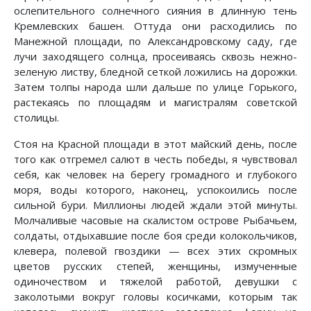
ослепительного солнечного сияния в длинную тень
Кремлевских башен. Оттуда они расходились по
Манежной площади, по Александровскому саду, где
лучи заходящего солнца, просеиваясь сквозь нежно-
зеленую листву, бледной сеткой ложились на дорожки.
Затем толпы народа шли дальше по улице Горького,
растекаясь по площадям и магистралям советской
столицы.
Стоя на Красной площади в этот майский день, после
того как отгремел салют в честь победы, я чувствовал
себя, как человек на берегу громадного и глубокого
моря, воды которого, наконец, успокоились после
сильной бури. Миллионы людей ждали этой минуты.
Молчаливые часовые на скалистом острове Рыбачьем,
солдаты, отдыхавшие после боя среди колокольчиков,
клевера, полевой гвоздики — всех этих скромных
цветов русских степей, женщины, измученные
одиночеством и тяжелой работой, девушки с
заколотыми вокруг головы косичками, которым так