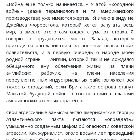
«Война еще только начинается…» У этой «холодной
войны» (даже терминология и та американского
производства!) уже имеются жертвы. Я имею в виду не
Джеймса Форрестола, который хотел запугать весь
мир, а вместо этого сам сошел с ума от страха. Я
говорю о трудящихся массах Запада, которым
приходится расплачиваться за военные планы своих
правительств, и в первую очередь о народе моей
родной страны — Англии, который так и не дождался
обещанного ему облегчения жизни. На плечи
английских рабочих, на плечи населения
переуплотненных индустриальных районов ляжет вся
тяжесть страданий, если Британские острова станут
Мальтой будущей войны в соответствии с планами
американских атомных стратегов.
Свои агрессивные замыслы англо-американские творцы
Атлантического пакта пытаются «оправдать»
умышленно созданным мифом об опасности советской
агрессии. Как журналист, около восьми лет проведший
в Советском Союзе, я считаю своим долгом перед