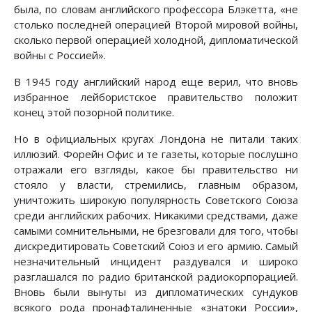
была, по словам английского профессора Блэкетта, «не
столько последней операцией Второй мировой войны,
сколько первой операцией холодной, дипломатической
войны с Россией».
В 1945 году английский народ еще верил, что вновь
избранное лейбористское правительство положит
конец этой позорной политике.
Но в официальных кругах Лондона не питали таких
иллюзий. Форейн Офис и те газеты, которые послушно
отражали его взгляды, какое бы правительство ни
стояло у власти, стремились, главным образом,
уничтожить широкую популярность Советского Союза
среди английских рабочих. Никакими средствами, даже
самыми сомнительными, не брезговали для того, чтобы
дискредитировать Советский Союз и его армию. Самый
незначительный инцидент раздувался и широко
разглашался по радио британской радиокорпорацией.
Вновь были вынуты из дипломатических сундуков
всякого рода пронафталиненные «знатоки России»,