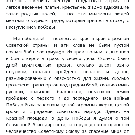
хотелось сменить жесткую солдатскую форму на
легкое весеннее платье, крестьяне, жадно вдыхавшие
запах родных полей, — все эти миллионы людей
мечтали о мирном труде, который пришел в страну с
наступлением победы.
— Мы победили! — неслось из края в край огромной
Советской страны. И эти слова не были пустой
похвальбой в час триумфа. Их произносили те, кто шел
в бой с верой в правоту своего дела. Сколько было
дней мучительных тревог, сколько высот взято
штурмом, сколько пройдено оврагов и дорог,
разминированных с опасностью для жизни, сколько
провезено транспортов под градом бомб, сколько миль
русской, польской, балканской, немецкой земли
пройдено с первого и до последнего часа войны!
Победа была завоевана ценой огромных жертв, ценой
крови и страданий советского народа. Здесь, на
Красной площади, в День Победы я думал о той
безмерной благодарности, которую должно принести
человечество Советскому Союзу за спасение мира от