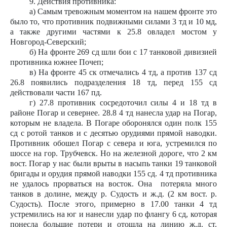
9. Действия противника:
а) Самым тревожным моментом на нашем фронте это
было то, что противник подвижными силами 3 тд и 10 мд,
а также другими частями к 25.8 овладел мостом у
Новгород-Северский;
б) На фронте 269 сд шли бои с 17 танковой дивизией
противника южнее Почеп;
в) На фронте 45 ск отмечались 4 тд, а против 137 сд
26.8 появились подразделения 18 тд, перед 155 сд
действовали части 167 пд.
г) 27.8 противник сосредоточил силы 4 и 18 тд в
районе Погар и севернее. 28.8 4 тд нанесла удар на Погар,
которым не владела. В Погаре оборонялся один полк 155
сд с ротой танков и с десятью орудиями прямой наводки.
Противник обошел Погар с севера и юга, устремился по
шоссе на гор. Трубчевск. Но на железной дороге, что 2 км
вост. Погар у нас были врыты в насыпь танки 19 танковой
бригады и орудия прямой наводки 155 сд. 4 тд противника
не удалось прорваться на восток. Она
потеряла много
танков в долине, между р. Судость и ж.д. (2 км вост. р.
Судость). После этого, примерно в 17.00 танки 4 тд
устремились на юг и нанесли удар по флангу 6 сд, которая
понесла большие потери и отошла на линию ж.д. ст.