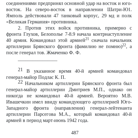
соединениями предпринял основной удар на восток и юго-
восток. На северо-восток в направлении Шатри-Ю1.
Ямполь действовали 47 танковый корпус, 29 мд и полк
«Великая Германия» противника.
2. Против этих войск противника, примерно с
фронта Глухов, Белополье 7-8.9 начала контрнаступление
21
40 армия. Командовал этой армией
сначала начальник
22
артиллерии Брянского фронта (фамилию не помню)
, а
после генерал тов. Жмаченко Ф. Ф.
________________
21
В указанное время 40-й армией командовал
генерал-майор Подлас К. П.
22
Начальником артиллерии Брянского фронта был
генерал-майор артиллерии Дмитриев М.П., однако он
никогда не командовал 40-й армией. Вероятно М.В.
Ивашечкин имел ввиду командующего артиллерией Юго-
Западного фронта (направления) генерал-лейтенанта
артиллерии Парсегова М.А., который командовал 40-й
армией в период март-июнь 1942 года.
487