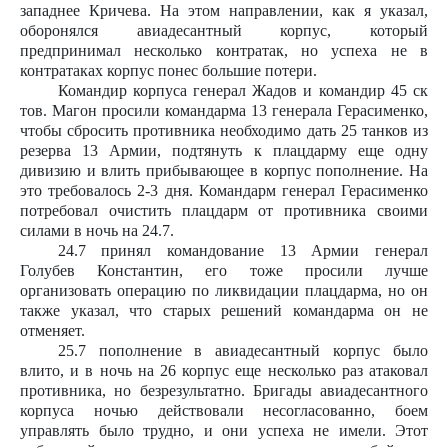
западнее Кричева. На этом направлении, как я указал,
оборонялся авиадесантный корпус, который
предпринимал несколько контратак, но успеха не в
контратаках корпус понес большие потери.
Командир корпуса генерал Жадов и командир 45 ск
тов. Магон просили командарма 13 генерала Герасименко,
чтобы сбросить противника необходимо дать 25 танков из
резерва 13 Армии, подтянуть к плацдарму еще одну
дивизию и влить прибывающее в корпус пополнение. На
это требовалось 2-3 дня. Командарм генерал Герасименко
потребовал очистить плацдарм от противника своими
силами в ночь на 24.7.
24.7 принял командование 13 Армии генерал
Голубев Константин, его тоже просили лучше
организовать операцию по ликвидации плацдарма, но он
также указал, что старых решений командарма он не
отменяет.
25.7 пополнение в авиадесантный корпус было
влито, и в ночь на 26 корпус еще несколько раз атаковал
противника, но безрезультатно. Бригады авиадесантного
корпуса ночью действовали несогласованно, боем
управлять было трудно, и они успеха не имели. Этот