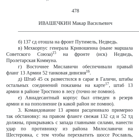
478
ИВАШЕЧКИН Макар Васильевич
________________________________________________
б) 137 сд отошла на фронт Путимель, Недведь.
в) Мехкорпус генерала Кривошеина (ныне маршала
15
Советского Союза)
на фронте (иск) Недведь,
Пролетарская Коммуна.
г) Восточнее Миславичи обеспечивали правый
16
фланг 13 Армии 52 танковая дивизия
.
д) Штаб 45 ск разместился в сарае в Галичи, штабы
17
остальных соединений показаны на карте
, штаб 13
армии в районе Тростино в лесу (точно не помню).
е) Авиадесантный корпус был отведен в резерв
армии и на пополнение (в какой район не помню).
3. Командование 13 армии расценивало примерно
так обстановку: на правом фланге свежая 132 сд и 52 тд
должны, прикрываясь с запада главными силами, нанести
удар по противнику из района Милославичи на
Шестеровка, с тем чтобы перехватить шоссе Рославль,