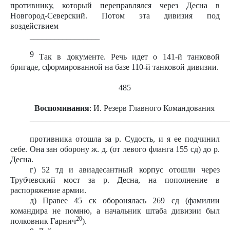
противнику, который переправлялся через Десна в
Новгород-Северский. Потом эта дивизия под
воздействием
_________________
9
Так в документе. Речь идет о 141-й танковой
бригаде, сформированной на базе 110-й танковой дивизии.
485
Воспоминания
: И. Резерв Главного Командования
________________________________________________
противника отошла за р. Судость, и я ее подчинил
себе. Она зан оборону ж. д. (от левого фланга 155 сд) до р.
Десна.
г) 52 тд и авиадесантный корпус отошли через
Трубчевский мост за р. Десна, на пополнение в
распоряжение армии.
д) Правее 45 ск оборонялась 269 сд (фамилии
командира не помню, а начальник штаба дивизии был
20
полковник Гарнич
).