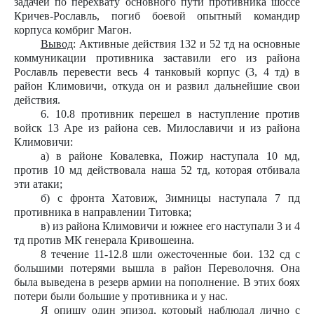
задачей по перехвату основного пути противника шоссе
Кричев-Рославль, погиб боевой опытный командир
корпуса комбриг Магон.
Вывод
: Активные действия 132 и 52 тд на основные
коммуникации противника заставили его из района
Рославль перевести весь 4 танковый корпус (3, 4 тд) в
район Климовичи, откуда он и развил дальнейшие свои
действия.
6. 10.8 противник перешел в наступление против
войск 13 Аре из района сев. Милославичи и из района
Климовичи:
а) в районе Ковалевка, Пожир наступала 10 мд,
против 10 мд действовала наша 52 тд, которая отбивала
эти атаки;
б) с фронта Хатовиж, Зимницы наступала 7 пд
противника в направлении Титовка;
в) из района Климовичи и южнее его наступали 3 и 4
тд против МК генерала Кривошеина.
8 течение 11-12.8 шли ожесточенные бои. 132 сд с
большими потерями вышла в район Переволочня. Она
была выведена в резерв армии на пополнение. В этих боях
потери были большие у противника и у нас.
Я опишу один эпизод, который наблюдал лично с