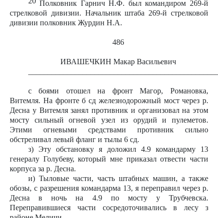
20
Полковник Гарнич Н.Ф. был командиром 269-й
стрелковой дивизии. Начальник штаба 269-й стрелковой
дивизии полковник Журдин Н.А.
486
ИВАШЕЧКИН Макар Васильевич
________________________________________________
с боями отошел на фронт Магор, Романовка,
Витемля. На фронте б сд железнодорожный мост через р.
Десна у Витемля занял противник и организовал на этом
мосту сильный огневой узел из орудий и пулеметов.
Этими огневыми средствами противник сильно
обстреливал левый фланг и тылы 6 сд.
з) Эту обстановку я доложил 4.9 командарму 13
генералу Голубеву, который мне приказал отвести части
корпуса за р. Десна.
и) Тыловые части, часть штабных машин, а также
обозы, с разрешения командарма 13, я переправил через р.
Десна в ночь на 4.9 по мосту у Трубчевска.
Переправившиеся части сосредоточивались в лесу з
районе Меличи.