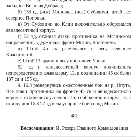
западнее Великая Дубрава;
б) 155 сд (иск) Миновка, (иск) Субовичи, штаб лес
севернее Поповка.
в) От Субовичи до Клин включительно оборонялся
авиадесантный корпус.
г) 52 тд, отбивая атаки противника на Мглинском
направлении, удерживала фронт Мглин, Костеничи.
д) Штаб 45 ск размещался в лесу севернее
Красницкий.
е) Штаб 13 армии в лесу восточнее Унечи.
52 тд и авиадесантный корпус подчинялись
непосредственно командарму 13, в подчинении 45 ск были
137 сд и 155 сд.
9. 16.8 развернулись ожесточенные бои на р. Ипуть.
Все атаки противника на фронте 45 ск и авиадесантного
корпуса отбивались успешно. По сообщению штарма 13, к
исходу дня 16.8 52 тд вела упорные бои город Мглин.
481
Воспоминания:
И. Резерв Главного Командования
________________________________________________