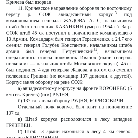
Кричева был взорван.
11. Кричевское направление оборонял по восточному
13
берегу р. СОЖ авиадесантный корпус
под
командованием генерала ЖАДОВА А. С, начальником
штаба был полковник КАЗАНКИН (умер в 1954 г.). За р.
СОЖ штаб 45 ск поступил в подчинение командующего
13 Армии. Командарм был генерал Герасименко, а 24.7 его
сменил генерал Голубев Константин, начальником штаба
14
армии был генерал Петрушевский
, начальником
оперативного отдела полковник Иванов (ныне генерал-
полковник — начальник штаба Московского округа). 45 ск
был подчинен 4 адк генерала Жадова, а потом его сменил
полковник Гришин (не командир 137 дивизии, а другой).
Корпус занял оборону на реке СОЖ:
а) авиадесантному корпусу на фронте ВОРОНЕВО (5
км сев. Кричев) (иск) РУДНЯ;
б) 137 сд заняла оборону РУДНЯ, БОРИСОВИЧИ.
Отдельный полк корпуса был влит на пополнение
137 сд.
в) Штаб корпуса расположился в лесу западнее
ГРЯЗЕВЕЦ.
Г) Штаб 13 армии находился в лесу 4 км северо-
западнее КЛИМОВИЧИ.