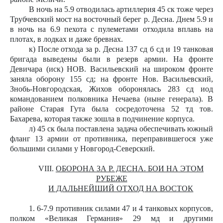
В ночь на 5.9 отводилась артиллерия 45 ск тоже через
Трубчевский мост на восточный берег р. Десна. Днем 5.9 и
в ночь на 6.9 пехота с пулеметами отходила вплавь на
плотах, в лодках и даже бревнах.
к) После отхода за р. Десна 137 сд б сд и 19 танковая
бригада выведены были в резерв армии. На фронте
Девичара (иск) НОВ. Васильевский на широком фронте
заняла оборону 155 сд; на фронте Нов. Васильевский,
Знобь-Новгородская, Жихов оборонялась 283 сд иод
командованием полковника Нечаева (ныне генерала). В
районе Старая Гута была сосредоточена 52 тд тов.
Бахарева, которая также зошла в подчинение корпуса.
л) 45 ск была поставлена задача обеспечивать южный
фланг 13 армии от противника, переправившегося уже
большими силами у Новгород-Северский.
VIII.
ОБОРОНА ЗА Р. ДЕСНА. БОИ НА ЭТОМ
РУБЕЖЕ
И ДАЛЬНЕЙШИЙ ОТХОД НА ВОСТОК
1. 6-7.9 противник силами 47 и 4 танковых корпусов,
полком «Великая Германия» 29 мд и другими