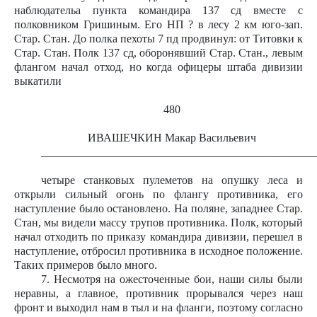
наблюдательа пункта командира 137 сд вместе с
полковником Гришиным. Его НП ? в лесу 2 км юго-зап.
Стар. Стан. До полка пехоты 7 пд продвинул: от Титовки к
Стар. Стан. Полк 137 сд, оборонявший Стар. Стан., левым
флангом начал отход, но когда офицеры штаба дивизии
выкатили
480
ИВАШЕЧКИН Макар Васильевич
________________________________________________
четыре станковых пулеметов на опушку леса и
открыли сильный огонь по флангу противника, его
наступление было остановлено. На поляне, западнее Стар.
Стан, мы видели массу трупов противника. Полк, который
начал отходить по приказу командира дивизии, перешел в
наступление, отбросил противника в исходное положение.
Таких примеров было много.
7. Несмотря на ожесточенные бои, наши силы были
неравны, а главное, противник прорывался через наш
фронт и выходил нам в тыл и на фланги, поэтому согласно