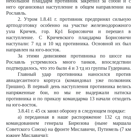
небольшой плацдарм противник закрепил за собой и с
него организовал наступление в общем направлении на
Рославль.
2. Утром 1.8.41 г. противник предпринял сильную
артподготовку особенно на участке железнодорожного
узла Кричев, гор. Кр1 Борисовичи и перешел в
наступление. С Кричевского плацдарма Борисовичи
наступали: 7 пд и 10 мд противника. Основной их был
направлен на юго-восток.
За этими дивизиями противника по шоссе на
Рославль устремилось много танков, впоследствии
подтвердилось, что это были 4 и 3 тд из группы Гудериана.
Главный удар противника наносился против
авиадесантного корпуса (командовал уже полковник
Гришин). В первый день наступления противника велись
напряженные бои, но мы не выдержали натиска
противника и по приказу командарма 13 начали отходить
на юго-восток.
3.8.41 г. 45 ск занял оборону в следующем порядке:
а) переданная в наше распоряжение 132 сд под
командованием генерала Бирюзова (ныне маршала
Советского Союза) на фронте Миславичи, Путимель (7 км
южнее Миславичи);