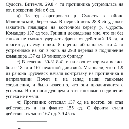
Судость, Витемля. 29.8 4 тд противника устремилась на
юг, прекратив бой с 6 сд.
д) 18 тд форсировала р. Судость в районе
Малиновский, Березовка. В первый день 28.8 ей удалось
захватить плацдарм на восточном берегу р. Судость.
Командир 137 сд тов. Гришин докладывал мне, что он без
танков не сможет удержать фронт от действий 18 тд, и
просил дать ему танки. Я оценил обстановку, что 4 тд
устремилась на юг, в ночь на 29.8 передал в подчинение
командира 137 сд 19 танковую бригаду.
е) В течение 30-31.8.41 г. на фронте корпуса велись
бои с 18 тд и 167 пехотной дивизией. Мы знали, что с 1.9
из района Трубчевск начали контратаку на противника в
направлении Почеп и на запад наши танковые
соединения, и было известно, что они продвигаются с
успехом. Но в последующем и эти танковые соединения
успеха не имели.
ж) Противник оттеснял 137 сд на восток, он стал
действовать и на фланге 155 сд. С фронта стали
действовать части 167 пд. 3.9 45 ск
_____________