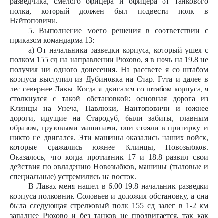
разведчика, смелого офицера и офицера от танкового
полка, который должен был подвести полк в
Найтоповичи.
5. Выполнение моего решения в соответствии с
приказом командарма 13:
а) От начальника разведки корпуса, который ушел с
полком 155 сд на направлении Рюхово, я в ночь на 19.8 не
получил ни одного донесения. На рассвете я со штабом
корпуса выступил из Дубиновка на Стар. Гута и далее в
лес севернее Лавы. Когда я двигался со штабом корпуса, я
столкнулся с такой обстановкой: основная дорога из
Клинцы на Унеча, Павлюки, Наитоповичи и южнее
дороги, идущие на Стародуб, были забиты, главным
образом, грузовыми машинами, они стояли в притирку, и
никто не двигался. Эти машины оказались наших войск,
которые сражались южнее Клинцы, Новозыбков.
Оказалось, что когда противник 17 и 18.8 развил свои
действия по овладению Новозыбков, машины (тыловые и
специальные) устремились на восток.
В Лавах меня нашел в 6.00 19.8 начальник разведки
корпуса полковник Соловьев и доложил обстановку, а она
была следующая стрелковый полк 155 сд залег в 1-2 км
западнее Рюхово и без танков не продвигается, так как