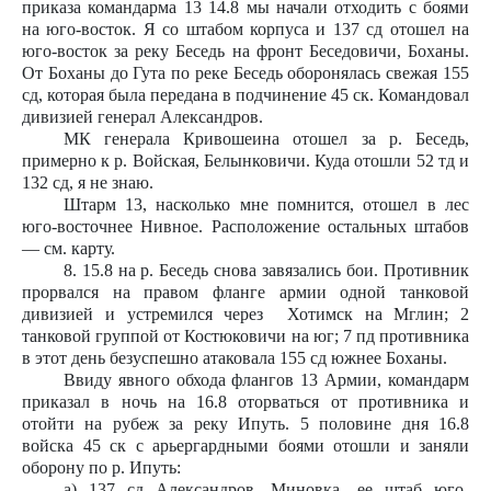
приказа командарма 13 14.8 мы начали отходить с боями
на юго-восток. Я со штабом корпуса и 137 сд отошел на
юго-восток за реку Беседь на фронт Беседовичи, Боханы.
От Боханы до Гута по реке Беседь оборонялась свежая 155
сд, которая была передана в подчинение 45 ск. Командовал
дивизией генерал Александров.
МК генерала Кривошеина отошел за р. Беседь,
примерно к р. Войская, Белынковичи. Куда отошли 52 тд и
132 сд, я не знаю.
Штарм 13, насколько мне помнится, отошел в лес
юго-восточнее Нивное. Расположение остальных штабов
— см. карту.
8. 15.8 на р. Беседь снова завязались бои. Противник
прорвался на правом фланге армии одной танковой
дивизией и устремился через
Хотимск на Мглин; 2
танковой группой от Костюковичи на юг; 7 пд противника
в этот день безуспешно атаковала 155 сд южнее Боханы.
Ввиду явного обхода флангов 13 Армии, командарм
приказал в ночь на 16.8 оторваться от противника и
отойти на рубеж за реку Ипуть. 5 половине дня 16.8
войска 45 ск с арьергардными боями отошли и заняли
оборону по р. Ипуть:
а) 137 сд Александров, Миновка, ее штаб юго-