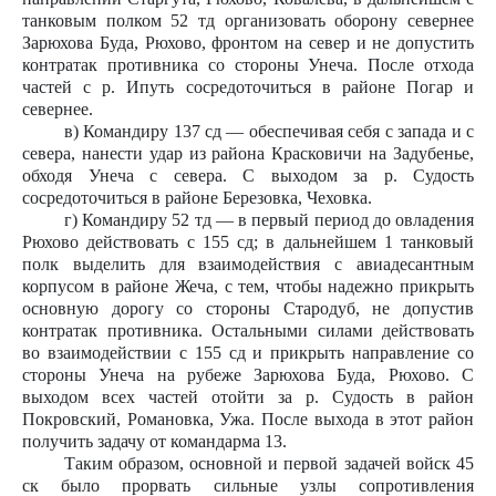
танковым полком 52 тд организовать оборону севернее
Зарюхова Буда, Рюхово, фронтом на север и не допустить
контратак противника со стороны Унеча. После отхода
частей с р. Ипуть сосредоточиться в районе Погар и
севернее.
в) Командиру 137 сд — обеспечивая себя с запада и с
севера, нанести удар из района Красковичи на Задубенье,
обходя Унеча с севера. С выходом за р. Судость
сосредоточиться в районе Березовка, Чеховка.
г) Командиру 52 тд — в первый период до овладения
Рюхово действовать с 155 сд; в дальнейшем 1 танковый
полк выделить для взаимодействия с авиадесантным
корпусом в районе Жеча, с тем, чтобы надежно прикрыть
основную дорогу со стороны Стародуб, не допустив
контратак противника. Остальными силами действовать
во взаимодействии с 155 сд и прикрыть направление со
стороны Унеча на рубеже Зарюхова Буда, Рюхово. С
выходом всех частей отойти за р. Судость в район
Покровский, Романовка, Ужа. После выхода в этот район
получить задачу от командарма 13.
Таким образом, основной и первой задачей войск 45
ск было прорвать сильные узлы сопротивления