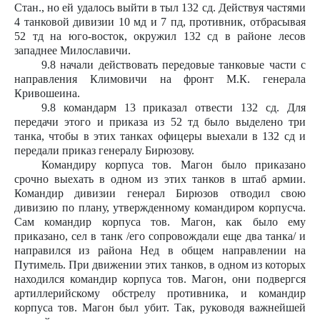
Стан., но ей удалось выйти в тыл 132 сд. Действуя частями
4 танковой дивизии 10 мд и 7 пд, противник, отбрасывая
52 тд на юго-восток, окружил 132 сд в районе лесов
западнее Милославичи.
9.8 начали действовать передовые танковые части с
направления Климовичи на фронт М.К. генерала
Кривошеина.
9.8 командарм 13 приказал отвести 132 сд. Для
передачи этого и приказа из 52 тд было выделено три
танка, чтобы в этих танках офицеры выехали в 132 сд и
передали приказ генералу Бирюзову.
Командиру корпуса тов. Магон было приказано
срочно выехать в одном из этих танков в штаб армии.
Командир дивизии генерал Бирюзов отводил свою
дивизию по плану, утвержденному командиром корпусча.
Сам командир корпуса тов. Магон, как было ему
приказано, сел в танк /его сопровождали еще два танка/ и
направился из района Нед в общем направлении на
Путимель. При движении этих танков, в одном из которых
находился командир корпуса тов. Магон, они подвергся
артиллерийскому обстрелу противника, и командир
корпуса тов. Магон был убит. Так, руководя важнейшей