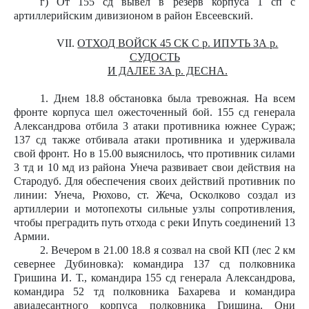
г) От 155 сд вывел в резерв корпуса 1 сп с
артиллерийским дивизионом в район Евсеевский.
VII.
ОТХОД ВОЙСК 45 СК С р. ИПУТЬ ЗА р.
СУДОСТЬ
И ДАЛЕЕ ЗА р. ДЕСНА.
1. Днем 18.8 обстановка была тревожная. На всем
фронте корпуса шел ожесточенный бой. 155 сд генерала
Александрова отбила 3 атаки противника южнее Сураж;
137 сд также отбивала атаки противника и удерживала
свой фронт. Но в 15.00 выяснилось, что противник силами
3 тд и 10 мд из района Унеча развивает свои действия на
Стародуб. Для обеспечения своих действий противник по
линии: Унеча, Рюхово, ст. Жеча, Осколково создал из
артиллерии и мотопехоты сильные узлы сопротивления,
чтобы преградить путь отхода с реки Ипуть соединений 13
Армии.
2. Вечером в 21.00 18.8 я созвал на свой КП (лес 2 км
севернее Дубиновка): командира 137 сд полковника
Гришина И. Т., командира 155 сд генерала Александрова,
командира 52 тд полковника Бахарева и командира
авиадесантного корпуса полковника Гришина. Они