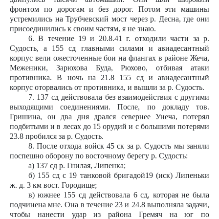
фронтом по дорогам и без дорог. Потом эти машины
устремились на Трубчевский мост через р. Десна, где они
присоединились к своим частям, я не знаю.
6. В течение 19 и 20.8.41 г. отходили части за р.
Судость, а 155 сд главными силами и авиадесантный
корпус вели ожесточенные бои на флангах в районе Жеча,
Меженики, Зарюхова Буда, Рюхово, отбивая атаки
противника. В ночь на 21.8 155 сд и авиадесантный
корпус оторвались от противника, и вышли за р. Судость.
7. 137 сд действовала без взаимодействия с другими
выходящими соединениями. После, по докладу тов.
Гришина, он два дня дрался севернее Унеча, потерял
подбитыми и в лесах до 15 орудий и с большими потерями
23.8 пробился за р. Судость.
8. После отхода войск 45 ск за р. Судость мы заняли
поспешно оборону по восточному берегу р. Судость:
а) 137 сд р. Гнилая, Липенка;
б) 155 сд с 19 танковой бригадой19 (иск) Липеньки
ж. д. 3 км вост. Городище;
в) южнее 155 сд действовала 6 сд, которая не была
подчинена мне. Она в течение 23 и 24.8 выполняла задачи,
чтобы нанести удар из района Гремяч на юг по