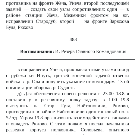
противника на фронте Жеча, Унеча; второй последующей
задачей — создать свои узлы сопротивления: один — в
районе станции Жеча, Меженики фронтом на юг,
исправлении Стародуб; второй — на фронте Зарюхова
Буда, Рюхово
483
Воспоминания:
И. Резерв Главного Командования
________________________________________________
в направлении Унеча, прикрывая этими узлами отход
с рубежа ки Ипуть; третьей конечной задачей отвести
войска за р. Ола и получить указание от командарма 13 об
организации оборок». р. Судость.
д) Для обеспечения своего решения в 23.00 18.8 я
поставил у » резервному полку задачу: в 1.00 19.8
выступить на Стар. Гута, Найтоповичи, Рюхово,
присоединить в районе Найтоповичи один танковый полк
52 тд. Утром 19.8 организовать взаимодействие с танками
и овладеть Рюхово. С этим полком я послал начальника
разведки корпуса полковника Соловьева, опытного