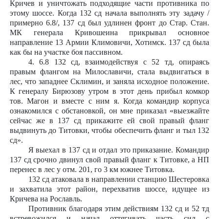
Кричев и уничтожать подходящие части противника по
этому шоссе. Когда 132 сд начала выполнять эту задачу /
примерно 6.8/, 137 сд был удлинен фронт до Стар. Стан.
МК генерала Кривошеина прикрывал основное
направление 13 Армии Климовичи, Хотимск. 137 сд была
как бы на участке боя пассивном.
4. 6.8 132 сд, взаимодействуя с 52 тд, опираясь
правым флангом на Милославичи, стала выдвигаться в
лес, что западнее Склимин, и заняла исходное положение.
К генералу Бирюзову утром в этот день прибыл комкор
тов. Магон и вместе с ним я. Когда командир корпуса
ознакомился с обстановкой, он мне приказал «выезжайте
сейчас же в 137 сд прикажите ей свой правый фланг
выдвинуть до Титовки, чтобы обеспечить фланг и тыл 132
сд».
Я выехал в 137 сд и отдал это приказание. Командир
137 сд срочно двинул свой правый фланг к Титовке, а НП
перенес в лес у отм. 201, го 3 км южнее Титовка.
132 сд атаковала в направлении станцию Шестеровка
и захватила этот район, перехватив шоссе, идущее из
Кричева на Рославль.
Противник благодаря этим действиям 132 сд и 52 тд
встревожился и начал оттягивать часть сил с