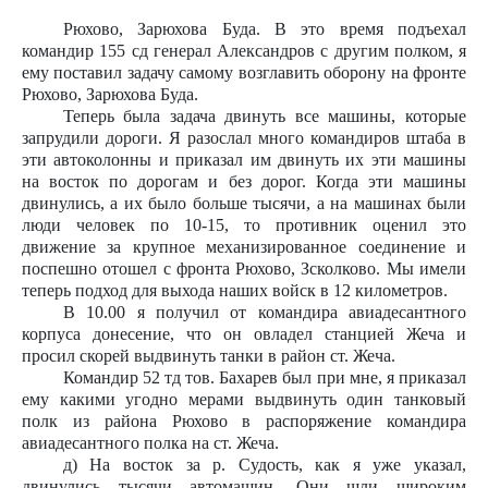
Рюхово, Зарюхова Буда. В это время подъехал
командир 155 сд генерал Александров с другим полком, я
ему поставил задачу самому возглавить оборону на фронте
Рюхово, Зарюхова Буда.
Теперь была задача двинуть все машины, которые
запрудили дороги. Я разослал много командиров штаба в
эти автоколонны и приказал им двинуть их эти машины
на восток по дорогам и без дорог. Когда эти машины
двинулись, а их было больше тысячи, а на машинах были
люди человек по 10-15, то противник оценил это
движение за крупное механизированное соединение и
поспешно отошел с фронта Рюхово, Зсколково. Мы имели
теперь подход для выхода наших войск в 12 километров.
В 10.00 я получил от командира авиадесантного
корпуса донесение, что он овладел станцией Жеча и
просил скорей выдвинуть танки в район ст. Жеча.
Командир 52 тд тов. Бахарев был при мне, я приказал
ему какими угодно мерами выдвинуть один танковый
полк из района Рюхово в распоряжение командира
авиадесантного полка на ст. Жеча.
д) На восток за р. Судость, как я уже указал,
двинулись тысячи автомашин. Они шли широким