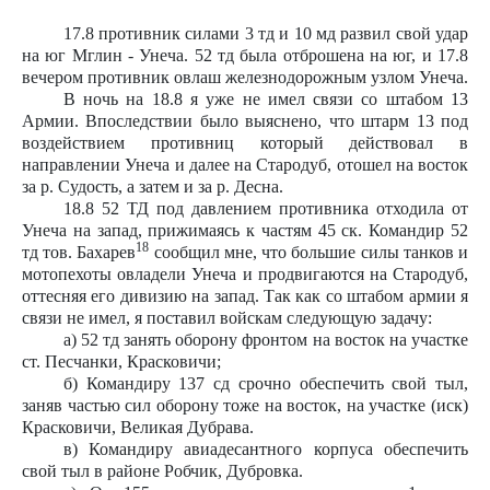
17.8 противник силами 3 тд и 10 мд развил свой удар
на юг Мглин - Унеча. 52 тд была отброшена на юг, и 17.8
вечером противник овлаш железнодорожным узлом Унеча.
В ночь на 18.8 я уже не имел связи со штабом 13
Армии. Впоследствии было выяснено, что штарм 13 под
воздействием противниц который действовал в
направлении Унеча и далее на Стародуб, отошел на восток
за р. Судость, а затем и за р. Десна.
18.8 52 ТД под давлением противника отходила от
Унеча на запад, прижимаясь к частям 45 ск. Командир 52
18
тд тов. Бахарев
сообщил мне, что большие силы танков и
мотопехоты овладели Унеча и продвигаются на Стародуб,
оттесняя его дивизию на запад. Так как со штабом армии я
связи не имел, я поставил войскам следующую задачу:
а) 52 тд занять оборону фронтом на восток на участке
ст. Песчанки, Красковичи;
б) Командиру 137 сд срочно обеспечить свой тыл,
заняв частью сил оборону тоже на восток, на участке (иск)
Красковичи, Великая Дубрава.
в) Командиру авиадесантного корпуса обеспечить
свой тыл в районе Робчик, Дубровка.