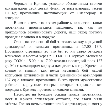
Чериков и Кричев, успешно обеспечивала своими
контратаками свой левый фланг от наступающих частей
10 мд противника, наступающих от Славгорода и
севернее.
В связи с тем, что в этом районе много лесов, танки
противника продвигались медленно, так как им
приходилось разминировать дороги, наш отход поэтому
проходил планово и в порядке.
Очень ожесточенный бой завязался между корпусной
артиллерией и танками противника в 17.00 17.7.
Противник стремился во что бы то ни стало овладеть
Кричевом и мостом через р. СОЖ. СП корпуса отошел за
реку СОЖ в 15.00, а в 17.00 отходил последний полк 137
сд. Мы с командиром корпуса находились в гор. Кричев на
крыше и видели, как велся неравный бой нашей
корпусной артиллерией и части дивизионной артиллерии
137 сд с танками противника. В это время мужественно
работали корпусные саперы, которые закрывали все
подходы к Кричеву противотанковыми минами.
Несмотря на большие усилия танков противника,
мост и Кричев артиллерия отстояла, его атаки были
отбиты. Только ночью отошел штаб и артиллерия, и мост у