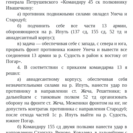
генерала Петрушевского «Командиру 45 ск полковнику
Ивашечкину:
а) противник подвижными силами овладел Унеча и
Стародуб;
б) подчинить себе все части 13 армии,
обороняющиеся на р. Ипуть (137 сд, 155 сд, 52 тд и
авиадесантный корпус);
в) задача — обеспечивая себе с запада, с севера и юга,
прорвать фронт противника южнее Унеча и вывести все
соединения 13 армии за р. Судость в район к востоку от
Погар».
4. В соответствии с приказом командарма 13 я
решил:
а) авиадесантному корпусу, обеспечивая себя
незначительными силами на р. Ипуть, нанести удар по
противнику в направлении ст. Жеча, Решетники; в
дальнейшем с танковым полком 52 тд организовать
оборону на фронте ст. Жеча, Меженики фронтом на юг, не
допустить контратак противника с направления Стародуб;
после отхода частей 1с р. Ипуть выйти на р. Судость,
южнее Погар.
б) Командиру 155 сд двумя полками нанести удар в
направлении Старгута, Рюхово, Ковалева, в дальнейшем с