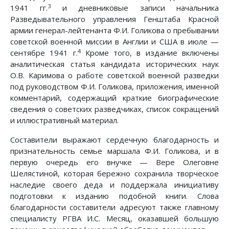
3
1941 гг.
и дневниковые записи начальника
Разведывательного управления Генштаба Красной
армии генерал-лейтенанта Ф.И. Голикова о пребывании
советской военной миссии в Англии и США в июле —
4
сентябре 1941 г.
Кроме того, в издание включены
аналитическая статья кандидата исторических наук
О.В. Каримова о работе советской военной разведки
под руководством Ф.И. Голикова, приложения, именной
комментарий, содержащий краткие биографические
сведения о советских разведчиках, список сокращений
и иллюстративный материал.
Составители выражают сердечную благодарность и
признательность семье маршала Ф.И. Голикова, и в
первую очередь его внучке — Вере Олеговне
Шелястиной, которая бережно сохранила творческое
наследие своего деда и поддержала инициативу
подготовки к изданию подобной книги. Слова
благодарности составители адресуют также главному
специалисту РГВА И.С. Месяц, оказавшей большую