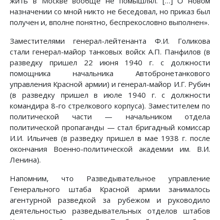
жить в Москве вообще не помышлял. […] О новом
назначении со мной никто не беседовал, но приказ был
получен и, вполне понятно, беспрекословно выполнен».
Заместителями генерал-лейтенанта Ф.И. Голикова
стали генерал-майор танковых войск А.П. Панфилов (в
разведку пришел 22 июня 1940 г. с должности
помощника начальника Автобронетанкового
управления Красной армии) и генерал-майор И.Г. Рубин
(в разведку пришел в июле 1940 г. с должности
командира 8-го стрелкового корпуса). Заместителем по
политической части — начальником отдела
политической пропаганды — стал бригадный комиссар
И.И. Ильичев (в разведку пришел в мае 1938 г. после
окончания Военно-политической академии им. В.И.
Ленина).
Напомним, что Разведывательное управление
Генерального штаба Красной армии занималось
агентурной разведкой за рубежом и руководило
деятельностью разведывательных отделов штабов