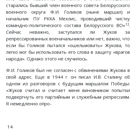
старались бывший член военного совета Белорусского
военного округа Ф.И. Голиков (ныне маршал) и
начальник ПУ РККА Мехлис, проводивший чистку
12
командно-политического состава Белорусского ВО»
.
Сейчас неважно, заступался ли Жуков за
репрессированных военачальников или нет, важно, что
если бы Голиков пытался «ошельмовать» Жукова, то
легко мог бы использовать его слова в защиту «врагов
народа». Однако этого не случилось.
Ф.И. Голиков был не согласен с обвинениями Жукова в
свой адрес. Еще в 1944 г. он писал И.В. Сталину об
одном из разговоров с будущим маршалом Победы:
«Жуков считал и считает меня виновником попытки
подвергнуть его партийным и служебным репрессиям.
Я немедленно опро-
14