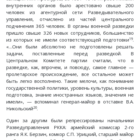
внутренних органов было арестовано свыше 200
человек из агентурной сети Разведывательного
управления, отчислено из частей центрального
подчинения 365 человек. В органы военной разведки
пришло свыше 326 новых сотрудников, большинство
19
из которых не имели соответствующей подготовки
.
«…Они были абсолютно не подготовлены решать
задачи, поставленные перед разведкой. В
Центральном Комитете партии считали, что в
разведке, как, впрочем, и повсюду, самое главное —
пролетарское происхождение, все остальное может
быть легко восполнено. Такие мелочи, как понимание
государственной политики, уровень культуры, военная
подготовка, знание иностранных языков, значения не
имели», — вспоминал генерал-майор в отставке В.А.
20
Никольский
.
Один за другим были репрессированы начальники
Разведуправления РККА: армейский комиссар 2-го
ранга Я.К. Берзин, комкор С.П. Урицкий, старший майор