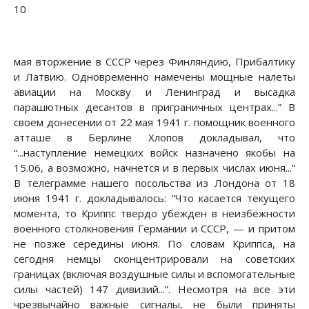
10
мая вторжение в СССР через Финляндию, Прибалтику
и Латвию. Одновременно намечены мощные налеты
авиации на Москву и Ленинград и высадка
парашютных десантов в приграничных центрах...” В
своем донесении от 22 мая 1941 г. помощник военного
атташе в Берлине Хлопов докладывал, что
“...наступление немецких войск назначено якобы на
15.06, а возможно, начнется и в первых числах июня...”
В телеграмме нашего посольства из Лондона от 18
июня 1941 г. докладывалось: “Что касается текущего
момента, то Криппс твердо убежден в неизбежности
военного столкновения Германии и СССР, — и притом
не позже середины июня. По словам Криппса, на
сегодня немцы сконцентрировали на советских
границах (включая воздушные силы и вспомогательные
силы частей) 147 дивизий...”. Несмотря на все эти
чрезвычайно важные сигналы, не были приняты