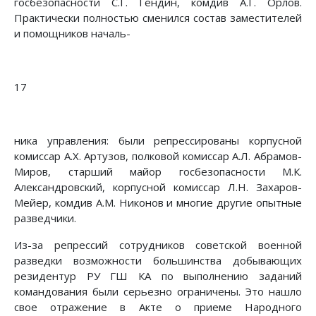
госбезопасности С.Г. Гендин, комдив А.Г. Орлов.
Практически полностью сменился состав заместителей
и помощников началь-
17
ника управления: были репрессированы корпусной
комиссар А.Х. Артузов, полковой комиссар А.Л. Абрамов-
Миров, старший майор госбезопасности М.К.
Александровский, корпусной комиссар Л.Н. Захаров-
Мейер, комдив А.М. Никонов и многие другие опытные
разведчики.
Из-за репрессий сотрудников советской военной
разведки возможности большинства добывающих
резидентур РУ ГШ КА по выполнению заданий
командования были серьезно ограничены. Это нашло
свое отражение в Акте о приеме Народного