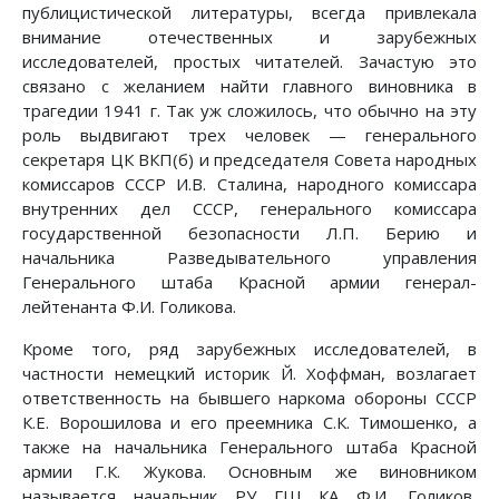
публицистической литературы, всегда привлекала
внимание отечественных и зарубежных
исследователей, простых читателей. Зачастую это
связано с желанием найти главного виновника в
трагедии 1941 г. Так уж сложилось, что обычно на эту
роль выдвигают трех человек — генерального
секретаря ЦК ВКП(б) и председателя Совета народных
комиссаров СССР И.В. Сталина, народного комиссара
внутренних дел СССР, генерального комиссара
государственной безопасности Л.П. Берию и
начальника Разведывательного управления
Генерального штаба Красной армии генерал-
лейтенанта Ф.И. Голикова.
Кроме того, ряд зарубежных исследователей, в
частности немецкий историк Й. Хоффман, возлагает
ответственность на бывшего наркома обороны СССР
К.Е. Ворошилова и его преемника С.К. Тимошенко, а
также на начальника Генерального штаба Красной
армии Г.К. Жукова. Основным же виновником
называется начальник РУ ГШ КА Ф.И. Голиков,