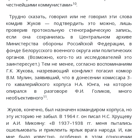
10
честнейшими коммунистами»
.
Трудно сказать, говорил или не говорил эти слова
комдив Жуков — подтвердить это можно, лишь
проверив протокольную стенографическую запись,
если она сохранилась в Центральном архиве
Министерства обороны Российской Федерации, в
фонде Белорусского военного округа или политических
органов. (Возможно, кого-то из исследователей это
заинтересует.) Тем не менее, согласно воспоминаниям
Г.К. Жукова, назревающий конфликт погасил комкор
В.М. Мулин, заявивший, что в донесении комиссара 3-
го кавалерийского корпуса Н.А. Юнга, на которое
опирался в разговоре Ф.И. Голиков, много
11
необъективного
.
Жуков, конечно, был назначен командиром корпуса, но
эту историю не забыл. В 1964 г. он писал Н.С. Хрущеву
и А.И. Микояну: «В 1937–1938 гг. меня пытались
ошельмовать и приклеить ярлык врага народа. И, как
мне было известно, особенно в этом отношении