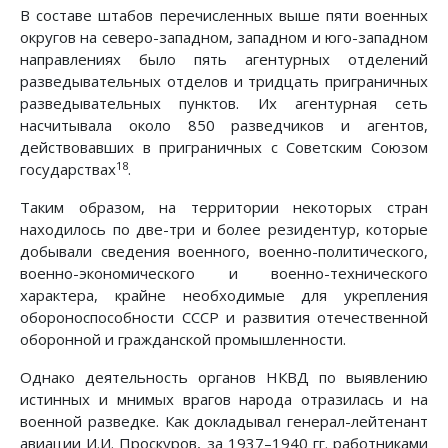
В составе штабов перечисленных выше пяти военных
округов на северо-западном, западном и юго-западном
направлениях было пять агентурных отделений
разведывательных отделов и тридцать приграничных
разведывательных пунктов. Их агентурная сеть
насчитывала около 850 разведчиков и агентов,
действовавших в приграничных с Советским Союзом
18
государствах
.
Таким образом, на территории некоторых стран
находилось по две-три и более резидентур, которые
добывали сведения военного, военно-политического,
военно-экономического и военно-технического
характера, крайне необходимые для укрепления
обороноспособности СССР и развития отечественной
оборонной и гражданской промышленности.
Однако деятельность органов НКВД по выявлению
истинных и мнимых врагов народа отразилась и на
военной разведке. Как докладывал генерал-лейтенант
авиации И.И. Проскуров, за 1937–1940 гг. работниками