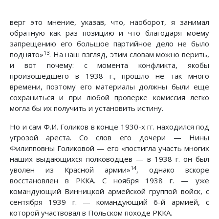
верг это мнение, указав, что, наоборот, я занимал
обратную как раз позицию и что благодаря моему
запрещению его большое партийное дело не было
13
поднято»
. На наш взгляд, этим словам можно верить,
и вот почему: с момента конфликта, якобы
произошедшего в 1938 г., прошло не так много
времени, поэтому его материалы должны были еще
сохраниться и при любой проверке комиссия легко
могла бы их получить и установить истину.
Но и сам Ф.И. Голиков в конце 1930-х гг. находился под
угрозой ареста. Со слов его дочери — Нины
Филипповны Голиковой — его «постигла участь многих
наших выдающихся полководцев — в 1938 г. он был
14
уволен из Красной армии»
, однако вскоре
восстановлен в РККА. С ноября 1938 г. — уже
командующий Винницкой армейской группой войск, с
сентября 1939 г. — командующий 6-й армией, с
которой участвовал в Польском походе РККА.