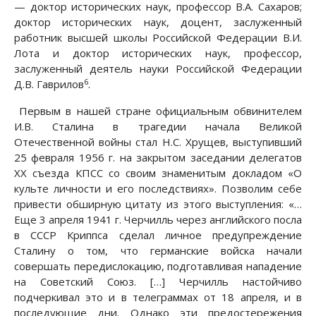
— доктор исторических наук, профессор В.А. Сахаров;
доктор исторических наук, доцент, заслуженный
работник высшей школы Российской Федерации В.И.
Лота и доктор исторических наук, профессор,
заслуженный деятель науки Российской Федерации
6
Д.В. Гаврилов
.
Первым в нашей стране официальным обвинителем
И.В. Сталина в трагедии начала Великой
Отечественной войны стал Н.С. Хрущев, выступивший
25 февраля 1956 г. на закрытом заседании делегатов
XX съезда КПСС со своим знаменитым докладом «О
культе личности и его последствиях». Позволим себе
привести обширную цитату из этого выступления: «…
Еще 3 апреля 1941 г. Черчилль через английского посла
в СССР Криппса сделал личное предупреждение
Сталину о том, что германские войска начали
совершать передислокацию, подготавливая нападение
на Советский Союз. […] Черчилль настойчиво
подчеркивал это и в телеграммах от 18 апреля, и в
последующие дни. Однако эти предостережения