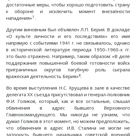
достаточные меры, чтобы хорошо подготовить страну
к обороне и исключить момент внезапности
7
нападения»
.
Другим виновным был объявлен Л.П. Берия. В докладе
«О культе личности и его последствиях» его имя
напрямую с событиями 1941 г. не связывалось, однако
в исторической литературе периода 1950–1960-х гг.
это было отражено. Например, таким образом: «В деле
поддержания повышенной боевой готовности войск
приграничных округов пагубную роль сыграла
8
вражеская деятельность Берия»
.
Во время выступления Н.С. Хрущева в зале в качестве
делегата ХХ съезда присутствовал и генерал-полковник
Ф.И. Голиков, который, как и все остальные, слышал
обвинения в адрес бывшего Верховного
Главнокомандующего. Мы никогда не узнаем, что
думал Голиков в этот момент, но можем предположить,
что обвинения в адрес И.В. Сталина не могли не
затронуть бывшего начальника советской военной