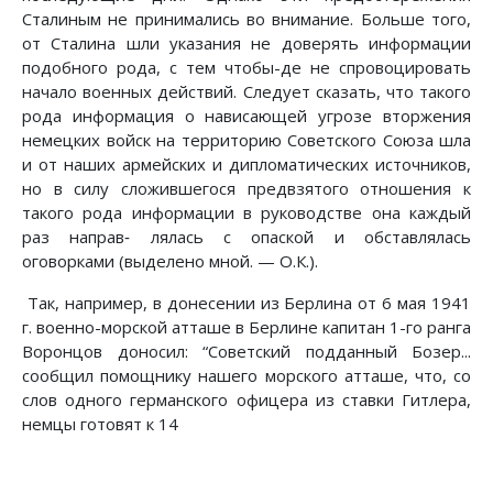
Сталиным не принимались во внимание. Больше того,
от Сталина шли указания не доверять информации
подобного рода, с тем чтобы-де не спровоцировать
начало военных действий. Следует сказать, что такого
рода информация о нависающей угрозе вторжения
немецких войск на территорию Советского Союза шла
и от наших армейских и дипломатических источников,
но в силу сложившегося предвзятого отношения к
такого рода информации в руководстве она каждый
раз направ‑ лялась с опаской и обставлялась
оговорками (выделено мной. — О.К.).
Так, например, в донесении из Берлина от 6 мая 1941
г. военно-морской атташе в Берлине капитан 1-го ранга
Воронцов доносил: “Советский подданный Бозер...
сообщил помощнику нашего морского атташе, что, со
слов одного германского офицера из ставки Гитлера,
немцы готовят к 14