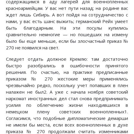
содержащимся в аду лагерей для военнопленных
красноармейцам. У вас нет пути назад; на родине вас
ждет лишь Сибирь. А вот пойдя на сотрудничество с
нами, у вас есть шанс выжить; германский Рейх умеет
быть благодарным. На эти посулы купились
сравнительно немногие — но пошедших на измену
было бы еще меньше, если бы злосчастный приказ №
270 не появился на свет.
Следует отдать должное Кремлю: там достаточно
быстро разобрались в ошибочности принятого
решения. По счастью, на практике предписанные
приказом № 270 жестокие меры применялись
чрезвычайно редко, поскольку учет попавших в плен
налажен не был2. А уже с начала ноября советский
наркомат иностранных дел стал снова предпринимать
усилия по облегчению жизни находившихся в
немецком плену советских военнопленных1.
Согласимся, что подобные дипломатические демарши
не имели бы места, если всех военнопленных в духе
приказа № 270 продолжали считать изменниками