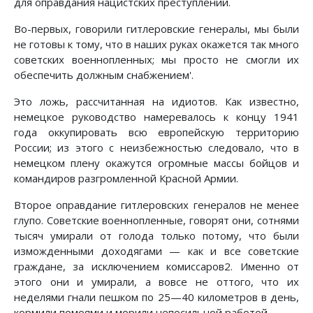
для оправдания нацистских преступлений.
Во-первых, говорили гитлеровские генералы, мы были
не готовы к тому, что в наших руках окажется так много
советских военнопленных; мы просто не смогли их
обеспечить должным снабжением'.
Это ложь, рассчитанная на идиотов. Как известно,
немецкое руководство намеревалось к концу 1941
года оккупировать всю европейскую территорию
России; из этого с неизбежностью следовало, что в
немецком плену окажутся огромные массы бойцов и
командиров разгромленной Красной Армии.
Второе оправдание гитлеровских генералов не менее
глупо. Советские военнопленные, говорят они, сотнями
тысяч умирали от голода только потому, что были
изможденными доходягами — как и все советские
граждане, за исключением комиссаров2. Именно от
этого они и умирали, а вовсе не оттого, что их
неделями гнали пешком по 25—40 километров в день,
кормили помоями и морили непосильной работой.