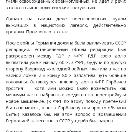
гнали освобожденных военнопленных, не идет и речи;
это всего лишь политические спекуляции.
Однако на самом деле военнопленных, чудом
выживших в нацистских лагерях, действительно
предали. Произошло это так.
После войны Германия должна была выплачивать СССР
репарации. Установленный объем репараций был
распределен между ГДР и ФРГ. ГДР свою долю
выплатила уже к началу 60-х, а ФРГ, будучи по другую
сторону баррикад «холодной войны», платила в час по
чайной ложке и к концу 80-х заплатила чуть больше
половины. Оставшуюся половину долга ФРГ Горбачев
простил — хотя ими можно было возместить как
минимум часть набранных кредитов на перестройку и
новое мышление. (К ФРГ по этому поводу претензий
быть не может, а вот к Горбачеву они просто обязаны
быть.) Казалось бы, на этом вопрос о возмещении
Германией нанесенного СССР ущерба был закрыт.
Однако вскоре европейские правозащитники