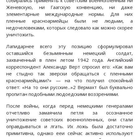
собирались применять к советским военнопленным ни
Женевскую, ни Гаагскую конвенцию, ни даже
элементарные международные нормы. Для них
пленные красноармейцы были не людьми, а
недочеловеками, которых следовало как можно скорее
уничтожить.
Лапидарнее всего эту позицию сформулировал
оставшийся безымянным немецкий солдат,
захваченный в плен летом 1942 года. Английский
корреспондент Александр Верт спросил его: «Как вам
не стыдно так зверски обращаться с пленными
красноармейцами?» — на что получил спокойный
ответ: «На то они русские...»2 Вермахт был буквально
пропитан подобными людоедскими воззрениями.
После войны, когда перед немецкими генералами
отчетливо замаячила петля за осознанное
уничтожение советских военнопленных, они стали
оправдываться и лгать. Их ложь была достаточно
примитивна, однако ееи сейчас активно используют