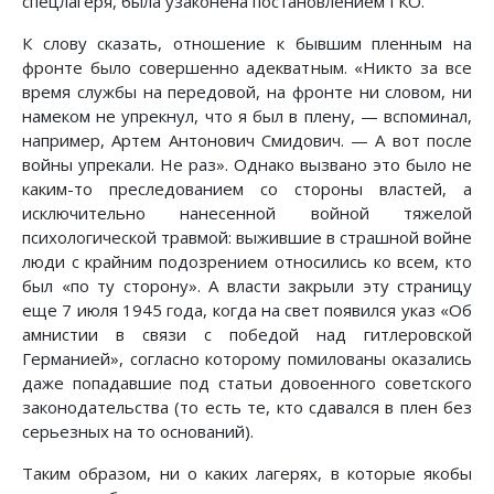
спецлагеря, была узаконена постановлением ГКО.
К слову сказать, отношение к бывшим пленным на
фронте было совершенно адекватным. «Никто за все
время службы на передовой, на фронте ни словом, ни
намеком не упрекнул, что я был в плену, — вспоминал,
например, Артем Антонович Смидович. — А вот после
войны упрекали. Не раз». Однако вызвано это было не
каким-то преследованием со стороны властей, а
исключительно нанесенной войной тяжелой
психологической травмой: выжившие в страшной войне
люди с крайним подозрением относились ко всем, кто
был «по ту сторону». А власти закрыли эту страницу
еще 7 июля 1945 года, когда на свет появился указ «Об
амнистии в связи с победой над гитлеровской
Германией», согласно которому помилованы оказались
даже попадавшие под статьи довоенного советского
законодательства (то есть те, кто сдавался в плен без
серьезных на то оснований).
Таким образом, ни о каких лагерях, в которые якобы