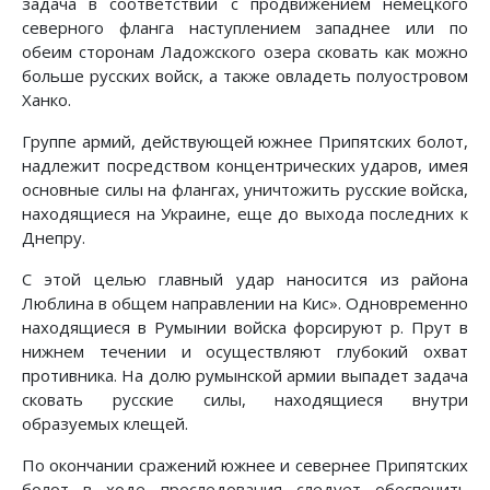
задача в соответствии с продвижением немецкого
северного фланга наступлением западнее или по
обеим сторонам Ладожского озера сковать как можно
больше русских войск, а также овладеть полуостровом
Ханко.
Группе армий, действующей южнее Припятских болот,
надлежит посредством концентрических ударов, имея
основные силы на флангах, уничтожить русские войска,
находящиеся на Украине, еще до выхода последних к
Днепру.
С этой целью главный удар наносится из района
Люблина в общем направлении на Кис». Одновременно
находящиеся в Румынии войска форсируют р. Прут в
нижнем течении и осуществляют глубокий охват
противника. На долю румынской армии выпадет задача
сковать русские силы, находящиеся внутри
образуемых клещей.
По окончании сражений южнее и севернее Припятских
болот в ходе преследования следует обеспечить