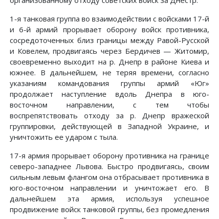
организованному отходу советских войск за Днестр.
1-я танковая группа во взаимодействии с войсками 17-й
и 6-й армий прорывает оборону войск противника,
сосредоточенных близ границы между Равой-Русской
и Ковелем, продвигаясь через Бердичев — Житомир,
своевременно выходит на р. Днепр в районе Киева и
южнее. В дальнейшем, не теряя времени, согласно
указаниям командования группы армий «Юг»
продолжает наступление вдоль Днепра в юго-
восточном направлении, с тем чтобы
воспрепятствовать отходу за р. Днепр вражеской
группировки, действующей в Западной Украине, и
уничтожить ее ударом с тыла.
17-я армия прорывает оборону противника на границе
северо-западнее Львова. Быстро продвигаясь, своим
сильным левым флангом она отбрасывает противника в
юго-восточном направлении и уничтожает его. В
дальнейшем эта армия, используя успешное
продвижение войск танковой группы, без промедления