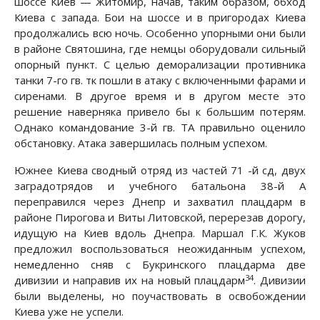
шоссе Киев — Житомир, начав, таким образом, обход
Киева с запада. Бои на шоссе и в пригородах Киева
продолжались всю ночь. Особенно упорными они были
в районе Святошина, где немцы оборудовали сильный
опорный пункт. С целью деморализации противника
танки 7-го гв. тк пошли в атаку с включенными фарами и
сиренами. В другое время и в другом месте это
решение наверняка привело бы к большим потерям.
Однако командование 3-й гв. ТА правильно оценило
обстановку. Атака завершилась полным успехом.
Южнее Киева сводный отряд из частей 71 -й сд, двух
заградотрядов и учебного батальона 38-й А
переправился через Днепр и захватил плацдарм в
районе Пирогова и Виты Литовской, перерезав дорогу,
идущую на Киев вдоль Днепра. Маршал Г.К. Жуков
предложил воспользоваться неожиданным успехом,
немедленно сняв с Букринского плацдарма две
34
дивизии и направив их на новый плацдарм
. Дивизии
были выделены, но поучаствовать в освобождении
Киева уже не успели.