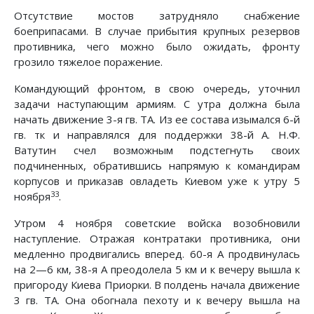
Отсутствие мостов затрудняло снабжение
боеприпасами. В случае прибытия крупных резервов
противника, чего можно было ожидать, фронту
грозило тяжелое поражение.
Командующий фронтом, в свою очередь, уточнил
задачи наступающим армиям. С утра должна была
начать движение 3-я гв. ТА. Из ее состава изымался 6-й
гв. тк и направлялся для поддержки 38-й А. Н.Ф.
Ватутин счел возможным подстегнуть своих
подчиненных, обратившись напрямую к командирам
корпусов и приказав овладеть Киевом уже к утру 5
33
ноября
.
Утром 4 ноября советские войска возобновили
наступление. Отражая контратаки противника, они
медленно продвигались вперед. 60-я А продвинулась
на 2—6 км, 38-я А преодолела 5 км и к вечеру вышла к
пригороду Киева Приорки. В полдень начала движение
3 гв. ТА. Она обогнала пехоту и к вечеру вышла на