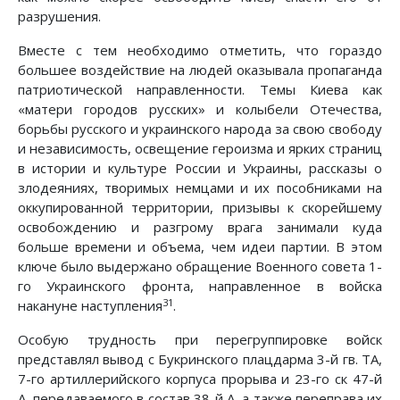
разрушения.
Вместе с тем необходимо отметить, что гораздо
большее воздействие на людей оказывала пропаганда
патриотической направленности. Темы Киева как
«матери городов русских» и колыбели Отечества,
борьбы русского и украинского народа за свою свободу
и независимость, освещение героизма и ярких страниц
в истории и культуре России и Украины, рассказы о
злодеяниях, творимых немцами и их пособниками на
оккупированной территории, призывы к скорейшему
освобождению и разгрому врага занимали куда
больше времени и объема, чем идеи партии. В этом
ключе было выдержано обращение Военного совета 1-
го Украинского фронта, направленное в войска
31
накануне наступления
.
Особую трудность при перегруппировке войск
представлял вывод с Букринского плацдарма 3-й гв. ТА,
7-го артиллерийского корпуса прорыва и 23-го ск 47-й
А, передаваемого в состав 38-й А, а также переправа их