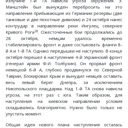
излучине 1-й ТА нависла угроза окружения. Э.
Манштейн был вынужден перебросить на это
направление прибывающие из Германии резервы (две
танковые и две пехотные дивизии) и 24 октября нанес
контрудар в направлении реки Ингулец севернее
28
Кривого Рога
. Ожесточенные бои продолжались до
28 октября, немцам удалось временно
стабилизировать фронт и даже состыковать фланги 8-
й А и 1-й ТА. Однако передышки не наступило. В конце
октября перешел в наступление 4-й Украинский фронт
(генерал армии Ф.И. Толбухин). Он прорвал фронт
немецкой 6-й А, глубоко продвинулся по Северной
Таврии, блокировал Крым и вынудил немцев оставить
весь левый берег Днепра, за исключением
Никопольского плацдарма. Над 1-й ТА снова нависла
угроза, на этот раз с юга. Таким образом, для
наступления на киевском направлении условия
складывались благоприятно. Нужно было только не
упустить момент.
Общая идея нового плана наступления осталась