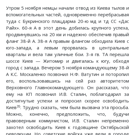
Утром 5 ноября немцы начали отвод из Киева тылов и
вспомогательных частей, одновременно перебрасывая
туда с Букринского плацдарма 20-ю мд и тд СС «Дас
Райх». 60-я А в этот день добилась крупного успеха,
продвинувшись на 20 км и надежно обеспечив правый
фланг 38-й А. 38-я А правым флангом обходила Киев с
юго-запада, а левым прорвалась в центральные
кварталы и вела там уличные бои. 3-я гв. ТА перешла
шоссе Киев — Житомир и двигалась к югу, обходя
город с запада. Вечером 5 ноября командующему 38-й
А К.С. Москаленко позвонил Н.Ф. Ватутин и поторопил
его, воспользовавшись на сей раз авторитетом
Верховного Главнокомандующего. Он рассказал, что
ему на КП позвонил И.В. Сталин, поблагодарил за
достигнутые успехи и попросил скорее освободить
35
Киев
. Трудно сказать, чем была вызвана эта просьба.
Можно, конечно, предположить, что, будучи
правоверным коммунистом, И.В. Сталин непременно
захотел освободить Киев к годовщине Октябрьской
революции. Но советские войска уже вели в городе