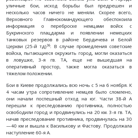
уличные бои, исход борьбы был предрешен и
несколько часов ничего не меняли. Скорее всего,
Верховного Главнокомандующего обеспокоила
информация о переброске немцами войск с
Букринского плацдарма и появлении немецких
танковых резервов в районе Бердичева и Белой
36
Церкви (25-й тд)
. В случае промедления советские
войска, пытающиеся окружить город, могли оказаться
в ловушке, 3-я гв. ТА, еще не вышедшая на
оперативный простор, также могла оказаться в
тяжелом положении.
Бои в Киеве продолжались всю ночь с 5 на 6 ноября. К
4 часам утра сопротивление немцев было сломлено,
они начали поспешный отход на юг. Части 38-й А
перешли к преследованию противника, полностью
освободили город и продвинулись на 20 км. 3-я гв. ТА,
начав преследование противника, продвинулась на 30
—40 км и вышла к Василькову и Фастову. Продолжала
наступление 60-я А.