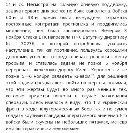
51-й ск. Несмотря на сильную огневую поддержку,
задача первого дня все же не была выполнена. Войска
60-й и 38-й армий были вынуждены отражать
постоянные контратаки противника и продвигались
медленнее, чем было запланировано. Вечером 3
ноября Ставка ВГК направила Н.Ф. Ватутину директиву
№ 30236, в которой потребовала ускорить
наступление, так как противник, пользуясь хорошими
дорогами, успевает сосредоточивать резервы к месту
прорыва, и ставилась задача не позже 5 ноября
перерезать железную дорогу Киев—Коростень и не
32
позже 5—6 ноября овладеть Киевом
. Для решения
этой задачи предлагалось пойти на жертвы, понимая,
что эти жертвы будут во много раз меньше тех,
которые придется понести в случае затягивания
операции. Здесь имелось в виду, что 1-й Украинский
фронт в ходе полуторамесячных боев так и не сумел
создать крупный плацдарм оперативного значения. Его
войска были скучены на небольших пятачках, маневр
ими был практически невозможен.