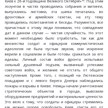
30
Киев к 26-й годовщине Великого Октября!»
. Под этим
лозунгом в частях проводились собрания и митинги,
выпускались листовки, эта шапка печаталась во
фронтовых и армейских газетах, на эту тему
проводились политзанятия и беседы. Разумеется, все
причастные к этому люди понимали, что совпадение
дат в данном случае — чистая случайность. Но этот
момент необходимо было отработать, так как для
множества солдат и офицеров коммунистическая
идеология не была пустым звуком, они искренне
верили в социализм и были готовы сражаться за его
идеалы. Личный состав войск фронта испытывал
сильный душевный подъем, вызванный успехами
советских войск, и желание не отстать от общего
наступления. Кроме того, с позиций на Лютежском
плацдарме и с левого берега Днепра наблюдались
пожары и взрывы в Киеве. Немцы начали уничтожение
стратегических объектов в городе, вывозили
оборудование предприятий и материальные ценности.
Это вело к тому, что солдаты и офицеры стремились
как можно скорее освободить Киев, спасти его от