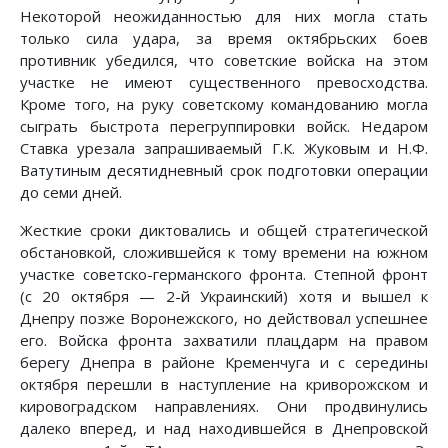
Некоторой неожиданностью для них могла стать
только сила удара, за время октябрьских боев
противник убедился, что советские войска на этом
участке не имеют существенного превосходства.
Кроме того, на руку советскому командованию могла
сыграть быстрота перегруппировки войск. Недаром
Ставка урезала запрашиваемый Г.К. Жуковым и Н.Ф.
Ватутиным десятидневный срок подготовки операции
до семи дней.
Жесткие сроки диктовались и общей стратегической
обстановкой, сложившейся к тому времени на южном
участке советско-германского фронта. Степной фронт
(с 20 октября — 2-й Украинский) хотя и вышел к
Днепру позже Воронежского, но действовал успешнее
его. Войска фронта захватили плацдарм на правом
берегу Днепра в районе Кременчуга и с середины
октября перешли в наступление на криворожском и
кировоградском направлениях. Они продвинулись
далеко вперед, и над находившейся в Днепровской