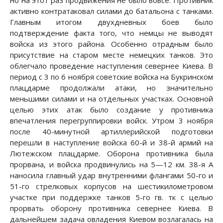
но на этот раз продвижения не было вовсе. Противник
активно контратаковал силами до батальона с танками.
Главным итогом двухдневных боев было
подтверждение факта того, что немцы не выводят
войска из этого района. Особенно отрадным было
присутствие на старом месте немецких танков. Это
облегчало проведение наступления севернее Киева. В
период с 3 по 6 ноября советские войска на Букринском
плацдарме продолжали атаки, но значительно
меньшими силами и на отдельных участках. Основной
целью этих атак было создание у противника
впечатления перегруппировки войск. Утром 3 ноября
после 40-минутной артиллерийской подготовки
перешли в наступление войска 60-й и 38-й армий на
Лютежском плацдарме. Оборона противника была
прорвана, и войска продвинулись на 5—12 км. 38-я А
наносила главный удар внутренними флангами 50-го и
51-го стрелковых корпусов на шестикилометровом
участке при поддержке танков 5-го гв. тк с целью
прорвать оборону противника севернее Киева. В
дальнейшем задача овладения Киевом возлагалась на