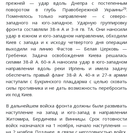
прежней — удар вдоль Днепра с постепенным
29
поворотом в глубь Правобережной Украины
.
Поменялось только направление — с северо-
западного на юго-западное. Ударную группировку
фронта составляли 38-я А и 3-я гв. ТА. Они наносили
удар в южном и юго-западном направлении, обходили
Киев с запада и к исходу четвертого дня операции
выходили на линию Фастов — Белая Церковь —
Гребенки. Задача освобождения Киева решалась
силами 38-й А. 60-я А наносила удар в юго-западном
направлении вдоль реки Ирпень и имела задачу
обеспечить правый фланг 38-й А. 40-я и 27-я армии
наступали с Букринского плацдарма с целью сковать
силы противника и не дать возможность перебросить
их под Киев.
В дальнейшем войска фронта должны были развивать
наступление на запад и юго-запад в направлении
Житомира, Бердичева и Винницы. Срок готовности
войск назначался на 1 ноября, начало наступления —
на 2 ноября. Позднее, в связи с неготовностью войск,