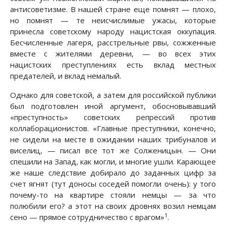
антисоветизме. В нашей стране еще помнят — плохо,
но помнят — те неисчислимые ужасы, которые
принесла советскому народу нацистская оккупация.
Бесчисленные лагеря, расстрельные рвы, сожженные
вместе с жителями деревни, — во всех этих
нацистских преступлениях есть вклад местных
предателей, и вклад немалый.
Однако для советской, а затем для российской публики
был подготовлен иной аргумент, обосновывавший
«преступность» советских репрессий против
коллаборационистов. «Главные преступники, конечно,
не сидели на месте в ожидании наших трибуналов и
виселиц, — писал все тот же Солженицын. — Они
спешили на Запад, как могли, и многие ушли. Карающее
же наше следствие добирало до заданных цифр за
счет ягнят (тут доносы соседей помогли очень): у того
почему-то на квартире стояли немцы — за что
полюбили его? а этот на своих дровнях возил немцам
1
сено — прямое сотрудничество с врагом»
.