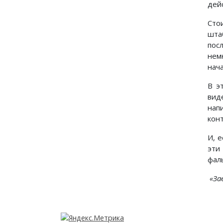
дей
Сто
шта
пос
нем
нач
В э
вид
нап
кон
И, 
эти
фал
«За