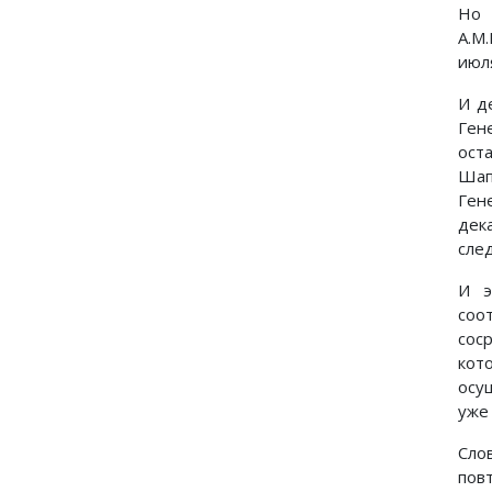
Но 
А.М
июл
И д
Ген
ост
Шап
Ген
дек
сле
И э
соо
сос
кот
осу
уже
Сло
пов