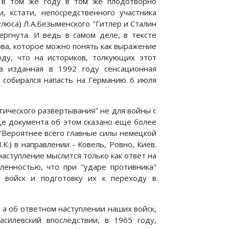
й в том же году в том же плодотворно
, кстати, непосредственного участника
юса) Л.А.Безыменского "Гитлер и Сталин
ргнута. И ведь в самом деле, в тексте
ова, которое можно понять как выражение
оду, что на историков, толкующих этот
ла изданная в 1992 году сенсационная
Р собирался напасть на Германию 6 июля
егического развертывания" не для войны с
аце документа об этом сказано еще более
м: "Вероятнее всего главные силы немецкой
.К.) в направлении - Ковель, Ровно, Киев.
 наступление мыслится только как ответ на
еленностью, что при "ударе противника"
 войск и подготовку их к переходу в
 а об ответном наступлении наших войск,
асилевский впоследствии, в 1965 году,