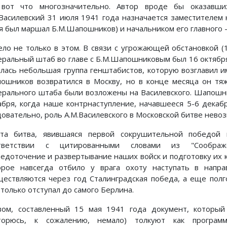
вот что многозначительно. Автор вроде бы оказавшихс
.Василевский 31 июля 1941 года назначается заместителем 
я был маршал Б.М.Шапошников) и начальником его главного -
ело не только в этом. В связи с угрожающей обстановкой (
еральный штаб во главе с Б.М.Шапошниковым был 16 октября
алась небольшая группа генштабистов, которую возглавил и
ошников возвратился в Москву, но в конце месяца он тяж
ерального штаба были возложены на Василевского. Шапошни
абря, когда наше контрнаступление, начавшееся 5-6 декабр
довательно, роль А.М.Василевского в Московской битве нев
та битва, явившаяся первой сокрушительной победой 
тветствии с цитированными словами из "Соображений.
редоточение и развертывание наших войск и подготовку их к 
орое навсегда отбило у врага охоту наступать в напр
ществляются через год Сталинградская победа, а еще полго
 только отступал до самого Берлина.
вом, составленный 15 мая 1941 года документ, которы
торюсь, к сожалению, немало) толкуют как програ