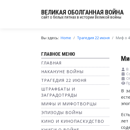
ВЕЛИКАЯ ОБОЛГАННАЯ ВОЙНА
сайт о белых пятнах в истории Великой войны
Вы здесь:
Home
Трагедия 22 июня
Миф о 4
ГЛАВНОЕ МЕНЮ
Ми
ГЛАВНАЯ
В
НАКАНУНЕ ВОЙНЫ
Со
О
ТРАГЕДИЯ 22 ИЮНЯ
П
ШТРАФБАТЫ И
В з
ЗАГРАДОТРЯДЫ
ест
эпо
МИФЫ И МИФОТВОРЦЫ
ЭПИЗОДЫ ВОЙНЫ
Ест
лет
КИНО И КИНОПАСКУДСТВО
сод
КНИГИ О ВОЙНЕ