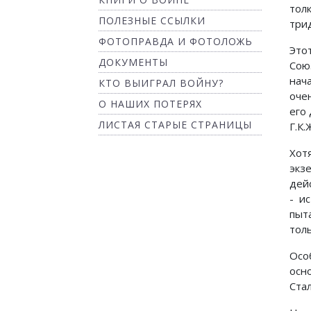
тол
ПОЛЕЗНЫЕ ССЫЛКИ
три
ФОТОПРАВДА И ФОТОЛОЖЬ
Это
ДОКУМЕНТЫ
Сою
нач
КТО ВЫИГРАЛ ВОЙНУ?
оче
О НАШИХ ПОТЕРЯХ
его
ЛИСТАЯ СТАРЫЕ СТРАНИЦЫ
Г.К.
Хот
экзе
дей
- и
пыт
толь
Осо
осн
Стал