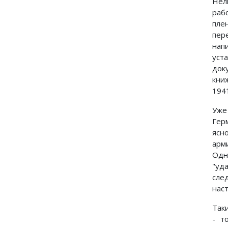
Нел
раб
пле
пер
нап
уст
док
кни
194
Уже 
Гер
ясно
арми
Одно
"уд
сле
нас
Так
- т