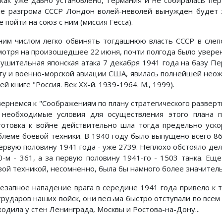
 как уже давно установлено, Германия и не собиралась пер
ле разгрома СССР Лондон волей-неволей вынужден будет 
 пойти на союз с ним (миссия Гесса).
ним числом легко обвинять тогдашнюю власть СССР в слеп
мотря на произошедшее 22 июня, почти полгода было уверено
рушительная японская атака 7 декабря 1941 года на базу 
ту и военно-морской авиации США, явилась полнейшей неож
ей книге "Россия. Век ХХ-й. 1939-1964. М., 1999).
вернемся к "Соображениям по плану стратегического разверт
 необходимые условия для осуществления этого плана п
готовка к войне действительно шла тогда предельно уск
блеме боевой техники. В 1940 году было выпущено всего 86
первую половину 1941 года - уже 2739. Неплохо обстояло дел
0-м - 361, а за первую половину 1941-го - 1503 танка. Ещ
вой техникой, несомненно, была бы намного более значител
незапное нападение врага в середине 1941 года привело к 
трударов наших войск, они весьма быстро отступали по всем
одила у стен Ленинграда, Москвы и Ростова-на-Дону...