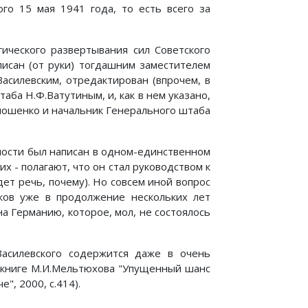
го 15 мая 1941 года, то есть всего за
ического развертывания сил Советского
писан (от руки) тогдашним заместителем
асилевским, отредактирован (впрочем, в
ба Н.Ф.Ватутиным, и, как в нем указано,
мошенко и начальник Генерального штаба
тности был написан в одном-единственном
х - полагают, что он стал руководством к
ет речь, почему). Но совсем иной вопрос
иков уже в продолжение нескольких лет
а Германию, которое, мол, не состоялось
.Василевского содержится даже в очень
книге М.И.Мельтюхова "Упущенный шанс
", 2000, с.414).