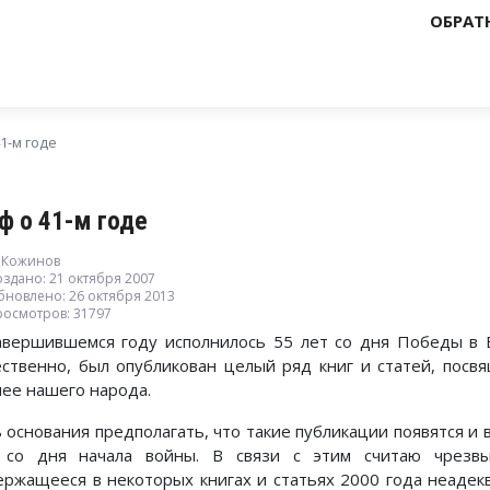
ОБРАТ
1-м годе
ф о 41-м годе
. Кожинов
здано: 21 октября 2007
бновлено: 26 октября 2013
росмотров: 31797
авершившемся году исполнилось 55 лет со дня Победы в 
ественно, был опубликован целый ряд книг и статей, посв
пее нашего народа.
ь основания предполагать, что такие публикации появятся и 
 со дня начала войны. В связи с этим считаю чрезв
ержащееся в некоторых книгах и статьях 2000 года неадекв