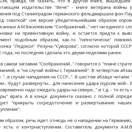
ьзя, правда, не сказать, что в другой книге, вышедше
отающем издательстве "Вече" - книге ветерана войны (и
нения под Сталинградом германского фельдмаршала фон Паул
ед схваткой" сия версия убедительнейшим образом опрове
исанных А.М.Василевским "Соображений..." нет ни единого сл
ановки на превентивную войну, и остается придти к выв
умент подобным образом, как-то "гипнотически" повлия
жонка "Ледокол" Резуна-"Суворова", согласно которой ССС
1 года, но последняя сделала это двумя неделями ранее.
в самом заглавии "Соображений..." говорится о "плане страт
манией, а "на случай войны с Германией". В четвертом абз
: "...в случае нападения на СССР...". В шестом абзаце читае
и... будут развернуты... для нанесения удара (курсив мой.- В
временно надо ожидать удары на севере..." и т.д. - то есть
ары" врага. А в конце документа сказано с полной опред
дует "прикрыть сосредоточение и развертывание наших
тупление".
им образом, речь идет отнюдь не о нападении на Германию,
о есть о контрнаступлении. Составитель документа А.М.В