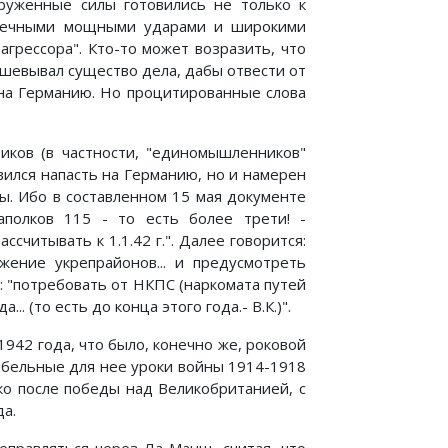
оруженные силы готовились не только к
стречными мощными ударами и широкими
грессора". Кто-то может возразить, что
ушевывал существо дела, дабы отвести от
 на Германию. Но процитированные слова
иков (в частности, "единомышленников"
вился напасть на Германию, но и намерен
ы. Ибо в составленном 15 мая документе
полков 115 - то есть более трети! -
считывать к 1.1.42 г.". Далее говорится:
жение укрепрайонов... и предусмотреть
т: "потребовать от НКПС (наркомата путей
.. (то есть до конца этого года.- В.К.)".
942 года, что было, конечно же, роковой
гибельные для нее уроки войны 1914-1918
ько после победы над Великобританией, с
да.