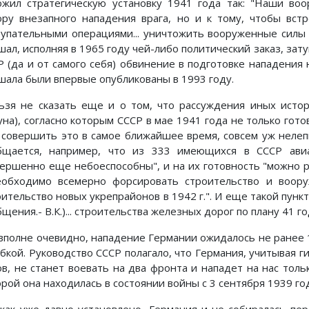
ожил стратегическую установку 1941 года так: "Наши во
ору внезапного нападения врага, но и к тому, чтобы в
тупательными операциями... уничтожить вооруженные силы а
шал, исполняя в 1965 году чей-либо политический заказ, зат
Р (да и от самого себя) обвинение в подготовке нападения
шала были впервые опубликованы в 1993 году.
ьзя не сказать еще и о том, что рассуждения иных истор
уна), согласно которым СССР в мае 1941 года не только гото
 совершить это в самое ближайшее время, совсем уж нелеп
бщается, например, что из 333 имеющихся в СССР авиа
вершенно еще небоеспособны", и на их готовность "можно рас
.необходимо всемерно форсировать строительство и воору
оительство новых укрепрайонов в 1942 г.". И еще такой пунк
щения.- В.К.)... строительства железных дорог по плану 41 года.
 вполне очевидно, нападение Германии ожидалось не ранее 1
бкой. Руководство СССР полагало, что Германия, учитывая 
ов, не станет воевать на два фронта и нападет на нас тол
рой она находилась в состоянии войны с 3 сентября 1939 го