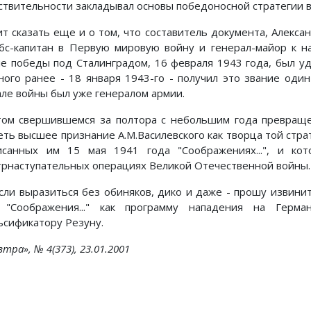
ствительности закладывал основы победоносной стратегии в 
ит сказать еще и о том, что составитель документа, Алекса
бс-капитан в Первую мировую войну и генерал-майор к н
ле победы под Сталинградом, 16 февраля 1943 года, был у
ного ранее - 18 января 1943-го - получил это звание один 
але войны был уже генералом армии.
том свершившемся за полтора с небольшим года превраще
еть высшее признание А.М.Василевского как творца той страт
исанных им 15 мая 1941 года "Соображениях...", и к
трнаступательных операциях Великой Отечественной войны.
если выразиться без обиняков, дико и даже - прошу извини
 "Соображения..." как программу нападения на Гер
ьсификатору Резуну.
втра», № 4(373), 23.01.2001