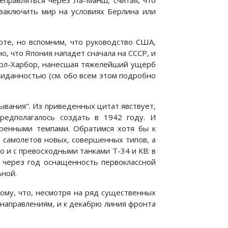
еправляться через Ла-Манш, считая, что
заключить мир на условиях Берлина или
оте, но вспомним, что руководство США,
, что Япония нападет сначала на СССР, и
Перл-Харбор, нанесшая тяжелейший ущерб
иданностью (см. обо всем этом подробно
ывания". Из приведенных цитат явствует,
редполагалось создать в 1942 году. И
оренными темпами. Обратимся хотя бы к
 самолетов новых, совершенных типов, а
о и с превосходными танками Т-34 и КВ: в
е через год оснащенность первоклассной
ьной.
тому, что, несмотря на ряд существенных
 направлениям, и к декабрю линия фронта