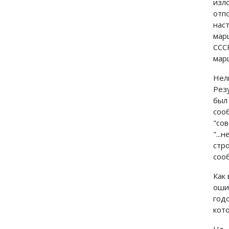
изл
отп
нас
мар
ССС
мар
Нел
Рез
был
соо
"со
"..
стр
сооб
Как
оши
год
кото