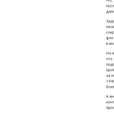
Но,
пос
даже
Зад
нес
сок
фло
в мо
Но 
что
под
про
за 
194
бое
А в
кон
прох