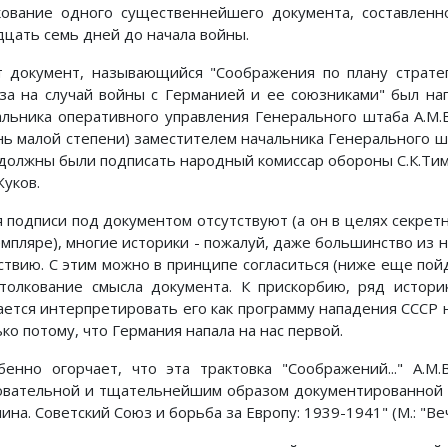
кование одного существеннейшего документа, составленно
дцать семь дней до начала войны.
т документ, называющийся "Соображения по плану стратег
за на случай войны с Германией и ее союзниками" был на
альника оперативного управления Генерального штаба А.М.В
нь малой степени) заместителем начальника Генерального шта
 должны были подписать народный комиссар обороны С.К.Ти
Жуков.
я подписи под документом отсутствуют (а он в целях секре
мпляре), многие историки - пожалуй, даже большинство из ни
ствию. С этим можно в принципе согласиться (ниже еще пойд
столкование смысла документа. К прискорбию, ряд истор
ается интерпретировать его как программу нападения СССР н
ко потому, что Германия напала на нас первой.
бенно огорчает, что эта трактовка "Соображений..." А.М
овательной и тщательнейшим образом документированной 
ина. Советский Союз и борьба за Европу: 1939-1941" (М.: "Вече