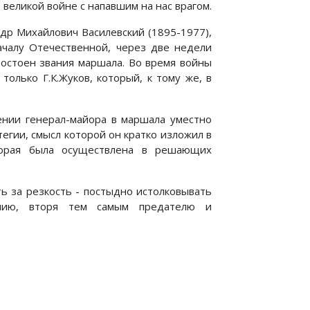
великой войне с напавшим на нас врагом.
ндр Михайлович Василевский (1895-1977),
ачалу Отечественной, через две недели
достоен звания маршала. Во время войны
только Г.К.Жуков, который, к тому же, в
нии генерал-майора в маршала уместно
егии, смысл которой он кратко изложил в
оторая была осуществлена в решающих
ть за резкость - постыдно истолковывать
манию, вторя тем самым предателю и