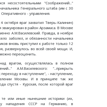
я несостоятельными "Соображений..."
начальника Генерального штаба (им с 30
 Оперативного - управления.
14 октября враг захватил Тверь-Калинин)
 эвакуирован в район Арзамаса. В Москве
менно А.М.Василевский. Правда, в ноябре
ело заболел, и обязанности начальника
ков вновь приступил к работе только 12
я, развернулось во всей своей мощи. И,
озможно переоценить.
над врагом, осуществлялась в полном
.." А.М.Василевского: "...прикрыть
переходу в наступление", - наступление,
авлении Москвы. И в принципе так же
да спустя - Курская, после которой враг
й те или иные нынешние историки (их,
мму нападения СССР на Германию, в