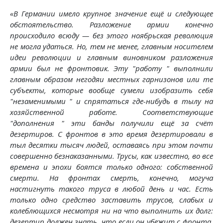
«В Германии имело крупное значение ещё и следующее
обстоятельство. Разложение армии конечно
происходило всюду — без этого ноябрьская революция
не могла удаться. Но, тем не менее, главным носителем
идеи революции и главным виновником разложения
армии был не фронтовик. Эту "работу " выполнили
главным образом негодяи местных гарнизонов или те
субъекты, которые вообще сумели изобразить себя
"незаменимыми " и спрятаться где-нибудь в тылу на
хозяйственной работе. Соответствующие
"дополнения " эти банды получили ещё за счёт
дезертиров. С фронтов в это время дезертировали в
тыл десятки тысяч людей, оставаясь при этом почти
совершенно безнаказанными. Трусы, как известно, во все
времена и эпохи боятся только одного: собственной
смерти. На фронтах смерть, конечно, могуча
настигнуть такого труса в любой день и час. Есть
только одно средство заставить трусов, слабых и
колеблющихся несмотря ни на что выполнить их долг:
дезертир должен знать, что если он убежит с фронта,