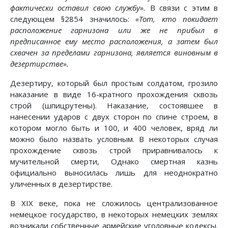
фактически оставил свою службу».
В связи с этим в
следующем §2854 значилось:
«Тот, кто покидает
расположение гарнизона или же не прибыл в
предписанное ему место расположения, а затем был
схвачен за пределами гарнизона, является виновным в
дезертирстве».
Дезертиру, который был простым солдатом, грозило
наказание в виде 16-кратного прохождения сквозь
строй (шпицрутены). Наказание, состоявшее в
нанесении ударов с двух сторон по спине строем, в
котором могло быть и 100, и 400 человек, вряд ли
можно было назвать условным. В некоторых случая
прохождение сквозь строй приравнивалось к
мучительной смерти, Однако смертная казнь
официально выносилась лишь для неоднократно
уличенных в дезертирстве.
В XIX веке, пока не сложилось централизованное
немецкое государство, в некоторых немецких землях
возникали собственные армейские уголовные кодексы.