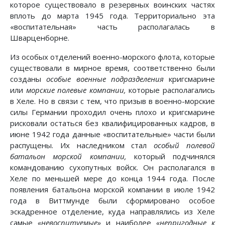
которое существовало в резервных воинских частях
вплоть до марта 1945 года. Территориально эта
«воспитательная» часть располагалась в
Шварценборне.
Из особых отделений военно-морского флота, которые
существовали в мирное время, соответственно были
созданы
особые военные подразделения
кригсмарине
или
морские полевые компании,
которые располагались
в Хеле. Но в связи с тем, что призыв в военно-морские
силы Германии проходил очень плохо и кригсмарине
рисковали остаться без квалифицированных кадров, в
июне 1942 года данные «воспитательные» части были
распущены. Их наследником стал
особый полевой
батальон морской компании,
который подчинялся
командованию сухопутных войск. Он располагался в
Хеле по меньшей мере до конца 1944 года. После
появления батальона морской компании в июле 1942
года в Виттмунде были сформировано особое
эскадренное отделение, куда направлялись из Хеле
самые
«невоспитуемые»
и наиболее
«непригодные к