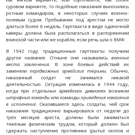
суровом варианте, то подобные наказания выносились
ротным командиром, в некоторых случаях военно-
полевым судом. Пребывание под арестом не могло
длиться более 6 недель. Гауптвахта в виде одиночной
камеры должна была располагаться в распоряжении
воинской части или же корабля, если речь шла о ВМФ.
В 1942 году традиционные гауптвахты получили
другое название. Отныне они назывались
военные
места заключения.
В зоне боевых действий их
заменяли
передвижные армейские тюрьмы.
Обычно,
наказанный солдат не занимался никакой
деятельностью. Ситуация изменилась в 1944 году,
когда при отдельных армейских дивизиях возникли
штрафные команды
или команды
приведения наказания
в исполнение.
Оказавшиеся здесь солдаты, чей срок
наказания традиционно варьировался от недели до
трёх месяцев ареста, должны были заниматься
тяжёлым физическим трудом, который должен был
сдержать наступление противника (рытьё окопов и