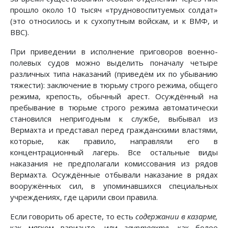
прошло около 10 тысяч «трудновоспитуемых солдат»
(это относилось и к сухопутным войскам, и к ВМФ, и
ВВС).
При приведении в исполнение приговоров военно-
полевых судов можно выделить поначалу четыре
различных типа наказаний (приведём их по убыванию
тяжести): заключение в тюрьму строго режима, общего
режима, крепость, обычный арест. Осуждённый на
пребывание в тюрьме строго режима автоматически
становился непригодным к службе, выбывал из
Вермахта и представал перед гражданскими властями,
которые, как правило, направляли его в
концентрационный лагерь. Все остальные виды
наказания не предполагали комиссования из рядов
Вермахта. Осуждённые отбывали наказание в рядах
вооружённых сил, в упоминавшихся специальных
учреждениях, где царили свои правила.
Если говорить об аресте, то есть
содержании в казарме,
как мягком варианте, или
гауптвахте,
как более