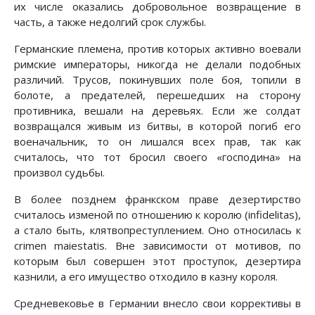
их числе оказались добровольное возвращение в
часть, а также недолгий срок службы.
Германские племена, против которых активно воевали
римские императоры, никогда не делали подобных
различий. Трусов, покинувших поле боя, топили в
болоте, а предателей, перешедших на сторону
противника, вешали на деревьях. Если же солдат
возвращался живым из битвы, в которой погиб его
военачальник, то он лишался всех прав, так как
считалось, что тот бросил своего «господина» на
произвол судьбы.
В более позднем франкском праве дезертирство
считалось изменой по отношению к королю (infidelitas),
а стало быть, клятвопреступлением. Оно относилась к
crimen maiestatis. Вне зависимости от мотивов, по
которым был совершен этот проступок, дезертира
казнили, а его имущество отходило в казну короля.
Средневековье в Германии внесло свои коррективы в