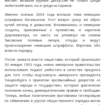
мясом», вызвали бурные дискуссии не только среди
любителей кино, но и среди историков.
Именно осенью 2004 года всплыла тема немецких
штрафных батальонов. Этот вопрос сразу же оброс
кучей легенд и домыслов. Вспоминались и немецкие
солдаты, прикованные к пулемётам, и каратели
Дирлевангера, но никто не упомянул ни словом
Эмсовские полевые лагеря, откуда и ведут
происхождение немецкие штрафбаты. Впрочем, обо
всём по порядку.
После захвата власти нацистами, который произошёл
30 января 1933 года, новое имперское правительство
использовало поджог рейхстага в качестве предлога
для того чтобы подтолкнуть имперского президента
Гинденбурга о принятии чрезвычайных декретов «о
защите народа и государства», которые фактически
положили конец демократическим правам и свободам.
Теперь любые политические противники гитлеровцев
по обвинению в угрозе общественного порядка могли