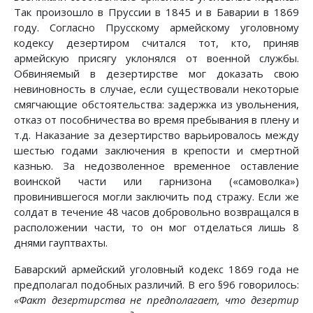
Так произошло в Пруссии в 1845 и в Баварии в 1869
году. Согласно Прусскому армейскому уголовному
кодексу дезертиром считался тот, кто, приняв
армейскую присягу уклонялся от военной службы.
Обвиняемый в дезертирстве мог доказать свою
невиновность в случае, если существовали некоторые
смягчающие обстоятельства: задержка из увольнения,
отказ от пособничества во время пребывания в плену и
т.д. Наказание за дезертирство варьировалось между
шестью годами заключения в крепости и смертной
казнью. За недозволенное временное оставление
воинской части или гарнизона («самоволка»)
провинившегося могли заключить под стражу. Если же
солдат в течение 48 часов добровольно возвращался в
расположении части, то он мог отделаться лишь 8
днями гауптвахты.
Баварский армейский уголовный кодекс 1869 года не
предполагал подобных различий. В его §96 говорилось:
«Факт дезертирства не предполагает, что дезертир