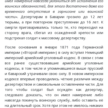
имел намерение навсегда уклониться от исполнения его
воинских обязанностей, для этого достаточно даже его
временного отсутствия в гарнизоне или воинской
части».
Дезертирам в Баварии грозило до 12 лет
тюрьмы, а при повторном преступлении до 16 лет. К
смерти приговаривались только те, кто переходил на
сторону врага, сбегал из осаждённой крепости или
подстрекал солдат к массовому дезертирству.
После основания в январе 1871 года Германской
империи («Второй империи») в силу вступил Немецкий
имперский армейский уголовный кодекс. В связи с этим
все ранее существовавшие армейские уголовные
кодексы, в том числе и упоминавшиеся выше прусский
и баварский утрачивали свою силу. В новом имперском
кодексе впервые проводились чёткие различия между
дезертирством и самовольным оставлением части. Для
того чтобы солдат был осуждён как дезертир,
следовало доказать, что он имел намерение либо
навсегда покинуть воинскую службу, либо оставить её
на длительный срок. Хотя при этом не имелось никаких