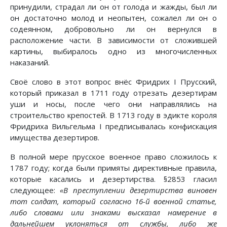
принудили, страдал ли он от голода и жажды, был ли
он достаточно молод и неопытен, сожалел ли он о
содеянном, добровольно ли он вернулся в
расположение части. В зависимости от сложившей
картины, выбиралось одно из многочисленных
наказаний.
Своё слово в этот вопрос внёс Фридрих I Прусский,
который приказал в 1711 году отрезать дезертирам
уши и носы, после чего они направлялись на
строительство крепостей. В 1713 году в эдикте короля
Фридриха Вильгельма I предписывалась конфискация
имущества дезертиров.
В полной мере прусское военное право сложилось к
1787 году; когда были примяты директивные правила,
которые касались и дезертирства. §2853 гласил
следующее:
«В преступлении дезертирства виновен
тот солдат, который согласно 16-й военной статье,
либо словами или знаками высказал намерение в
дальнейшем уклоняться от службы, либо же