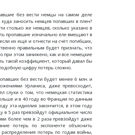
павшие без вести немцы на самом деле
 куда заносить немцев попавших в плен?
ти столько же немцев, сколько указано в
сть пропавшие изначально еле вмещают в
если их ещё и отнести на счёт погибших,
ственно правильным будет признать, что
но при этом занижено, как и все немецкие
ь такой коэффициент, который давал бы
оподобную цифру потерь сложно.
опавших без вести будет менее 6 млн. и
ложениями Урланиса, даже превосходит,
л слухи о том, что немецкая статистика
Польше и в 40 году во Франции по данным
ду эта идиллия закончится, в этом году
ду в 5 раз превзойдут официальное число
ыми более чем в 2 раза превзойдут даже
тание потерь по экспоненте объяснить
т распределения потерь по годам войны,