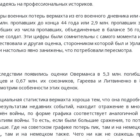
надеясь на профессиональных историков.
ры военных потерь вермахта из его военного дневника или ф
 млн. пропавших до конца 44 года или 2,9 млн. пропавших з
ибших из числа пропавших, объединённые в балансе 56 го
не солдат. Эти цифры были сомнительны с самого момента и
ествовала и другая оценка, сторонником которой был и Урлан
и настолько явно занижены, что потребовали пересмотра.
следствии появились оценки Оверманса в 5,3 млн. погиб
цев и 0,67 млн. их союзников, Гареева и Литвиненко в 
смотрим особенности этих оценок.
циальная статистика вермахта хороша тем, что она подробн
результатам недавних событий, находит отражение в мно
мён войны, по форме графика соответствует аналогичной 
ытиям войны. То есть, если были большие сражения, то по
ьше. Где на советском графике потерь пик, там и на немецк
д, там и на немецком также. Чего ни как не скажешь пр