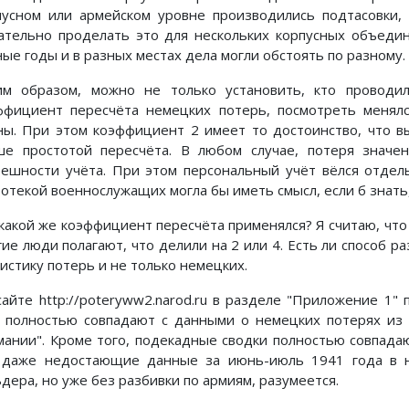
пусном или армейском уровне производились подтасовки,
ательно проделать это для нескольких корпусных объедин
ные годы и в разных местах дела могли обстоять по разному.
им образом, можно не только установить, кто проводи
ффициент пересчёта немецких потерь, посмотреть менял
ны. При этом коэффициент 2 имеет то достоинство, что в
ше простотой пересчёта. В любом случае, потеря знач
решности учёта. При этом персональный учёт вёлся отдел
тотекой военнослужащих могла бы иметь смысл, если б знать,
 какой же коэффициент пересчёта применялся? Я считаю, что 
гие люди полагают, что делили на 2 или 4. Есть ли способ 
истику потерь и не только немецких.
сайте http://poteryww2.narod.ru в разделе "Приложение 1"
 полностью совпадают с данными о немецких потерях из 
мании". Кроме того, подекадные сводки полностью совпадаю
 даже недостающие данные за июнь-июль 1941 года в 
дера, но уже без разбивки по армиям, разумеется.