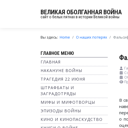
ВЕЛИКАЯ ОБОЛГАННАЯ ВОЙНА
сайт о белых пятнах в истории Великой войны
Вы здесь:
Home
О наших потерях
Фальсиф
ГЛАВНОЕ МЕНЮ
Фа
ГЛАВНАЯ
Г
НАКАНУНЕ ВОЙНЫ
С
О
ТРАГЕДИЯ 22 ИЮНЯ
П
ШТРАФБАТЫ И
ЗАГРАДОТРЯДЫ
В с
МИФЫ И МИФОТВОРЦЫ
нав
ЭПИЗОДЫ ВОЙНЫ
пер
о п
КИНО И КИНОПАСКУДСТВО
оце
КНИГИ О ВОЙНЕ