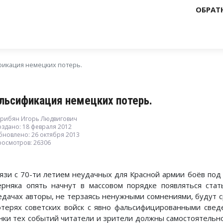
ОБРАТ
икация немецких потерь.
льсификация немецких потерь.
арибян Игорь Людвигович
оздано: 18 февраля 2012
бновлено: 26 октября 2013
росмотров: 26306
вязи с 70-ти летием неудачных для Красной армии боёв под
ерняка опять начнут в массовом порядке появляться стат
едачах авторы, не терзаясь ненужными сомнениями, будут 
отерях советских войск с явно фальсифицированными свед
нки тех событий читатели и зрители должны самостоятельно