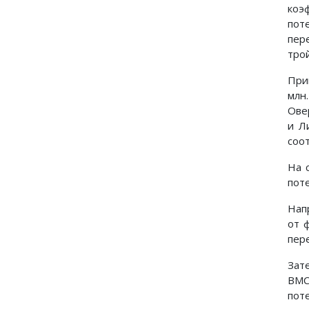
коэ
пот
пер
тро
При
млн
Ове
и Л
соо
На 
пот
Нап
от 
пер
Зат
ВМС
пот