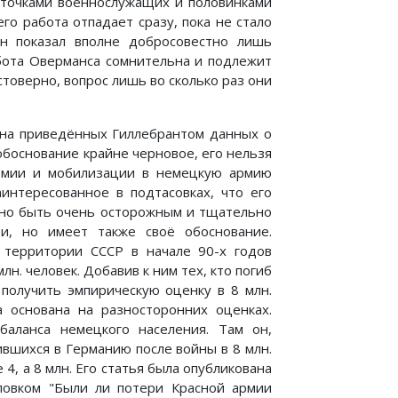
рточками военнослужащих и половинками
го работа отпадает сразу, пока не стало
он показал вполне добросовестно лишь
абота Оверманса сомнительна и подлежит
товерно, вопрос лишь во сколько раз они
 на приведённых Гиллебрантом данных о
обоснование крайне черновое, его нельзя
армии и мобилизации в немецкую армию
аинтересованное в подтасовках, что его
жно быть очень осторожным и тщательно
ти, но имеет также своё обоснование.
 территории СССР в начале 90-х годов
н. человек. Добавив к ним тех, кто погиб
получить эмпирическую оценку в 8 млн.
 основана на разносторонних оценках.
баланса немецкого населения. Там он,
ившихся в Германию после войны в 8 млн.
4, а 8 млн. Его статья была опубликована
ловком "Были ли потери Красной армии