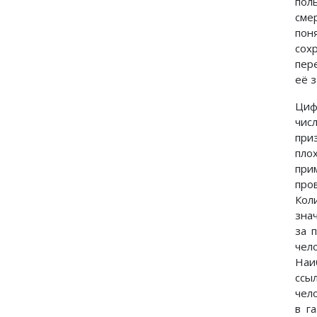
пол
сме
пон
сох
пер
её з
Циф
чис
при
пло
при
про
Кол
зна
за 
чел
Наи
ссы
чело
в г