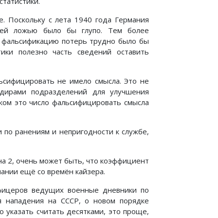
статистики.
е. Поскольку с лета 1940 года Германия
ней ложью было бы глупо. Тем более
то фальсификацию потерь трудно было бы
тики полезно часть сведений оставить
ьсифицировать не имело смысла. Это не
ндирами подразделений для улучшения
ком это число фальсифицировать смысла
 по ранениям и непригодности к службе,
 на 2, очень может быть, что коэффициент
ании ещё со времён кайзера.
офицеров ведущих военные дневники по
я нападения на СССР, о новом порядке
о указать считать десятками, это проще,