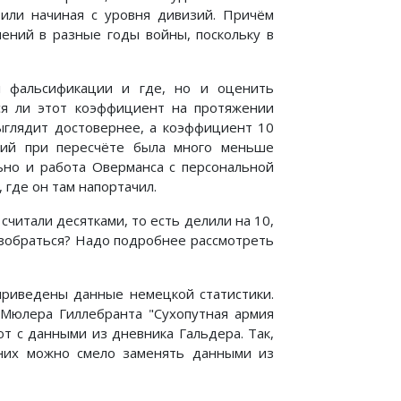
 или начиная с уровня дивизий. Причём
ений в разные годы войны, поскольку в
л фальсификации и где, но и оценить
ся ли этот коэффициент на протяжении
ыглядит достовернее, а коэффициент 10
ений при пересчёте была много меньше
ьно и работа Оверманса с персональной
 где он там напортачил.
считали десятками, то есть делили на 10,
разобраться? Надо подробнее рассмотреть
 приведены данные немецкой статистики.
Мюлера Гиллебранта "Сухопутная армия
т с данными из дневника Гальдера. Так,
них можно смело заменять данными из