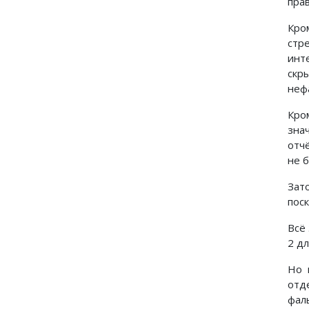
пра
Кро
стр
инт
скр
неф
Кро
зна
отч
не б
Зат
поск
Всё 
2 д
Но 
отд
фал