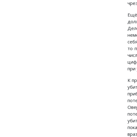
чрез
Ещё
дол
Дел
нем
себ
то 
чис
циф
при
К п
уби
при
пот
Ове
пот
уби
пок
вра