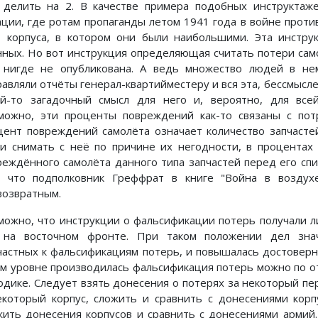
 делить на 2. В качестве примера подобных инструктаж
ации, где ротам пропаганды летом 1941 года в войне проти
о корпуса, в котором они были наибольшими. Эта инстру
нных. Но вот инструкция определяющая считать потери сам
 нигде не опубликована. А ведь множество людей в не
равляли отчёты генерал-квартийместеру и вся эта, бессмысле
ой-то загадочный смысл для него и, вероятно, для вс
можно, эти проценты повреждений как-то связаны с потр
цент повреждений самолёта означает количество запчаст
ли снимать с неё по причине их негодности, в процентах
реждённого самолёта данного типа запчастей перед его спи
, что подполковник Греффрат в книге "Война в возду
возвратным.
можно, что инструкции о фальсификации потерь получали 
 на восточном фронте. При таком положении дел знач
частных к фальсификациям потерь, и повышалась достоверно
ом уровне производилась фальсификация потерь можно по от
одике. Следует взять донесения о потерях за некоторый пе
екоторый корпус, сложить и сравнить с донесениями корп
жить донесения корпусов и сравнить с донесениями армий