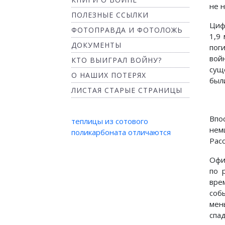
не 
ПОЛЕЗНЫЕ ССЫЛКИ
Циф
ФОТОПРАВДА И ФОТОЛОЖЬ
1,9
ДОКУМЕНТЫ
пог
вой
КТО ВЫИГРАЛ ВОЙНУ?
сущ
О НАШИХ ПОТЕРЯХ
был
ЛИСТАЯ СТАРЫЕ СТРАНИЦЫ
Впо
теплицы из сотового
нем
поликарбоната отличаются
Рас
Офи
по 
вре
соб
мен
спа