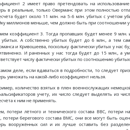
ффициент 2 имеет право претендовать на использовани
ерь в реальные, только Оверманс при этом полностью отп
есчёта будет около 11 млн. на 5-6 млн. убитых с учётом уб
йку миллионов меньше, чем должно быть при соотношении уб
мем коэффициент 3. Тогда пропавших будет менее 9 млн. и
. убитых. А собственно убитых будет до 6 млн., а тем 
рманса и Кривошеева, поскольку фактически убитых у нас буд
итвиненко. И раненных у нас тогда будет до 15 млн., а ум
тветствует числу фактически убитых по соотношению убитых
самом деле, если вдаваться в подробности, то следует приз
ерь умножать на какой-либо коэффициент нельзя.
ример, количество взятых в плен военнослужащих немецко
фальсификаторов учету, их число следует выделять из чи
есчёта к ним не применять.
ем, потери лётного и технического состава ВВС, потери 
, потери берегового состава ВМС, они все могут быть оце
ерь вооружённых сил и их лучше оставить без раздел