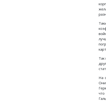
кор
жел
раз
Так
коэ
вой
луч
пог
кар
Так
дру
стат
На 
Они
Гер
что
Галь