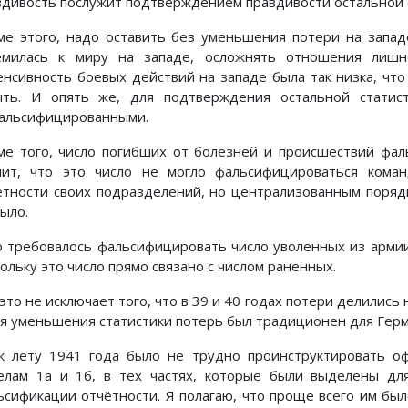
вдивость послужит подтверждением правдивости остальной 
ме этого, надо оставить без уменьшения потери на запад
емилась к миру на западе, осложнять отношения лиш
енсивность боевых действий на западе была так низка, ч
ыть. И опять же, для подтверждения остальной статис
альсифицированными.
ме того, число погибших от болезней и происшествий фал
чит, что это число не могло фальсифицироваться кома
ётности своих подразделений, но централизованным поряд
ыло.
о требовалось фальсифицировать число уволенных из армии
ольку это число прямо связано с числом раненных.
это не исключает того, что в 39 и 40 годах потери делились
ля уменьшения статистики потерь был традиционен для Герм
к лету 1941 года было не трудно проинструктировать 
елам 1а и 1б, в тех частях, которые были выделены дл
ьсификации отчётности. Я полагаю, что проще всего им был