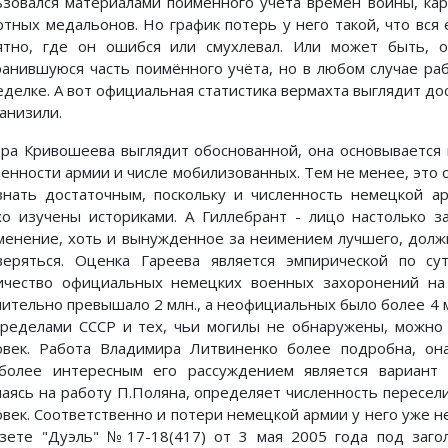
ьзовался материалами поимённого учёта времён войны, ка
ртных медальонов. Но график потерь у него такой, что вся е
ятно, где он ошибся или смухлевал. Или может быть, 
ранившуюся часть поимённого учёта, но в любом случае р
еделке. А вот официальная статистика вермахта выглядит дос
анизили.
ра Кривошеева выглядит обоснованной, она основывается
ленности армии и числе мобилизованных. Тем не менее, это 
знать достаточным, поскольку и численность немецкой 
хо изучены историками. А Гиллебрант - лицо настолько з
менение, хоть и вынужденное за неимением лучшего, дол
веряться. Оценка Гареева является эмпирической по су
ичество официальных немецких военных захоронений на
чительно превышало 2 млн., а неофициальных было более 4 мл
пределами СССР и тех, чьи могилы не обнаружены, можно 
овек. Работа Владимира Литвиненко более подробна, она
более интересным его рассуждением является вариант 
лаясь на работу П.Поляна, определяет численность пересел
век. Соответственно и потери немецкой армии у него уже не 
азете "Дуэль" №17-18(417) от 3 мая 2005 года под заго