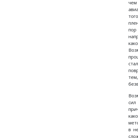
чем
ави
тог
пле
пор
нап
как
Воз
про
ста
пов
тем
без
Воз
сил
при
как
мет
в н
сло