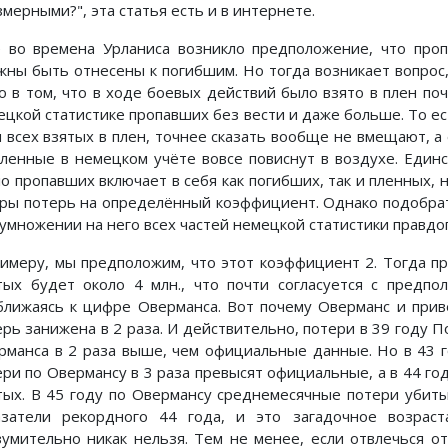
мерными?", эта статья есть и в интернете.
 во времена Урланиса возникло предположение, что про
жны быть отнесены к погибшим. Но тогда возникает вопрос,
о в том, что в ходе боевых действий было взято в плен поч
ецкой статистике пропавших без вести и даже больше. То е
я всех взятых в плен, точнее сказать вообще не вмещают, а 
пленные в немецком учёте вовсе повиснут в воздухе. Един
ло пропавших включает в себя как погибших, так и пленных, 
ры потерь на определённый коэффициент. Однако подобрат
 умножении на него всех частей немецкой статистики правд
римеру, мы предположим, что этот коэффициент 2. Тогда пр
тых будет около 4 млн., что почти согласуется с предпо
ближаясь к цифре Оверманса. Вот почему Оверманс и привё
ерь занижена в 2 раза. И действительно, потери в 39 году 
рманса в 2 раза выше, чем официальные данные. Но в 43 го
ери по Овермансу в 3 раза превысят официальные, а в 44 го
тых. В 45 году по Овермансу среднемесячные потери убит
азатели рекордного 44 года, и это загадочное возрас
зумительно никак нельзя. Тем не менее, если отвлечься о