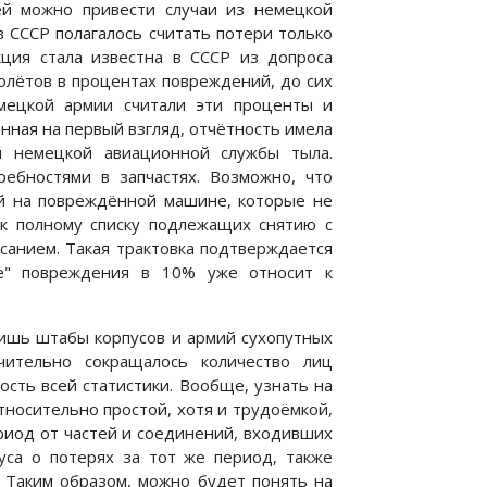
ей можно привести случаи из немецкой
в СССР полагалось считать потери только
кция стала известна в СССР из допроса
олётов в процентах повреждений, до сих
мецкой армии считали эти проценты и
нная на первый взгляд, отчётность имела
ей немецкой авиационной службы тыла.
ебностями в запчастях. Возможно, что
ей на повреждённой машине, которые не
 к полному списку подлежащих снятию с
санием. Такая трактовка подтверждается
хе" повреждения в 10% уже относит к
лишь штабы корпусов и армий сухопутных
ительно сокращалось количество лиц
сть всей статистики. Вообще, узнать на
носительно простой, хотя и трудоёмкой,
риод от частей и соединений, входивших
уса о потерях за тот же период, также
. Таким образом, можно будет понять на