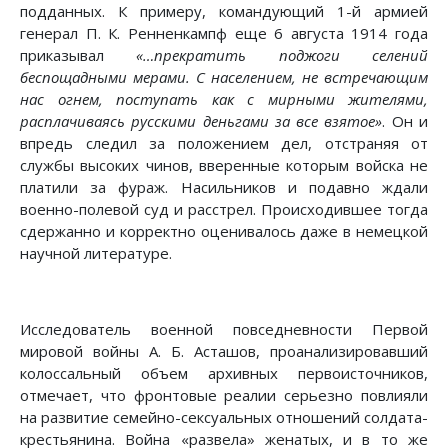
подданных. К примеру, командующий 1-й армией
генерал П. К. Ренненкампф еще 6 августа 1914 года
приказывал
«…прекратить поджоги селений
беспощадными мерами. С населением, не встречающим
нас огнем, поступать как с мирными жителями,
расплачиваясь русскими деньгами за все взятое»
. Он и
впредь следил за положением дел, отстраняя от
службы высоких чинов, вверенные которым войска не
платили за фураж. Насильников и подавно ждали
военно-полевой суд и расстрел. Происходившее тогда
сдержанно и корректно оценивалось даже в немецкой
научной литературе.
Исследователь военной повседневности Первой
мировой войны А. Б. Асташов, проанализировавший
колоссальный объем архивных первоисточников,
отмечает, что фронтовые реалии серьезно повлияли
на развитие семейно-сексуальных отношений солдата-
крестьянина. Война «развела» женатых, и в то же