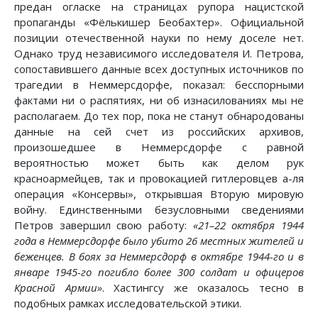
предан огласке на страницах рупора нацистской
пропаганды «Фёлькишер Беобахтер». Официальной
позиции отечественной науки по нему доселе нет.
Однако труд независимого исследователя И. Петрова,
сопоставившего данные всех доступных источников по
трагедии в Неммерсдорфе, показал: бесспорными
фактами ни о распятиях, ни об изнасилованиях мы не
располагаем. До тех пор, пока не станут обнародованы
данные на сей счет из российских архивов,
произошедшее в Неммерсдорфе с равной
вероятностью может быть как делом рук
красноармейцев, так и провокацией гитлеровцев a-ля
операция «Консервы», открывшая Вторую мировую
войну. Единственными безусловными сведениями
Петров завершил свою работу:
«21–22 октября 1944
года в Неммерсдорфе было убито 26 местных жителей и
беженцев. В боях за Неммерсдорф в октябре 1944-го и в
январе 1945-го погибло более 300 солдат и офицеров
Красной Армии»
. Хастингсу же оказалось тесно в
подобных рамках исследовательской этики.