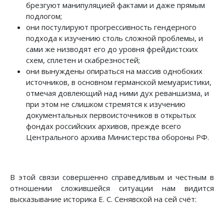
брезгуют манипуляцией фактами и даже прямым
подлогом;
они постулируют прогрессивность гендерного
подхода к изучению столь сложной проблемы, и
сами же низводят его до уровня фрейдистских
схем, сплетен и скабрезностей;
они вынуждены опираться на массив однобоких
источников, в основном германской мемуаристики,
отмечая довлеющий над ними дух реваншизма, и
при этом не слишком стремятся к изучению
документальных первоисточников в открытых
фондах российских архивов, прежде всего
Центрального архива Министерства обороны РФ.
В этой связи совершенно справедливым и честным в
отношении сложившейся ситуации нам видится
высказывание историка Е. С. Сенявской на сей счёт: