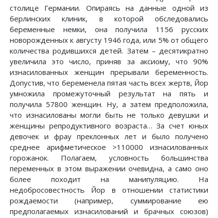
столице Германии. Опираясь на данные одной из
берлинских клиник, в которой обследовались
беременные немки, она получила 1156 русских
новорожденных к августу 1946 года, или 5% от общего
количества родившихся детей. Затем – десятикратно
увеличила это число, приняв за аксиому, что 90%
изнасилованных женщин прерывали беременность.
Допустив, что беременела пятая часть всех жертв, Йор
умножила промежуточный результат на пять и
получила 57800 женщин. Ну, а затем предположила,
что изнасилованы могли быть не только девушки и
женщины репродуктивного возраста… За счет юных
девочек и фрау преклонных лет и было получено
среднее арифметическое >110000 изнасилованных
горожанок. Полагаем, условность большинства
переменных в этом выражении очевидна, а само оно
более походит на манипуляцию. На
недобросовестность Йор в отношении статистики
рождаемости (например, суммирование ею
предполагаемых изнасилований и брачных союзов)