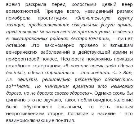
время раскрыла перед холостыми целый веер
возможностей. Прежде всего, невиданный размах
приобрела проституция.
«Значительную группу
женщин, предоставлявших сексуальные услуги армии,
представляли многочисленные проститутки, особенно
в оккупированных районах Австро-Венгрии»,
– пишет
Асташов. Это закономерно привело к вспышкам
венерических заболеваний в действующей армии и
прифронтовой полосе. Неспроста появлялись приказы
подобного содержания:
«В военное время надо одного
бояться, одного страшиться – это женщин. <…> Вам,
Г.г. офицеры, решительно рекомендую обзавестись
го***нами. По нынешним временам это немножко
дорого, но не дороже своего здоровья»
. Однако сколь бы
цинично это не звучало, такое неблаговидное явление
было обусловлено согласием, то есть полным
непротивлением сторон. Согласие и насилие – это
взаимоисключающие понятия.