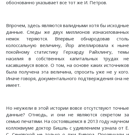
обоснованно указывает все тот же И. Петров.
Впрочем, здесь являются валидными хотя бы исходные
данные. Следы же двух миллионов изнасилованных
немок теряются. Впервые обнародовав столь
колоссальную величину, Йор апеллировала к ныне
покойному статистику Герхарду Райхлингу, темы
насилия в собственных капитальных трудах не
касавшемуся вовсе. О том, на основе каких источников
была получена эта величина, спросить уже не у кого.
Иначе говоря, документального подтверждения она не
имеет.
Но неужели в этой истории вовсе отсутствуют точные
данные? Отнюдь, и они не являются секретом за
семью печатями. На состоявшемся в 2013 году научном
коллоквиуме доктор Бишль с удивлением узнала от Е.
С. Сенявской не только о лжи Бивора. Прозвучали и