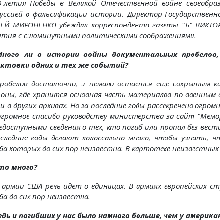
0-летия Победы в Великой Отечественной войне своеобра
куссией о фальсификации истории. Директор Государственно
ГЕЙ МИРОНЕНКО убеждал корреспондента газеты "Ъ" ВИКТО
ытия с сиюминутными политическими соображениями.
ного ли в истории войны документальных пробелов,
ктовки одних и тех же событий?
робелов достаточно, и немало остается еще сокрытым к
роны, где хранится основная часть материалов по военным
и в других архивах. Но за последние годы рассекречено огром
огромное спасибо руководству министерства за сайт "Мемо
едоступными сведения о тех, кто погиб или пропал без вес
оследние годы делают колоссально много, чтобы узнать, 
ба которых до сих пор неизвестна. В картотеке неизвестных 
то много?
 армии США речь идет о единицах. В армиях европейских ст
ба до сих пор неизвестна.
едь и погибших у нас было намного больше, чем у америка