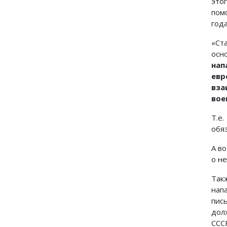
это
пом
года
«Ст
осн
нап
евр
вза
вое
Т.е
обя
А в
о н
Так
нап
пис
дол
ССС