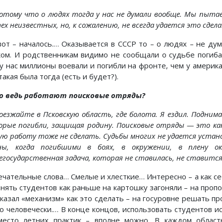
отому что о людях тогда у нас не думали вообще. Мы пытае
ех неизвестных, но, к сожалению, не всегда удается это сдел
вот – началось.… Оказывается в СССР то – о людях – не дума
ком. И родственникам видимо не сообщали о судьбе погиб
 у нас миллионы воевали и погибли на фронте, чем у америка
такая была тогда (есть и будет?).
о ведь работают поисковые отряды?
оезжайте в Псковскую область, где болота. Я ездил. Подним
орые погибли, защищая родину. Поисковые отряды — это ка
ую работу тоже не сделать. Судьбы многих не удается уста
ны, когда погибшими в боях, в окружении, в плену о
государственная задача, которая не ставилась, не ставится,
ечательные слова… Смелые и хлесткие… Интересно – а как с
онять студентов как раньше на картошку загоняли – на пропо
оказал «механизм» как это сделать – на госуровне решать 
по человечески.… В конце концов, использовать студентов ис
место летних практик – вполне можно. В каждом облас