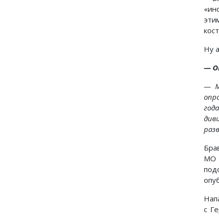
«ин
эти
кост
Ну 
—
О
— М
опр
год
див
разв
Бра
МО 
под
опуб
Нап
с Г