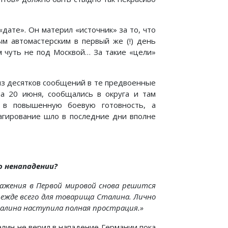
«дате». Он материл «источник» за то, что
м автомастерским в первый же (!) день
м чуть не под Москвой… За такие «цели»
 из десятков сообщений в те предвоенные
а 20 июня, сообщались в округа и там
в повышенную боевую готовность, а
еагирование шло в последние дни вполне
о ненападении?
ражения в Первой мировой снова решится
режде всего для товарища Сталина. Лично
Сталина наступила полная прострация.»
талин не верил в нападение Германии пока