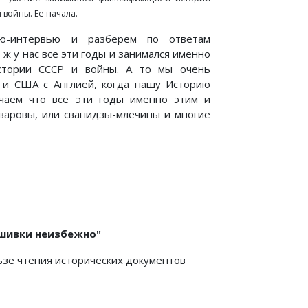
войны. Ее начала.
ью-интервью и разберем по ответам
о ж у нас все эти годы и занимался именно
стории СССР и войны. А то мы очень
 и США с Англией, когда нашу Историю
ечаем что все эти годы именно этим и
оваровы, или сванидзы-млечины и многие
шивки неизбежно"
ьзе чтения исторических документов