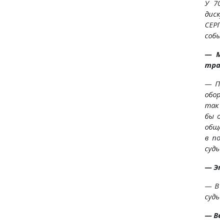
У 7
дис
СЕР
соб
— М
тра
— П
обо
так 
бы 
общ
в п
судь
—
Э
— В
судь
— В