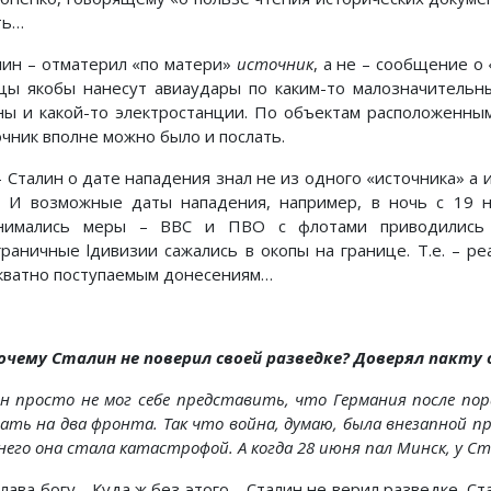
ть…
лин – отматерил «по матери»
источник
, а не – сообщение о 
цы якобы нанесут авиаудары по каким-то малозначительны
ны и какой-то электростанции. По объектам расположенны
очник вполне можно было и послать.
– Сталин о дате нападения знал не из одного «источника» а
. И возможные даты нападения, например, в ночь с 19 н
нимались меры – ВВС и ПВО с флотами приводились 
граничные lдивизии сажались в окопы на границе. Т.е. – р
кватно поступаемым донесениям…
очему Сталин не поверил своей разведке? Доверял пакту 
н просто не мог себе представить, что Германия после по
вать на два фронта. Так что война, думаю, была внезапной п
 него она стала катастрофой. А когда 28 июня пал Минск, у 
слава богу… Куда ж без этого – Сталин не верил разведке, С