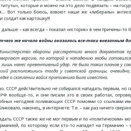
ституты», которые и можно на это дело подвязать – на госур
м.… Вот только боюсь, взвоют наши же «либералы» антисо
и солдат как картошку!!!
а дальше – как всегда – показал «историк» в чем причины-то
тчего же начало войны оказалось все-таки внезапным д
инистерство обороны рассекретило много документов пре
овергают версию, по которой к нападению якобы готовился
а лишь нанес превентивный удар. Не было таких планов у сов
изий расположились тогда у советской границы, очевидно
едке о скоплении войск противника было известно.
во. СССР действительно не собирался нападать первым, но с
РФ вообще-то, и они писали это в своих работах, опрове
обных негодяев поливающих СССР помоями со ссылками им
ликовало, наконец, в интернете. Т.е. – как раз ничего сверх
адать СССР также же не мог первым и по «политическим» мо
ерманией, по которому если кто-то нападет на Германию –