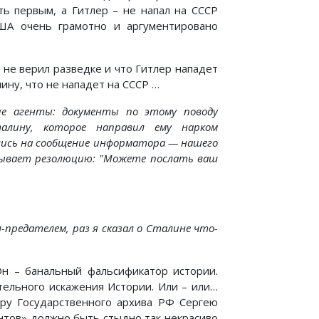
ть первым, а Гитлер – не напал на СССР
ША очень грамотно и аргументировано
не верил разведке и что Гитлер нападет
ину, что не нападет на СССР …
е агенты: документы по этому поводу
талину, которое направил ему нарком
вшись на сообщение информатора — нашего
дывает резолюцию: "Можете послать ваш
-предателем, раз я сказал о Сталине что-
н – банальный фальсификатор истории.
тельного искажения Истории. Или – или…
ору Государственного архива РФ Сергею
нтов» должно быть стыдно так некрасиво