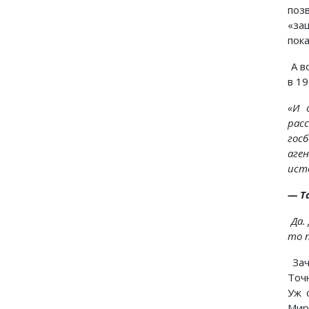
поз
«за
пока
А в
в 19
«И 
рас
гос
аге
ист
—
Т
Да.
то п
Зач
Точ
Уж 
Мир