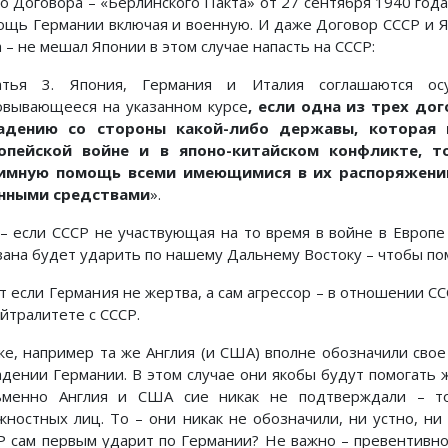
го Договора – «Берлинского Пакта» от 27 сентября 1940 год
ощь Германии включая и военную. И даже Договор СССР и Я
 – не мешал Японии в этом случае напасть на СССР:
атья 3. Япония, Германия и Италия соглашаются осу
овывающееся на указанном курсе
, если одна из трех до
адению со стороны какой-либо державы, которая 
опейской войне и в японо-китайском конфликте, т
имную помощь всеми имеющимися в их распоряжении
нными средствами
».
. – если СССР не участвующая на то время в войне в Европ
зана будет ударить по нашему Дальнему Востоку – чтобы по
от если Германия не жертва, а сам агрессор – в отношении С
ейтралитете с СССР.
же, например та же Англия (и США) вполне обозначили свое
адении Германии. В этом случае они якобы будут помогать 
ьменно Англия и США сие никак не подтверждали – то
жностных лиц. То – они никак не обозначили, ни устно, ни
Р сам первым ударит по Германии? Не важно – превентивно 