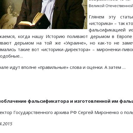
Великой Отечественной 
Глянем эту стат
«историка» – так кт
фальсификацией и
жаемся, когда нашу Историю поливают дерьмом в Европе
ивают дерьмом на той же «Украине», но как-то не зам
имались такие вот «историки-директора» – мироненки-пив
подобные…
чале идут вполне «правильные» слова и оценки. А затем …
зоблачение фальсификатора и изготовленной им фаль
ектор Государственного архива РФ Сергей Мироненко о пол
4.2015