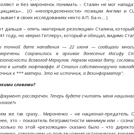
воляют и без мироненок понимать – Сталин не мог напада
щищаясь»… (О «неопределенности» позиции Англии и С
зывает в своих исследованиях некто А.П. Ба-н…. )
от дальше – опять «матерные резолюции» Сталина, который 
41 году, но «верил Гитлеру», который и обещал, видимо Стал
о точной дате нападения — 22 июня — сообщали многи
секречены. Сохранилось в архивах донесение Иосифу С
безопасности Всеволод Меркулов. Нарком назвал дату, сосла
нта в штабе люфтваффе. И Сталин собственноручно накла
очник к *** матери. Это не источник, а дезинформатор".
акими словами?
 Документ рассекречен. Теперь будете считать меня национал
лохое?»
ем же так сразу… Мироненко – не национал-предатель. О
нее, это – показатель безграмотности минимум или – созна
сколько по этой «резолюции» сказано было – что директ
оненко, говорящему «о пользе чтения исторических докуме