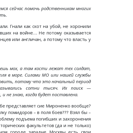
мся сейчас помочь родственникам многих
ать.
ли. Гнали как скот на убой, не хоронили
авших на войне…. Не потому оказывается
нцев или англичан, а потому что власть у
аешь мох, а там кости лежат тех солдат,
пля в море. Силами МО или нашей службы
новить, потому что это начальный период
казывались сотни тысяч. Их поиск —
 и не знаю, когда будет поставлена.
ебе представляет сие Мироненко вообще?
лку помидоров – в поля боев??? Взял бы –
проблему подъема погибших и захоронения
торических факультетов (да и не только)
тном городе западне Москвы есть свои