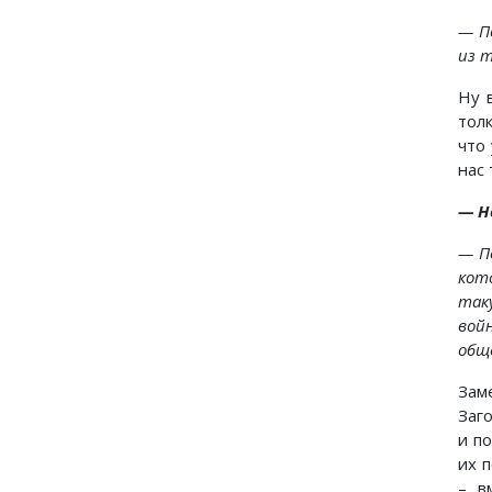
— П
из т
Ну 
тол
что
нас 
—
Н
— П
кот
так
вой
обще
Зам
Заг
и п
их 
– в