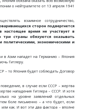
а, Япония обязана оказать всю возможную
понии о нейтралитете от 13 апреля 1941
ществлять взаимное сотрудничество,
говаривающихся сторон подвергнется
в настоящее время не участвует в
о три страны обязуются оказывать
 политическими, экономическими и
е и в Азии нападет на Германию – Япония
мочь Гитлеру.
ССР – то Япония будет соблюдать Договор
 поведение, в случае если СССР – жертва
жертве нападения Гитлера – СССР. И хотя
лько на уровне заявлений отдельных
 тем боле письменно – а что будет, если
или как. И вот эти два фактора – вполне