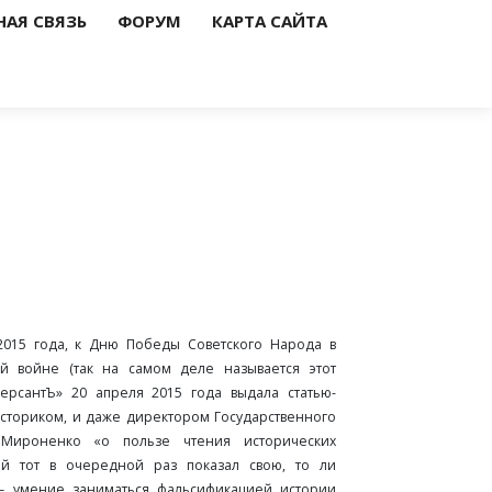
НАЯ СВЯЗЬ
ФОРУМ
КАРТА САЙТА
015 года, к Дню Победы Советского Народа в
й войне (так на самом деле называется этот
мерсантЪ» 20 апреля 2015 года выдала статью-
историком, и даже директором Государственного
Мироненко «о пользе чтения исторических
ой тот в очередной раз показал свою, то ли
 – умение заниматься фальсификацией истории