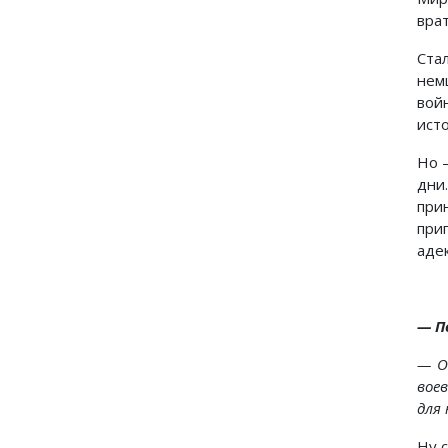
вра
Ста
нем
вой
ист
Но 
дни
при
при
аде
—
П
— О
вое
для
Ну 