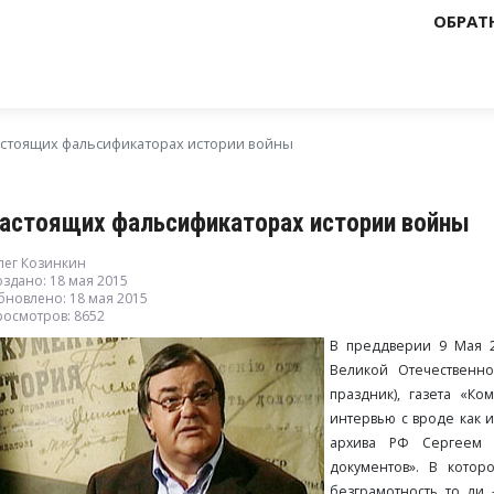
ОБРАТ
астоящих фальсификаторах истории войны
настоящих фальсификаторах истории войны
лег Козинкин
здано: 18 мая 2015
бновлено: 18 мая 2015
росмотров: 8652
В преддверии 9 Мая 2
Великой Отечественно
праздник), газета «Ко
интервью с вроде как 
архива РФ Сергеем 
документов». В котор
безграмотность то ли