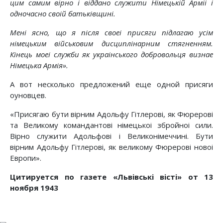
цим самим вiрно i вiддано служити Нiмецькiй Армii i
одночасно своiй батькiвщинi.
Менi ясно, що я пiсля своеi присяги пiдлагаю усiм
нiмецьким вiйськовим дисциплiнарним стягненням.
Кiнець моеi служби як украiнського добровольця визнае
Нiмецька Армiя».
А вот несколько предложений еще одной присяги
оуновцев.
«Присягаю бути вiрним Адольфу Гiтлеровi, як Фюреровi
та Великому командантовi нiмецькоi збройноi сили.
Вiрно служити Адольфовi i Великонiмеччинi. Бути
вiрним Адольфу Гiтлеровi, як великому Фюреровi новоi
Европи».
Цитируется по газете «Львiвськi вiстi» от 13
ноября 1943