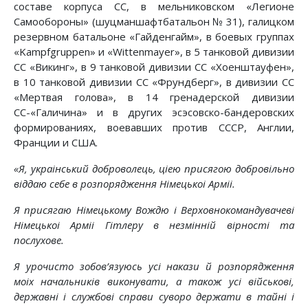
составе корпуса СС, в мельниковском «Легионе
Самообороны» (шуцманшафтбатальон № 31), галицком
резервном батальоне «Гайденгайм», в боевых группах
«Kampfgruppen» и «Wittenmayer», в 5 танковой дивизии
СС «Викинг», в 9 танковой дивизии СС «Хоенштауфен»,
в 10 танковой дивизии СС «Фрундберг», в дивизии СС
«Мертвая голова», в 14 гренадерской дивизии
СС-«Галичина» и в других эсэсовско-бандеровских
формированиях, воевавших против СССР, Англии,
Франции и США.
«Я, украiнський доброволець, цiею присягою добровiльно
вiддаю себе в розпорядження Нiмецькоi Армii.
Я присягаю Нiмецькому Вождю i Верховнокомандувачевi
Нiмецькоi Армii Гiтлеру в незмiннiй вiрностi та
послухове.
Я урочисто зобов’язуюсь усi накази й розпорядження
моiх начальникiв виконувати, а також усi вiйськовi,
державнi i службовi справи суворо держати в тайнi i