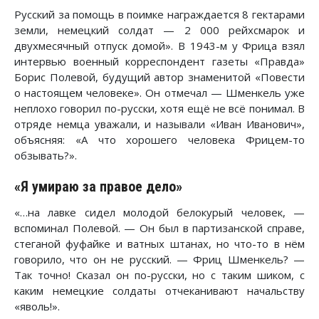
Русский за помощь в поимке награждается 8 гектарами
земли, немецкий солдат — 2 000 рейхсмарок и
двухмесячный отпуск домой». В 1943-м у Фрица взял
интервью военный корреспондент газеты «Правда»
Борис Полевой, будущий автор знаменитой «Повести
о настоящем человеке». Он отмечал — Шменкель уже
неплохо говорил по-русски, хотя ещё не всё понимал. В
отряде немца уважали, и называли «Иван Иванович»,
объясняя: «А что хорошего человека Фрицем-то
обзывать?».
«Я умираю за правое дело»
«…на лавке сидел молодой белокурый человек, —
вспоминал Полевой. — Он был в партизанской справе,
стеганой фуфайке и ватных штанах, но что-то в нём
говорило, что он не русский. — Фриц Шменкель? —
Так точно! Сказал он по-русски, но с таким шиком, с
каким немецкие солдаты отчеканивают начальству
«яволь!».