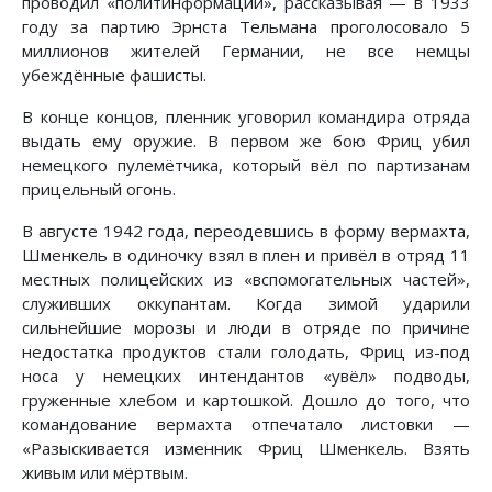
проводил «политинформации», рассказывая — в 1933
году за партию Эрнста Тельмана проголосовало 5
миллионов жителей Германии, не все немцы
убеждённые фашисты.
В конце концов, пленник уговорил командира отряда
выдать ему оружие. В первом же бою Фриц убил
немецкого пулемётчика, который вёл по партизанам
прицельный огонь.
В августе 1942 года, переодевшись в форму вермахта,
Шменкель в одиночку взял в плен и привёл в отряд 11
местных полицейских из «вспомогательных частей»,
служивших оккупантам. Когда зимой ударили
сильнейшие морозы и люди в отряде по причине
недостатка продуктов стали голодать, Фриц из-под
носа у немецких интендантов «увёл» подводы,
груженные хлебом и картошкой. Дошло до того, что
командование вермахта отпечатало листовки —
«Разыскивается изменник Фриц Шменкель. Взять
живым или мёртвым.