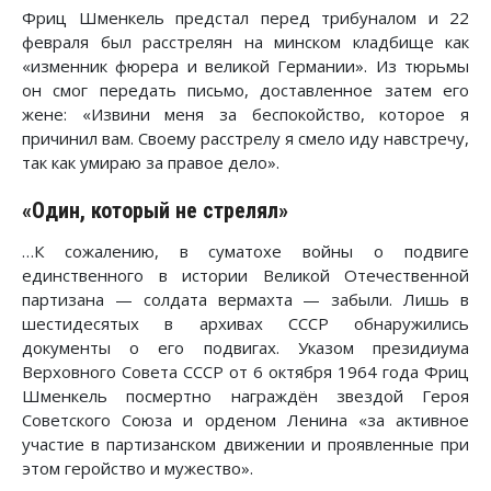
Фриц Шменкель предстал перед трибуналом и 22
февраля был расстрелян на минском кладбище как
«изменник фюрера и великой Германии». Из тюрьмы
он смог передать письмо, доставленное затем его
жене: «Извини меня за беспокойство, которое я
причинил вам. Своему расстрелу я смело иду навстречу,
так как умираю за правое дело».
«Один, который не стрелял»
…К сожалению, в суматохе войны о подвиге
единственного в истории Великой Отечественной
партизана — солдата вермахта — забыли. Лишь в
шестидесятых в архивах СССР обнаружились
документы о его подвигах. Указом президиума
Верховного Совета СССР от 6 октября 1964 года Фриц
Шменкель посмертно награждён звездой Героя
Советского Союза и орденом Ленина «за активное
участие в партизанском движении и проявленные при
этом геройство и мужество».