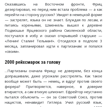
Оказавшись на Восточном фронте, Фриц
дезертировал, но перед ним встала проблема — а как
перейти на сторону русских? Увидят в немецкой форме
— застрелят, языка он не знает. Блуждая по лесам, и
питаясь кореньями, Шменкель вышел к деревне
Подмошье Ярцевского района Смоленской области,
постучался в избу и сказал открывшей старушке —
«Ленин! Сталин! Тельман!». Отсиделся в подполе 3
месяца, запланировал идти к партизанам: и попался
«своим».
2000 рейхсмарок за голову
…Партизаны сначала Фрицу не доверяли, без конца
допрашивали, даже угрожали расстрелять. Как такое
вообще может быть — немец, и вдруг против своего
фюрера? Притворяется, наверное, в доверие
втирается, а сам втихую шпионит. Ефрейтор неустанно
пытался объяснить — он за Советский Союз, против
нацистов, ненавидит Гитлера. Учил русский язык,