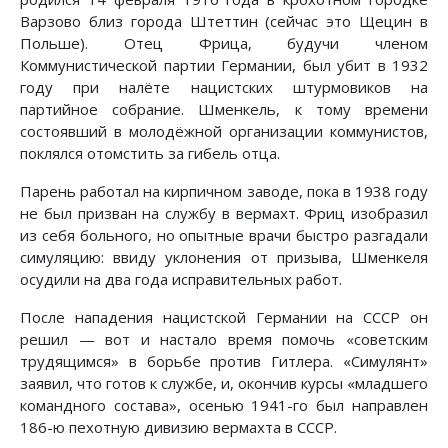
Варзово близ города Штеттин (сейчас это Щецин в
Польше). Отец Фрица, будучи членом
Коммунистической партии Германии, был убит в 1932
году при налёте нацистских штурмовиков на
партийное собрание. Шменкель, к тому времени
состоявший в молодёжной организации коммунистов,
поклялся отомстить за гибель отца.
Парень работал на кирпичном заводе, пока в 1938 году
не был призван на службу в вермахт. Фриц изобразил
из себя больного, но опытные врачи быстро разгадали
симуляцию: ввиду уклонения от призыва, Шменкеля
осудили на два года исправительных работ.
После нападения нацистской Германии на СССР он
решил — вот и настало время помочь «советским
трудящимся» в борьбе против Гитлера. «Симулянт»
заявил, что готов к службе, и, окончив курсы «младшего
командного состава», осенью 1941-го был направлен
186-ю пехотную дивизию вермахта в СССР.