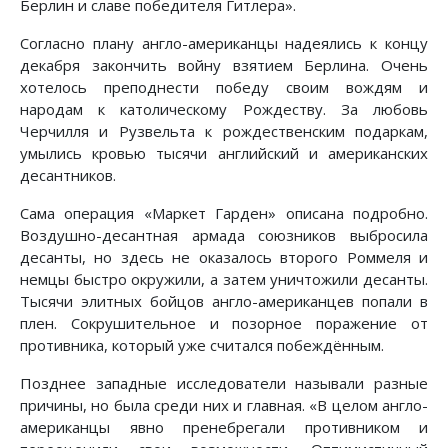
Берлин и славе победителя Гитлера».
Согласно плану англо-американцы надеялись к концу
декабря закончить войну взятием Берлина. Очень
хотелось преподнести победу своим вождям и
народам к католическому Рождеству. За любовь
Черчилля и Рузвельта к рождественским подаркам,
умылись кровью тысячи английский и американских
десантников.
Сама операция «Маркет Гарден» описана подробно.
Воздушно-десантная армада союзников выбросила
десанты, но здесь не оказалось второго Роммеля и
немцы быстро окружили, а затем уничтожили десанты.
Тысячи элитных бойцов англо-американцев попали в
плен. Сокрушительное и позорное поражение от
противника, который уже считался побеждённым.
Позднее западные исследователи называли разные
причины, но была среди них и главная. «В целом англо-
американцы явно пренебрегали противником и