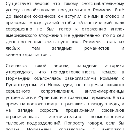
Существует версия что такому сногсшибательному
успеху способствовало предательство Роммеля. Ещё
до высадки союзников он вступил с ними в сговор и
приложил массу усилий чтобы «Атлантический вал»
совершенно не был готов к отражению англо-
американского вторжения. Не удивительно что по сей
день воспевание «лисы пустыни» - Роммеля – одна из
любых тем западных романистов и
кинематографистов…
Стесняясь такой версии, западные историки
утверждают, что неподготовленность немцев в
Нормандии объяснялась разногласиями Роммеля с
Рундштедтом. Из Нормандии, не встречая никакого
серьезного сопротивления, англо-американцы
устремились в Францию и к границам Германии. В это
время на востоке немцы вгрызались в каждую пядь, а
на западе скорость продвижения союзников
ограничивалась исключительно возможностями
тыловых подразделений. Попросту говоря, если бы
порты Нормандии справлялись с выгрузкой