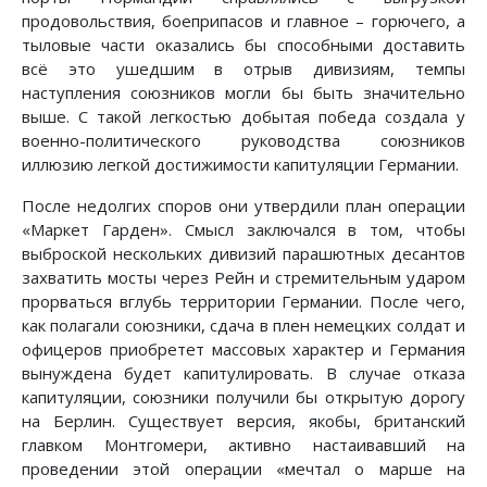
продовольствия, боеприпасов и главное – горючего, а
тыловые части оказались бы способными доставить
всё это ушедшим в отрыв дивизиям, темпы
наступления союзников могли бы быть значительно
выше. С такой легкостью добытая победа создала у
военно-политического руководства союзников
иллюзию легкой достижимости капитуляции Германии.
После недолгих споров они утвердили план операции
«Маркет Гарден». Смысл заключался в том, чтобы
выброской нескольких дивизий парашютных десантов
захватить мосты через Рейн и стремительным ударом
прорваться вглубь территории Германии. После чего,
как полагали союзники, сдача в плен немецких солдат и
офицеров приобретет массовых характер и Германия
вынуждена будет капитулировать. В случае отказа
капитуляции, союзники получили бы открытую дорогу
на Берлин. Существует версия, якобы, британский
главком Монтгомери, активно настаивавший на
проведении этой операции «мечтал о марше на