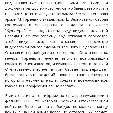
подготовленные названными нами учеными, и
документы из других источников, но была отвергнута и
не приобщена к делу стенограмма беседы генерала
армии М. Гареева с академиком Е. Велиховым, которая
состоялась в мае прошлого года на телеканале
"Культура". Мы представили суду видеозапись этой
беседы и ее стенограмму. Суд отказал в просмотре
этой видеозаписи, как отказал в просмотре
видеозаписи самого "документального шедевра" НТВ.
Отказал и в приобщении стенограммы. Оно и понятно:
генерал Гареев, в течение пяти лет возглавлявший
коллектив специалистов, изучавших потери в Великой
Отечественной войне, в той беседе подтверждает
бредовость утверждений новоявленных ревизоров
истории о неумении наших солдат и военачальников
грамотно и профессионально воевать.
Если согласиться с цифрами потерь, прозвучавшими в
фильме НТВ, то история Великой Отечественной
войны вообще становится бредом, поскольку, к концу
войны в нашей армии вовсе не осталось бы солдат.