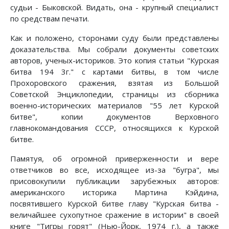
судьи - Быковской. Видать, она - крупный специалист
по средствам печати.
Как и положено, сторонами суду были представлены
доказательства. Мы собрали документы советских
авторов, ученых-историков. Это копия статьи "Курская
битва 194 3г." с картами битвы, в том числе
Прохоровского сражения, взятая из Большой
Советской Энциклопедии, страницы из сборника
военно-исторических материалов "55 лет Курской
битве", копии документов Верховного
главнокомандования СССР, относящихся к Курской
битве.
Памятуя, об огромной приверженности и вере
ответчиков во все, исходящее из-за "бугра", мы
присовокупили публикации зарубежных авторов:
американского историка Мартина Кэйдина,
посвятившего Курской битве главу "Курская битва -
величайшее сухопутное сражение в истории" в своей
книге "Тигры горят" (Нью-Йорк, 1974 г.), а также