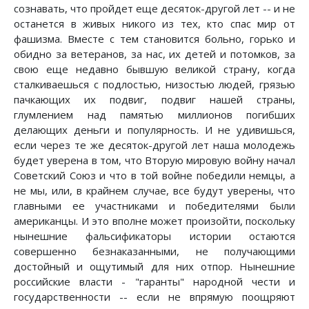
сознавать, что пройдет еще десяток-другой лет -- и не
останется в живых никого из тех, кто спас мир от
фашизма. Вместе с тем становится больно, горько и
обидно за ветеранов, за нас, их детей и потомков, за
свою еще недавно бывшую великой страну, когда
сталкиваешься с подлостью, низостью людей, грязью
пачкающих их подвиг, подвиг нашей страны,
глумлением над памятью миллионов погибших
делающих деньги и популярность. И не удивишься,
если через те же десяток-другой лет наша молодежь
будет уверена в том, что Вторую мировую войну начал
Советский Союз и что в той войне победили немцы, а
не мы, или, в крайнем случае, все будут уверены, что
главными ее участниками и победителями были
американцы. И это вполне может произойти, поскольку
нынешние фальсификаторы истории остаются
совершенно безнаказанными, не получающими
достойный и ощутимый для них отпор. Нынешние
российские власти - "гаранты" народной чести и
государственности -- если не впрямую поощряют