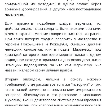
придуманной им методике: в одном случае берет
воинские формирования, в другом - все пострадавшее
население.
Если признать подобные цифры верными, то,
действительно, наши солдаты были плохими воинами,
о чем с экрана в фильме говорит и писатель Д.Гранин.
При таких потерях трудно поверить в мастерство и
героизм Покрышкина и Кожедуба, сбивших десятки
немецких самолетов, или в подвиг Маринеску, под
командой которого советские моряки только в одном
подводном походе отправили на дно около двух тысяч
немецких подводников, за что сам Маринеску был
назван Гитлером своим личным врагом.
Вторым эпизодом, легшим в основу исковых
требований, стал рассказ все того же "историка" о том,
что в нашей армии, по воспоминаниям американского
генерала Эйзенхауэра о его разговоре с маршалом
Жуковым, якобы действовала система разминирования
минных полей, при которой наши командиры посылали