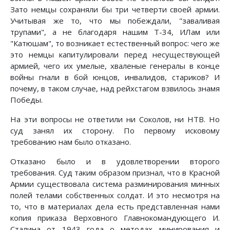
Зато немцы сохраняли бы три четверти своей армии.
Учитывая же то, что мы побеждали, "заваливая
трупами", а не благодаря нашим Т-34, ИЛам или
"Катюшам", то возникает естественный вопрос: чего же
это немцы капитулировали перед несуществующей
армией, чего их умелые, хваленые генералы в конце
войны гнали в бой юнцов, инвалидов, стариков? И
почему, в таком случае, над рейхстагом взвилось знамя
Победы.
На эти вопросы не ответили ни Соколов, ни НТВ. Но
суд занял их сторону. По первому исковому
требованию нам было отказано.
Отказано было и в удовлетворении второго
требования. Суд таким образом признал, что в Красной
Армии существовала система разминирования минных
полей телами собственных солдат. И это несмотря на
то, что в материалах дела есть представленная нами
копия приказа Верховного Главнокомандующего И.
Сталина от 1943 года о методах минирования и