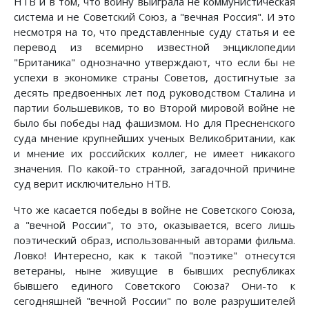
НТВ и в том, что войну выиграла не коммунистическая
система и не Советский Союз, а "вечная Россия". И это
несмотря на то, что представленные суду статья и ее
перевод из всемирно известной энциклопедии
"Британика" однозначно утверждают, что если бы не
успехи в экономике страны Советов, достигнутые за
десять предвоенных лет под руководством Сталина и
партии большевиков, то во Второй мировой войне не
было бы победы над фашизмом. Но для Пресненского
суда мнение крупнейших ученых Великобритании, как
и мнение их российских коллег, не имеет никакого
значения. По какой-то странной, загадочной причине
суд верит исключительно НТВ.
Что же касается победы в войне не Советского Союза,
а "вечной России", то это, оказывается, всего лишь
поэтический образ, использованный авторами фильма.
Ловко! Интересно, как к такой "поэтике" отнесутся
ветераны, ныне живущие в бывших республиках
бывшего единого Советского Союза? Они-то к
сегодняшней "вечной России" по воле разрушителей