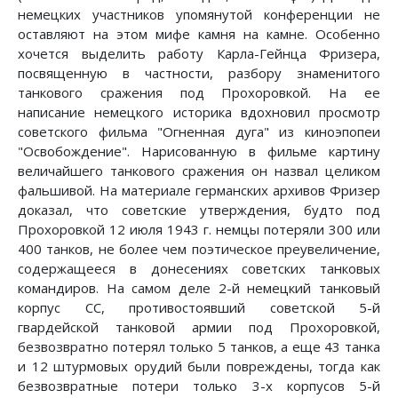
немецких участников упомянутой конференции не
оставляют на этом мифе камня на камне. Особенно
хочется выделить работу Карла-Гейнца Фризера,
посвященную в частности, разбору знаменитого
танкового сражения под Прохоровкой. На ее
написание немецкого историка вдохновил просмотр
советского фильма "Огненная дуга" из киноэпопеи
"Освобождение". Нарисованную в фильме картину
величайшего танкового сражения он назвал целиком
фальшивой. На материале германских архивов Фризер
доказал, что советские утверждения, будто под
Прохоровкой 12 июля 1943 г. немцы потеряли 300 или
400 танков, не более чем поэтическое преувеличение,
содержащееся в донесениях советских танковых
командиров. На самом деле 2-й немецкий танковый
корпус СС, противостоявший советской 5-й
гвардейской танковой армии под Прохоровкой,
безвозвратно потерял только 5 танков, а еще 43 танка
и 12 штурмовых орудий были повреждены, тогда как
безвозвратные потери только 3-х корпусов 5-й