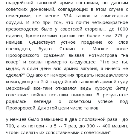
гвардейской танковой армии составили, по данным
советских донесений, совпадающих в этом случае с
немецкими, не менее 334 танков и самоходных
орудий. И это при том, что почти четырехкратное
превосходство было у советской стороны... до 1000
единиц бронетехники против не более чем 273 у
немцев. Существует устное предание со слов
очевидцев, будто Сталин в Москве после
Прохоровского сражения вызвал Ротмистрова "на
ковер" и сказал примерно следующее: "Что же ты,
мудак, в один день всю армию загубил, а ничего не
сделал?" Однако от намерения предать незадачливого
командующего 5-й гвардейской танковой армией суду
Верховный все-таки отказался: ведь Курскую битву
советские войска все-таки выиграли. В результате
родилась легенда о советском успехе под
Прохоровкой. Для этой цели число танков
у немцев было завышено в два с половиной раза - до
700, а их потери - в 5 -- 7 раз, до 300 -- 400 машин,
чтобы сделать их сопоставимыми с советскими".