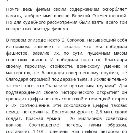
Почти весь фильм своим содержанием оскорбляет
память, доброе имя воинов Великой Отечественной.
Но для судебного рассмотрения были взяты всего три
конкретных эпизода фильма.
В первом эпизоде некто Б. Соколов, называющий себя
историком, заявляет с экрана, что мы победили
фашистов, завалив их, по сути, пушечным мясом
советских воинов. И победили врага не благодаря
своему героизму, стойкости, воинскому умению и
мастерству, не благодаря совершенному оружию, не
благодаря огромной поддержке тыла, а исключительно
за счет того, что "завалили противника трупами". Для
подтверждения своего "исторического открытия" он
приводит цифры потерь советской и немецкой сторон
и их соотношение. Эти соколовские цифры таковы:
немцы потеряли на Восточном фронте 2,6 млн. своих
солдат, Красная Армия - 26 миллионов советских
воинов. Соотношение потерь, таким образом,
составляет 1:10! Получены эти цифры автором по