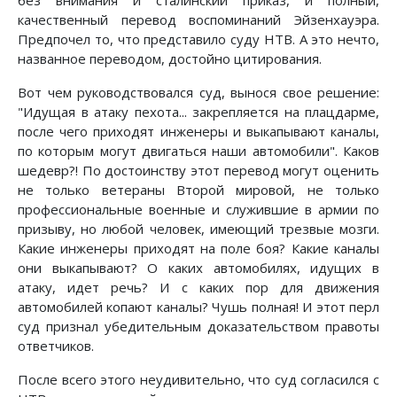
без внимания и сталинский приказ, и полный,
качественный перевод воспоминаний Эйзенхауэра.
Предпочел то, что представило суду НТВ. А это нечто,
названное переводом, достойно цитирования.
Вот чем руководствовался суд, вынося свое решение:
"Идущая в атаку пехота... закрепляется на плацдарме,
после чего приходят инженеры и выкапывают каналы,
по которым могут двигаться наши автомобили". Каков
шедевр?! По достоинству этот перевод могут оценить
не только ветераны Второй мировой, не только
профессиональные военные и служившие в армии по
призыву, но любой человек, имеющий трезвые мозги.
Какие инженеры приходят на поле боя? Какие каналы
они выкапывают? О каких автомобилях, идущих в
атаку, идет речь? И с каких пор для движения
автомобилей копают каналы? Чушь полная! И этот перл
суд признал убедительным доказательством правоты
ответчиков.
После всего этого неудивительно, что суд согласился с