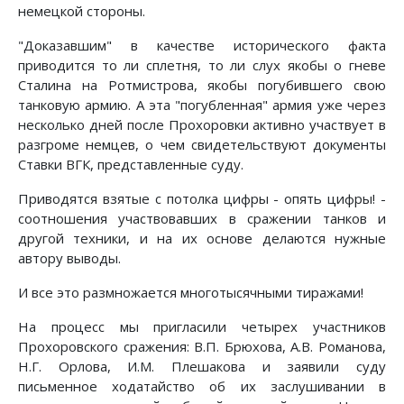
немецкой стороны.
"Доказавшим" в качестве исторического факта
приводится то ли сплетня, то ли слух якобы о гневе
Сталина на Ротмистрова, якобы погубившего свою
танковую армию. А эта "погубленная" армия уже через
несколько дней после Прохоровки активно участвует в
разгроме немцев, о чем свидетельствуют документы
Ставки ВГК, представленные суду.
Приводятся взятые с потолка цифры - опять цифры! -
соотношения участвовавших в сражении танков и
другой техники, и на их основе делаются нужные
автору выводы.
И все это размножается многотысячными тиражами!
На процесс мы пригласили четырех участников
Прохоровского сражения: В.П. Брюхова, А.В. Романова,
Н.Г. Орлова, И.М. Плешакова и заявили суду
письменное ходатайство об их заслушивании в