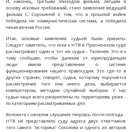
И, наконец, третьим эпизодом фильма, легшим в
основу исковых требований, стало заявление ведущей
фильма С. Сорокиной о том, что в прошлой войне
победила не коммунистическая система, а победила
некая вечная Россия.
Итак, исковые заявления судьей были приняты.
Следует заметить, что иски к НТВ в Пресненском суде
рассматривает один и тот же судья - Тюленев. Это я к
тому сообщаю, чтобы далекие от юриспруденции
люди имели представление о системе
функционирования нашего правосудия. Это где-то в
других странах, говорят, судья, которому поручается
рассмотрение того или иного дела, выбирается
компьютером, методом случайной выборки. У нас
судьи чаще всего раскреплены по территориям, реже -
по категориям рассматриваемых дел.
Волокита с началом слушания тянулась почти полгода -
НТВ не представляло суду адреса двух ответчиков:
того самого "историка" Соколова и одного из авторов