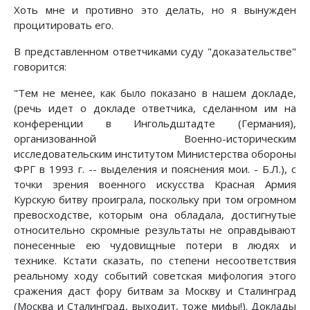
Хоть мне и противно это делать, но я вынужден
процитировать его.
В представленном ответчиками суду "доказательстве"
говорится:
"Тем не менее, как было показано в нашем докладе,
(речь идет о докладе ответчика, сделанном им на
конференции в Ингольдштадте (Германия),
организованной Военно-историческим
исследовательским институтом Министерства обороны
ФРГ в 1993 г. -- выделения и пояснения мои. - Б.Л.), с
точки зрения военного искусства Красная Армия
Курскую битву проиграла, поскольку при том огромном
превосходстве, которым она обладала, достигнутые
относительно скромные результаты не оправдывают
понесенные ею чудовищные потери в людях и
технике. Кстати сказать, по степени несоответствия
реальному ходу событий советская мифология этого
сражения даст фору битвам за Москву и Сталинград
(Москва и Сталинград, выходит, тоже мифы!). Доклады