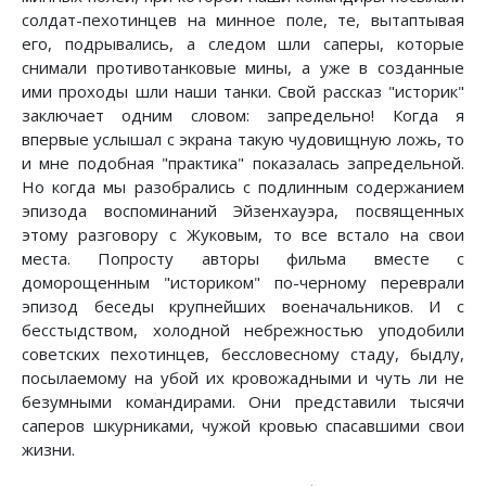
солдат-пехотинцев на минное поле, те, вытаптывая
его, подрывались, а следом шли саперы, которые
снимали противотанковые мины, а уже в созданные
ими проходы шли наши танки. Свой рассказ "историк"
заключает одним словом: запредельно! Когда я
впервые услышал с экрана такую чудовищную ложь, то
и мне подобная "практика" показалась запредельной.
Но когда мы разобрались с подлинным содержанием
эпизода воспоминаний Эйзенхауэра, посвященных
этому разговору с Жуковым, то все встало на свои
места. Попросту авторы фильма вместе с
доморощенным "историком" по-черному переврали
эпизод беседы крупнейших военачальников. И с
бесстыдством, холодной небрежностью уподобили
советских пехотинцев, бессловесному стаду, быдлу,
посылаемому на убой их кровожадными и чуть ли не
безумными командирами. Они представили тысячи
саперов шкурниками, чужой кровью спасавшими свои
жизни.