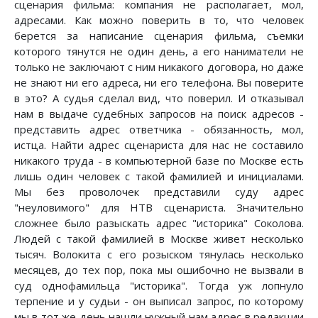
сценария фильма: компания не располагает, мол,
адресами. Как можно поверить в то, что человек
берется за написание сценария фильма, съемки
которого тянутся не один день, а его наниматели не
только не заключают с ним никакого договора, но даже
не знают ни его адреса, ни его телефона. Вы поверите
в это? А судья сделал вид, что поверил. И отказывал
нам в выдаче судебных запросов на поиск адресов -
представить адрес ответчика - обязанность, мол,
истца. Найти адрес сценариста для нас не составило
никакого труда - в компьютерной базе по Москве есть
лишь один человек с такой фамилией и инициалами.
Мы без проволочек представили суду адрес
"неуловимого" для НТВ сценариста. Значительно
сложнее было разыскать адрес "историка" Соколова.
Людей с такой фамилией в Москве живет несколько
тысяч. Волокита с его розыском тянулась несколько
месяцев, до тех пор, пока мы ошибочно не вызвали в
суд однофамильца "историка". Тогда уж лопнуло
терпение и у судьи - он выписал запрос, по которому
мы в тот же день нашли нужный нам адрес в редакции