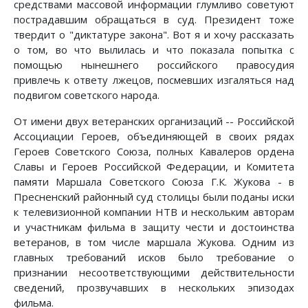
средствами массовой информации глумливо советуют
пострадавшим обращаться в суд. Президент тоже
твердит о "диктатуре закона". Вот я и хочу рассказать
о том, во что вылилась и что показала попытка с
помощью нынешнего российского правосудия
привлечь к ответу лжецов, посмевших изгаляться над
подвигом советского народа.
От имени двух ветеранских организаций -- Российской
Ассоциации Героев, объединяющей в своих рядах
Героев Советского Союза, полных Кавалеров ордена
Славы и Героев Российской Федерации, и Комитета
памяти Маршала Советского Союза Г.К. Жукова - в
Пресненский районный суд столицы были поданы иски
к телевизионной компании НТВ и нескольким авторам
и участникам фильма в защиту чести и достоинства
ветеранов, в том числе маршала Жукова. Одним из
главных требований исков было требование о
признании несоответствующими действительности
сведений, прозвучавших в нескольких эпизодах
фильма.