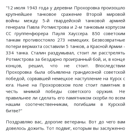
"12 июля 1943 года у деревни Прохоровка произошло
крупнейшее танковое сражение Второй мировой
войны между 5-й гвардейской танковой армией
генерала Павла Ротмистрова и 2-м танковым корпусом
СС группенфюрера Пауля Хауссера. 850 советским
танкам противостояло 273 немецких. Безвозвратные
потери вермахта составили 5 танков, а Красной Армии -
334 танка. Сталин раздумывал, стоит ли расстрелять
Ротмистрова за бездарно проигранный бой, и, в конце
концов, решил, что не стоит. Впоследствии
Прохоровка была объявлена грандиозной советской
победой, сорвавшей немецкое наступление на Курск с
юга. Ныне на Прохоровском поле стоит памятник в
честь мнимой победы советского оружия. Не
правильнее ли сделать его памятником скорби по всем
нашим соотечественникам, погибшим в Курской
битве?"
Поздравляю вас, дорогие ветераны. Вот до чего вам
довелось дожить. Тот подвиг, которым вы заслуженно