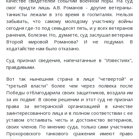
качестве свидетелей событий военной поры. На суд
смог придти лишь А.В. Романов - другие ветераны-
танкисты лежали в это время в госпиталях. Нельзя
забывать, что самому молодому участнику войны
сегодня где-то под семьдесят пять, и у всех ветеранов
ранения, болезни. Но, думаете, суд заслушал ветерана
Второй мировой Романова? И не подумал. В
ходатайстве нам было отказано.
Суд признал сведения, напечатанные в "Известиях",
правдивыми.
Вот так нынешняя страна в лице "четвертой" и
"третьей власти" более чем через полвека после
Победы отблагодарила своих защитников, воздала им
за их подвиг. В своем решении и этот суд не признал
права за ветеранской организацией в качестве
заинтересованного лица и в полном соответствии с ее
уставом отстаивать честь и достоинство ветеранов,
своих членов. По мнению суда, только сами участники
Прохоровского танкового сражения имеют право