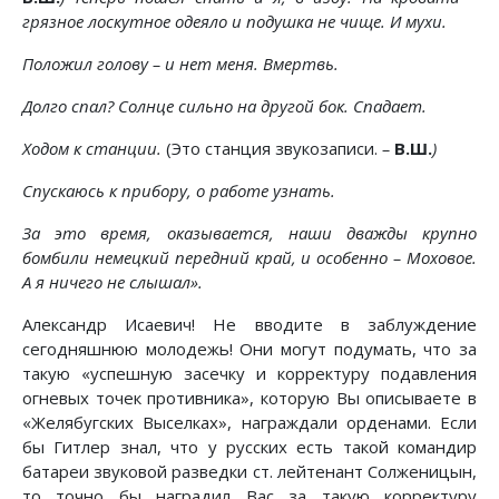
грязное лоскутное одеяло и подушка не чище. И мухи.
Положил голову – и нет меня. Вмертвь.
Долго спал? Солнце сильно на другой бок. Спадает.
Ходом к станции.
(Это станция звукозаписи.
–
В.Ш.
)
Спускаюсь к прибору, о работе узнать.
За это время, оказывается, наши дважды крупно
бомбили немецкий передний край, и особенно – Моховое.
А я ничего не слышал».
Александр Исаевич! Не вводите в заблуждение
сегодняшнюю молодежь! Они могут подумать, что за
такую «успешную засечку и корректуру подавления
огневых точек противника», которую Вы описываете в
«Желябугских Выселках», награждали орденами. Если
бы Гитлер знал, что у русских есть такой командир
батареи звуковой разведки ст. лейтенант Солженицын,
то точно бы наградил Вас за такую корректуру