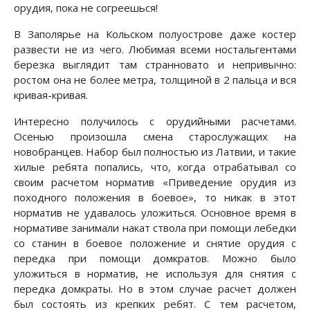
орудия, пока не согреешься!
В Заполярье на Кольском полуострове даже костер
развести не из чего. Любимая всеми ностальгентами
березка выглядит там странновато и непривычно:
ростом она не более метра, толщиной в 2 пальца и вся
кривая-кривая.
Интересно получилось с орудийными расчетами.
Осенью произошла смена старослужащих на
новобранцев. Набор был полностью из Латвии, и такие
хилые ребята попались, что, когда отрабатывал со
своим расчетом норматив «Приведение орудия из
походного положения в боевое», то никак в этот
норматив не удавалось уложиться. Основное время в
нормативе занимали накат ствола при помощи лебедки
со станин в боевое положение и снятие орудия с
передка при помощи домкратов. Можно было
уложиться в норматив, не используя для снятия с
передка домкраты. Но в этом случае расчет должен
был состоять из крепких ребят. С тем расчетом,