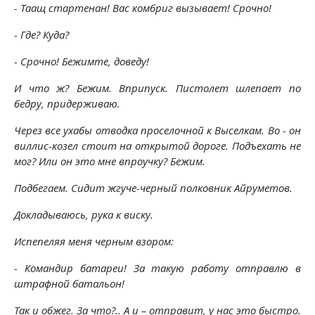
- Таащ стартенан! Вас комбриг вызывает! Срочно!
- Где? Куда?
- Срочно! Бежимте, доведу!
И что ж? Бежим. Вприпуск. Пистолет шлепает по
бедру, придерживаю.
Через все ухабы отводка проселочной к Выселкам. Во - он
виллис-козел стоит на открытой дороге. Подъехать не
мог? Или он это мне впроучку? Бежим.
Подбегаем. Сидит жгуче-черный полковник Айруметов.
Докладываюсь, рука к виску.
Испепеляя меня черным взором:
- Командир батареи! За такую работу отправлю в
штрафной батальон!
Так и обжег. За что?.. А и – отправит, у нас это быстро.