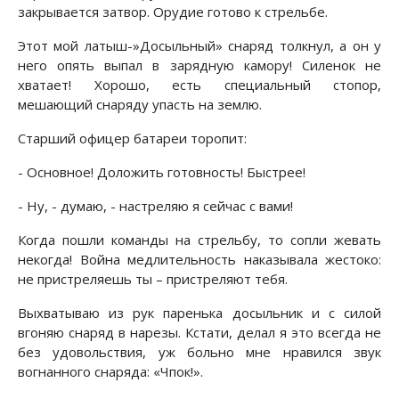
закрывается затвор. Орудие готово к стрельбе.
Этот мой латыш-»Досыльный» снаряд толкнул, а он у
него опять выпал в зарядную камору! Силенок не
хватает! Хорошо, есть специальный стопор,
мешающий снаряду упасть на землю.
Старший офицер батареи торопит:
- Основное! Доложить готовность! Быстрее!
- Ну, - думаю, - настреляю я сейчас с вами!
Когда пошли команды на стрельбу, то сопли жевать
некогда! Война медлительность наказывала жестоко:
не пристреляешь ты – пристреляют тебя.
Выхватываю из рук паренька досыльник и с силой
вгоняю снаряд в нарезы. Кстати, делал я это всегда не
без удовольствия, уж больно мне нравился звук
вогнанного снаряда: «Чпок!».