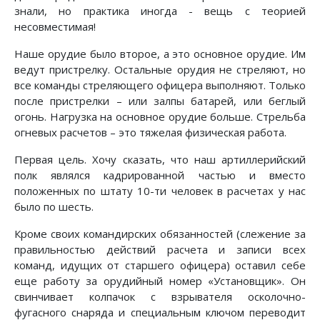
знали, но практика иногда - вещь с теорией
несовместимая!
Наше орудие было второе, а это основное орудие. Им
ведут пристрелку. Остальные орудия не стреляют, но
все команды стреляющего офицера выполняют. Только
после пристрелки – или залпы батарей, или беглый
огонь. Нагрузка на основное орудие больше. Стрельба
огневых расчетов – это тяжелая физическая работа.
Первая цель. Хочу сказать, что наш артиллерийский
полк являлся кадрированной частью и вместо
положенных по штату 10-ти человек в расчетах у нас
было по шесть.
Кроме своих командирских обязанностей (слежение за
правильностью действий расчета и записи всех
команд, идущих от старшего офицера) оставил себе
еще работу за орудийный номер «Установщик». Он
свинчивает колпачок с взрывателя осколочно-
фугасного снаряда и специальным ключом переводит