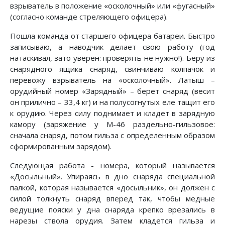
взрыватель в положение «осколочный» или «фугасный»
(согласно команде стреляющего офицера).
Пошла команда от старшего офицера батареи. Быстро
записываю, а наводчик делает свою работу (год
натаскивал, зато уверен: проверять не нужно!). Беру из
снарядного ящика снаряд, свинчиваю колпачок и
перевожу взрыватель на «осколочный». Латыш –
орудийный номер «Зарядный» – берет снаряд (весит
он прилично – 33,4 кг) и на полусогнутых еле тащит его
к орудию. Через силу поднимает и кладет в зарядную
камору (заряжение у М-46 раздельно-гильзовое:
сначала снаряд, потом гильза с определенным образом
сформированным зарядом).
Следующая работа - номера, который называется
«Досыльный». Упираясь в дно снаряда специальной
палкой, которая называется «досыльник», он должен с
силой толкнуть снаряд вперед так, чтобы медные
ведущие пояски у дна снаряда крепко врезались в
нарезы ствола орудия. Затем кладется гильза и