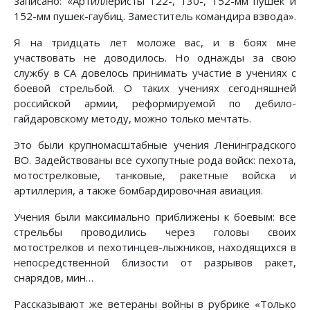
записано: «Артиллеристы 122-, 130-, 152-мм пушек и
152-мм пушек-гаубиц. Заместитель командира взвода».
Я на тридцать лет моложе вас, и в боях мне
участвовать не доводилось. Но однажды за свою
службу в СА довелось принимать участие в учениях с
боевой стрельбой. О таких учениях сегодняшней
российской армии, реформируемой по дебило-
гайдаровскому методу, можно только мечтать.
Это были крупномасштабные учения Ленинградского
ВО. Задействованы все сухопутные рода войск: пехота,
мотострелковые, танковые, ракетные войска и
артиллерия, а также бомбардировочная авиация.
Учения были максимально приближены к боевым: все
стрельбы проводились через головы своих
мотострелков и пехотинцев-лыжников, находящихся в
непосредственной близости от разрывов ракет,
снарядов, мин…
Рассказывают же ветераны войны в рубрике «Только