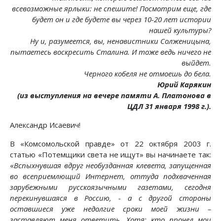
всевозможные ярлыки: не спешите! Посмотрим еще, где
будет он и где будете вы через 10-20 лет истории
нашей культуры?
Ну и, разумеется, вы, ненавистники Солженицына,
пытаетесь воскресить Сталина. И тоже ведь ничего не
выйдет.
Черного кобеля не отмоешь до бела.
Юрий Карякин
(из выступления на вечере памяти А. Платонова в
ЦДЛ 31 января 1998 г.).
Александр Исаевич!
В «Комсомольской правде» от 22 октября 2003 г.
статью «Потемщики света не ищут» вы начинаете так:
«
Вспыхнувшая вдруг необузданная клевета, запущенная
во всеприемлющий Интернет, оттуда подхваченная
зарубежными русскоязычными газетами, сегодня
перекинувшаяся в Россию, - а с другой стороны
оставшиеся уже недолгие сроки моей жизни –
заставляют меня ответить. Хотя: кто прочел мои