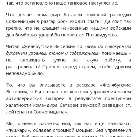
так, что остановлено наше танковое наступление.
Что делает командир батареи звуковой разведки
Солженицын в разгар боя? Уходит спать!!! Да спит так
крепко, что не слышит нанесенных нашими войсками
два бомбовых удара! Во нервишки! Позавидуешь…
Читая «Желябугские Выселки» со
«всем их совокупным
духовным уровнем, тоном и содержанием»
понимаешь -
не награждать нужно за такую работу, а
расстреливать! Причем, перед строем, чтобы другим
неповадно было.
То, что вы описываете в рассказе «Желябугские
Выселки», я бы назвал так: «потери управления огнем
артиллерийских батарей в результате преступной
халатности командира батареи звуковой разведки ст.
лейтенанта Солженицына».
Мы, огневые расчеты, или, как нас еще называют,
«пушкари», обладая огромной мощью, без управления
стрельбой все равно что слепые котята. Мы ничего не