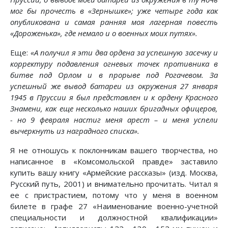
мог бы прочесть в «Зернышке»; уже четыре года как
опубликована и самая ранняя моя лагерная повесть
«Дороженька», где немало и о военных моих путях».
Еще:
«А получил я эти два ордена за успешную засечку и
корректуру подавления огневых точек противника в
битве под Орлом и в прорыве под Рогачевом. За
успешный же вывод батареи из окружения 27 января
1945 в Пруссии я был представлен и к ордену Красного
Знамени, как еще несколько наших бригадных офицеров,
- но 9 февраля настиг меня арест – и меня успели
вычеркнуть из наградного списка».
Я не отношусь к поклонникам вашего творчества, но
написанное в «Комсомольской правде» заставило
купить вашу книгу «Армейские рассказы» (изд. Москва,
Русский путь, 2001) и внимательно прочитать. Читал я
ее с пристрастием, потому что у меня в военном
билете в графе 27 «Наименование военно-учетной
специальности и должностной квалификации»