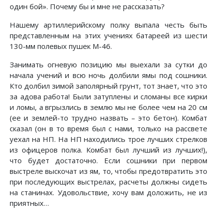
один бой». Почему бы и мне не рассказать?
Нашему артиллерийскому полку выпала честь быть
представленным на этих учениях батареей из шести
130-мм полевых пушек М-46.
Занимать огневую позицию мы выехали за сутки до
начала учений и всю ночь долбили ямы под сошники.
Кто долбил зимой заполярный грунт, тот знает, что это
за адова работа! Были затуплены и сломаны все кирки
и ломы, а вгрызлись в землю мы не более чем на 20 см
(ее и землей-то трудно назвать – это бетон). Комбат
сказал (он в то время был с нами, только на рассвете
уехал на НП. На НП находились трое лучших стрелков
из офицеров полка. Комбат был лучший из лучших!),
что будет достаточно. Если сошники при первом
выстреле выскочат из ям, то, чтобы предотвратить это
при последующих выстрелах, расчеты должны сидеть
на станинах. Удовольствие, хочу вам доложить, не из
приятных…