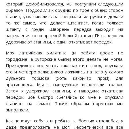
который демобилизовался, мы поступали следующим
образом. Подходили к орудию по трое с обеих сторон
станин, ухватывались за специальные ручки и делали
то же самое, что делает штангист, когда толкает
штангу с груди. Шворень передка выходит из
зацепления со шворневой балкой станин. Пять человек
удерживают станины, а один откатывает передок.
Моя латвийская хилятина (и ребята вроде не
городские, а хуторские были!) этого делать не могла.
Приходилось поступать так: накатив ствол, опускали
его и четверо халявщиков ложились на него у самого
дульного тормоза (хоть какой-то прок!) для
противовеса. Мы с наводчиком выполняли толчок.
Затем я удерживал станины, а наводчик откатывал
передок. Все быстро сбегались ко мне и опускали
станины на землю. Таким образом норматив мы
выполняли.
Как поведут себя эти ребята на боевых стрельбах, я
даже предположить не мог. Теоретически все всё