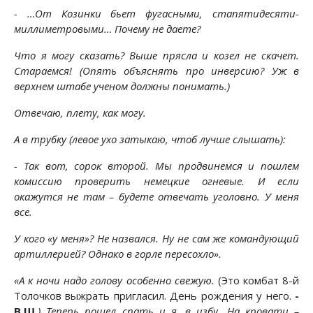
- …От Козинки бьет фугасными, стапятидесяти-
миллиметровыми… Почему не даете?
Что я могу сказать? Выше прясла и козел не скачет.
Стараемся! (Опять объяснять про инверсию? Уж в
верхнем штабе ученом должны понимать.)
Отвечаю, плету, как могу.
А в трубку (левое ухо затыкаю, чтоб лучше слышать):
- Так вот, сорок второй. Мы продвинемся и пошлем
комиссию проверить немецкие огневые. И если
окажутся не там – будете отвечать уголовно. У меня
все.
У кого «у меня»? Не назвался. Ну не сам же командующий
артиллерией? Однако в горле пересохло».
«А к ночи надо голову особенно свежую.
(Это комбат 8-й
Толочков выжрать пригласил. День рождения у него.
-
В.Ш.
) Теперь пошел спать и я, в избу. На кровати –