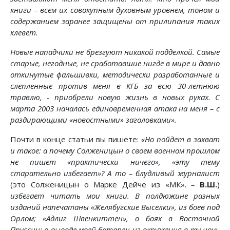
книги – всем их совокупным духовным уровнем, тоном и
содержанием заранее защищены от прилипания таких
клевет.
Новые нападчики не брезгуют никакой подделкой. Самые
старые, негодные, не сработавшие нигде в мире и давно
откинутые фальшивки, методически разработанные и
слепленные против меня в КГБ за всю 30-летнюю
травлю, - приобрели новую жизнь в новых руках. С
марта 2003 началась единовременная атака на меня – с
раздирающими «новостными» заголовками».
Почти в конце статьи вы пишете:
«Но пойдет в захват
и такое: а почему Солженицын о своем военном прошлом
не пишет «практически ничего», «эту тему
старательно избегает»? А то – блудливый журналист
(это Солженицын о Марке Дейче из «МК».
–
В.Ш.
)
избегает читать мои книги. В полдюжине разных
изданий напечатаны «Желябугские Выселки», из боев под
Орлом; «Адлиг Швенкиттен», о боях в Восточной
Пруссии; о выводе моей батареи из окружения в ту ночь