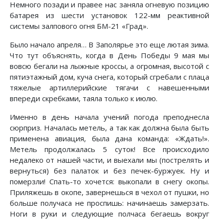
Немного позади и правее нас заняла огневую позицию
батарея из шести установок 122-мм реактивной
системы залпового огня БМ-21 «Град».
Было начало апреля… В Заполярье это еще лютая зима.
Что тут объяснять, когда в День Победы 9 мая мы
вовсю бегали на лыжные кроссы, а огромная, высотой с
пятиэтажный дом, куча снега, который сгребали с плаца
тяжелые артиллерийские тягачи с навешенными
впереди скребками, таяла только к июлю.
Именно в день начала учений погода преподнесла
сюрприз. Началась метель, а так как должна была быть
применена авиация, была дана команда: «Ждать!».
Метель продолжалась 5 суток! Все происходило
недалеко от нашей части, и выехали мы (пострелять и
вернуться) без палаток и без печек-буржуек. Ну и
померзли! Спать-то хочется: выкопали в снегу окопы.
Приляжешь в окопе, завернешься в чехол от пушки, но
больше получаса не проспишь: начинаешь замерзать.
Ноги в руки и следующие полчаса бегаешь вокруг