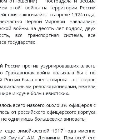
нном отношении) пострадала и весьма
нием этой войны на территории России
ействия закончились в апреле 1924 года,
 несчастья Первой Мировой навалились
ской войны. За десять лет подряд двух
сть, вся транспортная система, все
се государство.
 России против узурпировавших власть
то Гражданская война полыхала бы с не
й России была очень широка - от эсеров
е радикальными революционерами, нежели
шире и круче большевистских.
валось всего-навсего около 3% офицеров с
лось от российского офицерского корпуса
ь не одни лишь большевики виноваты.
ли еще зимой-весной 1917 года именно
ой Смуты" А.И. Деникина. При всей его