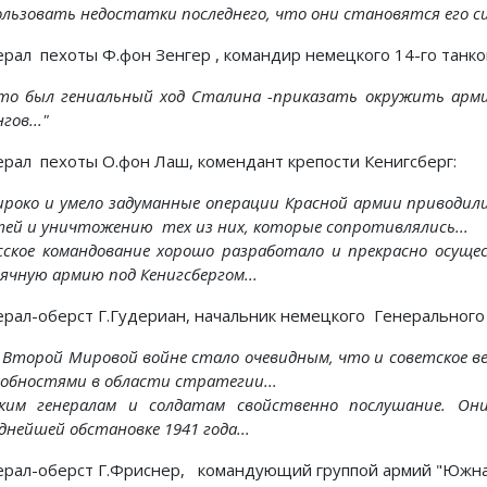
ользовать недостатки последнего, что они становятся его си
ерал пехоты Ф.фон Зенгер , командир немецкого 14-го танков
.Это был гениальный ход Сталина -приказать окружить ар
гов..."
ерал пехоты О.фон Лаш, комендант крепости Кенигсберг:
Широко и умело задуманные операции Красной армии приводи
тей и уничтожению тех из них, которые сопротивлялись...
Русское командование хорошо разработало и прекрасно осущ
ячную армию под Кенигсбергом...
ерал-оберст Г.Гудериан, начальник немецкого Генеральног
Во Второй Мировой войне стало очевидным, что и советское в
собностями в области стратегии...
ским генералам и солдатам свойственно послушание. О
нейшей обстановке 1941 года...
ерал-оберст Г.Фриснер, командующий группой армий "Южная