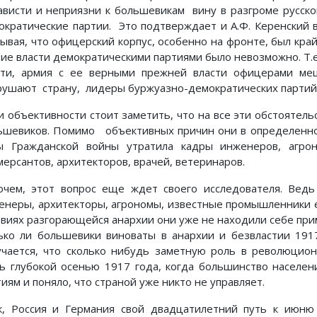
ависти и неприязни к большевикам вину в разгроме русско
ократические партии. Это подтверждает и А.Ф. Керенский в
зывая, что офицерский корпус, особенно на фронте, был кр
тие власти демократическими партиями было невозможно. Т.
сти, армия с ее верными прежней власти офицерами ме
рушают страну, лидеры буржуазно-демократических партий
и объективности стоит заметить, что на все эти обстоятел
ьшевиков. Помимо объективных причин они в определенной
ы Гражданской войны утратила кадры инженеров, агрон
мерсантов, архитекторов, врачей, ветеринаров.
очем, этот вопрос еще ждет своего исследователя. Ве
енеры, архитекторы, агрономы, известные промышленники е
овиях разгорающейся анархии они уже не находили себе при
ько ли большевики виноваты в анархии и безвластии 19
учается, что сколько нибудь заметную роль в революцио
ь глубокой осенью 1917 года, когда большинство населен
иям и поняло, что страной уже никто не управляет.
к, Россия и Германия свой двадцатилетний путь к июню