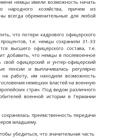
времени немцы имели возможность начать
го народного хозяйства, причем из
ены всегда обременительные для любой
тить, что потери кадрового офицерского
 процентов, т.е. немцы сохранили 31-33
ся высшего офицерского состава, т.е.
оит добавить, что немцы в послевоенное
ь свой офицерский и унтер-офицерский
ые пенсии и выплачивалась регулярно
 на работу, им находили возможность
гословения немецких властей на военную
вропейских стран. Под видом различного
любителей военной истории в Германии
ы сохранялась преемственность передачи
церов младшему.
чтобы убедиться, что значительная часть