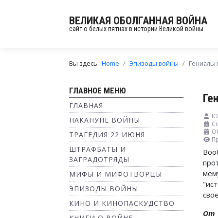
ВЕЛИКАЯ ОБОЛГАННАЯ ВОЙНА
сайт о белых пятнах в истории Великой войны
Вы здесь:
Home
Эпизоды войны
Гениально
ГЛАВНОЕ МЕНЮ
Ге
ГЛАВНАЯ
Ю
НАКАНУНЕ ВОЙНЫ
С
О
ТРАГЕДИЯ 22 ИЮНЯ
П
ШТРАФБАТЫ И
Воо
ЗАГРАДОТРЯДЫ
про
мем
МИФЫ И МИФОТВОРЦЫ
"ис
ЭПИЗОДЫ ВОЙНЫ
сво
КИНО И КИНОПАСКУДСТВО
От
КНИГИ О ВОЙНЕ