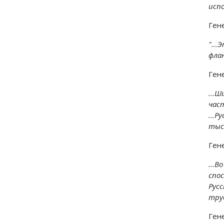
исп
Ген
"..
флан
Ген
...
час
...
тыс
Ген
...
спо
Рус
труд
Ген