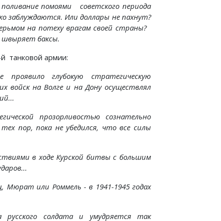
о поливание помоями советского периода
ко заблуждаются. Или доллары не пахнут?
ерьмом на потеху врагам своей страны?
о швыряет баксы.
-й танковой армии:
ие проявило глубокую стратегическую
х войск на Волге и на Дону осуществлял
й...
егической прозорливостью сознательно
ех пор, пока не убедился, что все силы
йствиями в ходе Курской битвы с большим
даров...
, Мюрат или Роммель - в 1941-1945 годах
ма русского солдата и умудряется так