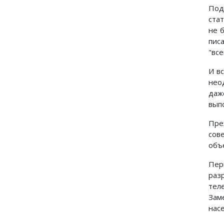
Под
ста
не 
пис
"все
И в
нео
даж
вып
Пре
сов
объ
Пер
раз
тел
Зам
нас