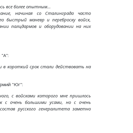
сь все более опытным...
ование, начиная со Сталинграда часто
ло быстрый маневр и переброску войск,
дании палцдармов и оборудовании на них
.
"А":
 и в короткий срок стали действовать на
рмий "Юг":
нного, с войсками которого мне пришлось
ек с очень большими усами, но с очень
состав русского генералитета заметно