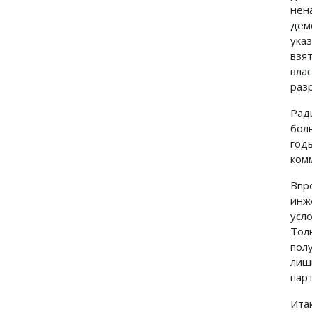
нен
дем
ука
взя
вла
раз
Рад
бол
год
ком
Впр
инж
усл
Тол
пол
лиш
парт
Ита