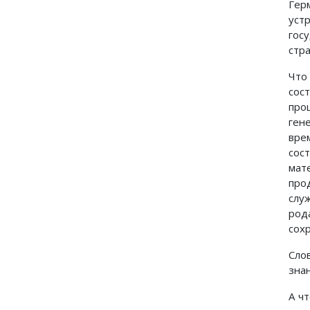
Гер
уст
гос
стр
Что
сос
про
ген
вре
сос
мат
про
слу
род
сох
Сло
зна
А ч