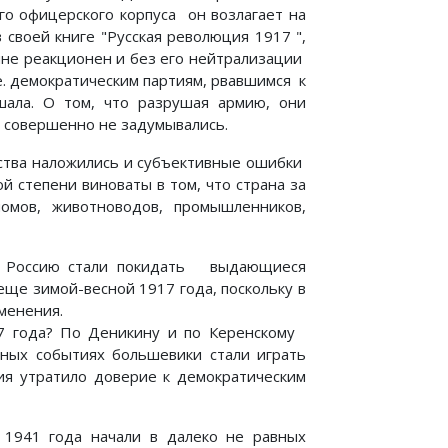
го офицерского корпуса он возлагает на
 своей книге "Русская революция 1917 ",
айне реакционен и без его нейтрализации
е. демократическим партиям, рвавшимся к
шала. О том, что разрушая армию, они
 совершенно не задумывались.
ьства наложились и субъективные ошибки
 степени виноваты в том, что страна за
омов, животноводов, промышленников,
дь Россию стали покидать выдающиеся
ще зимой-весной 1917 года, поскольку в
менения.
17 года? По Деникину и по Керенскому
нных событиях большевики стали играть
ия утратило доверие к демократическим
 1941 года начали в далеко не равных