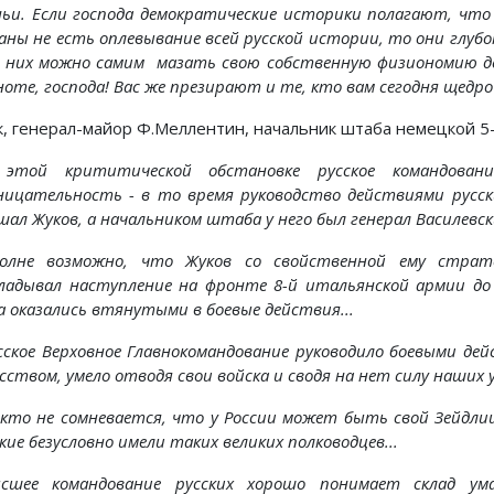
ньи. Если господа демократические историки полагают, чт
аны не есть оплевывание всей русской истории, то они глубо
а них можно самим мазать свою собственную физиономию д
ноте, господа! Вас же презирают и те, кто вам сегодня щедр
к, генерал-майор Ф.Меллентин, начальник штаба немецкой 5
В этой крититической обстановке русское командован
ницательность - в то время руководство действиями русски
ал Жуков, а начальником штаба у него был генерал Василевски
Вполне возможно, что Жуков со свойственной ему страт
ладывал наступление на фронте 8-й итальянской армии до т
а оказались втянутыми в боевые действия...
Русское Верховное Главнокомандование руководило боевыми де
сством, умело отводя свои войска и сводя на нет силу наших у
Никто не сомневается, что у России может быть свой Зейдлиц
кие безусловно имели таких великих полководцев...
Высшее командование русских хорошо понимает склад у