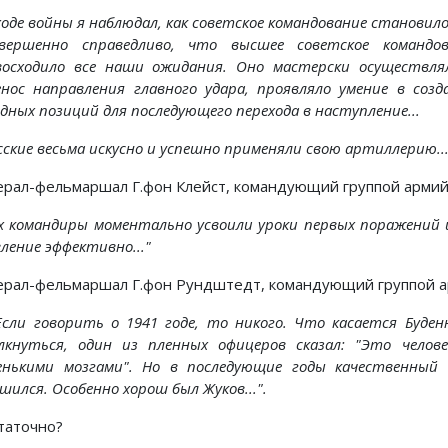
 ходе войны я наблюдал, как советское командование становило
Совершенно справедливо, что высшее советское команд
восходило все наши ожидания. Оно мастерски осуществля
енос направления главного удара, проявляло умение в соз
дных позиций для последующего перехода в наступление...
усские весьма искусно и успешно применяли свою артиллерию..
ерал-фельмаршал Г.фон Клейст, командующий группой армий 
.Их командиры моментально усвоили уроки первых поражений
ление эффективно..."
ерал-фельмаршал Г.фон Рундштедт, командующий группой а
. Если говорить о 1941 годе, то никого. Что касается Буде
лкнуться, один из пленных офицеров сказал: "Это челов
енькими мозгами". Но в последующие годы качественный 
шился. Особенно хорош был Жуков...".
таточно?