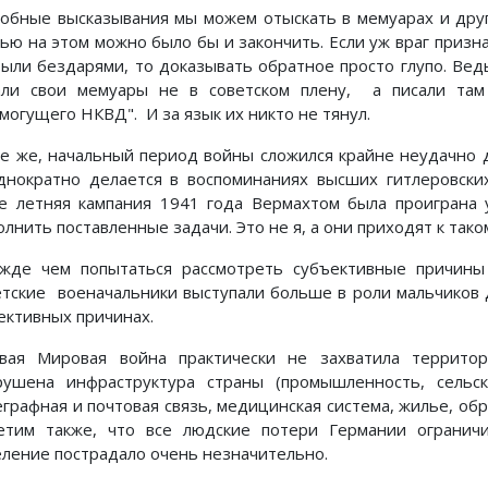
обные высказывания мы можем отыскать в мемуарах и друг
тью на этом можно было бы и закончить. Если уж враг призн
были бездарями, то доказывать обратное просто глупо. В
али свои мемуары не в советском плену, а писали там
могущего НКВД". И за язык их никто не тянул.
се же, начальный период войны сложился крайне неудачно д
днократно делается в воспоминаниях высших гитлеровских
е летняя кампания 1941 года Вермахтом была проиграна 
олнить поставленные задачи. Это не я, а они приходят к так
жде чем попытаться рассмотреть субъективные причины
етские военачальники выступали больше в роли мальчиков д
ективных причинах.
вая Мировая война практически не захватила террито
рушена инфраструктура страны (промышленность, сельс
еграфная и почтовая связь, медицинская система, жилье, обр
етим также, что все людские потери Германии огранич
еление пострадало очень незначительно.