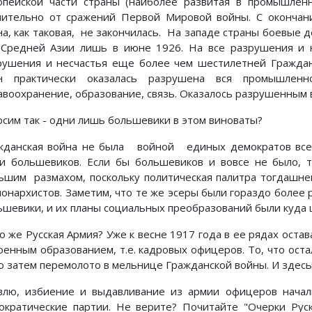
опейской части страны (наиболее развитая в промышле
чительно от сражений Первой Мировой войны. С оконча
на, как таковая, не закончилась. На западе страны боевые д
 Средней Азии лишь в июне 1926. На все разрушения и
рушения и несчастья еще более чем шестилетней Граждан
н практически оказалась разрушена вся промышленно
авоохранение, образование, связь. Оказалось разрушенным в
осим так - одни лишь большевики в этом виноваты?
жданская война не была войной единых демократов всей
ки большевиков. Если бы большевиков и вовсе не было, 
ьшим размахом, поскольку политическая палитра тогдашне
монархистов. Заметим, что те же эсеры были гораздо боле
ьшевики, и их планы социальных преобразований были куда 
то же Русская Армия? Уже к весне 1917 года в ее рядах оста
оенным образованием, т.е. кадровых офицеров. То, что оста
о затем перемолото в мельнице Гражданской войны. И здес
влю, избиение и выдавливание из армии офицеров нача
ократические партии. Не верите? Почитайте "Очерки Руск