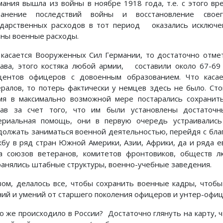
мания вышла из войны в ноябре 1918 года, т.е. с этого 
ранение последствий войны и восстановление свое
ударственных расходов в тот период оказались исключ
аны военные расходы.
 касается Вооруженных Сил Германии, то достаточно отме
тава, этого костяка любой армии, составили около 67-69
центов офицеров с довоенным образованием. Что касает
ералов, то потерь фактически у немцев здесь не было. Ст
мя в максимально возможной мере постарались сохранит
тав за счет того, что им были установлены достаточн
ериальная помощь, они в первую очередь устраивались
должать заниматься военной деятельностью, перейдя с бла
жбу в ряд стран Южной Америки, Азии, Африки, да и ряда е
а союзов ветеранов, комитетов фронтовиков, обществ 
ранялись штабные структуры, военно-учебные заведения.
вом, делалось все, чтобы сохранить военные кадры, чтоб
ний и умений от старшего поколения офицеров и унтер-офи
то же происходило в России? Достаточно глянуть на карту, 