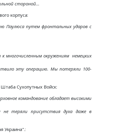
льной стороной...
ого корпуса:
мию Паулюса путем фронтальных ударов с
ли к многочисленным окружениям немецких
ествило эту операцию. Мы потеряли 100-
о Штаба Сухопутных Войск:
ерховное командование обладает высокими
ни не теряли присутствия духа даже в
 Украина".: