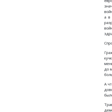
евр
зна
вой
а в
раз
вой
здр
Спр
Гра
куч
мен
до 
бол
А ч
дов
был
Тра
дем