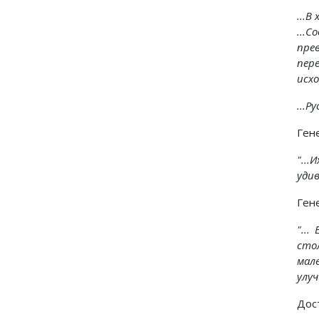
...В
...
пре
пер
исхо
...Р
Ген
"..
удив
Ген
"..
сто
мал
улуч
Дос