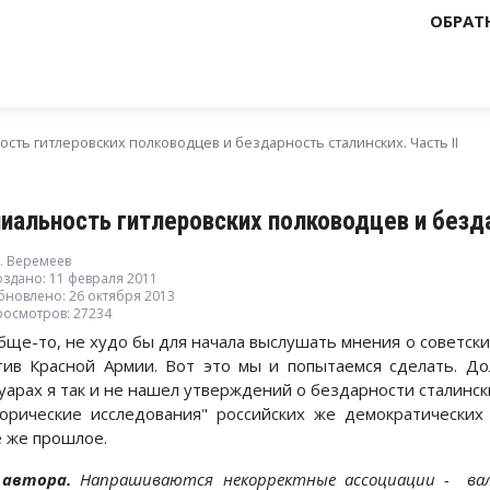
ОБРАТ
сть гитлеровских полководцев и бездарность сталинских. Часть II
ниальность гитлеровских полководцев и безда
. Веремеев
оздано: 11 февраля 2011
бновлено: 26 октября 2013
росмотров: 27234
бще-то, не худо бы для начала выслушать мнения о советских
тив Красной Армии. Вот это мы и попытаемся сделать. До
уарах я так и не нашел утверждений о бездарности сталинс
торические исследования" российских же демократических
е же прошлое.
 автора.
Напрашиваются некорректные ассоциации - вал