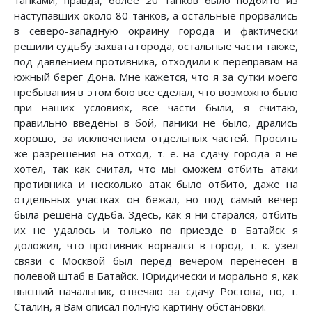
танками, правда, более 20 танков было подбито из
наступавших около 80 танков, а остальные прорвались
в северо-западную окраину города и фактически
решили судьбу захвата города, остальные части также,
под давлением противника, отходили к переправам на
южный берег Дона. Мне кажется, что я за сутки моего
пребывания в этом бою все сделал, что возможно было
при наших условиях, все части были, я считаю,
правильно введены в бой, паники не было, дрались
хорошо, за исключением отдельных частей. Просить
же разрешения на отход, т. е. на сдачу города я не
хотел, так как считал, что мы сможем отбить атаки
противника и несколько атак было отбито, даже на
отдельных участках он бежал, но под самый вечер
была решена судьба. Здесь, как я ни старался, отбить
их не удалось и только по приезде в Батайск я
доложил, что противник ворвался в город, т. к. узел
связи с Москвой был перед вечером перенесен в
полевой штаб в Батайск. Юридически и морально я, как
высший начальник, отвечаю за сдачу Ростова, но, т.
Сталин, я Вам описал полную картину обстановки.