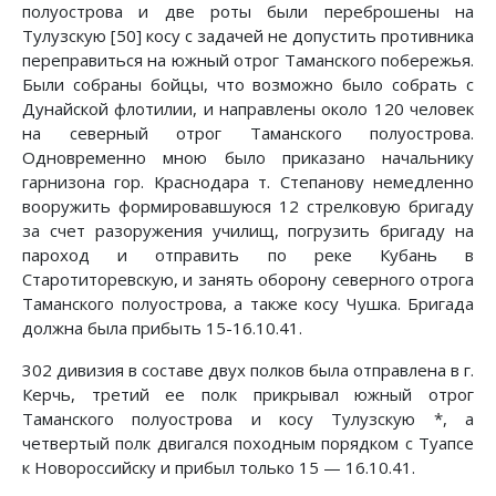
полуострова и две роты были переброшены на
Тулузскую [50] косу с задачей не допустить противника
переправиться на южный отрог Таманского побережья.
Были собраны бойцы, что возможно было собрать с
Дунайской флотилии, и направлены около 120 человек
на северный отрог Таманского полуострова.
Одновременно мною было приказано начальнику
гарнизона гор. Краснодара т. Степанову немедленно
вооружить формировавшуюся 12 стрелковую бригаду
за счет разоружения училищ, погрузить бригаду на
пароход и отправить по реке Кубань в
Старотиторевскую, и занять оборону северного отрога
Таманского полуострова, а также косу Чушка. Бригада
должна была прибыть 15-16.10.41.
302 дивизия в составе двух полков была отправлена в г.
Керчь, третий ее полк прикрывал южный отрог
Таманского полуострова и косу Тулузскую *, а
четвертый полк двигался походным порядком с Туапсе
к Новороссийску и прибыл только 15 — 16.10.41.