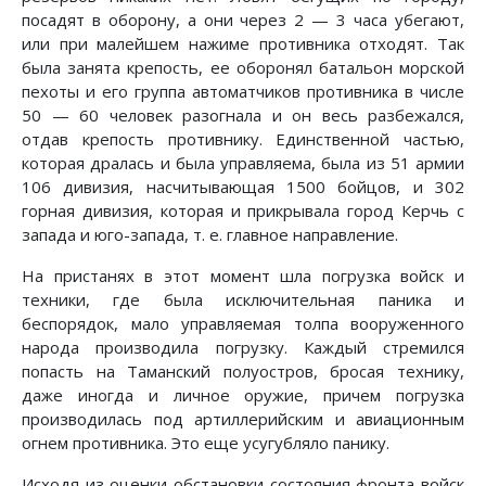
посадят в оборону, а они через 2 — 3 часа убегают,
или при малейшем нажиме противника отходят. Так
была занята крепость, ее оборонял батальон морской
пехоты и его группа автоматчиков противника в числе
50 — 60 человек разогнала и он весь разбежался,
отдав крепость противнику. Единственной частью,
которая дралась и была управляема, была из 51 армии
106 дивизия, насчитывающая 1500 бойцов, и 302
горная дивизия, которая и прикрывала город Керчь с
запада и юго-запада, т. е. главное направление.
На пристанях в этот момент шла погрузка войск и
техники, где была исключительная паника и
беспорядок, мало управляемая толпа вооруженного
народа производила погрузку. Каждый стремился
попасть на Таманский полуостров, бросая технику,
даже иногда и личное оружие, причем погрузка
производилась под артиллерийским и авиационным
огнем противника. Это еще усугубляло панику.
Исходя из оценки обстановки состояния фронта войск