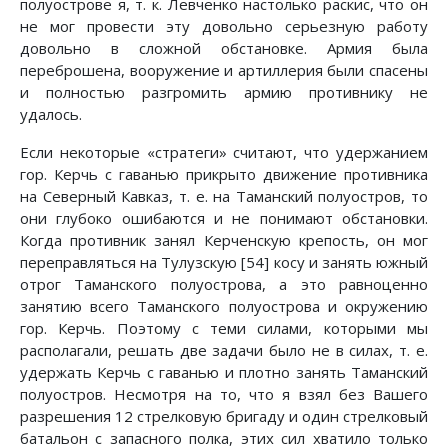
полуострове я, т. к. Левченко настолько раскис, что он
не мог провести эту довольно серьезную работу
довольно в сложной обстановке. Армия была
переброшена, вооружение и артиллерия были спасены
и полностью разгромить армию противнику не
удалось.
Если некоторые «стратеги» считают, что удержанием
гор. Керчь с гаванью прикрыто движение противника
на Северный Кавказ, т. е. на Таманский полуостров, то
они глубоко ошибаются и не понимают обстановки.
Когда противник занял Керченскую крепость, он мог
переправляться на Тулузскую [54] косу и занять южный
отрог Таманского полуострова, а это равноценно
занятию всего Таманского полуострова и окружению
гор. Керчь. Поэтому с теми силами, которыми мы
располагали, решать две задачи было не в силах, т. е.
удержать Керчь с гаванью и плотно занять Таманский
полуостров. Несмотря на то, что я взял без Вашего
разрешения 12 стрелковую бригаду и один стрелковый
батальон с запасного полка, этих сил хватило только