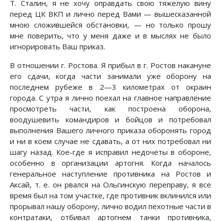
Т. Сталин, я не хочу оправдать свою тяжелую вину
перед ЦК ВКП и лично перед Вами — вышесказанной
мною сложившейся обстановки, — но только прошу
мне поверить, что у меня даже и в мыслях не было
игнорировать Ваш приказ.
В отношении г. Ростова. Я прибыл в г. Ростов накануне
его сдачи, когда части занимали уже оборону на
последнем рубеже в 2—3 километрах от окраин
города. С утра я лично поехал на главное направление
просмотреть части, как построена оборона,
воодушевить командиров и бойцов и потребовал
выполнения Вашего личного приказа оборонять город
и ни в коем случае не сдавать, а от них потребовал ни
шагу назад. Кое-где я исправил недочеты в обороне,
особенно в организации артогня. Когда началось
генеральное наступление противника на Ростов и
Аксай, т. е. он рвался на Ольгинскую переправу, я все
время был на том участке, где противник вклинился или
прорывал нашу оборону, лично водил пехотные части в
контратаки, отбивал артогнем танки противника,