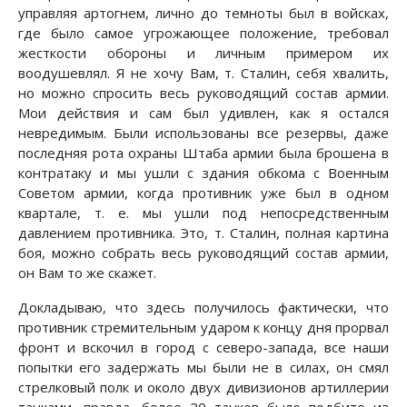
управляя артогнем, лично до темноты был в войсках,
где было самое угрожающее положение, требовал
жесткости обороны и личным примером их
воодушевлял. Я не хочу Вам, т. Сталин, себя хвалить,
но можно спросить весь руководящий состав армии.
Мои действия и сам был удивлен, как я остался
невредимым. Были использованы все резервы, даже
последняя рота охраны Штаба армии была брошена в
контратаку и мы ушли с здания обкома с Военным
Советом армии, когда противник уже был в одном
квартале, т. е. мы ушли под непосредственным
давлением противника. Это, т. Сталин, полная картина
боя, можно собрать весь руководящий состав армии,
он Вам то же скажет.
Докладываю, что здесь получилось фактически, что
противник стремительным ударом к концу дня прорвал
фронт и вскочил в город с северо-запада, все наши
попытки его задержать мы были не в силах, он смял
стрелковый полк и около двух дивизионов артиллерии