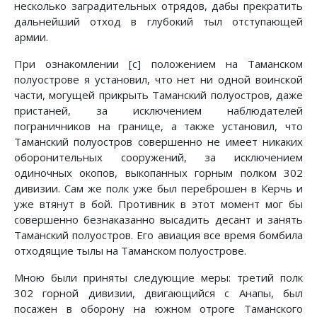
несколько заградительных отрядов, дабы прекратить
дальнейший отход в глубокий тыл отступающей
армии.
При ознакомлении [с] положением на Таманском
полуострове я установил, что нет ни одной воинской
части, могущей прикрыть Таманский полуостров, даже
пристаней, за исключением наблюдателей
пограничников на границе, а также установил, что
Таманский полуостров совершенно не имеет никаких
оборонительных сооружений, за исключением
одиночных окопов, выкопанных горным полком 302
дивизии. Сам же полк уже был переброшен в Керчь и
уже втянут в бой. Противник в этот момент мог бы
совершенно безнаказанно высадить десант и занять
Таманский полуостров. Его авиация все время бомбила
отходящие тылы на Таманском полуострове.
Мною были приняты следующие меры: третий полк
302 горной дивизии, двигающийся с Анапы, был
посажен в оборону на южном отроге Таманского