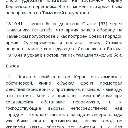
стало удержать плацдарм на восточном берегу
Керченского перешейка. В этот момент вся армия была
переправлена на Таманский полуостров.
18.10.41 мною было донесено Ставке [53] через
начальника Генштаба, что армия заняла оборону на
Таманском полуострове и как построен боевой порядок
армии. Одновременно я поставил перед Ставкой
вопрос о замене командующего Левченко на Батова.
19.10.41 я уехал в Ростов, так как там шли тяжелые бои.
Вывод
1) Когда я прибыл в гор. Керчь, ознакомился с
обстановкой, лично объехал фронт, посмотрел
действия своих войск и противника, я пришел к выводу,
что отстоять Керчь и пристани этими войсками при
создавшейся обстановке невозможно, т. к.
господствующие высоты непосредственно над
городом с юга, юго-запада, с запада и северо-запада
уже были заняты противником, сам же город не
укреплен. Взять обратно эти высоты, т. к. без