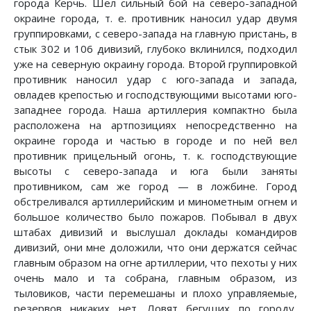
города Керчь. Шел сильный бой на северо-западной
окраине города, т. е. противник наносил удар двумя
группировками, с северо-запада на главную пристань, в
стык 302 и 106 дивизий, глубоко вклинился, подходил
уже на северную окраину города. Второй группировкой
противник наносил удар с юго-запада и запада,
овладев крепостью и господствующими высотами юго-
западнее города. Наша артиллерия компактно была
расположена на артпозициях непосредственно на
окраине города и частью в городе и по ней вел
противник прицельный огонь, т. к. господствующие
высоты с северо-запада и юга были заняты
противником, сам же город — в ложбине. Город
обстреливался артиллерийским и минометным огнем и
большое количество было пожаров. Побывал в двух
штабах дивизий и выслушал доклады командиров
дивизий, они мне доложили, что они держатся сейчас
главным образом на огне артиллерии, что пехоты у них
очень мало и та собрана, главным образом, из
тыловиков, части перемешаны и плохо управляемые,
резервов никаких нет. Ловят бегущих по городу,