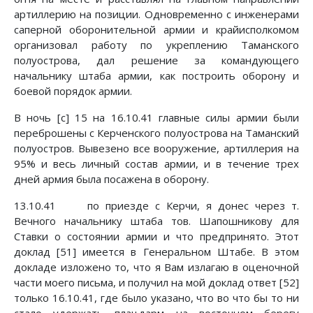
артиллерию на позиции. Одновременно с инженерами
саперной оборонительной армии и крайисполкомом
организовал работу по укреплению Таманского
полуострова, дал решение за командующего
начальнику штаба армии, как построить оборону и
боевой порядок армии.
В ночь [с] 15 на 16.10.41 главные силы армии были
переброшены с Керченского полуострова на Таманский
полуостров. Вывезено все вооружение, артиллерия на
95% и весь личный состав армии, и в течение трех
дней армия была посажена в оборону.
13.10.41 по приезде с Керчи, я донес через т.
Вечного начальнику штаба тов. Шапошникову для
Ставки о состоянии армии и что предпринято. Этот
доклад [51] имеется в Генеральном Штабе. В этом
докладе изложено то, что я Вам излагаю в оценочной
части моего письма, и получил на мой доклад ответ [52]
только 16.10.41, где было указано, что во что бы то ни