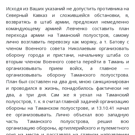
Исходя из Ваших указаний не допустить противника на
Северный Кавказ и сложившейся обстановки, я,
возвратясь в штаб армии, предложил немедленно
командующему армией Левченко составить план
перехода армии на Таманский полуостров, самому
лично возглавить перевозку как моряку, а т. Батову с
членом Военного совета Николаевым организовать
оборону города и пристани, начальнику штаба со
вторым членом Военного совета перейти в Тамань и
организовывать прием войск, а главное —
организовывать оборону Таманского полуострова.
План был составлен на два дня, мною санкционирован
и проводился в жизнь, понадобилось фактически не
два, а три дня. Сам же я уехал на Таманский
полуостров, т. к. я считал главной задачей организацию
обороны на Таманском полуострове, и 13.10.41 начал
ее организовывать. Лично объехал всю западную
часть Таманского полуострова, решил всю
организацию обороны, артиллерийского и пулеметного
огня на месте и расставлял на главном направлении