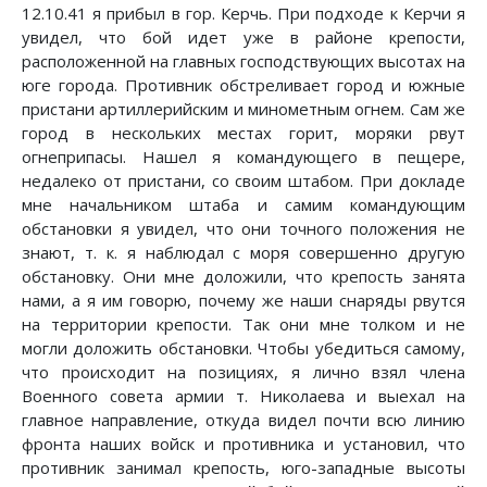
12.10.41 я прибыл в гор. Керчь. При подходе к Керчи я
увидел, что бой идет уже в районе крепости,
расположенной на главных господствующих высотах на
юге города. Противник обстреливает город и южные
пристани артиллерийским и минометным огнем. Сам же
город в нескольких местах горит, моряки рвут
огнеприпасы. Нашел я командующего в пещере,
недалеко от пристани, со своим штабом. При докладе
мне начальником штаба и самим командующим
обстановки я увидел, что они точного положения не
знают, т. к. я наблюдал с моря совершенно другую
обстановку. Они мне доложили, что крепость занята
нами, а я им говорю, почему же наши снаряды рвутся
на территории крепости. Так они мне толком и не
могли доложить обстановки. Чтобы убедиться самому,
что происходит на позициях, я лично взял члена
Военного совета армии т. Николаева и выехал на
главное направление, откуда видел почти всю линию
фронта наших войск и противника и установил, что
противник занимал крепость, юго-западные высоты