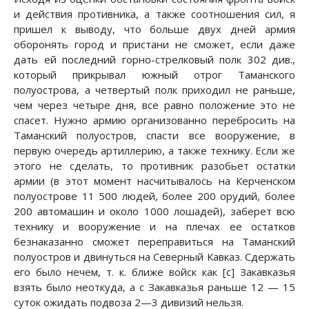
и действия противника, а также соотношения сил, я
пришел к выводу, что больше двух дней армия
оборонять город и пристани не сможет, если даже
дать ей последний горно-стрелковый полк 302 див.,
который прикрывал южный отрог Таманского
полуострова, а четвертый полк приходил не раньше,
чем через четыре дня, все равно положение это не
спасет. Нужно армию организованно перебросить на
Таманский полуостров, спасти все вооружение, в
первую очередь артиллерию, а также технику. Если же
этого не сделать, то противник разобьет остатки
армии (в этот момент насчитывалось на Керченском
полуострове 11 500 людей, более 200 орудий, более
200 автомашин и около 1000 лошадей), заберет всю
технику и вооружение и на плечах ее остатков
безнаказанно сможет переправиться на Таманский
полуостров и двинуться на Северный Кавказ. Сдержать
его было нечем, т. к. ближе войск как [с] Закавказья
взять было неоткуда, а с Закавказья раньше 12 — 15
суток ожидать подвоза 2—3 дивизий нельзя.